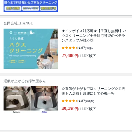
合同会社CHANGE
★インボイス対応可★【手直し無料❗️】ハ
ウスクリーニング全般対応可能のベテラ
ンスタッフが対応🙆
4.67
(98件)
27,600
円
/ 1LDK以下
運氣が上がるお掃除屋さん
☆運気が上がる空室クリーニング☆退去
後も入居前も綺麗にして心機一転
4.87
(461件)
49,450
円
/ 1LDK以下