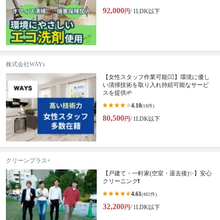
92,000
円
/ 1LDK以下
株式会社WAYs
【女性スタッフ作業可能🙆‍♀️】環境に優し
い清掃技術を取り入れ持続可能なサービ
スを提供🌱
4.10
(18件)
80,500
円
/ 1LDK以下
クリーンプラス+
【戸建て・一軒家(空室・退去後)✨】安心
クリーニング❗️
4.61
(482件)
32,200
円
/ 1LDK以下