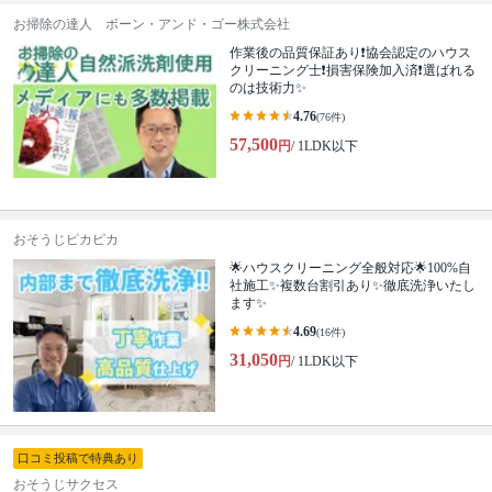
お掃除の達人 ボーン・アンド・ゴー株式会社
作業後の品質保証あり❗️協会認定のハウス
クリーニング士❗️損害保険加入済❗️選ばれる
のは技術力✨
4.76
(76件)
57,500
円
/ 1LDK以下
おそうじピカピカ
🌟ハウスクリーニング全般対応🌟100%自
社施工✨複数台割引あり✨徹底洗浄いたし
ます✨
4.69
(16件)
31,050
円
/ 1LDK以下
口コミ投稿で特典あり
おそうじサクセス