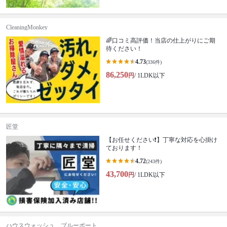
CleaningMonkey
🌈口コミ高評価！当店の仕上がりにご期
待ください！
4.73
(336件)
86,250
円
/ 1LDK以下
匠堂
【お任せください❗️】丁寧な対応を心掛け
ております！
4.72
(243件)
43,700
円
/ 1LDK以下
ハウスウォッシュ ブルーポート