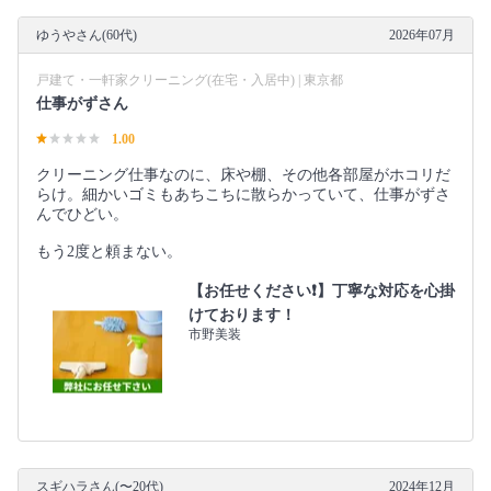
ゆうやさん(60代)
2026年07月
戸建て・一軒家クリーニング(在宅・入居中) | 東京都
仕事がずさん
1.00
クリーニング仕事なのに、床や棚、その他各部屋がホコリだ
らけ。細かいゴミもあちこちに散らかっていて、仕事がずさ
んでひどい。
もう2度と頼まない。
【お任せください❗️】丁寧な対応を心掛
けております！
市野美装
スギハラさん(〜20代)
2024年12月