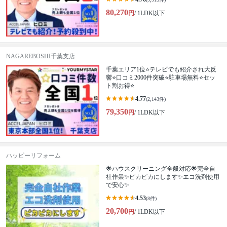
80,270
円
/ 1LDK以下
NAGAREBOSHI千葉支店
千葉エリア1位⭐テレビでも紹介され大反
響⭐️口コミ2000件突破⭐️駐車場無料⭐セッ
ト割お得⭐
4.77
(2,143件)
79,350
円
/ 1LDK以下
ハッピーリフォーム
🌟ハウスクリーニング全般対応🌟完全自
社作業✨️ピカピカにします✨️エコ洗剤使用
で安心✨
4.53
(8件)
20,700
円
/ 1LDK以下