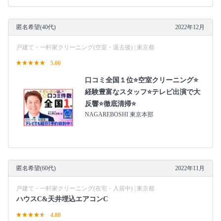
匿名希望(40代)
2022年12月
戸建て・一軒家クリーニング(空室・退去後) | 東京都
5.00
口コミ全国１位⭐空室クリーニング⭐
経験豊富なスタッフ⭐テレビ出演で大
反響⭐徹底清掃⭐
NAGAREBOSHI 東京本部
匿名希望(60代)
2022年11月
戸建て・一軒家クリーニング(在宅・入居中) | 東京都
ハウスC&天井埋込エアコンC
4.80