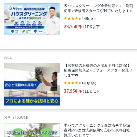
🌟ハウスクリーニング全般対応✨エコ洗剤
使用✨研修済スタッフが対応いたします✨
4.69
(11件)
28,750
円
/ 1LDK以下
Spirit
【お客様のお掃除のお悩み全般に対応❗️】
損害保険加入済⭐️ビフォーアフターお見せ
します☘️
4.63
(22件)
37,950
円
/ 1LDK以下
おそうじGUMI
🌟ハウスクリーニング全般対応🌟早朝深
夜対応✨エコ洗剤使用で安心✨100%自社
施工いたします✨