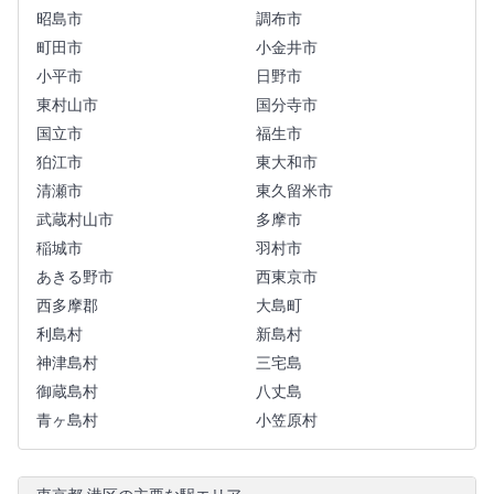
昭島市
調布市
町田市
小金井市
小平市
日野市
東村山市
国分寺市
国立市
福生市
狛江市
東大和市
清瀬市
東久留米市
武蔵村山市
多摩市
稲城市
羽村市
あきる野市
西東京市
西多摩郡
大島町
利島村
新島村
神津島村
三宅島
御蔵島村
八丈島
青ヶ島村
小笠原村