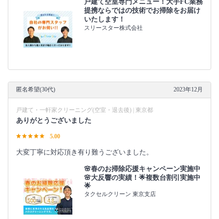
戸建て空室専門メニュー！大手FC業務
提携ならではの技術でお掃除をお届け
いたします！
スリースター株式会社
匿名希望(30代)
2023年12月
戸建て・一軒家クリーニング(空室・退去後) | 東京都
ありがとうございました
5.00
大変丁寧に対応頂き有り難うございました。
🌸春のお掃除応援キャンペーン実施中
🌸大反響の実績！🌟複数台割引実施中
🌟
タクセルクリーン 東京支店