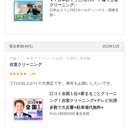
クリーニング♪
日本おそうじ代行ホールディングス～関東支
部～
匿名希望(40代)
2022年12月
戸建て・一軒家クリーニング(在宅・入居中) | 東京都
在室クリーニング
5.00
プロの仕上がりで大満足です。来年もお願いしたいです。
口コミ全国１位⭐家まるごとクリーニ
ング！在室クリーニング⭐テレビ出演
多数で大反響⭐駐車場代無料⭐
NAGAREBOSHI 東京本部