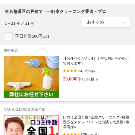
東京都港区の戸建て・一軒家クリーニング業者・プロ
1～21
21
件 ／
件
平日作業500円OFF
市野美装
【お任せください❗️】丁寧な対応を心掛け
ております！
4.12
(65件)
23,000
円
/ 1LDK以下
NAGAREBOSHI 東京本部
口コミ全国１位⭐空室クリーニング⭐経験
豊富なスタッフ⭐テレビ出演で大反響⭐徹
底清掃⭐
4.76
(9,913件)