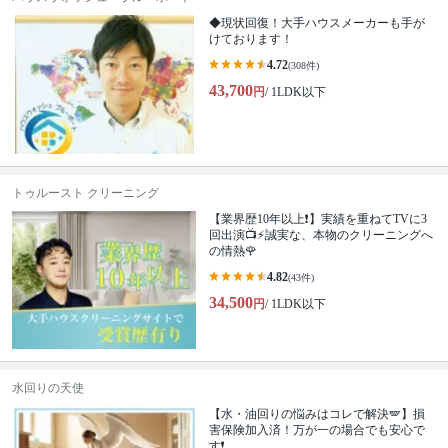
◆現状回復！大手ハウスメーカーも手が
けております！
4.72
(308件)
43,700
円
/ 1LDK以下
トゥルースト クリーニング
【業界歴10年以上❗️】実績を重ねてTVに3
回出演📺⚡️誠実な、本物のクリーニングへ
の情熱🌹
4.82
(43件)
34,500
円
/ 1LDK以下
水回りの天使
【水・油回りの悩みはコレで解決🪽】損
害保険加入済！万が一の場合でも安心で
す❗️