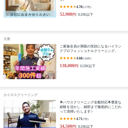
4.78
(117件)
52,900
円
/ 1LDK以下
大善
ご家族全員が満面の笑顔になるハイラン
クプロフェッショナルクリーニング。
4.68
(134件)
138,000
円
/ 1LDK以下
カイロスクリーニング
🌟ハウスクリーニング全般対応🌟豊富な
経験を活かし、細部まで徹底的にこだわ
って清掃いたします✨
4.71
(7件)
34,500
円
/ 1LDK以下