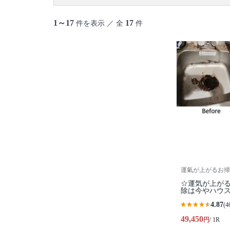
御蔵島村
八丈島
青ヶ島村
小笠原村
1～17
17
件を表示 ／ 全
件
運氣が上がるお掃
☆運気が上が
除は今やハウ
4.87
(4
49,450
円
/ 1R