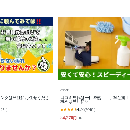
crewk
ニングは当社にお任せくださ
口コミ見れば一目瞭然！！丁寧な施工
求めは当店に✨
4.56
12件)
(264件)
34,270
円
/ 1R