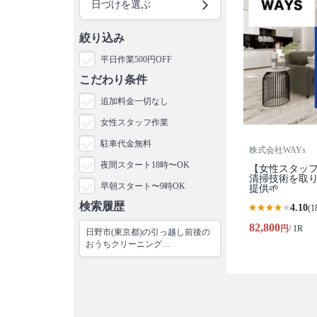
日づけを選ぶ
絞り込み
平日作業500円OFF
こだわり条件
追加料金一切なし
女性スタッフ作業
駐車代金無料
株式会社WAYs
夜間スタート18時〜OK
【女性スタッフ作
清掃技術を取
早朝スタート〜9時OK
提供🌱
検索履歴
4.10
(1
82,800
円
/ 1R
日野市(東京都)の引っ越し前後の
おうちクリーニング…