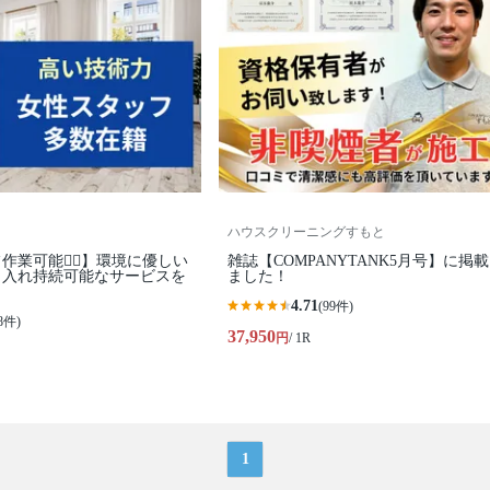
ハウスクリーニングすもと
業可能🙆‍♀️】環境に優しい
雑誌【COMPANYTANK5月号】に掲
り入れ持続可能なサービスを
ました！
4.71
(99件)
8件)
37,950
円
/ 1R
1