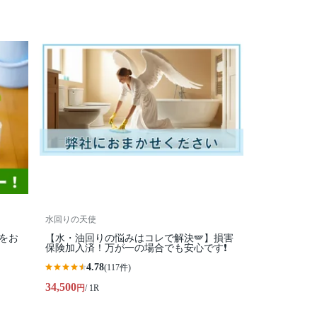
水回りの天使
をお
【水・油回りの悩みはコレで解決🪽】損害
保険加入済！万が一の場合でも安心です❗️
4.78
(117件)
34,500
円
/ 1R