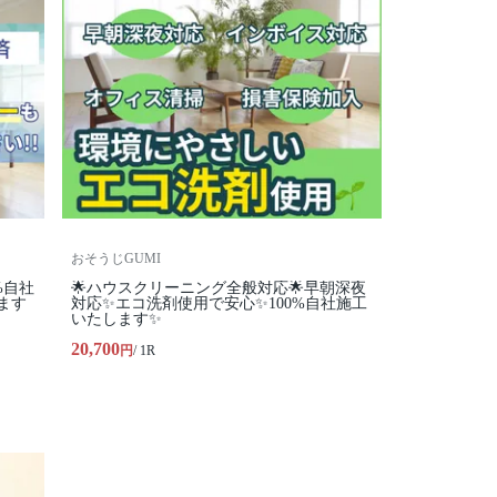
おそうじGUMI
%自社
🌟ハウスクリーニング全般対応🌟早朝深夜
ます
対応✨エコ洗剤使用で安心✨100%自社施工
いたします✨
20,700
円
/ 1R