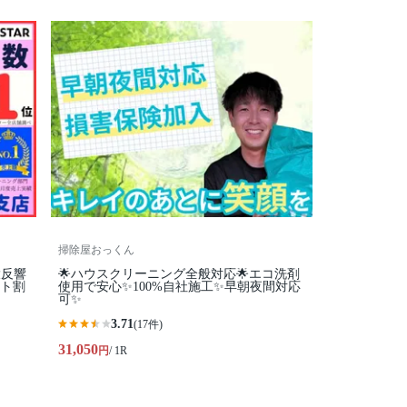
掃除屋おっくん
大反響
🌟ハウスクリーニング全般対応🌟エコ洗剤
ット割
使用で安心✨100%自社施工✨早朝夜間対応
可✨
3.71
(17件)
31,050
円
/ 1R