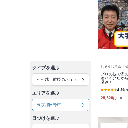
おそうじ革命 小
タイプを選ぶ
プロの技で家の
輪バイクだか
引っ越し前後のおうちクリーニング
済み！
4.59
(5
エリアを選ぶ
28,520
円
/ 1R
東京都日野市
日づけを選ぶ