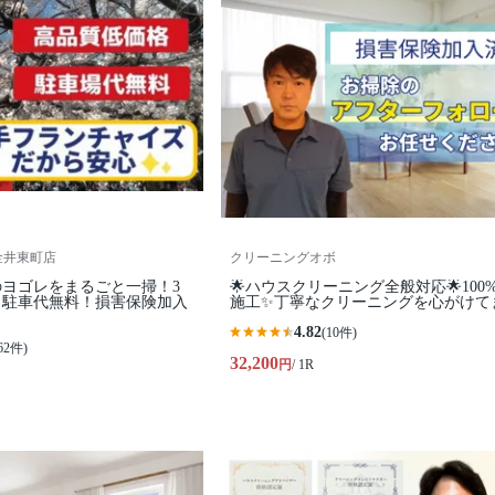
金井東町店
クリーニングオボ
ヨゴレをまるごと一掃！3
🌟ハウスクリーニング全般対応🌟100
ら駐車代無料！損害保険加入
施工✨丁寧なクリーニングを心がけて
4.82
(10件)
62件)
32,200
円
/ 1R