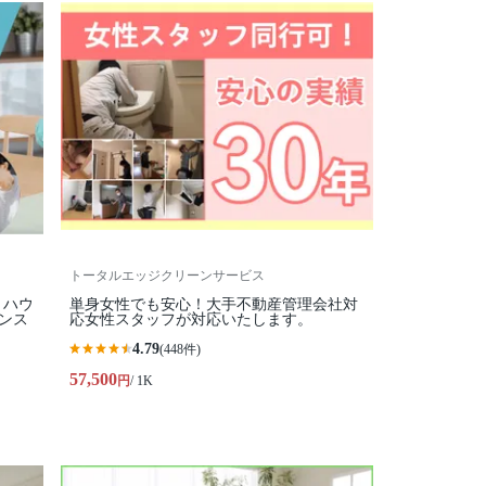
トータルエッジクリーンサービス
】ハウ
単身女性でも安心！大手不動産管理会社対
ンス
応女性スタッフが対応いたします。
4.79
(448件)
57,500
円
/ 1K