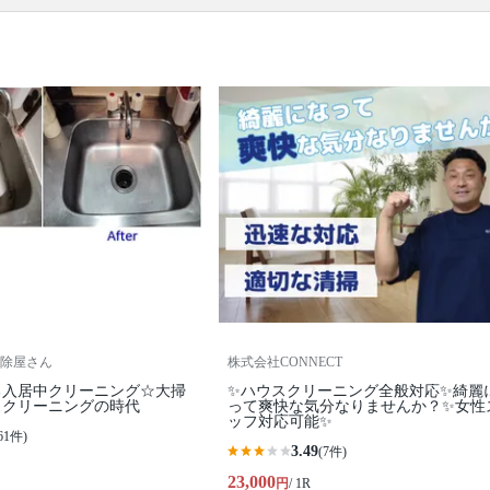
口コミ
もご参照ください。
※本ページでは一部プロモーションを含む場合があ
ります。
除屋さん
株式会社CONNECT
る入居中クリーニング☆大掃
✨ハウスクリーニング全般対応✨綺麗
スクリーニングの時代
って爽快な気分なりませんか？✨女性
ッフ対応可能✨
61件)
3.49
(7件)
23,000
円
/ 1R