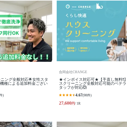
合同会社CHANGE
ーニング全般対応🌟女性スタ
★インボイス対応可★【手直し無料❗️
✨機種による追加料金ござい
スクリーニング全般対応可能のベテラ
タッフが対応🙆
4.67
件)
(98件)
27,600
円
/ 1R