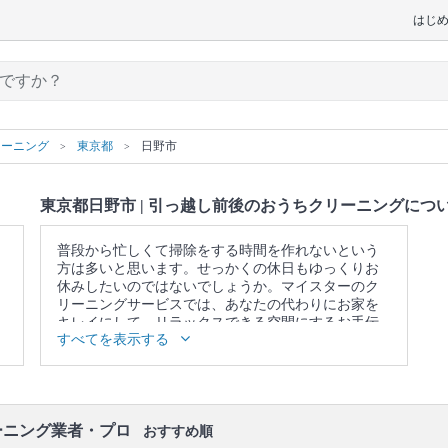
はじ
リーニング
東京都
日野市
東京都日野市 | 引っ越し前後のおうちクリーニングにつ
普段から忙しくて掃除をする時間を作れないという
方は多いと思います。せっかくの休日もゆっくりお
休みしたいのではないでしょうか。マイスターのク
リーニングサービスでは、あなたの代わりにお家を
キレイにして、リラックスできる空間にするお手伝
すべてを表示する
いをさせていただきます。
▼表示価格に含まれる引っ越し前後のおうちクリー
ニングの作業範囲
キッチン / 換気扇 / 浴室 / トイレ / 洗面所 / ベランダ /
窓 / エアコンの簡易洗浄(フィルターのみ) / 照明 / 天
ーニング業者・プロ
おすすめ順
井 / 壁面 / 床 / 廊下 / 階段 / 玄関