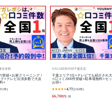
 東京本部
NAGAREBOSHI千葉支店
の実績⭐お家クリーニング！
千葉エリア1位⭐テレビでも紹介され
ング⭐テレビ出演多数で大反
⭐️口コミ2000件突破⭐️駐車場無料⭐セ
料⭐
お得⭐
4.77
911件)
(2143件)
66,700
円
/ 1R