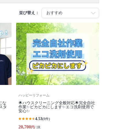
並び替え：
ハッピーリフォーム
にな
🌟ハウスクリーニング全般対応🌟完全自社
スタ
作業✨️ピカピカにします✨️エコ洗剤使用で
安心✨
4.53
(8件)
20,700
円
/ 1R