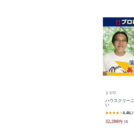
まる印
ハウスクリー
い
4.46
(2
32,200
円
/ 1R