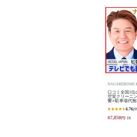
NAGAREBOSHI
口コミ全国1位
空室クリーニ
響⭐駐車場代無
4.76
(9
67,850
円
/ 1R