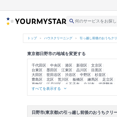
search
トップ
ハウスクリーニング
引っ越し前後のおうちク
東京都日野市の地域を変更する
千代田区
中央区
港区
新宿区
文京区
台東区
墨田区
江東区
品川区
目黒区
大田区
世田谷区
渋谷区
中野区
杉並区
豊島区
北区
荒川区
板橋区
練馬区
足立区
葛飾区
江戸川区
八王子市
立川市
武蔵野市
すべてを表示する
三鷹市
青梅市
府中市
昭島市
調布市
町田市
小金井市
小平市
東村山市
国分寺市
国立市
福生市
狛江市
東大和市
清瀬市
東久留米市
武蔵村山市
多摩市
稲城市
羽村市
あきる野市
西東京市
西多摩郡
日野市(東京都)の引っ越し前後のおうちクリ
大島町
利島村
新島村
神津島村
三宅島