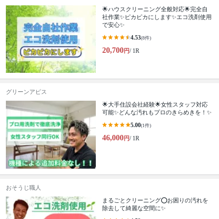
🌟ハウスクリーニング全般対応🌟完全自
社作業✨️ピカピカにします✨️エコ洗剤使用
で安心✨
4.53
(8件)
20,700
円
/ 1R
グリーンアピス
🌟大手住設会社経験🌟女性スタッフ対応
可能✨どんな汚れもプロのきらめきを！✨
5.00
(1件)
46,000
円
/ 1R
おそうじ職人
まるごとクリーニング⭕️お困りの汚れを
除去して綺麗な空間に✨