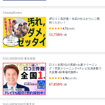
CleaningMonkey
🌈口コミ高評価！当店の仕上がりにご期
待ください！
4.73
(336件)
51,750
円
/ 1R
NAGAREBOSHI 東京本部
口コミ全国1位の実績⭐お家クリーニン
グ！空室クリーニング⭐テレビ出演多数で
大反響⭐駐車場代無料⭐
4.76
(9,917件)
67,850
円
/ 1R
NAGAREBOSHI千葉支店