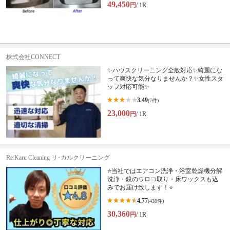
49,450
円
/ 1R
株式会社CONNECT
✨ハウスクリーニング全般対応✨綺麗にな
って爽快な気分なりませんか？✨女性スタ
ッフ対応可能✨
3.49
(7件)
23,000
円
/ 1R
Re:Karu Cleaning リ･カルクリーニング
⭐当社ではエアコン洗浄・浴室乾燥機分解
洗浄・鏡のウロコ取り・床ワックスも込
みでお届け致します！⭐
4.77
(438件)
30,360
円
/ 1R