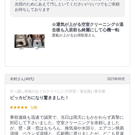
次回のためにあえて汚しといてください(^^) いつでもご依頼
お待ちしております
☆運気が上がる空室クリーニング☆退
去後も入居前も綺麗にして心機一転
運氣が上がるお掃除屋さん
木村さん(40代)
2025年09月
引っ越し前後のおうちクリーニング(空室・退去後) | 東京都
ピッカピカになり驚きました！
5.00
事前連絡も迅速で誠実で、当日は雨天にもかかわらず真摯に
対応して下さいました。空室クリーニングを依頼しました
が、壁・床・窓はもちろん、換気扇や水回り、エアコン簡易
清掃、ベランダ清掃と、広範囲に渡りましたが、どこも見違