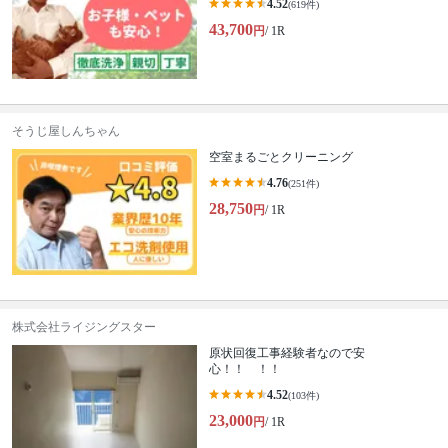
4.52
(619件)
43,700
円
/ 1R
そうじ屋しんちゃん
空室まるごとクリーニング
4.76
(251件)
28,750
円
/ 1R
株式会社ライジングスター
原状回復工事経験者なので安
心！！ ！！
4.52
(103件)
23,000
円
/ 1R