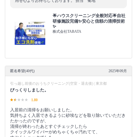
用を心よりお待ちしております。 担当 菊地
🌟ハウスクリーニング全般対応🌟自社
研修施設完備✨安心と信頼の清掃技術
✨
株式会社TABATA
匿名希望(40代)
2025年09月
引っ越し前後のおうちクリーニング(空室・退去後) | 東京都
びっくりしました。
1.80
入居前の清掃をお願いしました。
気持ちよく入居できるように砂埃などを取り除いていただき
たかったのですが、
清掃が終わったあとすぐチェックしたら
クイックルワイパーがめちゃくちゃ汚れてて、