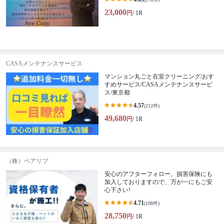
23,000
円
/ 1R
CASAメンテナンスサービス
マンション丸ごと在室クリーニング/おす
すめサービス/CASAメンテナンスサービ
ス/東京都
4.57
(212件)
49,680
円
/ 1R
（株）ベアリブ
安心のアフターフォロー。損害保険にも
加入しておりますので、万が一にもご安
心下さい!
4.71
(108件)
28,750
円
/ 1R