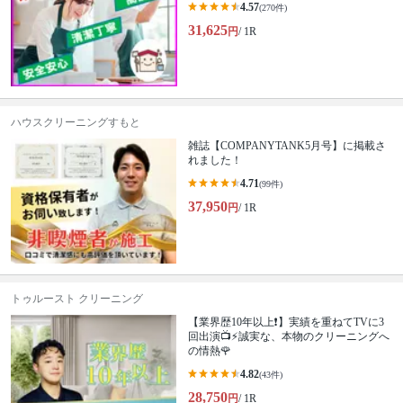
4.57
(270件)
31,625
円
/ 1R
ハウスクリーニングすもと
雑誌【COMPANYTANK5月号】に掲載さ
れました！
4.71
(99件)
37,950
円
/ 1R
トゥルースト クリーニング
【業界歴10年以上❗️】実績を重ねてTVに3
回出演📺⚡️誠実な、本物のクリーニングへ
の情熱🌹
4.82
(43件)
28,750
円
/ 1R