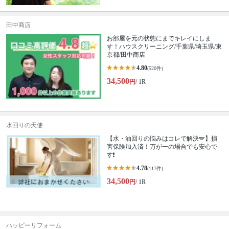
田中商店
お部屋を元の状態にまでキレイにしま
す！ハウスクリーニング/千葉県/埼玉県/東
京都/田中商店
4.80
(520件)
34,500
円
/ 1R
水回りの天使
【水・油回りの悩みはコレで解決🪽】損
害保険加入済！万が一の場合でも安心で
す❗️
4.78
(117件)
34,500
円
/ 1R
ハッピーリフォーム