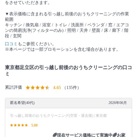
をさせていただきます。
▼表示価格に含まれる引っ越し前後のおうちクリーニングの作業
範囲
キッチン / 換気扇 / 浴室 / トイレ / 洗面所 / ベランダ / 窓 / エアコ
ンの簡易洗浄(フィルターのみ) / 照明 / 天井 / 壁面 / 床 / 廊下 / 階
段 / 玄関
口コミ
もご参照ください。
※本ページでは一部プロモーションを含む場合があります。
東京都足立区の引っ越し前後のおうちクリーニングの口コ
ミ
累計評価
4.65
（135件）
匿名希望(40代)
2026年06月
引っ越し前後のおうちクリーニング(空室・退去後) | 東京都
5.00
🌈現在サービス価格にて実施中🌈お家