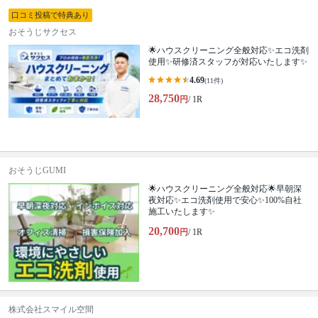
口コミ投稿で特典あり
おそうじサクセス
🌟ハウスクリーニング全般対応✨エコ洗剤
使用✨研修済スタッフが対応いたします✨
4.69
(11件)
28,750
円
/ 1R
おそうじGUMI
🌟ハウスクリーニング全般対応🌟早朝深
夜対応✨エコ洗剤使用で安心✨100%自社
施工いたします✨
20,700
円
/ 1R
株式会社スマイル空間