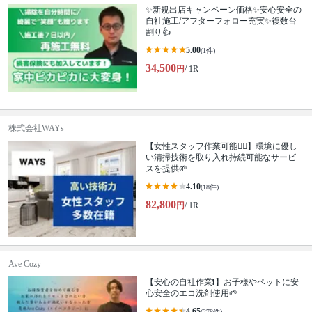
✨新規出店キャンペーン価格✨安心安全の
自社施工/アフターフォロー充実✨複数台
割り👍
5.00
(1件)
34,500
円
/ 1R
株式会社WAYs
【女性スタッフ作業可能🙆‍♀️】環境に優し
い清掃技術を取り入れ持続可能なサービ
スを提供🌱
4.10
(18件)
82,800
円
/ 1R
Ave Cozy
【安心の自社作業❗️】お子様やペットに安
心安全のエコ洗剤使用🌱
4.65
(278件)