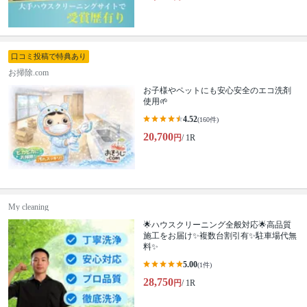
口コミ投稿で特典あり
お掃除.com
お子様やペットにも安心安全のエコ洗剤
使用🌱
4.52
(160件)
20,700
円
/ 1R
My cleaning
🌟ハウスクリーニング全般対応🌟高品質
施工をお届け✨複数台割引有✨駐車場代無
料✨
5.00
(1件)
28,750
円
/ 1R