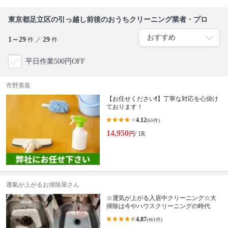
東京都足立区の引っ越し前後のおうちクリーニング業者・プロ
1～29
29
件 ／
件
平日作業500円OFF
市野美装
【お任せください❗️】丁寧な対応を心掛け
ております！
4.12
(65件)
14,950
円
/ 1R
運氣が上がるお掃除屋さん
☆運気が上がる入居中クリーニング☆大
掃除は今やハウスクリーニングの時代
4.87
(461件)