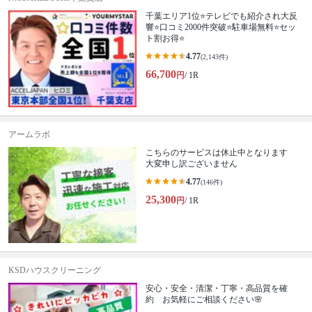
千葉エリア1位⭐テレビでも紹介され大反
響⭐️口コミ2000件突破⭐️駐車場無料⭐セッ
ト割お得⭐
4.77
(2,143件)
66,700
円
/ 1R
アームラボ
こちらのサービスは休止中となります
大変申し訳ございません
4.77
(146件)
25,300
円
/ 1R
KSDハウスクリーニング
安心・安全・清潔・丁寧・高品質を確
約 お気軽にご相談ください🌸