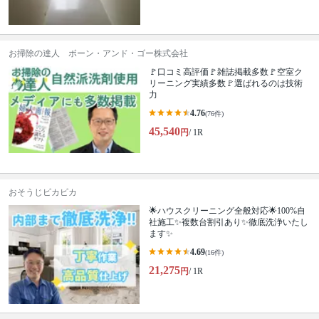
お掃除の達人 ボーン・アンド・ゴー株式会社
🚩口コミ高評価🚩雑誌掲載多数🚩空室ク
リーニング実績多数🚩選ばれるのは技術
力
4.76
(76件)
45,540
円
/ 1R
おそうじピカピカ
🌟ハウスクリーニング全般対応🌟100%自
社施工✨複数台割引あり✨徹底洗浄いたし
ます✨
4.69
(16件)
21,275
円
/ 1R