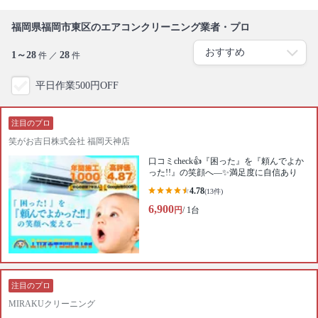
福岡県福岡市東区のエアコンクリーニング業者・プロ
1～28
28
件 ／
件
平日作業500円OFF
注目のプロ
笑がお吉日株式会社 福岡天神店
口コミcheck👍『困った』を『頼んでよか
った!!』の笑顔へ—✨満足度に自信あり
4.78
(13件)
6,900
円
/ 1台
注目のプロ
MIRAKUクリーニング