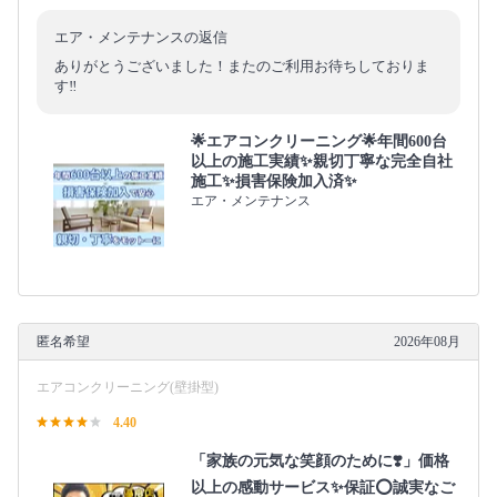
エア・メンテナンスの返信
ありがとうございました！またのご利用お待ちしておりま
す‼️
🌟エアコンクリーニング🌟年間600台
以上の施工実績✨親切丁寧な完全自社
施工✨損害保険加入済✨
エア・メンテナンス
匿名希望
2026年08月
エアコンクリーニング(壁掛型)
4.40
「家族の元気な笑顔のために❣️」価格
以上の感動サービス✨保証⭕️誠実なご