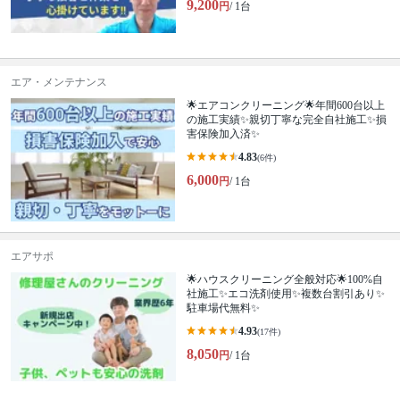
9,200
円
/ 1台
エア・メンテナンス
🌟エアコンクリーニング🌟年間600台以上
の施工実績✨親切丁寧な完全自社施工✨損
害保険加入済✨
4.83
(6件)
6,000
円
/ 1台
エアサポ
🌟ハウスクリーニング全般対応🌟100%自
社施工✨エコ洗剤使用✨複数台割引あり✨
駐車場代無料✨
4.93
(17件)
8,050
円
/ 1台