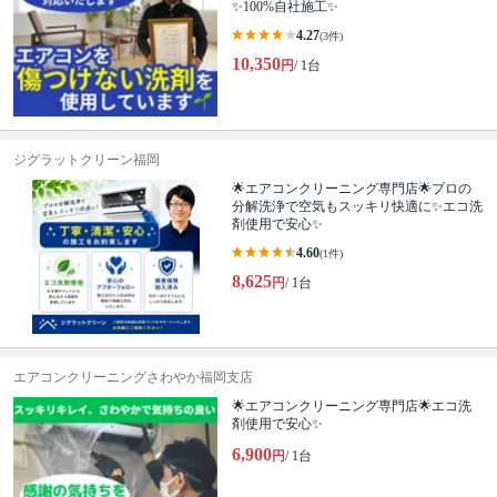
✨100%自社施工✨
4.27
(3件)
10,350
円
/ 1台
ジグラットクリーン福岡
🌟エアコンクリーニング専門店🌟プロの
分解洗浄で空気もスッキリ快適に✨エコ洗
剤使用で安心✨
4.60
(1件)
8,625
円
/ 1台
エアコンクリーニングさわやか福岡支店
🌟エアコンクリーニング専門店🌟エコ洗
剤使用で安心✨
6,900
円
/ 1台