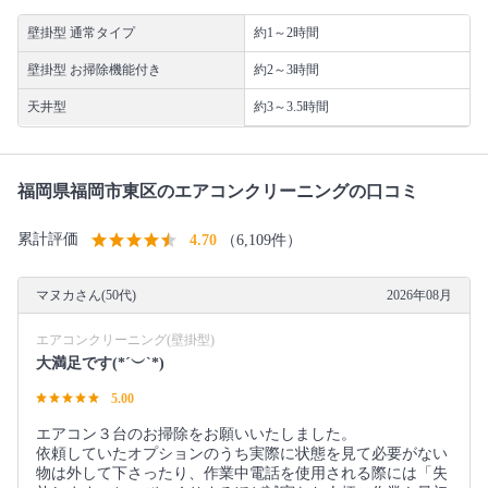
壁掛型 通常タイプ
約1～2時間
壁掛型 お掃除機能付き
約2～3時間
天井型
約3～3.5時間
福岡県福岡市東区のエアコンクリーニングの口コミ
累計評価
4.70
（6,109件）
マヌカさん(50代)
2026年08月
エアコンクリーニング(壁掛型)
大満足です(*´︶`*)
5.00
エアコン３台のお掃除をお願いいたしました。
依頼していたオプションのうち実際に状態を見て必要がない
物は外して下さったり、作業中電話を使用される際には「失