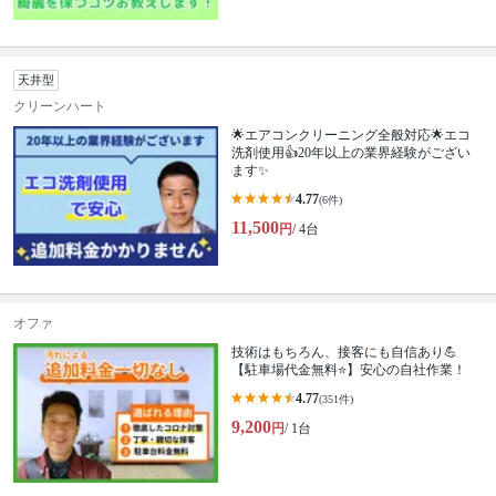
天井型
クリーンハート
🌟エアコンクリーニング全般対応🌟エコ
洗剤使用👍20年以上の業界経験がござい
ます✨
4.77
(6件)
11,500
円
/ 4台
オファ
技術はもちろん、接客にも自信あり💪
【駐車場代金無料⭐️】安心の自社作業！
4.77
(351件)
9,200
円
/ 1台