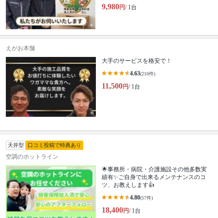
9,980
円
/ 1台
えがお本舗
大手のサービスを格安で！
4.63
(210件)
11,500
円
/ 1台
天井型
口コミ投稿で特典あり
空調のホットライン
🌟事務所・病院・介護施設その他多数実
績有✨ご自身で出来るメンテナンスのコ
ツ、お教えします👍
4.80
(57件)
18,400
円
/ 1台