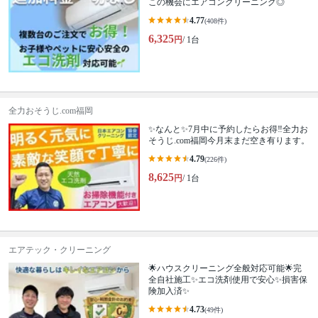
この機会にエアコンクリーニング◎
4.77
(408件)
6,325
円
/ 1台
全力おそうじ.com福岡
✨なんと✨7月中に予約したらお得‼️全力お
そうじ.com福岡今月末まだ空き有ります。
4.79
(226件)
8,625
円
/ 1台
エアテック・クリーニング
🌟ハウスクリーニング全般対応可能🌟完
全自社施工✨エコ洗剤使用で安心✨損害保
険加入済✨
4.73
(49件)