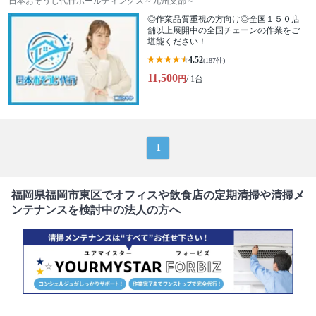
日本おそうじ代行ホールディングス～九州支部～
◎作業品質重視の方向け◎全国１５０店
舗以上展開中の全国チェーンの作業をご
堪能ください！
4.52
(187件)
11,500
円
/ 1台
1
福岡県福岡市東区でオフィスや飲食店の定期清掃や清掃メ
ンテナンスを検討中の法人の方へ