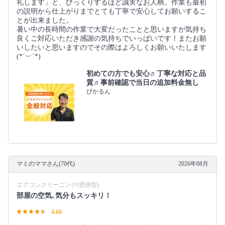
礼します」と、びっくりするほど誠実なお人柄。作業も最初
の説明から仕上がりまでとても丁寧で安心してお願いするこ
とが出来ました。
暑い中の長時間の作業で大変だったことと思いますが気持ち
良くご対応いただき感謝の気持ちでいっぱいです！またお願
いしたいと思いますのでその際はよろしくお願いいたします
(*´︶`*)
初めての方でも安心♬丁寧な対応と品
質♬事前確認で当日の追加料金無し
ぴかるん
マミのママさん(70代)
2026年08月
エアコンクリーニング(壁掛型)
部屋の空気､気分もスッキリ！
4.60