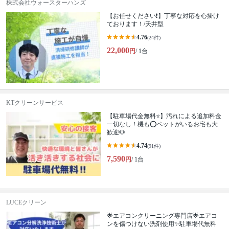
株式会社ウォースターハンズ
【お任せください❗️】丁寧な対応を心掛け
ております！/天井型
4.76
(24件)
22,000
円
/ 1台
KTクリーンサービス
【駐車場代金無料⭐️】汚れによる追加料金
一切なし！機も⭕️ペットがいるお宅も大
歓迎🐶
4.74
(91件)
7,590
円
/ 1台
LUCEクリーン
🌟エアコンクリーニング専門店🌟エアコ
ンを傷つけない洗剤使用✨駐車場代無料