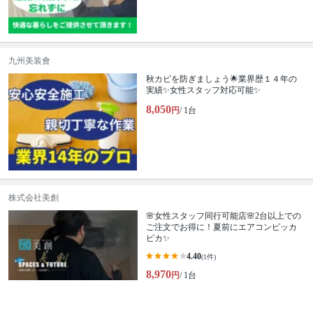
九州美装會
秋カビを防ぎましょう🌟業界歴１４年の
実績✨女性スタッフ対応可能✨
8,050
円
/ 1台
株式会社美創
🌸女性スタッフ同行可能店🌸2台以上での
ご注文でお得に！夏前にエアコンピッカ
ピカ✨
4.40
(1件)
8,970
円
/ 1台