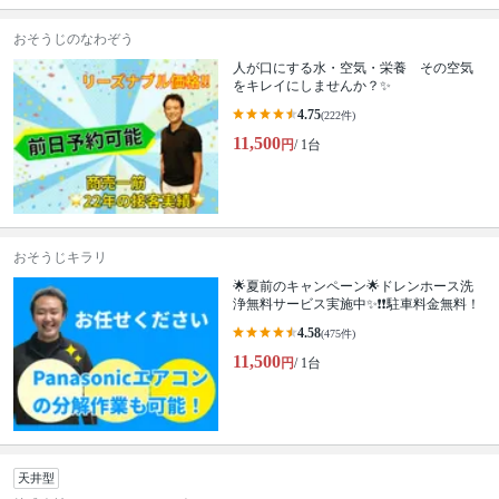
おそうじのなわぞう
人が口にする水・空気・栄養 その空気
をキレイにしませんか？✨
4.75
(222件)
11,500
円
/ 1台
おそうじキラリ
🌟夏前のキャンペーン🌟ドレンホース洗
浄無料サービス実施中✨❗️❗️駐車料金無料！
4.58
(475件)
11,500
円
/ 1台
天井型