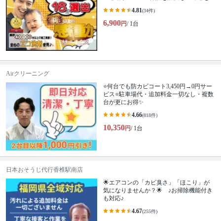
4.81
(34件)
6,900
円
/ 1台
Airクリーニング
⭐何台でも防カビコート3,450円→0円サー
ビス⭐駐車場代・追加料金一切なし・複数
台が更にお得✨
4.66
(818件)
10,350
円
/ 1台
日本おそうじ代行香椎駅南店
🌟エアコンの「カビ臭さ」「ほこり」が
気になりませんか？🌟 ♪お掃除機能付き
も対応♪
4.67
(255件)