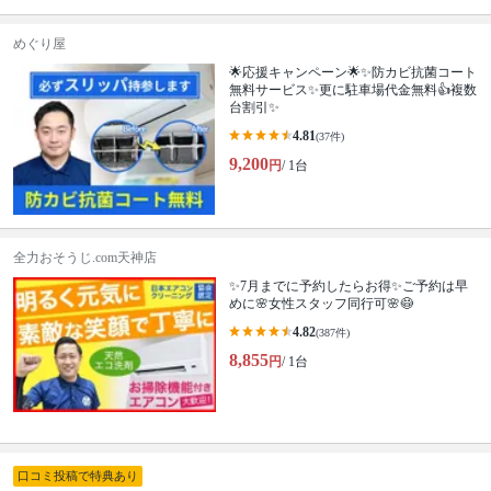
めぐり屋
🌟応援キャンペーン🌟✨防カビ抗菌コート
無料サービス✨更に駐車場代金無料👍複数
台割引✨
4.81
(37件)
9,200
円
/ 1台
全力おそうじ.com天神店
✨7月までに予約したらお得✨ご予約は早
めに🌸女性スタッフ同行可🌸😷
4.82
(387件)
8,855
円
/ 1台
口コミ投稿で特典あり