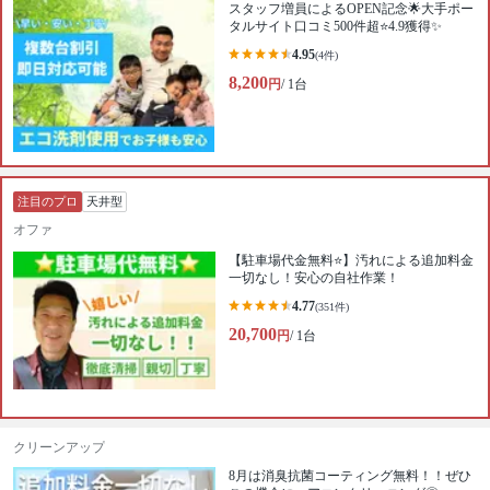
スタッフ増員によるOPEN記念🌟大手ポー
タルサイト口コミ500件超⭐️4.9獲得✨
4.95
(4件)
8,200
円
/ 1台
注目のプロ
天井型
オファ
【駐車場代金無料⭐️】汚れによる追加料金
一切なし！安心の自社作業！
4.77
(351件)
20,700
円
/ 1台
クリーンアップ
8月は消臭抗菌コーティング無料！！ぜひ