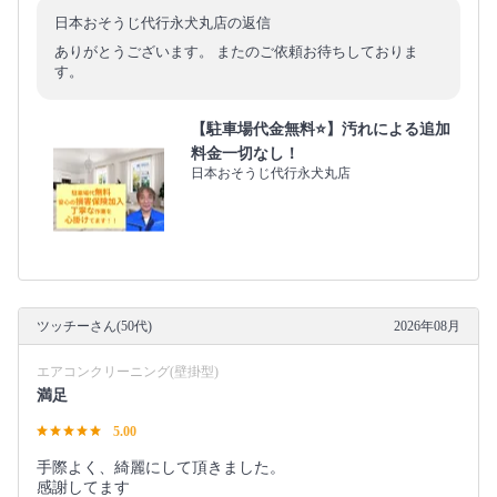
日本おそうじ代行永犬丸店の返信
ありがとうございます。 またのご依頼お待ちしておりま
す。
【駐車場代金無料⭐️】汚れによる追加
料金一切なし！
日本おそうじ代行永犬丸店
ツッチーさん(50代)
2026年08月
エアコンクリーニング(壁掛型)
満足
5.00
手際よく、綺麗にして頂きました。
感謝してます