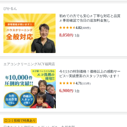
ぴかるん
初めての方でも安心♬丁寧な対応と品質
♬事前確認で当日の追加料金無し
4.82
(309件)
8,050
円
/ 1台
エアコンクリーニングACY福岡店
今だけの特別価格！価格以上の感動サー
ビス✨実績豊富のスタッフが伺います！
4.71
(115件)
6,900
円
/ 1台
口コミ投稿で特典あり