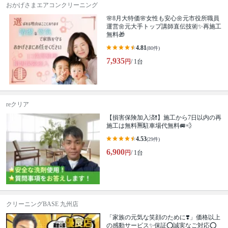
おかげさまエアコンクリーニング
🌸8月大特価🌸女性も安心🌼元市役所職員
運営🌼元大手トップ講師直伝技術✨再施工
無料🎁
4.81
(80件)
7,935
円
/ 1台
reクリア
【損害保険加入済❗️】施工から7日以内の再
施工は無料🈚️駐車場代無料🚐💨
4.53
(29件)
6,900
円
/ 1台
クリーニングBASE 九州店
「家族の元気な笑顔のために❣️」価格以上
の感動サービス✨保証⭕️誠実なご対応⭕️