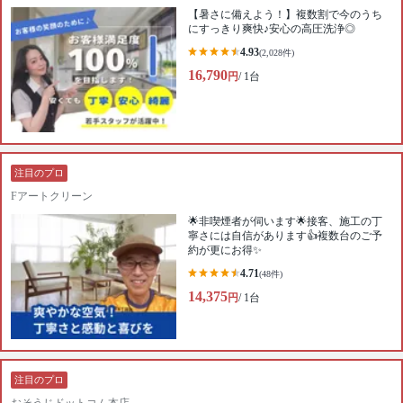
【暑さに備えよう！】複数割で今のうち
にすっきり爽快♪︎安心の高圧洗浄◎
4.93
(2,028件)
16,790
円
/ 1台
注目のプロ
Fアートクリーン
🌟非喫煙者が伺います🌟接客、施工の丁
寧さには自信があります👍複数台のご予
約が更にお得✨
4.71
(48件)
14,375
円
/ 1台
注目のプロ
おそうじドットコム本店