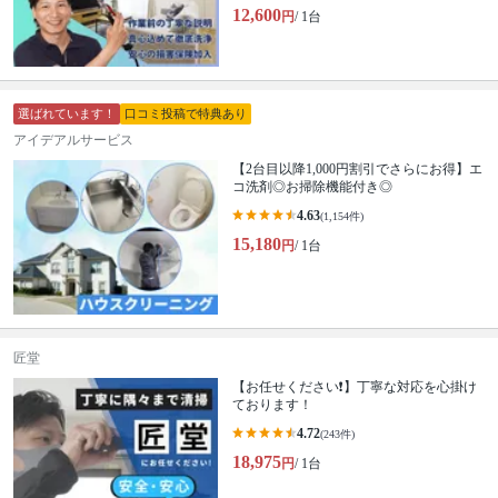
12,600
円
/ 1台
選ばれています！
口コミ投稿で特典あり
アイデアルサービス
【2台目以降1,000円割引でさらにお得】エ
コ洗剤◎お掃除機能付き◎
4.63
(1,154件)
15,180
円
/ 1台
匠堂
【お任せください❗️】丁寧な対応を心掛け
ております！
4.72
(243件)
18,975
円
/ 1台