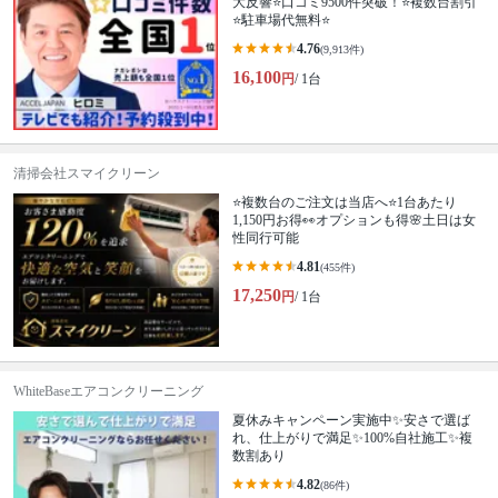
大反響⭐口コミ9500件突破！⭐複数台割引
⭐駐車場代無料⭐
4.76
(9,913件)
16,100
円
/ 1台
清掃会社スマイクリーン
⭐️複数台のご注文は当店へ⭐️1台あたり
1,150円お得👀オプションも得🌸土日は女
性同行可能
4.81
(455件)
17,250
円
/ 1台
WhiteBaseエアコンクリーニング
夏休みキャンペーン実施中✨安さで選ば
れ、仕上がりで満足✨100%自社施工✨複
数割あり
4.82
(86件)