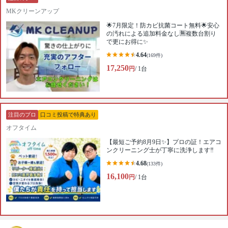
MKクリーンアップ
🌟7月限定！防カビ抗菌コート無料🌟安心
の汚れによる追加料金なし🈚️複数台割り
で更にお得に✨
4.64
(169件)
17,250
円
/ 1台
注目のプロ
口コミ投稿で特典あり
オフタイム
【最短ご予約8月9日✨】プロの証！エアコ
ンクリーニング士が丁寧に洗浄します‼️
4.68
(133件)
16,100
円
/ 1台