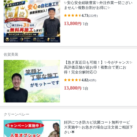
✨安心安全経験豊富✨外注作業一切ござい
ません✨複数台割がお得に✨
4.73
(222件)
13,800
円
/ 1台
佐賀美装
【急ぎ直近日も可能！】✨今がチャンス✨
高評価店舗が超お得！複数台で更にお
得！完全分解対応◎
4.82
(42件)
13,800
円
/ 1台
クリーンベレー
好評につき防カビ抗菌コート無料サービ
ス実施中✨お急ぎの場合は注文後ご相談下
さい🌟