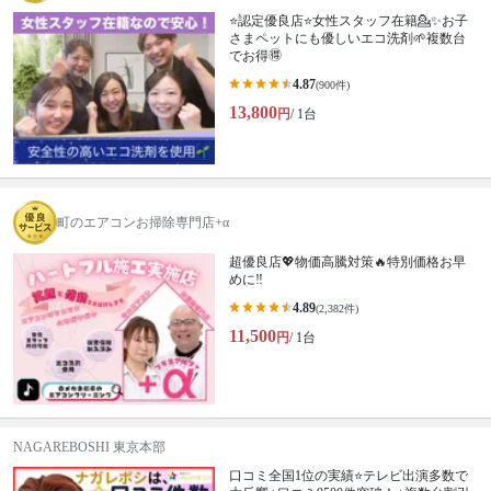
⭐️認定優良店⭐️女性スタッフ在籍💁‍✨お子
さまペットにも優しいエコ洗剤🌱複数台
でお得🉐
4.87
(900件)
13,800
円
/ 1台
町のエアコンお掃除専門店+α
超優良店💖物価高騰対策🔥特別価格お早
めに‼️
4.89
(2,382件)
11,500
円
/ 1台
NAGAREBOSHI 東京本部
口コミ全国1位の実績⭐テレビ出演多数で