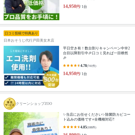
14,950
円
/ 1台
口コミ投稿で特典あり
日本おそうじ代行戸田美女木店
平日空き有！数台割りキャンペーン中🌸2
台目以降割引中🎉口コミ見れば一目瞭然
🎉
4.78
(741件)
14,950
円
/ 1台
クリーンショップZOO
✨当店にお任せください✨除菌防カビコー
ト込みの価格です⭐️全機種対応‼️
4.85
(188件)
16,800