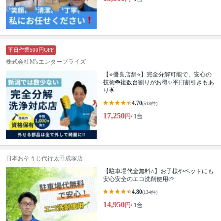
平日作業500円OFF
株式会社M'sエンタープライズ
【⭐️優良店舗⭐️】完全分解可能で、安心の
技術☘️複数台割りがお得✨平日割引きもあ
り🌟
4.70
(518件)
17,250
円
/ 1台
日本おそうじ代行太田成塚店
【駐車場代金無料⭐️】お子様やペットにも
安心安全のエコ洗剤使用🌱
4.80
(134件)
14,950
円
/ 1台