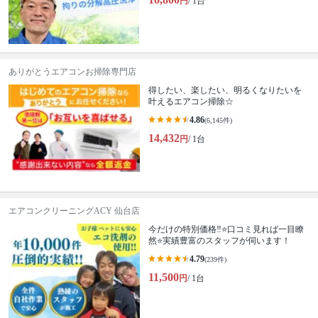
円
/ 1台
ありがとうエアコンお掃除専門店
得したい、楽したい、明るくなりたいを
叶えるエアコン掃除☆
4.86
(6,145件)
14,432
円
/ 1台
エアコンクリーニングACY 仙台店
今だけの特別価格‼️⭐口コミ見れば一目瞭
然⭐実績豊富のスタッフが伺います！
4.79
(239件)
11,500
円
/ 1台