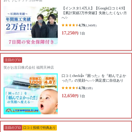
【インスタ1.4万人】【Google口コミ4.9】
【累計実績2万件突破】失敗したくない方
へ✨
4.79
(1,949件)
17,250
円
/ 1台
注目のプロ
笑がお吉日株式会社 福岡天神店
口コミcheck👍『困った』を『頼んでよか
った!!』の笑顔へ—✨満足度に自信あり
4.78
(13件)
12,650
円
/ 1台
注目のプロ
口コミ投稿で特典あり