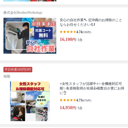
株式会社BrotherMythology
安心の自社作業🔨 👏沖縄のお掃除のこと
ならお任せください💪❗️
4.74
(190件)
16,100
円
/ 1台
平日作業500円OFF
福籠
⭐女性スタッフが活躍中⭐✨全機種対応可
能✨各資格取得が在籍👍複数台が更にお得
に👌
4.73
(676件)
14,950
円
/ 1台