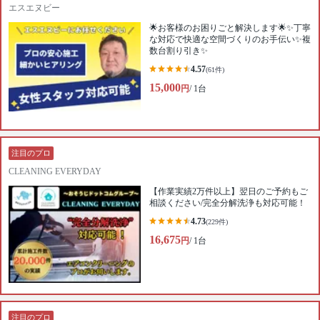
エスエヌビー
🌟お客様のお困りごと解決します🌟✨丁寧
な対応で快適な空間づくりのお手伝い✨複
数台割り引き✨
4.57
(61件)
15,000
円
/ 1台
注目のプロ
CLEANING EVERYDAY
【作業実績2万件以上】翌日のご予約もご
相談ください/完全分解洗浄も対応可能！
4.73
(229件)
16,675
円
/ 1台
注目のプロ