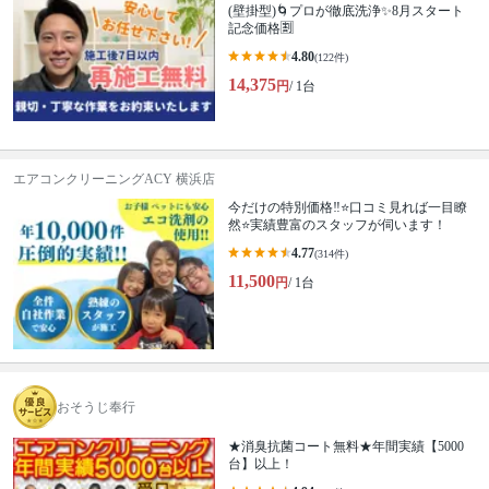
(壁掛型)🌀プロが徹底洗浄✨8月スタート
記念価格🈹
4.80
(122件)
14,375
円
/ 1台
エアコンクリーニングACY 横浜店
今だけの特別価格‼️⭐口コミ見れば一目瞭
然⭐実績豊富のスタッフが伺います！
4.77
(314件)
11,500
円
/ 1台
おそうじ奉行
★消臭抗菌コート無料★年間実績【5000
台】以上！