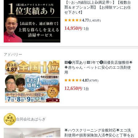
【✨おっ❗値段以上👍満足🉐✨】【複数台
🈹＆オプション🈹】【お掃除マンにお任
せ下さい❗】
4.77
(1,405件)
14,950
円
/ 1台
アドバリー
🟥❼月🈳あり🟥1年で❻回優良店舗獲得🌟
🔶赤ちゃん・ペットに安心のエコ洗剤使
用
4.87
(479件)
12,650
円
/ 1台
合同会社あぱらぎ
🌟ハウスクリーニング全般対応🌟エコ洗
剤使用🌱損害保険加入済⛑️安心と丁寧をお