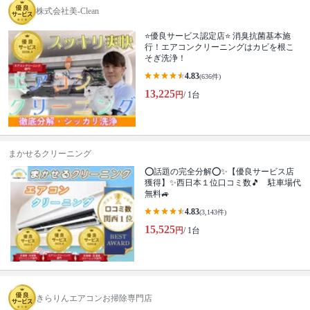
株式会社美-Clean
⭐️優良サービス認定店⭐️ 消臭抗菌基本施
行！エアコンクリーニングはカビを根こ
そぎ洗浄！
4.83
(636件)
13,225
円
/ 1台
まかせるクリーニング
⭕話題の完全分解⭕✨【優良サービス店
獲得】✨西日本１位口コミ数🎵 駐車場代
無料🚙
4.83
(3,143件)
15,525
円
/ 1台
きらりんエアコンお掃除専門店