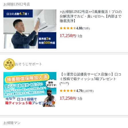
お掃除LINE2号店
⭐️お掃除LINE2号店⭐️💨風量復活！プロの
分解洗浄でカビ・臭いゼロへ【内部まで
徹底洗浄】
4.80
(75件)
17,250
円
/ 1台
おそうじサポート
【☆運営公認優良サービス店舗☆】口コ
ミ投稿で箱ティッシュ5箱プレゼント
(*^^*)
4.79
(1,037件)
17,250
円
/ 1台
お掃除マン