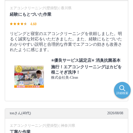
エアコンクリーニング(壁掛型) | 香川県
経験にもとづいた作業
4.60
リビングと寝室のエアコンクリーニングを依頼しました。明
るく誠実な対応をいただきました。また、経験にもとづいた
わかりやすい説明と合理的な作業でエアコンの効きも改善さ
れたように感じます。
⭐️優良サービス認定店⭐️ 消臭抗菌基本
施行！エアコンクリーニングはカビを
根こそぎ洗浄！
株式会社美-Clean
詳細検索
tonさん(40代)
2026/08/08
エアコンクリーニング(壁掛型) | 神奈川県
丁寧な作業