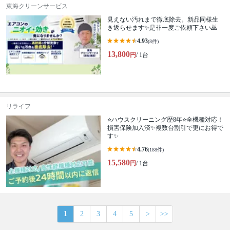
東海クリーンサービス
見えない汚れまで徹底除去。新品同様生
き返らせます✨是非一度ご依頼下さい🙇
4.93
(8件)
13,800
円
/ 1台
リライフ
⭐ハウスクリーニング歴8年⭐全機種対応！
損害保険加入済✨複数台割引で更にお得で
す✨
4.76
(188件)
15,580
円
/ 1台
1
2
3
4
5
>
>>