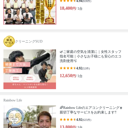
4.94
(828件)
18,400
円
/ 1台
クリーニングSUD
🌿ご家庭の空気を清潔に｜女性スタッフ
指名可能｜小さなお子様にも安心のエコ
洗剤使用🫧
4.92
(52件)
12,650
円
/ 1台
Rainbow Life
🌈Rainbow Lifeのエアコンクリーニング☀️
親切丁寧なサービスをお約束します‼️
4.92
(625件)
13,800
円
/ 1台