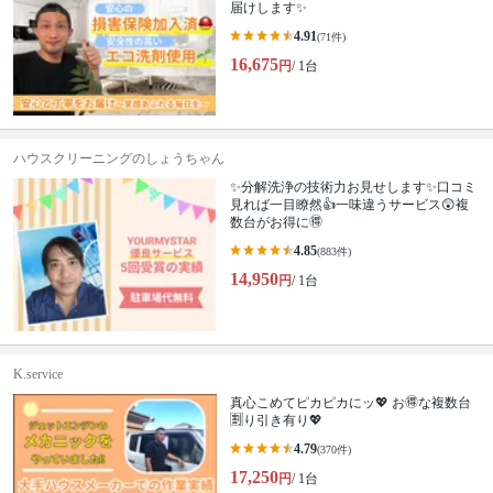
届けします✨
4.91
(71件)
16,675
円
/ 1台
ハウスクリーニングのしょうちゃん
✨分解洗浄の技術力お見せします✨口コミ
見れば一目瞭然👍一味違うサービス😲複
数台がお得に🉐
4.85
(883件)
14,950
円
/ 1台
K.service
真心こめてピカピカにッ💖 お🉐な複数台
🈹り引き有り💖
4.79
(370件)
17,250
円
/ 1台