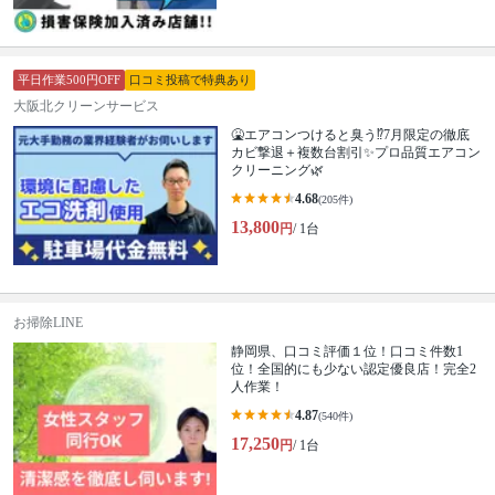
平日作業500円OFF
口コミ投稿で特典あり
大阪北クリーンサービス
🤮エアコンつけると臭う⁉️7月限定の徹底
カビ撃退＋複数台割引✨プロ品質エアコン
クリーニング🌿
4.68
(205件)
13,800
円
/ 1台
お掃除LINE
静岡県、口コミ評価１位！口コミ件数1
位！全国的にも少ない認定優良店！完全2
人作業！
4.87
(540件)
17,250
円
/ 1台