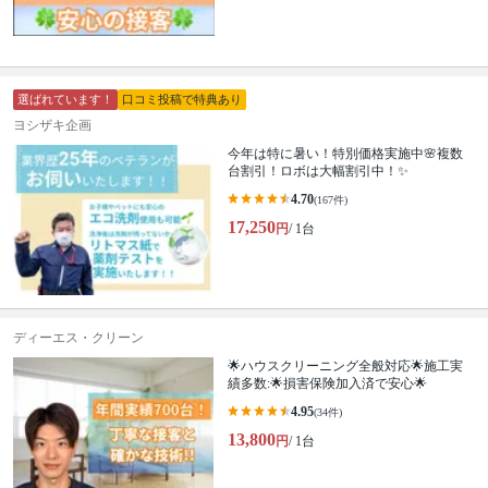
選ばれています！
口コミ投稿で特典あり
ヨシザキ企画
今年は特に暑い！特別価格実施中🌸複数
台割引！ロボは大幅割引中！✨
4.70
(167件)
17,250
円
/ 1台
ディーエス・クリーン
🌟ハウスクリーニング全般対応🌟施工実
績多数:🌟損害保険加入済で安心🌟
4.95
(34件)
13,800
円
/ 1台