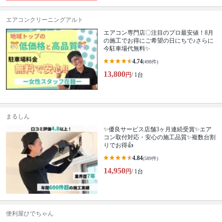
エアコンクリーニングアルト
エアコン専門店〇注目のプロ最安値！8月
の施工でお得にご希望の日にちで♪さらに
今駐車場代無料✨
4.74
(498件)
13,800
円
/ 1台
まるしん
✨優良サービス店舗3ヶ月連続受賞✨エア
コン取付対応・安心の施工品質✨複数台割
りでお得👍
4.84
(589件)
14,950
円
/ 1台
便利屋ひでちゃん