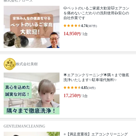
株式会社アローズ
🐶ペットのいるご家庭大歓迎🐱エアコン
を痛めないこだわりの洗剤使用👍安心の
自社作業です
4.74
(387件)
14,950
円
/ 1台
株式会社美樹
🌟エアコンクリーニング🌟隅々まで徹底
洗浄いたします✨駐車場代無料✨
4.85
(34件)
17,250
円
/ 1台
GENTLEMANCLEANING
⭐【満足度重視】エアコンクリーニング