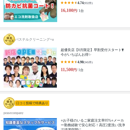
4.74
(932件)
16,100
円
/ 1台
パステルクリーニング+α
超優良店【8月限定】早割受付スタート❣️
今がいちばんお得✨
4.90
(345件)
11,500
円
/ 1台
口コミ投稿で特典あり
peasecompany
⭐️お子様のいるご家庭注文率95%⭐️メーカ
ー勤務経験で安心対応！高圧2度洗い洗浄
で清潔空間に