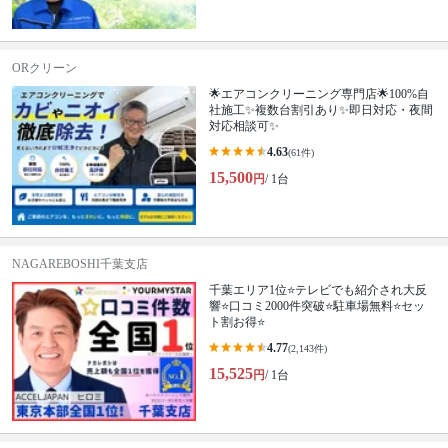
ORクリーン
🌟エアコンクリーニング専門店🌟100%自
社施工✨複数台割引あり✨即日対応・夜間
対応相談可✨
4.63
(61件)
15,500
円
/ 1台
NAGAREBOSHI千葉支店
千葉エリア1位⭐テレビでも紹介され大反
響⭐️口コミ2000件突破⭐️駐車場無料⭐セッ
ト割お得⭐
4.77
(2,143件)
15,525
円
/ 1台