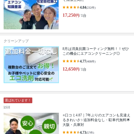
4.84
(232件)
17,250
円
/ 1台
クリーンアップ
8月は消臭抗菌コーティング無料！！ぜひ
この機会にエアコンクリーニング◎
4.77
(408件)
12,650
円
/ 1台
選ばれています！
liSH
⭐口コミ4.87｜7年ぶりのエアコンも見違え
るきれいさ✨追加料金なし・駐車代無料🌟
大阪・兵庫対
4.73
(57件)