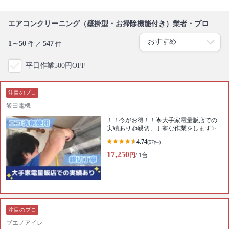
エアコンクリーニング（壁掛型・お掃除機能付き）業者・プロ
1～50
547
件 ／
件
平日作業500円OFF
注目のプロ
飯田電機
！！今がお得！！🌟大手家電量販店での
実績あり👍親切、丁寧な作業をします✨
4.74
(57件)
17,250
円
/ 1台
注目のプロ
ブエノアイレ