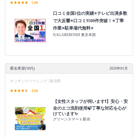
5.00
口コミ全国1位の実績⭐テレビ出演多数
で大反響⭐口コミ9500件突破！⭐丁寧
作業⭐駐車場代無料⭐
NAGAREBOSHI 東京本部
匿名希望(50代)
2026年01月
キッチンクリーニング | 新潟県
4.60
【女性スタッフが伺います❗️】安心・安
全のエコ洗剤使用🍃丁寧な対応を心が
けています✨
グリーンスマート新潟