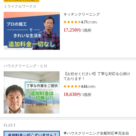
ミライクルワークス
キッチンクリーニング
4.77
(172件)
17,250
円
/ 1箇所
ハウスクリーニング・ヒロ
【お任せください❗️】丁寧な対応を心掛け
ております！
4.61
(54件)
18,630
円
/ 1箇所
FLAT-T
🌟ハウスクリーニング全般対応🌟完全自