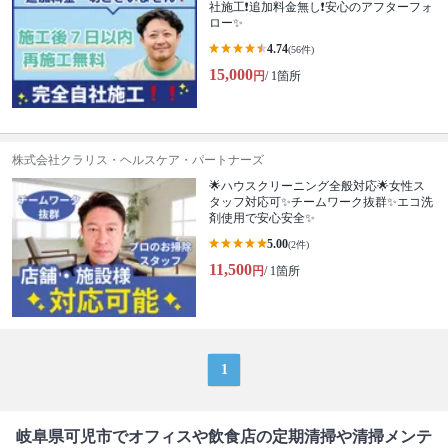
社施工❗️追加料金無し❗️安心のアフターフォ
ロー✨
4.74
(56件)
15,000
円
/ 1箇所
株式会社クラリス・ヘルスケア・パートナーズ
🌟ハウスクリーニング全般対応🌟女性ス
タッフ対応可✨チームワーク抜群✨エコ洗
剤使用で安心安全✨
5.00
(2件)
11,500
円
/ 1箇所
1
岐阜県可児市でオフィスや飲食店の定期清掃や清掃メンテ