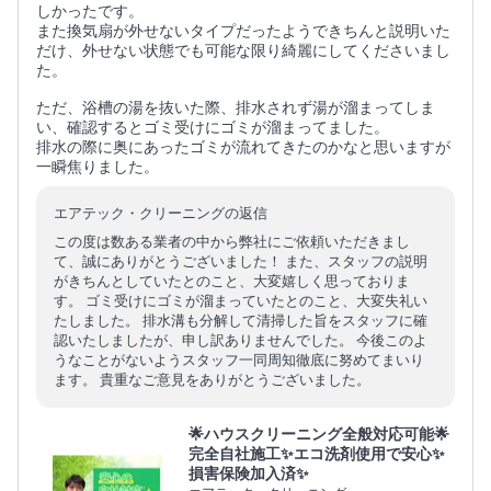
しかったです。
また換気扇が外せないタイプだったようできちんと説明いた
だけ、外せない状態でも可能な限り綺麗にしてくださいまし
た。
ただ、浴槽の湯を抜いた際、排水されず湯が溜まってしま
い、確認するとゴミ受けにゴミが溜まってました。
排水の際に奥にあったゴミが流れてきたのかなと思いますが
一瞬焦りました。
エアテック・クリーニングの返信
この度は数ある業者の中から弊社にご依頼いただきまし
て、誠にありがとうございました！ また、スタッフの説明
がきちんとしていたとのこと、大変嬉しく思っておりま
す。 ゴミ受けにゴミが溜まっていたとのこと、大変失礼い
たしました。 排水溝も分解して清掃した旨をスタッフに確
認いたしましたが、申し訳ありませんでした。 今後このよ
うなことがないようスタッフ一同周知徹底に努めてまいり
ます。 貴重なご意見をありがとうございました。
🌟ハウスクリーニング全般対応可能🌟
完全自社施工✨エコ洗剤使用で安心✨
損害保険加入済✨