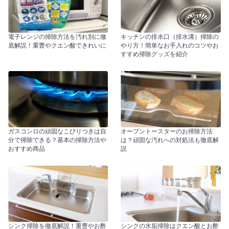
電子レンジの掃除方法を汚れ別に徹
キッチンの排水口（排水溝）掃除の
底解説！重曹やクエン酸できれいに
やり方！簡単なお手入れのコツやお
すすめ掃除グッズを紹介
ガスコンロの頑固なこびりつきは自
オーブントースターのお掃除方法
分で掃除できる？基本の掃除方法や
は？頑固な汚れへの対処法も徹底解
おすすめ商品
説
シンク掃除を徹底解説！重曹やお酢
シンクの水垢掃除はクエン酸とお酢