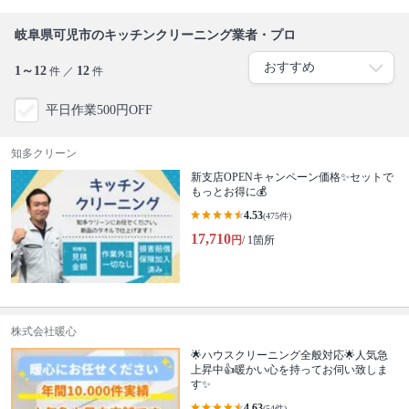
岐阜県可児市のキッチンクリーニング業者・プロ
1～12
12
件 ／
件
平日作業500円OFF
知多クリーン
新支店OPENキャンペーン価格✨セットで
もっとお得に💰
4.53
(475件)
17,710
円
/ 1箇所
株式会社暖心
🌟ハウスクリーニング全般対応🌟人気急
上昇中👍暖かい心を持ってお伺い致しま
す✨
4.63
(54件)