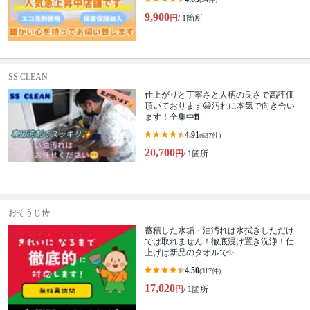
9,900
円
/ 1箇所
SS CLEAN
仕上がりと丁寧さと人柄の良さで高評価
頂いております😃汚れに本気で向き合い
ます！全集中❗️❗️
4.91
(637件)
20,700
円
/ 1箇所
おそうじ侍
蓄積した水垢・油汚れは水拭きしただけ
では取れません！徹底浸け置き洗浄！仕
上げは新品のタオルで✨
4.50
(317件)
17,020
円
/ 1箇所