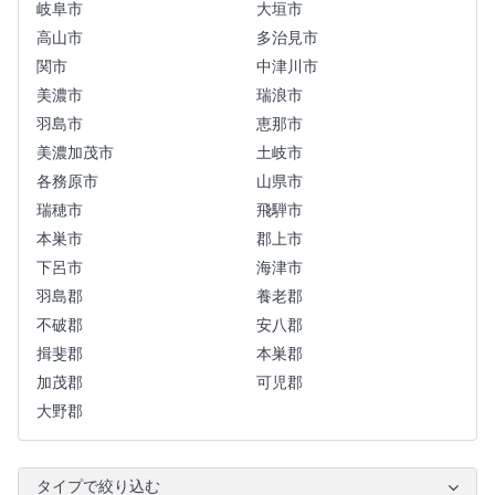
岐阜市
大垣市
高山市
多治見市
関市
中津川市
美濃市
瑞浪市
羽島市
恵那市
美濃加茂市
土岐市
各務原市
山県市
瑞穂市
飛騨市
本巣市
郡上市
下呂市
海津市
羽島郡
養老郡
不破郡
安八郡
揖斐郡
本巣郡
加茂郡
可児郡
大野郡
タイプで絞り込む