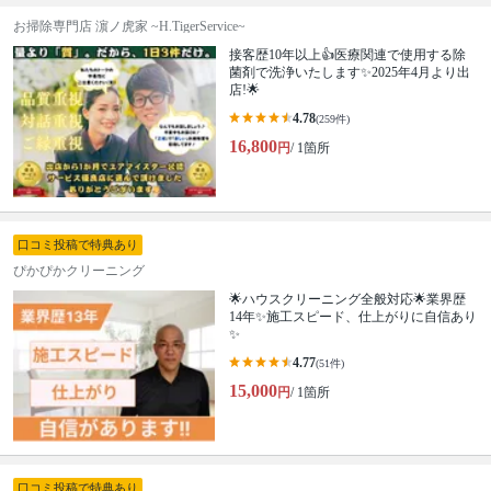
お掃除専門店 濵ノ虎家 ~H.TigerService~
接客歴10年以上👍医療関連で使用する除
菌剤で洗浄いたします✨2025年4月より出
店!🌟
4.78
(259件)
16,800
円
/ 1箇所
口コミ投稿で特典あり
ぴかぴかクリーニング
🌟ハウスクリーニング全般対応🌟業界歴
14年✨施工スピード、仕上がりに自信あり
✨
4.77
(51件)
15,000
円
/ 1箇所
口コミ投稿で特典あり