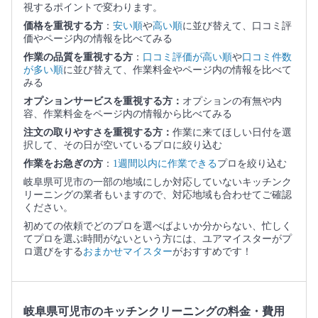
視するポイントで変わります。
価格を重視する方
：
安い順
や
高い順
に並び替えて、口コミ評
価やページ内の情報を比べてみる
作業の品質を重視する方
：
口コミ評価が高い順
や
口コミ件数
が多い順
に並び替えて、作業料金やページ内の情報を比べて
みる
オプションサービスを重視する方：
オプションの有無や内
容、作業料金をページ内の情報から比べてみる
注文の取りやすさを重視する方：
作業に来てほしい日付を選
択して、その日が空いているプロに絞り込む
作業をお急ぎの方
：
1週間以内に作業できる
プロを絞り込む
岐阜県可児市の一部の地域にしか対応していないキッチンク
リーニングの業者もいますので、対応地域も合わせてご確認
ください。
初めての依頼でどのプロを選べばよいか分からない、忙しく
てプロを選ぶ時間がないという方には、ユアマイスターがプ
ロ選びをする
おまかせマイスター
がおすすめです！
岐阜県可児市のキッチンクリーニングの料金・費用