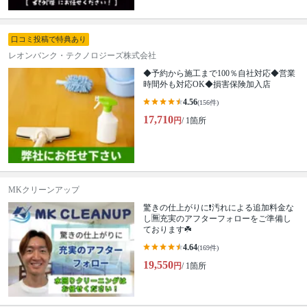
口コミ投稿で特典あり
レオンバンク・テクノロジーズ株式会社
◆予約から施工まで100％自社対応◆営業
時間外も対応OK◆損害保険加入店
4.56
(156件)
17,710
円
/ 1箇所
MKクリーンアップ
驚きの仕上がりに❗️汚れによる追加料金な
し🈚️充実のアフターフォローをご準備し
ております☘️
4.64
(169件)
19,550
円
/ 1箇所