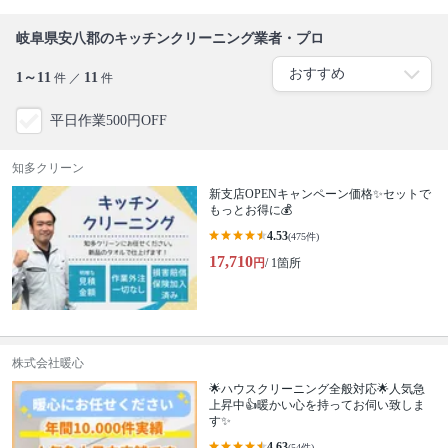
岐阜県安八郡のキッチンクリーニング業者・プロ
1～11
11
件 ／
件
平日作業500円OFF
知多クリーン
新支店OPENキャンペーン価格✨セットで
もっとお得に💰
4.53
(475件)
17,710
円
/ 1箇所
株式会社暖心
🌟ハウスクリーニング全般対応🌟人気急
上昇中👍暖かい心を持ってお伺い致しま
す✨
4.63
(54件)