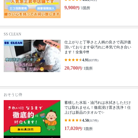
9,900
円
/ 1箇所
SS CLEAN
仕上がりと丁寧さと人柄の良さで高評価
頂いております😃汚れに本気で向き合い
ます！全集中❗️❗️
4.91
(637件)
20,700
円
/ 1箇所
おそうじ侍
蓄積した水垢・油汚れは水拭きしただけ
では取れません！徹底浸け置き洗浄！仕
上げは新品のタオルで✨
4.50
(317件)
17,020
円
/ 1箇所