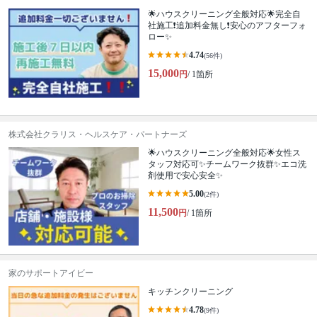
🌟ハウスクリーニング全般対応🌟完全自
社施工❗️追加料金無し❗️安心のアフターフォ
ロー✨
4.74
(56件)
15,000
円
/ 1箇所
株式会社クラリス・ヘルスケア・パートナーズ
🌟ハウスクリーニング全般対応🌟女性ス
タッフ対応可✨チームワーク抜群✨エコ洗
剤使用で安心安全✨
5.00
(2件)
11,500
円
/ 1箇所
家のサポートアイビー
キッチンクリーニング
4.78
(9件)