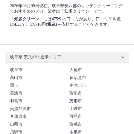
2026年08月09日現在、岐阜県安八郡のキッチンクリーニング
でおすすめのプロ・業者は「
知多クリーン
」です。
「
知多クリーン
」には
475件
の口コミがあり、口コミ平均点
は
4.53
で、
17,710円(税込)～
依頼することができます。
岐阜県 安八郡の近隣エリア
岐阜市
大垣市
高山市
多治見市
関市
中津川市
美濃市
瑞浪市
羽島市
恵那市
美濃加茂市
土岐市
各務原市
可児市
山県市
瑞穂市
飛騨市
本巣市