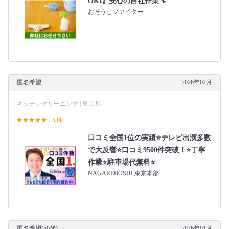
OK❗️】安心の自社作業🔧
おそうじファイター
匿名希望
2026年02月
キッチンクリーニング | 東京都
5.00
口コミ全国1位の実績⭐テレビ出演多数
で大反響⭐口コミ9500件突破！⭐丁寧
作業⭐駐車場代無料⭐
NAGAREBOSHI 東京本部
匿名希望(50代)
2026年01月