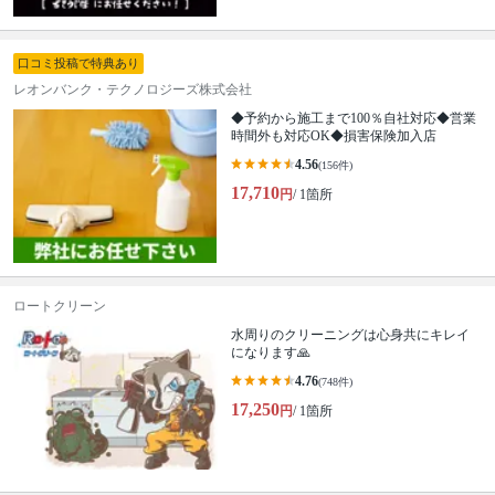
口コミ投稿で特典あり
レオンバンク・テクノロジーズ株式会社
◆予約から施工まで100％自社対応◆営業
時間外も対応OK◆損害保険加入店
4.56
(156件)
17,710
円
/ 1箇所
ロートクリーン
水周りのクリーニングは心身共にキレイ
になります🙏
4.76
(748件)
17,250
円
/ 1箇所