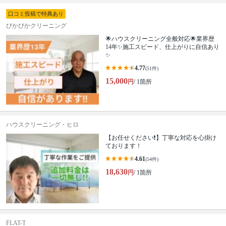
口コミ投稿で特典あり
ぴかぴかクリーニング
🌟ハウスクリーニング全般対応🌟業界歴
14年✨施工スピード、仕上がりに自信あり
✨
4.77
(51件)
15,000
円
/ 1箇所
ハウスクリーニング・ヒロ
【お任せください❗️】丁寧な対応を心掛け
ております！
4.61
(54件)
18,630
円
/ 1箇所
FLAT-T