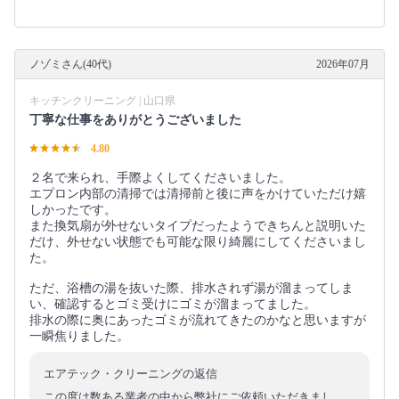
ノゾミさん(40代)
2026年07月
キッチンクリーニング | 山口県
丁寧な仕事をありがとうございました
4.80
２名で来られ、手際よくしてくださいました。
エプロン内部の清掃では清掃前と後に声をかけていただけ嬉
しかったです。
また換気扇が外せないタイプだったようできちんと説明いた
だけ、外せない状態でも可能な限り綺麗にしてくださいまし
た。
ただ、浴槽の湯を抜いた際、排水されず湯が溜まってしま
い、確認するとゴミ受けにゴミが溜まってました。
排水の際に奥にあったゴミが流れてきたのかなと思いますが
一瞬焦りました。
エアテック・クリーニングの返信
この度は数ある業者の中から弊社にご依頼いただきまし