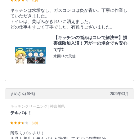
4.20
キッチンは水垢なし、ガスコンロは炎が青い。丁寧に作業し
ていただきました。
トイレは、黄ばみがきれいに消えました。
どの仕事もすごく丁寧でした。有難うございました。
【キッチンの悩みはコレで解決🪽】損
害保険加入済！万が一の場合でも安心
です❗️
水回りの天使
まめさん(40代)
2026年03月
キッチンクリーニング | 神奈川県
テキパキ！
3.80
段取りバッチリ！
用具も養生もテキパキと準備してすぐに作業開始！