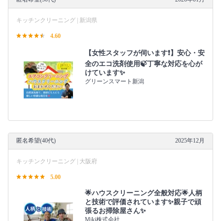
キッチンクリーニング | 新潟県
4.60
【女性スタッフが伺います❗️】安心・安
全のエコ洗剤使用🍃丁寧な対応を心が
けています✨
グリーンスマート新潟
匿名希望(40代)
2025年12月
キッチンクリーニング | 大阪府
5.00
🌟ハウスクリーニング全般対応🌟人柄
と技術で評価されています✨親子で頑
張るお掃除屋さん✨
Miki株式会社