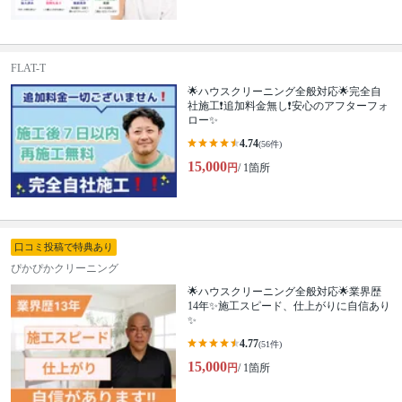
FLAT-T
🌟ハウスクリーニング全般対応🌟完全自
社施工❗️追加料金無し❗️安心のアフターフォ
ロー✨
4.74
(56件)
15,000
円
/ 1箇所
口コミ投稿で特典あり
ぴかぴかクリーニング
🌟ハウスクリーニング全般対応🌟業界歴
14年✨施工スピード、仕上がりに自信あり
✨
4.77
(51件)
15,000
円
/ 1箇所