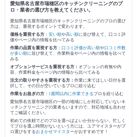
愛知県名古屋市瑞穂区のキッチンクリーニングのプ
ロ・業者の選び方を教えてください。
愛知県名古屋市瑞穂区のキッチンクリーニングのプロの選び
方は、重視するポイントで変わります。
価格を重視する方
：
安い順
や
高い順
に並び替えて、口コミ評
価やページ内の情報を比べてみる
作業の品質を重視する方
：
口コミ評価が高い順
や
口コミ件数
が多い順
に並び替えて、作業料金やページ内の情報を比べて
みる
オプションサービスを重視する方：
オプションの有無や内
容、作業料金をページ内の情報から比べてみる
注文の取りやすさを重視する方：
作業に来てほしい日付を選
択して、その日が空いているプロに絞り込む
作業をお急ぎの方
：
1週間以内に作業できる
プロを絞り込む
愛知県名古屋市瑞穂区の一部の地域にしか対応していないキ
ッチンクリーニングの業者もいますので、対応地域も合わせ
てご確認ください。
初めての依頼でどのプロを選べばよいか分からない、忙しく
てプロを選ぶ時間がないという方には、ユアマイスターがプ
ロ選びをする
おまかせマイスター
がおすすめです！