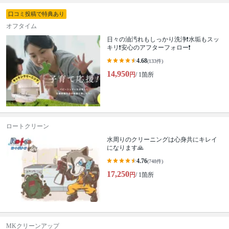
口コミ投稿で特典あり
オフタイム
日々の油汚れもしっかり洗浄❗️水垢もスッ
キリ❗️安心のアフターフォロー❗️
4.68
(133件)
14,950
円
/ 1箇所
ロートクリーン
水周りのクリーニングは心身共にキレイ
になります🙏
4.76
(748件)
17,250
円
/ 1箇所
MKクリーンアップ