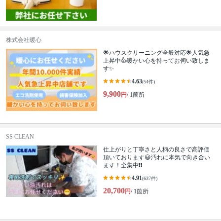
株式会社暖心
🌟ハウスクリーニング全般対応🌟人気急
上昇中👍暖かい心を持ってお伺い致しま
す✨
4.63
(54件)
9,900
円
/ 1箇所
SS CLEAN
仕上がりと丁寧さと人柄の良さで高評価
頂いております😃汚れに本気で向き合い
ます！全集中❗️❗️
4.91
(637件)
20,700
円
/ 1箇所