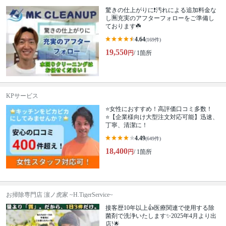
驚きの仕上がりに❗️汚れによる追加料金な
し🈚️充実のアフターフォローをご準備し
ております☘️
4.64
(169件)
19,550
円
/ 1箇所
KPサービス
⭐️女性におすすめ！高評価口コミ多数！
⭐️【企業様向け大型注文対応可能】迅速、
丁寧、清潔に！
4.49
(649件)
18,400
円
/ 1箇所
お掃除専門店 濵ノ虎家 ~H.TigerService~
接客歴10年以上👍医療関連で使用する除
菌剤で洗浄いたします✨2025年4月より出
店!🌟