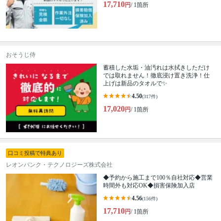
17,710
円
/ 1箇所
おそうじ侍
蓄積した水垢・油汚れは水拭きしただけ
では取れません！徹底浸け置き洗浄！仕
上げは新品のタオルで✨
4.50
(317件)
17,020
円
/ 1箇所
口コミ投稿で特典あり
レオンバンク・テクノロジーズ株式会社
◆予約から施工まで100％自社対応◆営業
時間外も対応OK◆損害保険加入店
4.56
(156件)
17,710
円
/ 1箇所