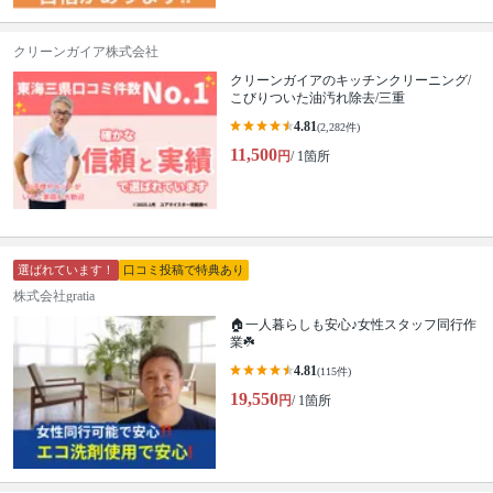
クリーンガイア株式会社
クリーンガイアのキッチンクリーニング/
こびりついた油汚れ除去/三重
4.81
(2,282件)
11,500
円
/ 1箇所
選ばれています！
口コミ投稿で特典あり
株式会社gratia
🏠一人暮らしも安心♪女性スタッフ同行作
業☘️
4.81
(115件)
19,550
円
/ 1箇所