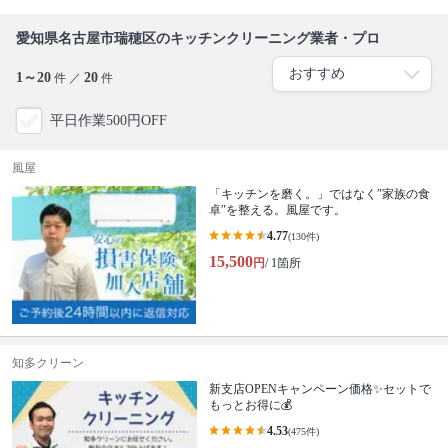
愛知県名古屋市瑞穂区のキッチンクリーニング業者・プロ
1～20
20
件 ／
件
平日作業500円OFF
風屋
「キッチンを磨く。」ではなく″家族の食
卓″を整える。風屋です。
4.77
(130件)
15,500
円
/ 1箇所
知多クリーン
新支店OPENキャンペーン価格✨セットで
もっとお得に💰
4.53
(475件)