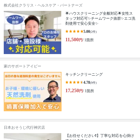
株式会社クラリス・ヘルスケア・パートナーズ
🌟ハウスクリーニング全般対応🌟女性ス
タッフ対応可✨チームワーク抜群✨エコ洗
剤使用で安心安全✨
5.00
(2件)
11,500
円
/ 1箇所
家のサポートアイビー
キッチンクリーニング
4.78
(9件)
17,250
円
/ 1箇所
日本おそうじ代行神沢店
【お任せください❗️】丁寧な対応を心掛け