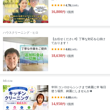
4.78
(259件)
16,800
円
/ 1箇所
ハウスクリーニング・ヒロ
【お任せください❗️】丁寧な対応を心掛け
ております！
4.61
(54件)
18,630
円
/ 1箇所
feli ci-ta
🌸IH.コンロからシンクまで綺麗に🌸 毎日
使う場所、綺麗にしませんか🍀
4.68
(85件)
14,950
円
/ 1箇所