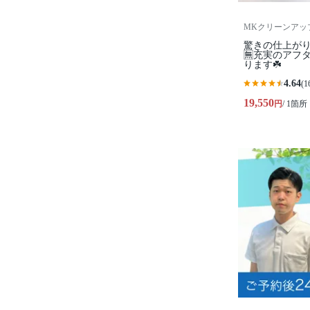
MKクリーンアッ
驚きの仕上がり
🈚️充実のア
ります☘️
4.64
(1
19,550
円
/ 1箇所