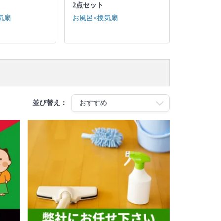
2点セット
気扇
お風呂×換気扇
並び替え：