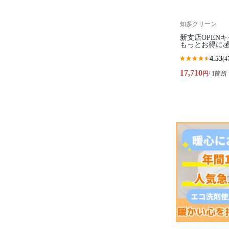
知多クリーン
新支店OPEN
もっとお得に
4.53
(4
17,710
円
/ 1箇所