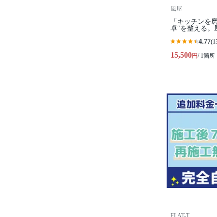
風屋
「キッチンを磨
卓″を整える。
4.77
(1
15,500
円
/ 1箇所
FLAT-T