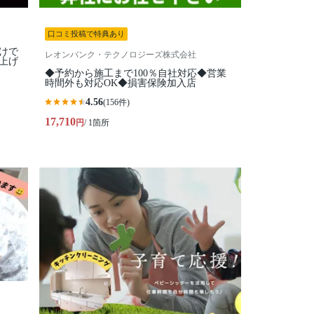
口コミ投稿で特典あり
けで
レオンバンク・テクノロジーズ株式会社
上げ
◆予約から施工まで100％自社対応◆営業
時間外も対応OK◆損害保険加入店
4.56
(156件)
17,710
円
/ 1箇所