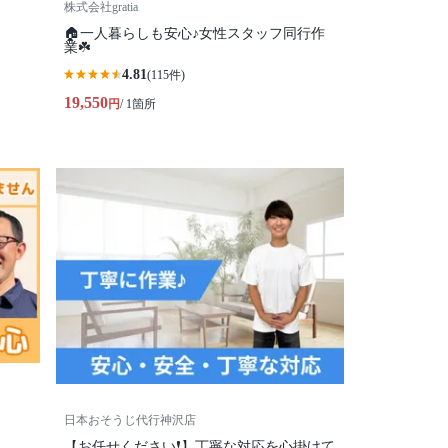
株式会社gratia
🏠一人暮らしも安心♪女性スタッフ同行作
業☘️
4.81
(115件)
19,550
円
/ 1箇所
日本おそうじ代行神沢店
【お任せください❗️】丁寧な対応を心掛けて