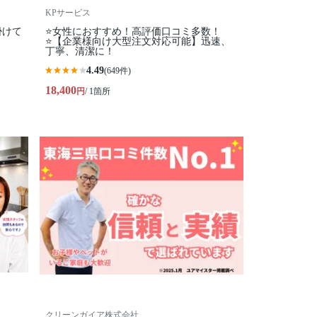
KPサービス
掛けて
⭐️女性におすすめ！高評価口コミ多数！
⭐️【企業様向け大型注文対応可能】迅速、
丁寧、清潔に！
4.49
(649件)
18,400
円
/ 1箇所
クリーンガイア株式会社