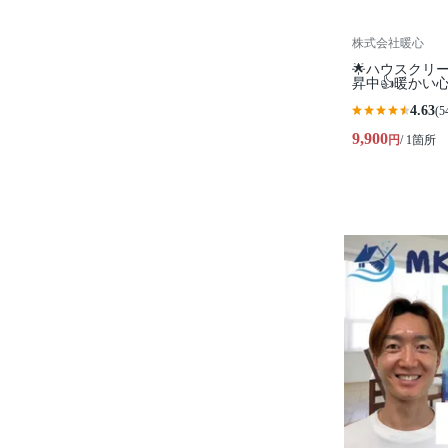
株式会社暖心
🌟ハウスクリ
昇中👍暖かい
4.63
(5
9,900
円
/ 1箇所