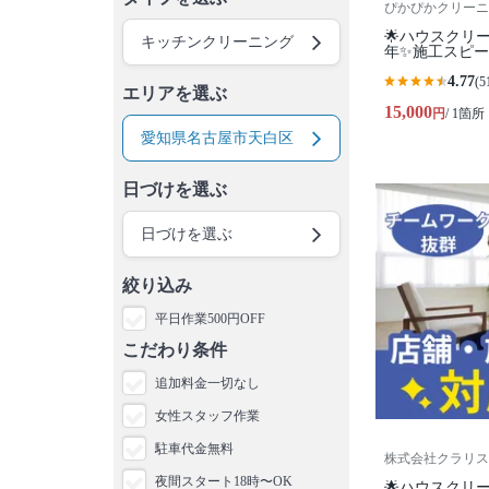
ぴかぴかクリーニ
🌟ハウスクリ
キッチンクリーニング
年✨施工スピ
4.77
(5
エリアを選ぶ
15,000
円
/ 1箇所
愛知県名古屋市天白区
日づけを選ぶ
日づけを選ぶ
絞り込み
平日作業500円OFF
こだわり条件
追加料金一切なし
女性スタッフ作業
駐車代金無料
株式会社クラリス
夜間スタート18時〜OK
🌟ハウスクリ