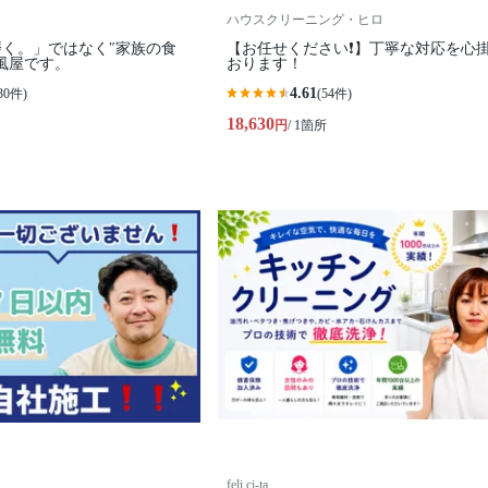
ハウスクリーニング・ヒロ
く。」ではなく″家族の食
【お任せください❗️】丁寧な対応を心
風屋です。
おります！
4.61
30件)
(54件)
18,630
円
/ 1箇所
feli ci-ta