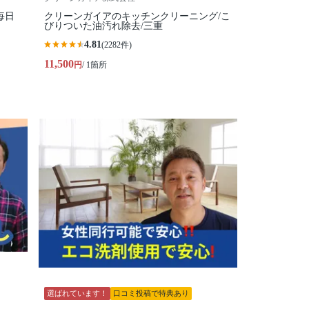
毎日
クリーンガイアのキッチンクリーニング/こ
びりついた油汚れ除去/三重
4.81
(2282件)
11,500
円
/ 1箇所
選ばれています！
口コミ投稿で特典あり