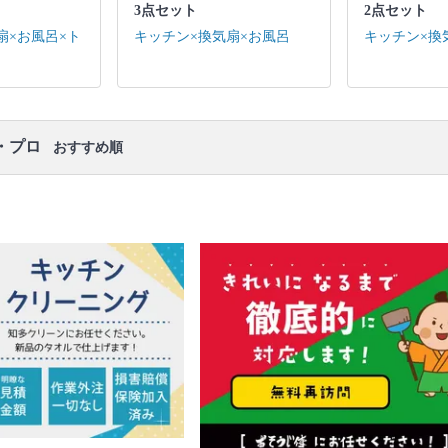
作業場所の簡易清掃
3点セット
2点セット
口コミ
もご参照ください。
扇×お風呂×ト
キッチン×換気扇×お風呂
キッチン×換
※本ページでは一部プロモーションを含む場合があ
ります。
・プロ
おすすめ順