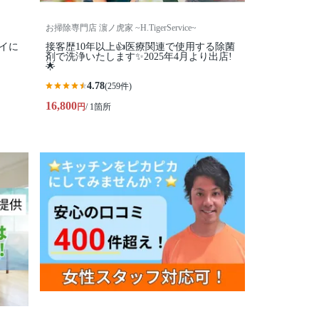
お掃除専門店 濵ノ虎家 ~H.TigerService~
イに
接客歴10年以上👍医療関連で使用する除菌
剤で洗浄いたします✨2025年4月より出店!
🌟
4.78
(259件)
16,800
円
/ 1箇所