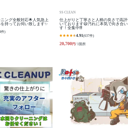
SS CLEAN
ーニング全般対応🌟人気急上
仕上がりと丁寧さと人柄の良さで高評
心を持ってお伺い致します✨
いております😃汚れに本気で向き合い
す！全集中❗️❗️
4件)
4.91
(637件)
20,700
円
/ 1箇所