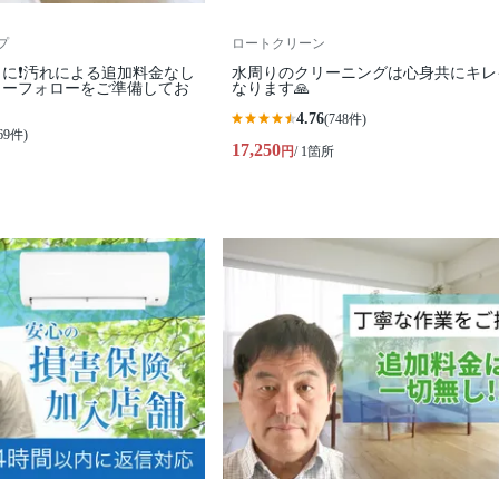
プ
ロートクリーン
に❗️汚れによる追加料金なし
水周りのクリーニングは心身共にキレ
フターフォローをご準備してお
なります🙏
4.76
(748件)
69件)
17,250
円
/ 1箇所