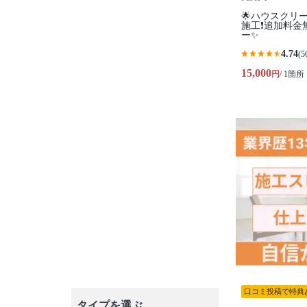
🌟ハウスクリ
施工❗️追加料金
ー✨
4.74
(5
15,000
円
/ 1箇所
口コミ投稿で特典
タイプを選ぶ