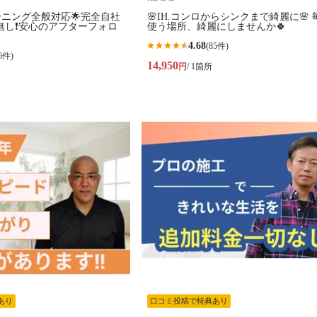
ーニング全般対応🌟完全自社
🌸IH.コンロからシンクまで綺麗に🌸 
無し❗️安心のアフターフォロ
使う場所、綺麗にしませんか🍀
4.68
(85件)
6件)
14,950
円
/ 1箇所
あり
口コミ投稿で特典あり