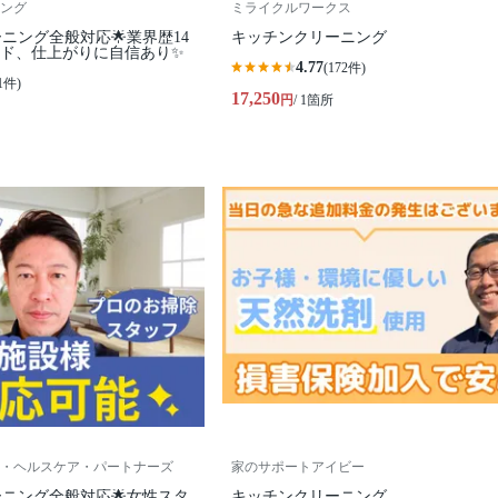
ング
ミライクルワークス
ーニング全般対応🌟業界歴14
キッチンクリーニング
ード、仕上がりに自信あり✨
4.77
(172件)
1件)
17,250
円
/ 1箇所
・ヘルスケア・パートナーズ
家のサポートアイビー
ーニング全般対応🌟女性スタ
キッチンクリーニング