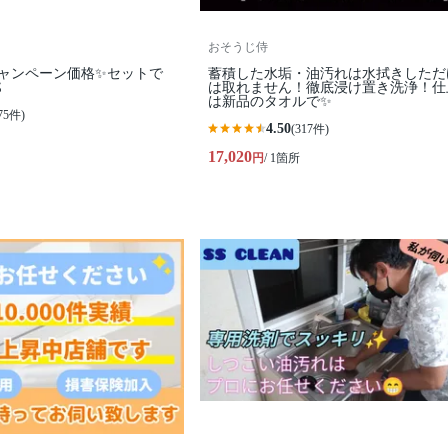
おそうじ侍
キャンペーン価格✨セットで
蓄積した水垢・油汚れは水拭きしただ

は取れません！徹底浸け置き洗浄！仕
は新品のタオルで✨
75件)
4.50
(317件)
17,020
円
/ 1箇所