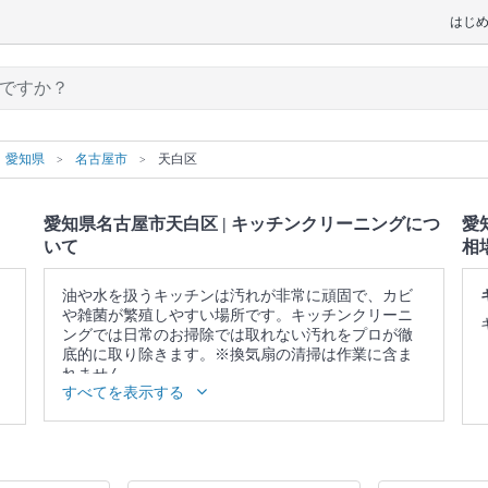
はじ
愛知県
名古屋市
天白区
愛知県名古屋市天白区 | キッチンクリーニングにつ
愛
いて
相
油や水を扱うキッチンは汚れが非常に頑固で、カビ
や雑菌が繁殖しやすい場所です。キッチンクリーニ
ングでは日常のお掃除では取れない汚れをプロが徹
底的に取り除きます。※換気扇の清掃は作業に含ま
れません。
すべてを表示する
▼表示価格に含まれるキッチンクリーニングの作業
範囲
ガス・IH台 / ガスコンロ / グリル / シンク / 蛇口 / 排
水口 / 調理台 / キッチン照明 / 戸棚表面 / 壁面 / 床 /