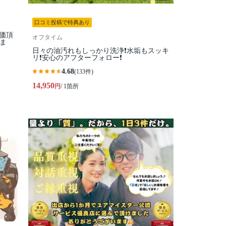
口コミ投稿で特典あり
価頂
オフタイム
ま
日々の油汚れもしっかり洗浄❗️水垢もスッキ
リ❗️安心のアフターフォロー❗️
4.68
(133件)
14,950
円
/ 1箇所