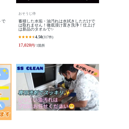
おそうじ侍
トで
蓄積した水垢・油汚れは水拭きしただけで
は取れません！徹底浸け置き洗浄！仕上げ
は新品のタオルで✨
4.50
(317件)
17,020
円
/ 1箇所