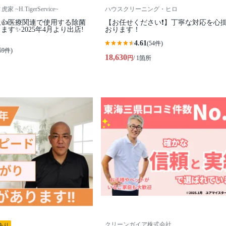
~H.TigerService~
ハウスクリーニング・ヒロ
上👍医療関連で使用する除菌
【お任せください❗️】丁寧な対応を心
す✨2025年4月より出店!
おります！
4.61
(54件)
59件)
18,630
円
/ 1箇所
クリーンガイア株式会社
あり