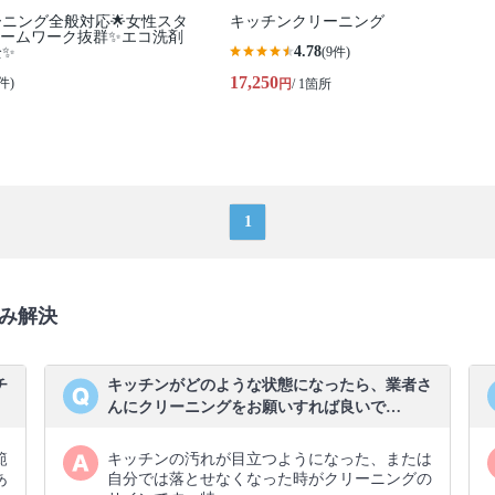
ーニング全般対応🌟女性スタ
キッチンクリーニング
チームワーク抜群✨エコ洗剤
4.78
全✨
(9件)
17,250
件)
円
/ 1箇所
1
み解決
チ
キッチンがどのような状態になったら、業者さ
んにクリーニングをお願いすれば良いで…
範
キッチンの汚れが目立つようになった、または
あ
自分では落とせなくなった時がクリーニングの