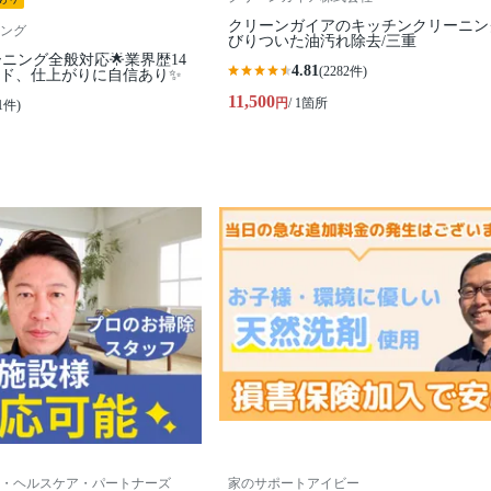
クリーンガイアのキッチンクリーニン
ング
びりついた油汚れ除去/三重
ーニング全般対応🌟業界歴14
4.81
(2282件)
ード、仕上がりに自信あり✨
11,500
円
/ 1箇所
1件)
・ヘルスケア・パートナーズ
家のサポートアイビー