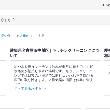
はじ
愛知県
名古屋市
中川区
愛知県名古屋市中川区 | キッチンクリーニングにつ
愛
いて
相
油や水を扱うキッチンは汚れが非常に頑固で、カビ
や雑菌が繁殖しやすい場所です。キッチンクリーニ
ングでは日常のお掃除では取れない汚れをプロが徹
底的に取り除きます。※換気扇の清掃は作業に含ま
れません。
すべてを表示する
▼表示価格に含まれるキッチンクリーニングの作業
範囲
ガス・IH台 / ガスコンロ / グリル / シンク / 蛇口 / 排
水口 / 調理台 / キッチン照明 / 戸棚表面 / 壁面 / 床 /