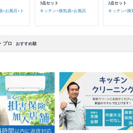
作業場所の簡易清掃
3点セット
2点セット
口コミ
もご参照ください。
扇×お風呂×ト
キッチン×換気扇×お風呂
キッチン×換
※本ページでは一部プロモーションを含む場合があ
ります。
・プロ
おすすめ順