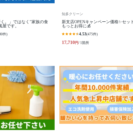
知多クリーン
く。」ではなく″家族の食
新支店OPENキャンペーン価格✨セッ
風屋です。
もっとお得に💰
4.53
30件)
(475件)
17,710
円
/ 1箇所