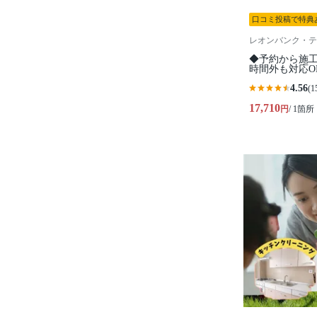
口コミ投稿で特典
レオンバンク・テ
◆予約から施工
時間外も対応O
4.56
(1
17,710
円
/ 1箇所