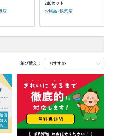
2点セット
気扇
お風呂×換気扇
並び替え：