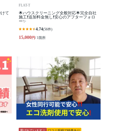
FLAT-T
掛けて
🌟ハウスクリーニング全般対応🌟完全自社
施工❗️追加料金無し❗️安心のアフターフォロ
ー✨
4.74
(56件)
15,000
円
/ 1箇所
選ばれています！
口コミ投稿で特典あり