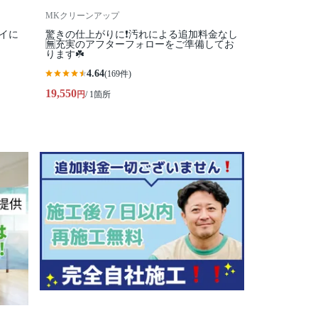
MKクリーンアップ
イに
驚きの仕上がりに❗️汚れによる追加料金なし
🈚️充実のアフターフォローをご準備してお
ります☘️
4.64
(169件)
19,550
円
/ 1箇所