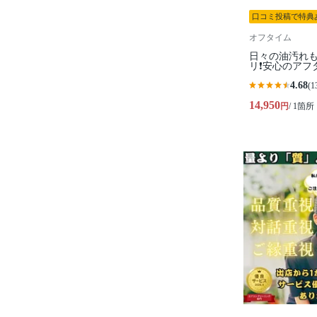
口コミ投稿で特典
オフタイム
日々の油汚れも
リ❗️安心のアフ
4.68
(1
14,950
円
/ 1箇所