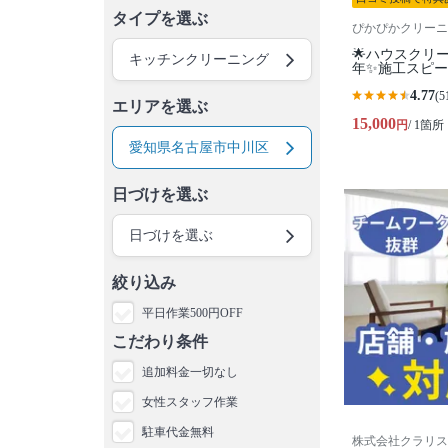
タイプを選ぶ
ぴかぴかクリーニ
🌟ハウスクリ
キッチンクリーニング
年✨施工スピ
4.77
(5
エリアを選ぶ
15,000
円
/ 1箇所
愛知県名古屋市中川区
日づけを選ぶ
日づけを選ぶ
絞り込み
平日作業500円OFF
こだわり条件
追加料金一切なし
女性スタッフ作業
駐車代金無料
株式会社クラリス