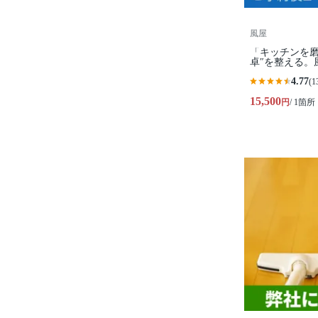
風屋
「キッチンを磨
卓″を整える。
4.77
(1
15,500
円
/ 1箇所