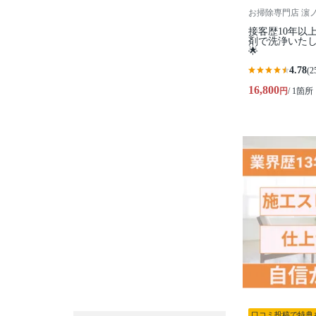
お掃除専門店 濵ノ虎家 
接客歴10年以
剤で洗浄いたしま
🌟
4.78
(2
16,800
円
/ 1箇所
口コミ投稿で特典