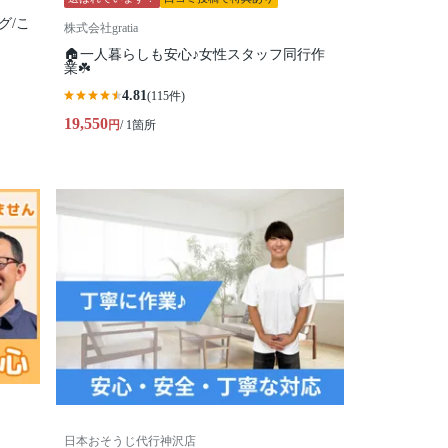
グ/こ
株式会社gratia
🏠一人暮らしも安心♪女性スタッフ同行作
業☘️
4.81
(115件)
19,550
円
/ 1箇所
日本おそうじ代行神沢店