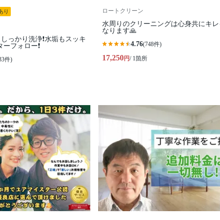
ロートクリーン
あり
水周りのクリーニングは心身共にキレ
なります🙏
しっかり洗浄❗️水垢もスッキ
4.76
(748件)
ターフォロー❗️
17,250
円
/ 1箇所
33件)