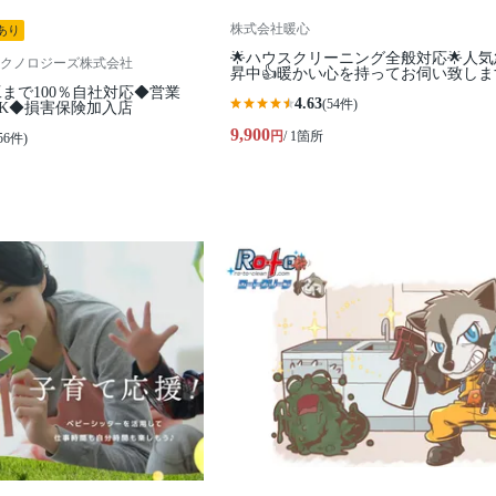
株式会社暖心
あり
🌟ハウスクリーニング全般対応🌟人
クノロジーズ株式会社
昇中👍暖かい心を持ってお伺い致しま
まで100％自社対応◆営業
4.63
(54件)
K◆損害保険加入店
9,900
円
/ 1箇所
56件)