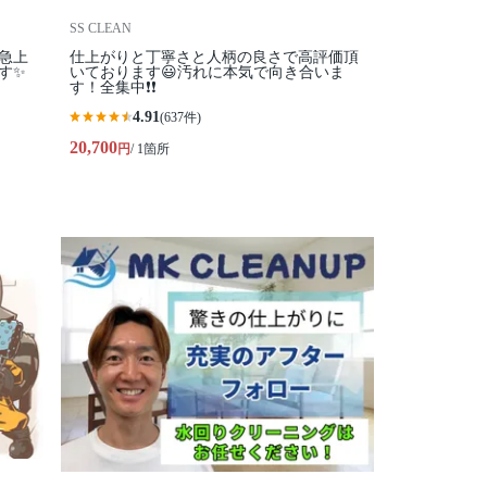
SS CLEAN
気急上
仕上がりと丁寧さと人柄の良さで高評価頂
す✨
いております😃汚れに本気で向き合いま
す！全集中❗️❗️
4.91
(637件)
20,700
円
/ 1箇所