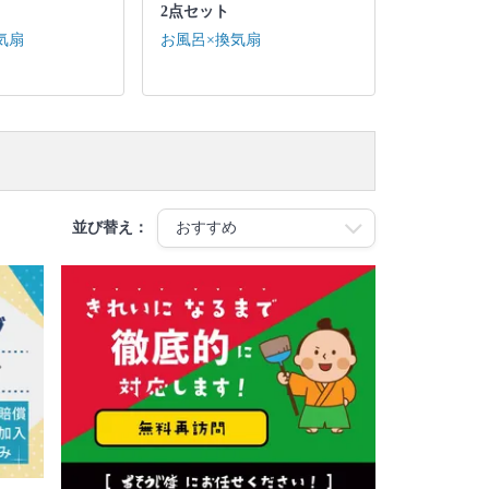
2点セット
気扇
お風呂×換気扇
並び替え：