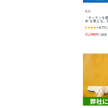
風屋
「キッチンを磨
卓″を整える。
4.77
(1
15,500
円
/ 1箇所