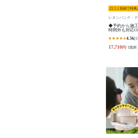
口コミ投稿で特典
レオンバンク・テ
◆予約から施工
時間外も対応O
4.56
(1
17,710
円
/ 1箇所