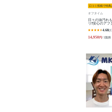
口コミ投稿で特典
オフタイム
日々の油汚れも
リ❗️安心のアフ
4.68
(1
14,950
円
/ 1箇所