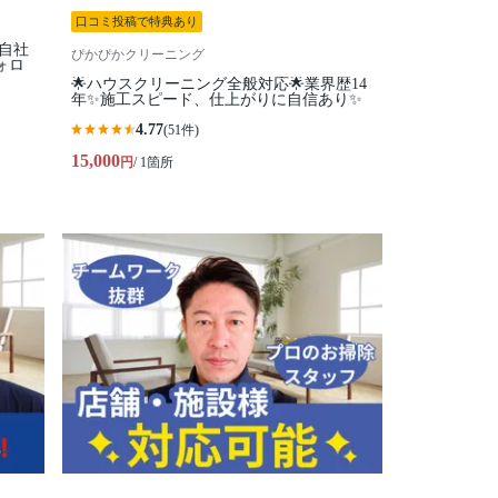
口コミ投稿で特典あり
全自社
ぴかぴかクリーニング
ォロ
🌟ハウスクリーニング全般対応🌟業界歴14
年✨施工スピード、仕上がりに自信あり✨
4.77
(51件)
15,000
円
/ 1箇所