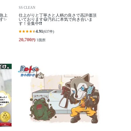
SS CLEAN
気急上
仕上がりと丁寧さと人柄の良さで高評価頂
す✨
いております😃汚れに本気で向き合いま
す！全集中❗️❗️
4.91
(637件)
20,700
円
/ 1箇所