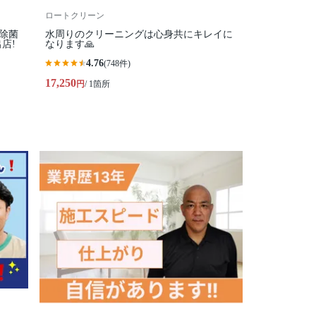
ロートクリーン
る除菌
水周りのクリーニングは心身共にキレイに
店!
なります🙏
4.76
(748件)
17,250
円
/ 1箇所