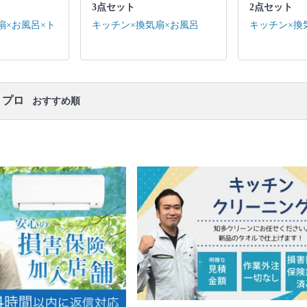
口コミ
もご参照ください。
3点セット
2点セット
※本ページでは一部プロモーションを含む場合があ
扇×お風呂×ト
キッチン×換気扇×お風呂
キッチン×換
ります。
・プロ
おすすめ順