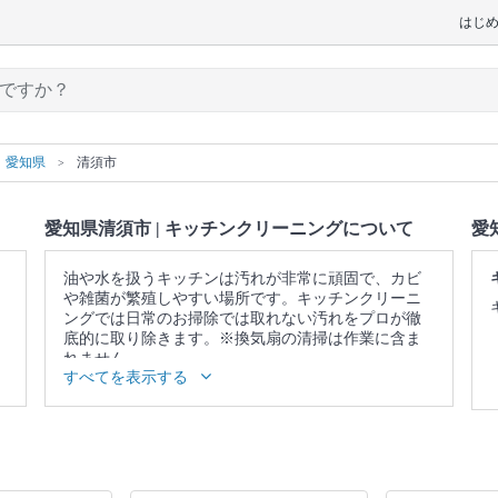
はじ
愛知県
清須市
愛知県清須市 | キッチンクリーニングについて
愛
油や水を扱うキッチンは汚れが非常に頑固で、カビ
や雑菌が繁殖しやすい場所です。キッチンクリーニ
ングでは日常のお掃除では取れない汚れをプロが徹
底的に取り除きます。※換気扇の清掃は作業に含ま
れません。
すべてを表示する
▼表示価格に含まれるキッチンクリーニングの作業
範囲
ガス・IH台 / ガスコンロ / グリル / シンク / 蛇口 / 排
水口 / 調理台 / キッチン照明 / 戸棚表面 / 壁面 / 床 /
作業場所の簡易清掃