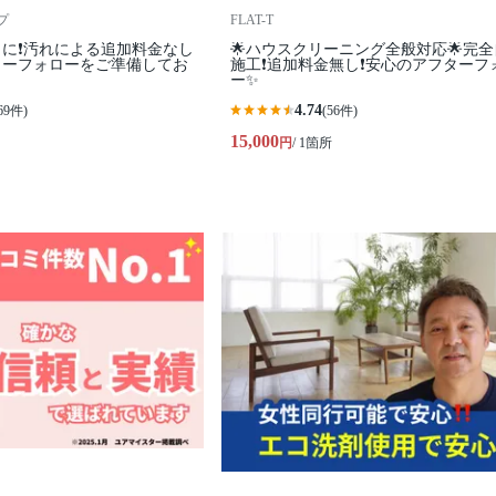
プ
FLAT-T
に❗️汚れによる追加料金なし
🌟ハウスクリーニング全般対応🌟完
フターフォローをご準備してお
施工❗️追加料金無し❗️安心のアフターフ
ー✨
4.74
69件)
(56件)
15,000
円
/ 1箇所