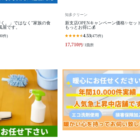
知多クリーン
く。」ではなく″家族の食
新支店OPENキャンペーン価格✨セッ
風屋です。
もっとお得に💰
4.53
30件)
(475件)
17,710
円
/ 1箇所