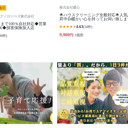
株式会社暖心
あり
🌟ハウスクリーニング全般対応🌟人
クノロジーズ株式会社
昇中👍暖かい心を持ってお伺い致しま
まで100％自社対応◆営業
4.63
(54件)
K◆損害保険加入店
9,900
円
/ 1箇所
56件)