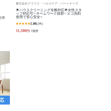
株式会社クラリス・ヘルスケア・パートナーズ
🌟ハウスクリーニング全般対応🌟女性スタ
ッフ対応可✨チームワーク抜群✨エコ洗剤
使用で安心安全✨
行作
5.00
(2件)
11,500
円
/ 1箇所