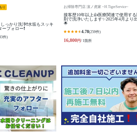
お掃除専門店 濵ノ虎家 ~H.TigerService~
あり
接客歴10年以上👍医療関連で使用す
剤で洗浄いたします✨2025年4月より出
🌟
しっかり洗浄❗️水垢もスッキ
ターフォロー❗️
4.78
(259件)
33件)
16,800
円
/ 1箇所