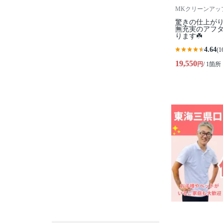
MKクリーンアッ
驚きの仕上がり
🈚️充実のア
ります☘️
4.64
(1
19,550
円
/ 1箇所