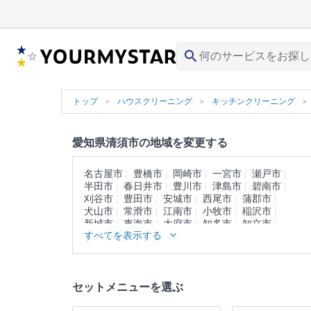
search
トップ
ハウスクリーニング
キッチンクリーニング
愛知県清須市の地域を変更する
名古屋市
豊橋市
岡崎市
一宮市
瀬戸市
半田市
春日井市
豊川市
津島市
碧南市
刈谷市
豊田市
安城市
西尾市
蒲郡市
犬山市
常滑市
江南市
小牧市
稲沢市
新城市
東海市
大府市
知多市
知立市
すべてを表示する
尾張旭市
高浜市
岩倉市
豊明市
日進市
田原市
愛西市
北名古屋市
弥富市
みよし市
あま市
長久手市
愛知郡
西春日井郡
丹羽郡
海部郡
知多郡
額田郡
北設楽郡
セットメニューを選ぶ