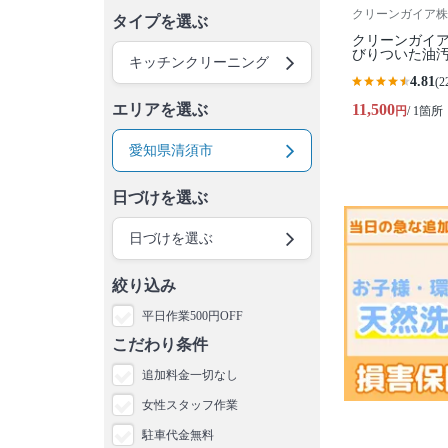
クリーンガイア株
タイプを選ぶ
クリーンガイア
びりついた油汚
キッチンクリーニング
4.81
(2
エリアを選ぶ
11,500
円
/ 1箇所
愛知県清須市
日づけを選ぶ
日づけを選ぶ
絞り込み
平日作業500円OFF
こだわり条件
追加料金一切なし
女性スタッフ作業
駐車代金無料