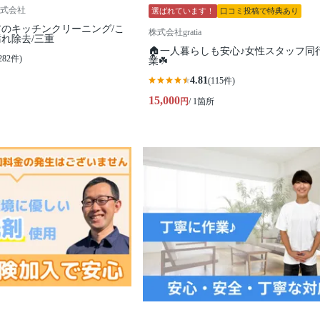
式会社
選ばれています！
口コミ投稿で特典あり
のキッチンクリーニング/こ
株式会社gratia
れ除去/三重
🏠一人暮らしも安心♪女性スタッフ同
282件)
業☘️
4.81
(115件)
15,000
円
/ 1箇所