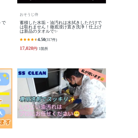
おそうじ侍
トで
蓄積した水垢・油汚れは水拭きしただけで
は取れません！徹底浸け置き洗浄！仕上げ
は新品のタオルで✨
4.50
(317件)
17,020
円
/ 1箇所