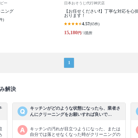
ビー
日本おそうじ代行神沢店
ーニング
【お任せください❗️】丁寧な対応を心
おります！
件)
4.57
(65件)
15,180
円
/ 1箇所
1
み解決
チ
キッチンがどのような状態になったら、業者さ
んにクリーニングをお願いすれば良いで…
範
キッチンの汚れが目立つようになった、または
あ
自分では落とせなくなった時がクリーニングの