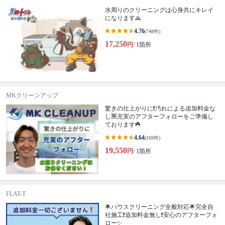
水周りのクリーニングは心身共にキレイ
になります🙏
4.76
(748件)
17,250
円
/ 1箇所
MKクリーンアップ
驚きの仕上がりに❗️汚れによる追加料金な
し🈚️充実のアフターフォローをご準備し
ております☘️
4.64
(169件)
19,550
円
/ 1箇所
FLAT-T
🌟ハウスクリーニング全般対応🌟完全自
社施工❗️追加料金無し❗️安心のアフターフォ
ロー✨