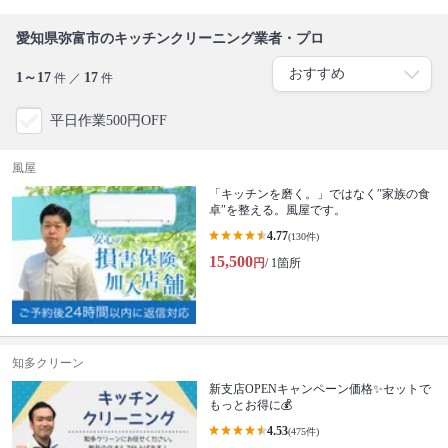
愛知県弥富市のキッチンクリーニング業者・プロ
1～17
17
件 ／
件
平日作業500円OFF
風屋
「キッチンを磨く。」ではなく″家族の食
卓″を整える。風屋です。
4.77
(130件)
15,500
円
/ 1箇所
知多クリーン
新支店OPENキャンペーン価格✨セットで
もっとお得に💰
4.53
(475件)