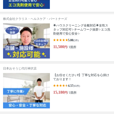
株式会社クラリス・ヘルスケア・パートナーズ
🌟ハウスクリーニング全般対応🌟女性ス
タッフ対応可✨チームワーク抜群✨エコ洗
剤使用で安心安全✨
5.00
(2件)
11,500
円
/ 1箇所
日本おそうじ代行神沢店
【お任せください❗️】丁寧な対応を心掛け
ております！
4.57
(65件)
15,180
円
/ 1箇所