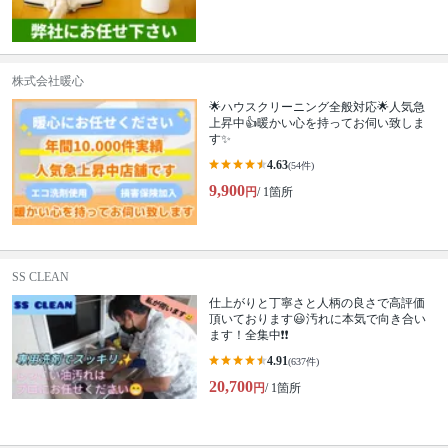
株式会社暖心
🌟ハウスクリーニング全般対応🌟人気急
上昇中👍暖かい心を持ってお伺い致しま
す✨
4.63
(54件)
9,900
円
/ 1箇所
SS CLEAN
仕上がりと丁寧さと人柄の良さで高評価
頂いております😃汚れに本気で向き合い
ます！全集中❗️❗️
4.91
(637件)
20,700
円
/ 1箇所