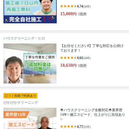
4.74
(56件)
15,000
円
/ 1箇所
ハウスクリーニング・ヒロ
【お任せください❗️】丁寧な対応を心掛け
ております！
4.61
(54件)
18,630
円
/ 1箇所
口コミ投稿で特典あり
ぴかぴかクリーニング
🌟ハウスクリーニング全般対応🌟業界歴
14年✨施工スピード、仕上がりに自信あり
✨
4.77
(51件)