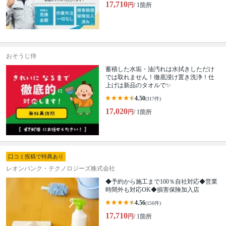
17,710
円
/ 1箇所
おそうじ侍
蓄積した水垢・油汚れは水拭きしただけ
では取れません！徹底浸け置き洗浄！仕
上げは新品のタオルで✨
4.50
(317件)
17,020
円
/ 1箇所
口コミ投稿で特典あり
レオンバンク・テクノロジーズ株式会社
◆予約から施工まで100％自社対応◆営業
時間外も対応OK◆損害保険加入店
4.56
(156件)
17,710
円
/ 1箇所