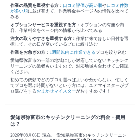
作業の品質を重視する方
：
口コミ評価が高い順
や
口コミ件数
が多い順
に並び替えて、作業料金やページ内の情報を比べて
みる
オプションサービスを重視する方：
オプションの有無や内
容、作業料金をページ内の情報から比べてみる
注文の取りやすさを重視する方：
作業に来てほしい日付を選
択して、その日が空いているプロに絞り込む
作業をお急ぎの方
：
1週間以内に作業できる
プロを絞り込む
愛知県弥富市の一部の地域にしか対応していないキッチンク
リーニングの業者もいますので、対応地域も合わせてご確認
ください。
初めての依頼でどのプロを選べばよいか分からない、忙しく
てプロを選ぶ時間がないという方には、ユアマイスターがプ
ロ選びをする
おまかせマイスター
がおすすめです！
愛知県弥富市のキッチンクリーニングの料金・費用
は？
2026年08月06日 現在、 愛知県弥富市のキッチンクリーニン