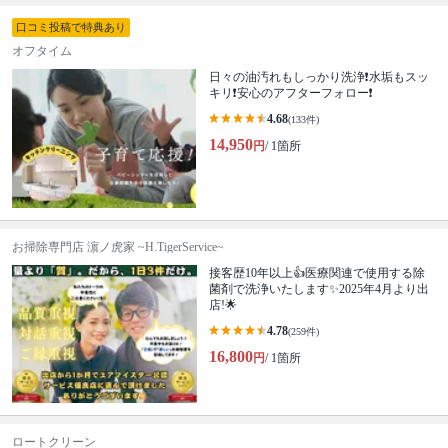
口コミ投稿で特典あり
オフタイム
日々の油汚れもしっかり洗浄❗️水垢もスッ
キリ❗️安心のアフターフォロー❗️
4.68
(133件)
14,950
円
/ 1箇所
お掃除専門店 濵ノ虎家 ~H.TigerService~
接客歴10年以上👍医療関連で使用する除
菌剤で洗浄いたします✨2025年4月より出
店!🌟
4.78
(259件)
16,800
円
/ 1箇所
ロートクリーン