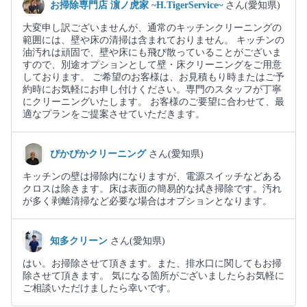
お掃除専門店 濵ノ虎家 ~H.TigerService~
さん(愛知県)
大変申し訳ございませんが、通常のキッチンクリーニングの
範囲には、壁や床の清掃は含まれておりません。 キッチンの
油汚れは頑固で、壁や床にも飛び散っていることがございま
すので、別途オプションとして壁・床クリーニングをご用意
しております。 ご希望のお客様は、お見積もり時またはご予
約時にお気軽にお申し付けください。専門のスタッフが丁寧
にクリーニングいたします。 お客様のご要望に合わせて、最
適なプランをご提案させていただきます。
ぴかぴかクリーニング
さん(愛知県)
キッチンの壁は掃除内になりますが、電源スイッチなどある
クロスは除きます。床は表面の簡易的な拭き掃除です。汚れ
が多く剥離清掃など必要な場合はオプションとなります。
知多クリーン
さん(愛知県)
はい。お掃除させて頂きます。また、排水口に関してもお掃
除させて頂きます。 気になる箇所がございましたらお気軽に
ご相談いただけましたら幸いです。