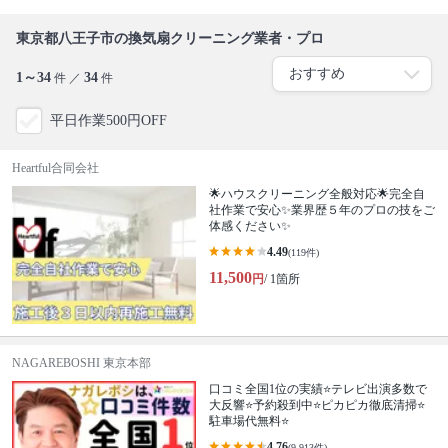
東京都八王子市の換気扇クリーニング業者・プロ
1～34
34
件 ／
件
平日作業500円OFF
Heartful合同会社
🌟ハウスクリーニング全般対応🌟完全自
社作業で安心✨業界歴５年のプロの技をご
体感ください✨
4.49
(119件)
11,500
円
/ 1箇所
NAGAREBOSHI 東京本部
口コミ全国1位の実績⭐テレビ出演多数で
大反響⭐予約殺到中⭐ピカピカ徹底清掃⭐
駐車場代無料⭐
4.76
(9,913件)