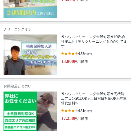
クリーニングオボ
🌟ハウスクリーニング全般対応🌟100%自
社施工✨丁寧なクリーニングを心がけてま
す
4.82
(10件)
13,800
円
/ 1箇所
お掃除屋ととのい
🌟ハウスクリーニング全般対応🌟高機能
エアコン施工OK✨土日祝日対応OK✨駐車
場代無料✨
4.31
(11件)
17,250
円
/ 1箇所