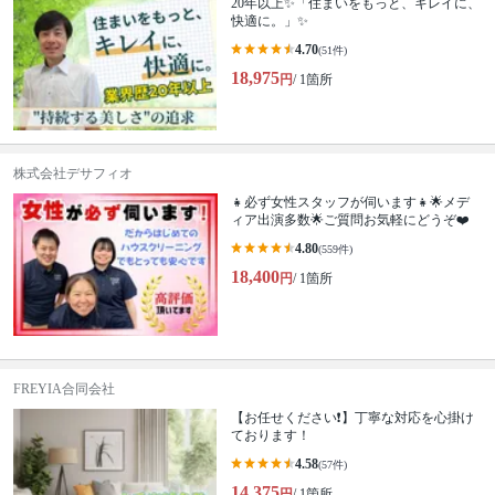
20年以上✨「住まいをもっと、キレイに、
快適に。」✨
4.70
(51件)
18,975
円
/ 1箇所
株式会社デサフィオ
👧必ず女性スタッフが伺います👧🌟メデ
ィア出演多数🌟ご質問お気軽にどうぞ❤️
4.80
(559件)
18,400
円
/ 1箇所
FREYIA合同会社
【お任せください❗️】丁寧な対応を心掛け
ております！
4.58
(57件)
14,375
円
/ 1箇所