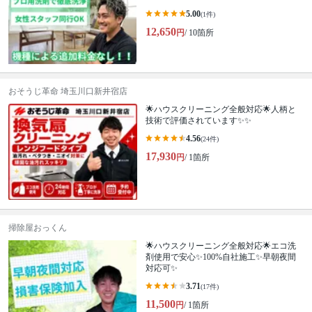
5.00
(1件)
12,650
円
/ 10箇所
おそうじ革命 埼玉川口新井宿店
🌟ハウスクリーニング全般対応🌟人柄と
技術で評価されています✨✨
4.56
(24件)
17,930
円
/ 1箇所
掃除屋おっくん
🌟ハウスクリーニング全般対応🌟エコ洗
剤使用で安心✨100%自社施工✨早朝夜間
対応可✨
3.71
(17件)
11,500
円
/ 1箇所