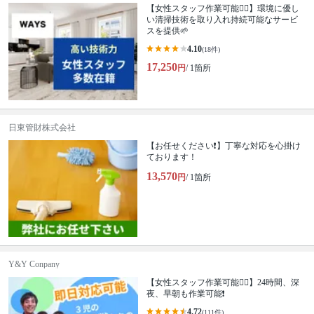
【女性スタッフ作業可能🙆‍♀️】環境に優し
い清掃技術を取り入れ持続可能なサービ
スを提供🌱
4.10
(18件)
17,250
円
/ 1箇所
日東管財株式会社
【お任せください❗️】丁寧な対応を心掛け
ております！
13,570
円
/ 1箇所
Y&Y Conpany
【女性スタッフ作業可能🙆‍♀️】24時間、深
夜、早朝も作業可能❗️
4.72
(111件)