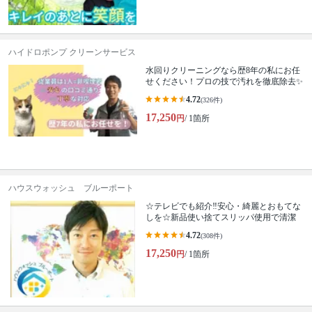
ハイドロポンプ クリーンサービス
水回りクリーニングなら歴8年の私にお任
せください！プロの技で汚れを徹底除去✨
4.72
(326件)
17,250
円
/ 1箇所
ハウスウォッシュ ブルーポート
☆テレビでも紹介‼安心・綺麗とおもてな
しを☆新品使い捨てスリッパ使用で清潔
4.72
(308件)
17,250
円
/ 1箇所