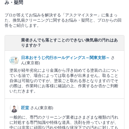
み・疑問
プロが答えてお悩みを解決する「アスクマイスター」に集まっ
た、換気扇クリーニングに関するお悩み・疑問と、プロからの回
答をご紹介します。
業者さんでも落とすことのできない換気扇の汚れはあ
りますか？
日本おそうじ代行ホールディングス～関東支部～
さ
ん(東京都)
塗装が経年劣化により金属から浮き始めてる塗装の上につい
ている油で、場合によっては取る事が出来ません。取ること
自体は可能なのですが、塗装ごと取れる形となりますのでそ
の際は、作業時にお客様に確認の上、作業するか否かご判断
いただきます。
匠堂
さん(東京都)
一般的に、専門のクリーニング業者はさまざまな種類の汚れ
に対処する専門知識や特殊な道具、洗剤を持っていますが、
中には非常に頑固な汚れや特殊な状況下での汚れに対しても