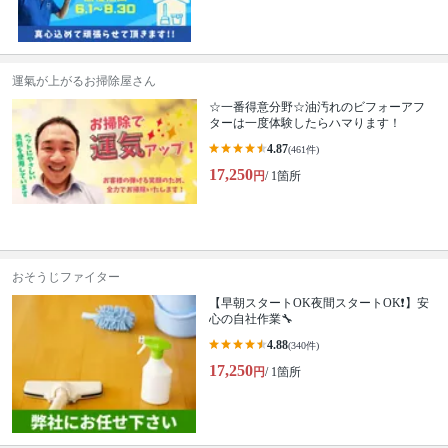
運氣が上がるお掃除屋さん
☆一番得意分野☆油汚れのビフォーアフ
ターは一度体験したらハマります！
4.87
(461件)
17,250
円
/ 1箇所
おそうじファイター
【早朝スタートOK夜間スタートOK❗️】安
心の自社作業🔧
4.88
(340件)
17,250
円
/ 1箇所