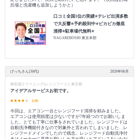
呂場と洗濯機も追加しようかと）
口コミ全国1位の実績⭐テレビ出演多数
で大反響⭐予約殺到中⭐ピカピカ徹底
清掃⭐駐車場代無料⭐
NAGAREBOSHI 東京本部
げっちさん(50代)
2026年06月
換気扇クリーニング(レンジフード) | 東京都
アイデアルサービスお初です。
4.00
今回は、エアコン一台とレンジフード清掃を頼みました。
エアコンは使用頻度は少ないですが7年経つのでお願いしま
した。とても丁寧に仕事をされていました。レンジフードは
自動洗浄機能付きなので対象外と言われてしまいました…レ
ンジフードメインでしたので残念。レンジフード自動洗浄付
きはメーカーに直接お願いした方が良いとアドレスをいただ