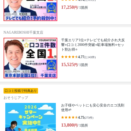
17,250
円
/ 1箇所
NAGAREBOSHI千葉支店
千葉エリア1位⭐テレビでも紹介され大反
響⭐️口コミ2000件突破⭐️駐車場無料⭐セッ
ト割お得⭐
4.77
(2,143件)
15,525
円
/ 1箇所
口コミ投稿で特典あり
おそうじアップ
お子様やペットにも安心安全のエコ洗剤
使用🌱
4.75
(273件)
13,800
円
/ 1箇所