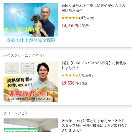
頑固な油汚れを丁寧に除去🌱安心の損害
保険加入済🌱
4.67
(345件)
14,950
円
/ 1箇所
ハウスクリーニングすもと
雑誌【COMPANYTANK5月号】に掲載さ
れました！
4.71
(99件)
19,550
円
/ 1箇所
グリーンアピス
🌟今年こそは油落としませんか？🌟女性
スタッフ対応可能✨機種による追加料金ご
ざいません✨