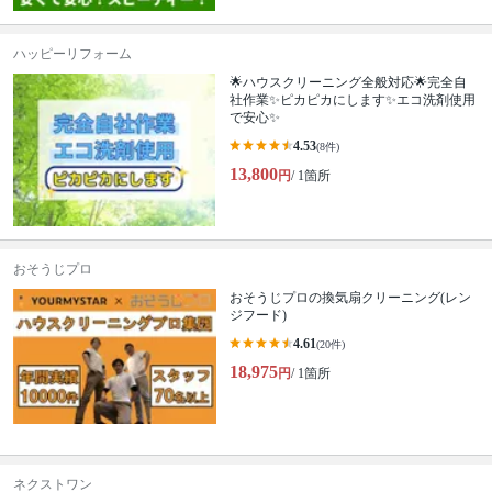
ハッピーリフォーム
🌟ハウスクリーニング全般対応🌟完全自
社作業✨️ピカピカにします✨️エコ洗剤使用
で安心✨
4.53
(8件)
13,800
円
/ 1箇所
おそうじプロ
おそうじプロの換気扇クリーニング(レン
ジフード)
4.61
(20件)
18,975
円
/ 1箇所
ネクストワン