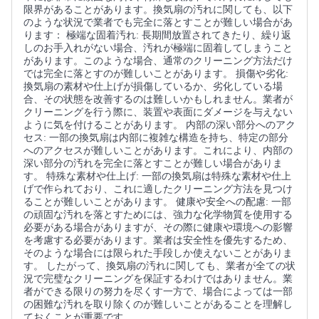
限界があることがあります。換気扇の汚れに関しても、以下
のような状況で業者でも完全に落とすことが難しい場合があ
ります： 極端な固着汚れ: 長期間放置されてきたり、繰り返
しのお手入れがない場合、汚れが極端に固着してしまうこと
があります。このような場合、通常のクリーニング方法だけ
では完全に落とすのが難しいことがあります。 損傷や劣化:
換気扇の素材や仕上げが損傷しているか、劣化している場
合、その状態を改善するのは難しいかもしれません。業者が
クリーニングを行う際に、装置や表面にダメージを与えない
ように気を付けることがあります。 内部の深い部分へのアク
セス: 一部の換気扇は内部に複雑な構造を持ち、特定の部分
へのアクセスが難しいことがあります。これにより、内部の
深い部分の汚れを完全に落とすことが難しい場合がありま
す。 特殊な素材や仕上げ: 一部の換気扇は特殊な素材や仕上
げで作られており、これに適したクリーニング方法を見つけ
ることが難しいことがあります。 健康や安全への配慮: 一部
の頑固な汚れを落とすためには、強力な化学物質を使用する
必要がある場合がありますが、その際に健康や環境への影響
を考慮する必要があります。業者は安全性を優先するため、
そのような場合には限られた手段しか使えないことがありま
す。 したがって、換気扇の汚れに関しても、業者が全ての状
況で完璧なクリーニングを保証するわけではありません。業
者ができる限りの努力を尽くす一方で、場合によっては一部
の困難な汚れを取り除くのが難しいことがあることを理解し
ておくことが重要です。