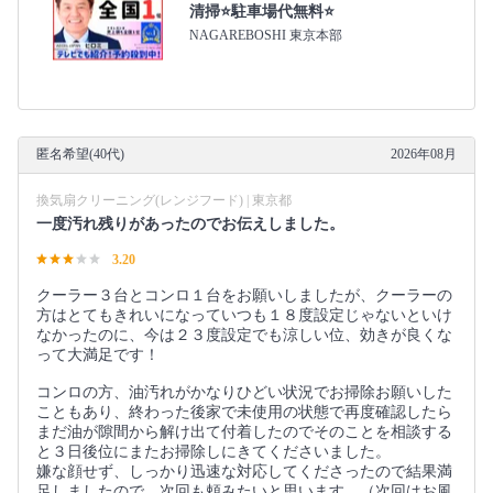
清掃⭐駐車場代無料⭐
NAGAREBOSHI 東京本部
匿名希望(40代)
2026年08月
換気扇クリーニング(レンジフード) | 東京都
一度汚れ残りがあったのでお伝えしました。
3.20
クーラー３台とコンロ１台をお願いしましたが、クーラーの
方はとてもきれいになっていつも１８度設定じゃないといけ
なかったのに、今は２３度設定でも涼しい位、効きが良くな
って大満足です！
コンロの方、油汚れがかなりひどい状況でお掃除お願いした
こともあり、終わった後家で未使用の状態で再度確認したら
まだ油が隙間から解け出て付着したのでそのことを相談する
と３日後位にまたお掃除しにきてくださいました。
嫌な顔せず、しっかり迅速な対応してくださったので結果満
足しましたので、次回も頼みたいと思います。（次回はお風