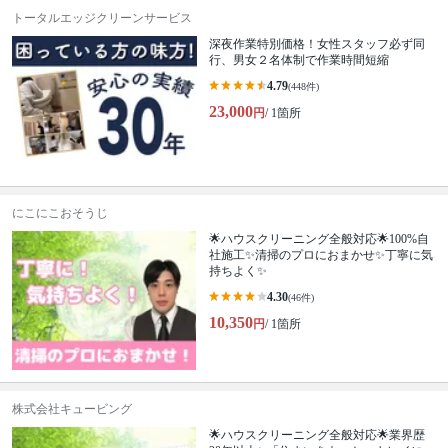
トータルエッジクリーンサービス
深夜作業特別価格！女性スタッフ必ず同
行、男女２名体制で作業時間短縮
4.79
(448件)
23,000
円
/ 1箇所
にこにこおそうじ
🌟ハウスクリーニング全般対応🌟100%自
社施工✨清掃のプロにおまかせ✨丁寧に気
持ちよく✨
4.30
(46件)
10,350
円
/ 1箇所
株式会社キュービング
🌟ハウスクリーニング全般対応🌟業界歴