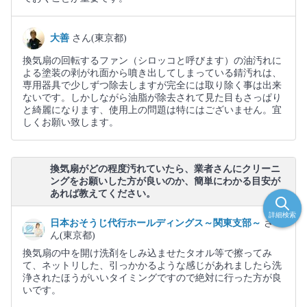
大善
さん(東京都)
換気扇の回転するファン（シロッコと呼びます）の油汚れに
よる塗装の剥がれ面から噴き出してしまっている錆汚れは、
専用器具で少しずつ除去しますが完全には取り除く事は出来
ないです。しかしながら油脂が除去されて見た目もさっぱり
と綺麗になります、使用上の問題は特にはございません。宜
しくお願い致します。
換気扇がどの程度汚れていたら、業者さんにクリーニ
ングをお願いした方が良いのか、簡単にわかる目安が
あれば教えてください。
詳細検索
日本おそうじ代行ホールディングス～関東支部～
さ
ん(東京都)
換気扇の中を開け洗剤をしみ込ませたタオル等で擦ってみ
て、ネットリした、引っかかるような感じがあれましたら洗
浄されたほうがいいタイミングですので絶対に行った方が良
いです。