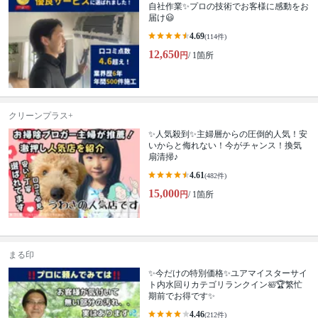
自社作業✨プロの技術でお客様に感動をお
届け😃
4.69
(114件)
12,650
円
/ 1箇所
クリーンプラス+
✨人気殺到✨主婦層からの圧倒的人気！安
いからと侮れない！今がチャンス！換気
扇清掃♪
4.61
(482件)
15,000
円
/ 1箇所
まる印
✨今だけの特別価格✨ユアマイスターサイ
ト内水回りカテゴリランクイン🛀🏆繁忙
期前でお得です✨
4.46
(212件)