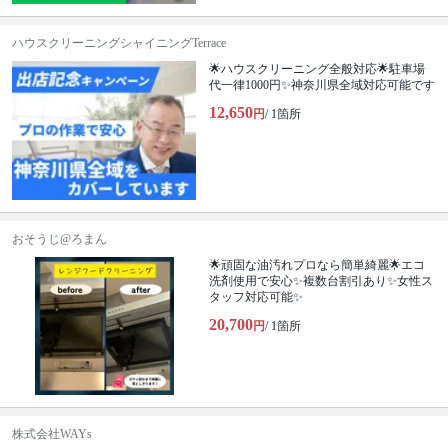
ハウスクリーニングシャイニングTerrace
🌟ハウスクリーニング全般対応🌟駐車場
代一律1000円✨神奈川県全域対応可能です
12,650
円
/ 1箇所
おそうじ@ろまん
🌟頑固な油汚れプロなら簡単綺麗🌟エコ
洗剤使用で安心✨複数台割引あり✨女性ス
タッフ対応可能✨
20,700
円
/ 1箇所
株式会社WAYs