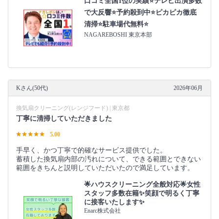
口コミ全国1位の実績⭐テレビ出演多数
で大反響⭐予約殺到中⭐ピカピカ徹底
清掃⭐駐車場代無料⭐
NAGAREBOSHI 東京本部
Kさん(50代)
2026年06月
換気扇クリーニング(レンジフード) | 東京都
丁寧に清掃していただきました
5.00
手早く、かつ丁寧で的確なサービス提供でした。
蓄積した換気扇内部の汚れについて、できる範囲とできない
範囲をきちんと説明していただいたので満足しています。
🌟ハウスクリーニング全般対応🌟女性
スタッフ多数在籍✨笑顔で明るく丁寧
に接客いたします✨
Enarc株式会社