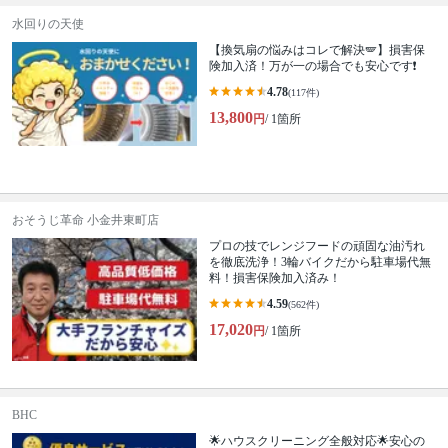
水回りの天使
【換気扇の悩みはコレで解決🪽】損害保
険加入済！万が一の場合でも安心です❗️
4.78
(117件)
13,800
円
/ 1箇所
おそうじ革命 小金井東町店
プロの技でレンジフードの頑固な油汚れ
を徹底洗浄！3輪バイクだから駐車場代無
料！損害保険加入済み！
4.59
(562件)
17,020
円
/ 1箇所
BHC
🌟ハウスクリーニング全般対応🌟安心の