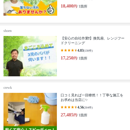
18,400
円
/ 1箇所
shoen
【安心の自社作業❗️】換気扇、レンジフー
ドクリーニング
4.83
(130件)
17,250
円
/ 1箇所
crewk
口コミ見れば一目瞭然！！丁寧な施工を
お求めは当店に✨
4.56
(264件)
27,485
円
/ 1箇所