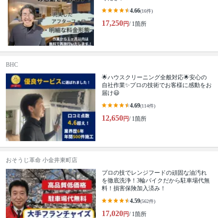
4.66
(16件)
17,250
円
/ 1箇所
BHC
🌟ハウスクリーニング全般対応🌟安心の
自社作業✨プロの技術でお客様に感動をお
届け😃
4.69
(114件)
12,650
円
/ 1箇所
おそうじ革命 小金井東町店
プロの技でレンジフードの頑固な油汚れ
を徹底洗浄！3輪バイクだから駐車場代無
料！損害保険加入済み！
4.59
(562件)
17,020
円
/ 1箇所