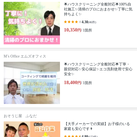
🌟ハウスクリーニング全般対応🌟100%自
社施工✨清掃のプロにおまかせ✨丁寧に気
持ちよく✨
4.30
(46件)
10,350
円
/ 1箇所
M’s Office エムズオフィス
🌟ハウスクリーニング全般対応🌟丁寧・
親切対応✨安心保証✨エコ洗剤使用で安心
安全✨
18,400
円
/ 1箇所
おそうじ屋 ふなだ
【大手メーカーでの実績】お子様のいる
家庭も安心です👨
4.80
(172件)