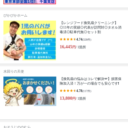
ぴかぴかホーム
【レンジフード換気扇クリーニング】
◎11年の実績◎代表が訪問対◎タオル消
毒済◎駐車代無◎セット割
4.74
(328件)
16,445
円
/ 1箇所
水回りの天使
【換気扇の悩みはコレで解決🪽】損害保
険加入済！万が一の場合でも安心です❗️
4.78
(117件)
13,800
円
/ 1箇所
おそうじののむら