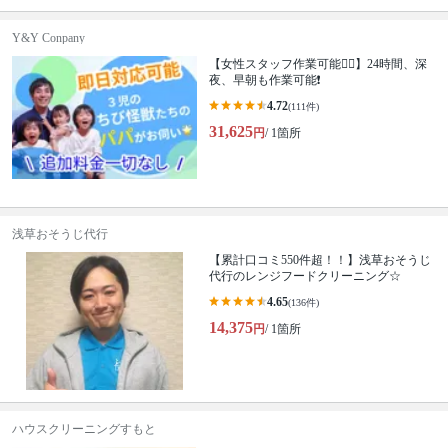
Y&Y Conpany
【女性スタッフ作業可能🙆‍♀️】24時間、深
夜、早朝も作業可能❗️
4.72
(111件)
31,625
円
/ 1箇所
浅草おそうじ代行
【累計口コミ550件超！！】浅草おそうじ
代行のレンジフードクリーニング☆
4.65
(136件)
14,375
円
/ 1箇所
ハウスクリーニングすもと