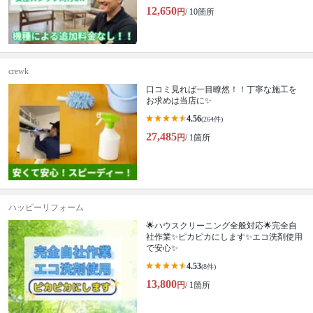
12,650
円
/ 10箇所
crewk
口コミ見れば一目瞭然！！丁寧な施工を
お求めは当店に✨
4.56
(264件)
27,485
円
/ 1箇所
ハッピーリフォーム
🌟ハウスクリーニング全般対応🌟完全自
社作業✨️ピカピカにします✨️エコ洗剤使用
で安心✨
4.53
(8件)
13,800
円
/ 1箇所