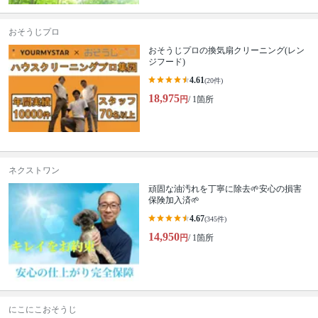
おそうじプロ
おそうじプロの換気扇クリーニング(レン
ジフード)
4.61
(20件)
18,975
円
/ 1箇所
ネクストワン
頑固な油汚れを丁寧に除去🌱安心の損害
保険加入済🌱
4.67
(345件)
14,950
円
/ 1箇所
にこにこおそうじ