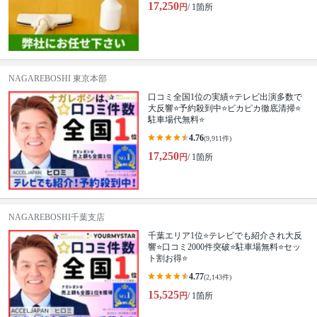
17,250
円
/ 1箇所
NAGAREBOSHI 東京本部
口コミ全国1位の実績⭐テレビ出演多数で
大反響⭐予約殺到中⭐ピカピカ徹底清掃⭐
駐車場代無料⭐
4.76
(9,911件)
17,250
円
/ 1箇所
NAGAREBOSHI千葉支店
千葉エリア1位⭐テレビでも紹介され大反
響⭐️口コミ2000件突破⭐️駐車場無料⭐セッ
ト割お得⭐
4.77
(2,143件)
15,525
円
/ 1箇所