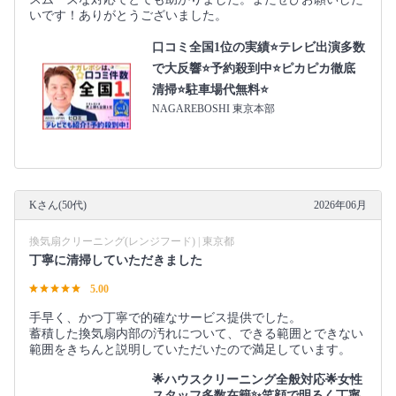
いです！ありがとうございました。
口コミ全国1位の実績⭐テレビ出演多数
で大反響⭐予約殺到中⭐ピカピカ徹底
清掃⭐駐車場代無料⭐
NAGAREBOSHI 東京本部
Kさん(50代)
2026年06月
換気扇クリーニング(レンジフード) | 東京都
丁寧に清掃していただきました
5.00
手早く、かつ丁寧で的確なサービス提供でした。
蓄積した換気扇内部の汚れについて、できる範囲とできない
範囲をきちんと説明していただいたので満足しています。
🌟ハウスクリーニング全般対応🌟女性
スタッフ多数在籍✨笑顔で明るく丁寧