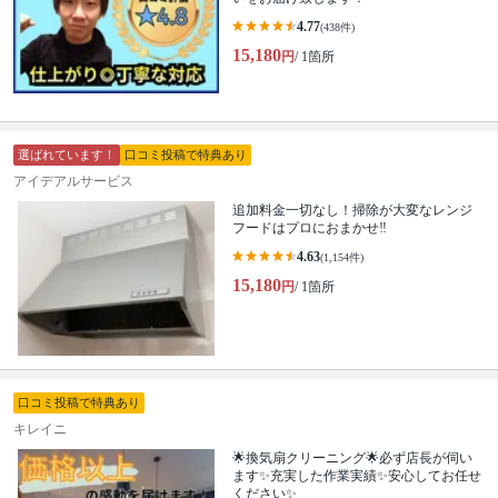
4.77
(438件)
15,180
円
/ 1箇所
選ばれています！
口コミ投稿で特典あり
アイデアルサービス
追加料金一切なし！掃除が大変なレンジ
フードはプロにおまかせ‼︎
4.63
(1,154件)
15,180
円
/ 1箇所
口コミ投稿で特典あり
キレイニ
🌟換気扇クリーニング🌟必ず店長が伺い
ます✨充実した作業実績✨安心してお任せ
ください✨