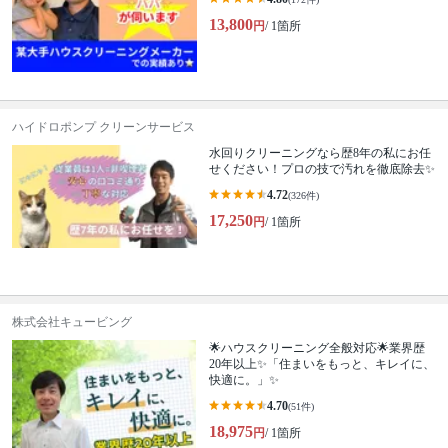
13,800
円
/ 1箇所
ハイドロポンプ クリーンサービス
水回りクリーニングなら歴8年の私にお任
せください！プロの技で汚れを徹底除去✨
4.72
(326件)
17,250
円
/ 1箇所
株式会社キュービング
🌟ハウスクリーニング全般対応🌟業界歴
20年以上✨「住まいをもっと、キレイに、
快適に。」✨
4.70
(51件)
18,975
円
/ 1箇所