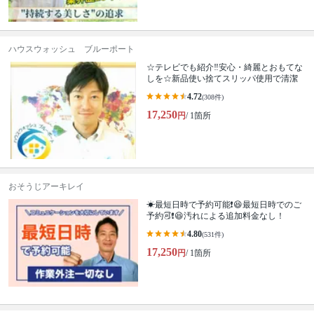
ハウスウォッシュ ブルーポート
☆テレビでも紹介‼安心・綺麗とおもてな
しを☆新品使い捨てスリッパ使用で清潔
4.72
(308件)
17,250
円
/ 1箇所
おそうじアーキレイ
☀最短日時で予約可能❗😆最短日時でのご
予約🉑❗️😆汚れによる追加料金なし！
4.80
(531件)
17,250
円
/ 1箇所