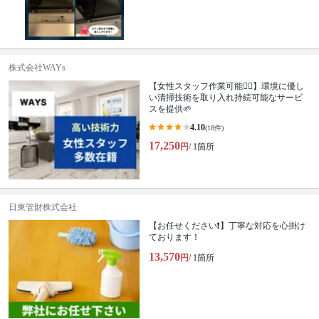
株式会社WAYs
【女性スタッフ作業可能🙆‍♀️】環境に優し
い清掃技術を取り入れ持続可能なサービ
スを提供🌱
4.10
(18件)
17,250
円
/ 1箇所
日東管財株式会社
【お任せください❗️】丁寧な対応を心掛け
ております！
13,570
円
/ 1箇所