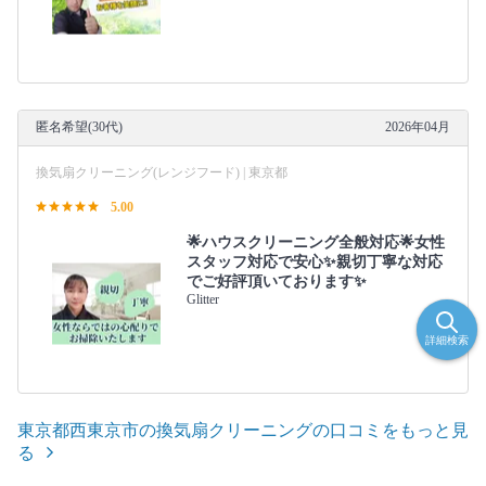
匿名希望(30代)
2026年04月
換気扇クリーニング(レンジフード) | 東京都
5.00
🌟ハウスクリーニング全般対応🌟女性
スタッフ対応で安心✨親切丁寧な対応
でご好評頂いております✨
Glitter
詳細検索
東京都西東京市の換気扇クリーニングの口コミをもっと見
る