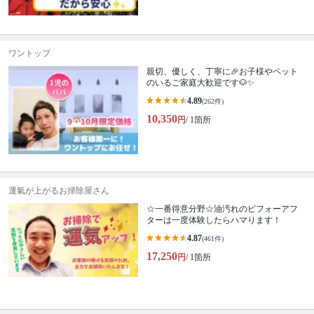
ワントップ
親切、優しく、丁寧に🎉お子様やペット
のいるご家庭大歓迎です🐶✨
4.89
(262件)
10,350
円
/ 1箇所
運氣が上がるお掃除屋さん
☆一番得意分野☆油汚れのビフォーアフ
ターは一度体験したらハマります！
4.87
(461件)
17,250
円
/ 1箇所