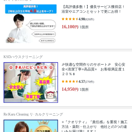
【高評価多数！】優良サービス獲得店！
浴室やエアコンとセットで更にお得！
4.90
(626件)
16,100
円
/ 1箇所
KSDハウスクリーニング
🎉快適な空間作りのサポート🎉 安心安
全⭐清潔丁寧⭐高品質⭐ お客様満足度１
２０％🌷
4.57
(270件)
14,950
円
/ 1箇所
Re:Karu Cleaning リ･カルクリーニング
⭐『クオリティ』『責任感』を重視！施工
方法・薬剤・仕上がり 他社との3つの違
いをお届け致します！