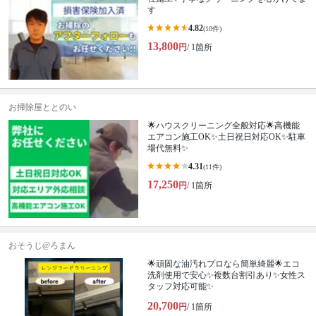
す
4.82
(10件)
13,800
円
/ 1箇所
お掃除屋ととのい
🌟ハウスクリーニング全般対応🌟高機能
エアコン施工OK✨土日祝日対応OK✨駐車
場代無料✨
4.31
(11件)
17,250
円
/ 1箇所
おそうじ@ろまん
🌟頑固な油汚れプロなら簡単綺麗🌟エコ
洗剤使用で安心✨複数台割引あり✨女性ス
タッフ対応可能✨
20,700
円
/ 1箇所