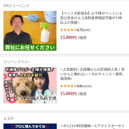
MRクリーニング
【ペット大歓迎👍】お子様やペットにも
安心安全のエコ洗剤使用相談可能🌱13年
以上の実績✨
4.72
(66件)
13,800
円
/ 1箇所
クリーンプラス+
✨人気殺到✨主婦層からの圧倒的人気！安
いからと侮れない！今がチャンス！換気
扇清掃♪
4.61
(482件)
15,000
円
/ 1箇所
まる印
✨今だけの特別価格✨ユアマイスターサイ