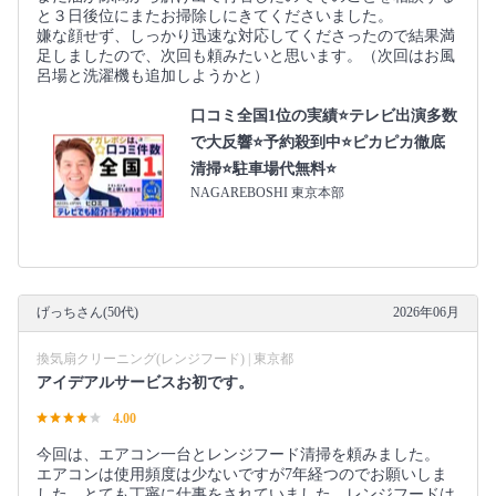
と３日後位にまたお掃除しにきてくださいました。
嫌な顔せず、しっかり迅速な対応してくださったので結果満
足しましたので、次回も頼みたいと思います。（次回はお風
呂場と洗濯機も追加しようかと）
口コミ全国1位の実績⭐テレビ出演多数
で大反響⭐予約殺到中⭐ピカピカ徹底
清掃⭐駐車場代無料⭐
NAGAREBOSHI 東京本部
げっちさん(50代)
2026年06月
換気扇クリーニング(レンジフード) | 東京都
アイデアルサービスお初です。
4.00
今回は、エアコン一台とレンジフード清掃を頼みました。
エアコンは使用頻度は少ないですが7年経つのでお願いしま
した。とても丁寧に仕事をされていました。レンジフードは