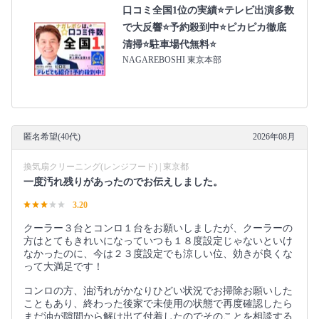
口コミ全国1位の実績⭐テレビ出演多数
で大反響⭐予約殺到中⭐ピカピカ徹底
清掃⭐駐車場代無料⭐
NAGAREBOSHI 東京本部
匿名希望(40代)
2026年08月
換気扇クリーニング(レンジフード) | 東京都
一度汚れ残りがあったのでお伝えしました。
3.20
クーラー３台とコンロ１台をお願いしましたが、クーラーの
方はとてもきれいになっていつも１８度設定じゃないといけ
なかったのに、今は２３度設定でも涼しい位、効きが良くな
って大満足です！
コンロの方、油汚れがかなりひどい状況でお掃除お願いした
こともあり、終わった後家で未使用の状態で再度確認したら
まだ油が隙間から解け出て付着したのでそのことを相談する