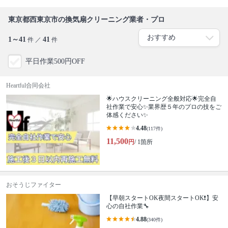
東京都西東京市の換気扇クリーニング業者・プロ
1～41
41
件 ／
件
平日作業500円OFF
Heartful合同会社
🌟ハウスクリーニング全般対応🌟完全自
社作業で安心✨業界歴５年のプロの技をご
体感ください✨
4.48
(117件)
11,500
円
/ 1箇所
おそうじファイター
【早朝スタートOK夜間スタートOK❗️】安
心の自社作業🔧
4.88
(340件)