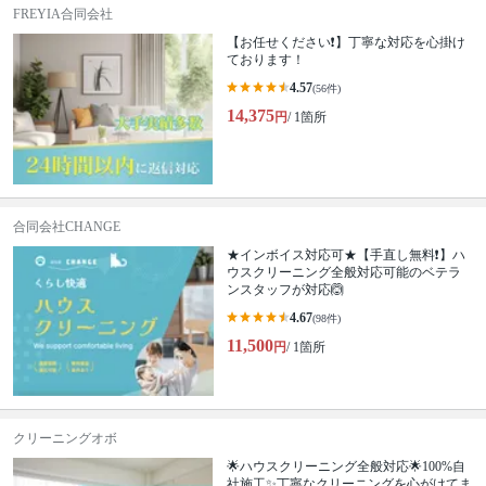
FREYIA合同会社
【お任せください❗️】丁寧な対応を心掛け
ております！
4.57
(56件)
14,375
円
/ 1箇所
合同会社CHANGE
★インボイス対応可★【手直し無料❗️】ハ
ウスクリーニング全般対応可能のベテラ
ンスタッフが対応🙆
4.67
(98件)
11,500
円
/ 1箇所
クリーニングオボ
🌟ハウスクリーニング全般対応🌟100%自
社施工✨丁寧なクリーニングを心がけてま