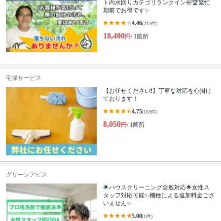
ト内水回りカテゴリランクイン🛀🏆繁忙
期前でお得です✨
4.46
(212件)
18,400
円
/ 1箇所
宅掃サービス
【お任せください❗️】丁寧な対応を心掛け
ております！
4.75
(163件)
8,050
円
/ 1箇所
グリーンアピス
🌟ハウスクリーニング全般対応🌟女性ス
タッフ対応可能✨機種による追加料金ござ
いません✨
5.00
(1件)