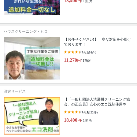
18,400
円
/ 1箇所
ハウスクリーニング・ヒロ
【お任せください❗️】丁寧な対応を心掛け
ております！
4.61
(54件)
11,270
円
/ 1箇所
丑寅サービス
【「一般社団法人洗濯機クリーニング協
会」の正会員】安心のエコ洗剤使用🌱
4.63
(122件)
18,400
円
/ 1箇所