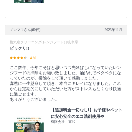
ノンママさん(60代)
2023年11月
換気扇クリーニング(レンジフード) | 岐阜県
ビックリ!!
4.80
ここ数年、今年こそはと思いつつ先延ばしになっていたレン
ジフードの掃除をお願い致しました。油汚れでベタベタにな
っていたのが、掃除をして頂いて感動しました。
寡黙に一生懸命して頂き、本当にキレイになりました。これ
からは定期的にしていただいた方がストレスもなくなり快適
に過ごせます。
ありがとうございました。
【追加料金一切なし❗️】お子様やペット
に安心安全のエコ洗剤使用🌱
有限会社 東和