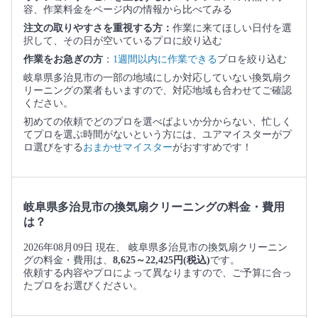
容、作業料金をページ内の情報から比べてみる
注文の取りやすさを重視する方：
作業に来てほしい日付を選
択して、その日が空いているプロに絞り込む
作業をお急ぎの方
：
1週間以内に作業できる
プロを絞り込む
岐阜県多治見市の一部の地域にしか対応していない換気扇ク
リーニングの業者もいますので、対応地域も合わせてご確認
ください。
初めての依頼でどのプロを選べばよいか分からない、忙しく
てプロを選ぶ時間がないという方には、ユアマイスターがプ
ロ選びをする
おまかせマイスター
がおすすめです！
岐阜県多治見市の換気扇クリーニングの料金・費用
は？
2026年08月09日 現在、 岐阜県多治見市の換気扇クリーニン
グの料金・費用は、
8,625～22,425円(税込)
です。
依頼する内容やプロによって異なりますので、ご予算に合っ
たプロをお選びください。