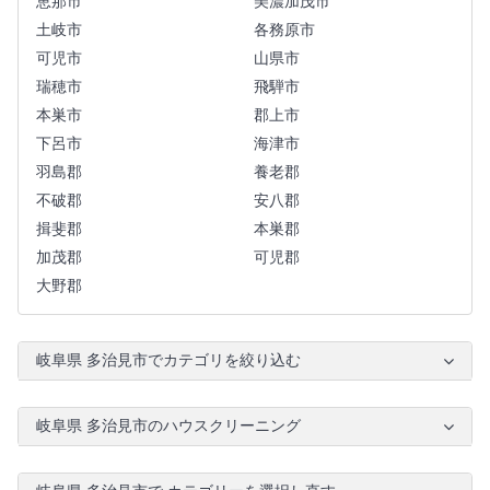
恵那市
美濃加茂市
土岐市
各務原市
可児市
山県市
瑞穂市
飛騨市
本巣市
郡上市
下呂市
海津市
羽島郡
養老郡
不破郡
安八郡
揖斐郡
本巣郡
加茂郡
可児郡
大野郡
岐阜県 多治見市でカテゴリを絞り込む
岐阜県 多治見市のハウスクリーニング