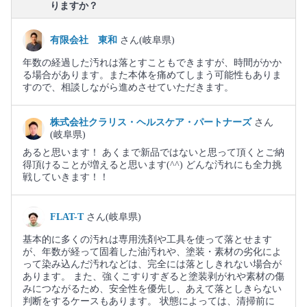
りますか？
有限会社 東和
さん(岐阜県)
年数の経過した汚れは落とすこともできますが、時間がかか
る場合があります。また本体を痛めてしまう可能性もありま
すので、相談しながら進めさせていただきます。
株式会社クラリス・ヘルスケア・パートナーズ
さん
(岐阜県)
あると思います！ あくまで新品ではないと思って頂くとご納
得頂けることが増えると思います(⁠^⁠^⁠) どんな汚れにも全力挑
戦していきます！！
FLAT-T
さん(岐阜県)
基本的に多くの汚れは専用洗剤や工具を使って落とせます
が、年数が経って固着した油汚れや、塗装・素材の劣化によ
って染み込んだ汚れなどは、完全には落としきれない場合が
あります。 また、強くこすりすぎると塗装剥がれや素材の傷
みにつながるため、安全性を優先し、あえて落としきらない
判断をするケースもあります。 状態によっては、清掃前に