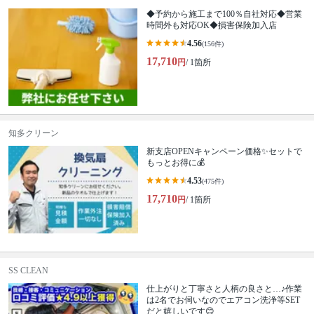
◆予約から施工まで100％自社対応◆営業
時間外も対応OK◆損害保険加入店
4.56
(156件)
17,710
円
/ 1箇所
知多クリーン
新支店OPENキャンペーン価格✨セットで
もっとお得に💰
4.53
(475件)
17,710
円
/ 1箇所
SS CLEAN
仕上がりと丁寧さと人柄の良さと…♪作業
は2名でお伺いなのでエアコン洗浄等SET
だと嬉しいです😊