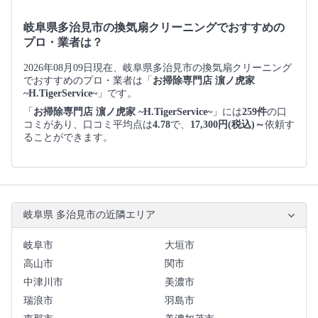
岐阜県多治見市の換気扇クリーニングでおすすめの
プロ・業者は？
2026年08月09日現在、岐阜県多治見市の換気扇クリーニング
でおすすめのプロ・業者は「
お掃除専門店 濵ノ虎家
~H.TigerService~
」です。
「
お掃除専門店 濵ノ虎家 ~H.TigerService~
」には
259件
の口
コミがあり、口コミ平均点は
4.78
で、
17,300円(税込)～
依頼す
ることができます。
岐阜県 多治見市の近隣エリア
岐阜市
大垣市
高山市
関市
中津川市
美濃市
瑞浪市
羽島市