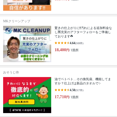
MKクリーンアップ
驚きの仕上がりに❗️汚れによる追加料金な
し🈚️充実のアフターフォローをご準備し
ております☘️
4.64
(169件)
18,400
円
/ 1箇所
おそうじ侍
油でベトベト…その換気扇、機能してま
すか？仕上げは新品のタオルで✨
4.50
(317件)
17,710
円
/ 1箇所