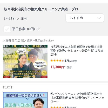
岐阜県多治見市の換気扇クリーニング業者・プロ
1～16
16
件 ／
件
平日作業500円OFF
お掃除専門店 濵ノ虎家 ~H.TigerService~
接客歴10年以上👍医療関連で使用する除
菌剤で洗浄いたします✨2025年4月より出
店!🌟
4.78
(259件)
17,300
円
/ 1箇所
FLAT-T
🌟ハウスクリーニング全般対応🌟完全自
社施工❗️追加料金無し❗️安心のアフターフォ
ロー✨
4.74
(56件)