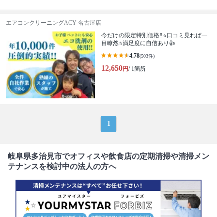
エアコンクリーニングACY 名古屋店
今だけの限定特別価格‼️⭐口コミ見れば一
目瞭然⭐満足度に自信あり👍
4.78
(503件)
12,650
円
/ 1箇所
1
岐阜県多治見市でオフィスや飲食店の定期清掃や清掃メン
テナンスを検討中の法人の方へ