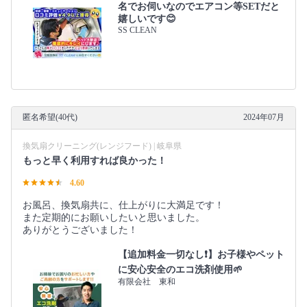
名でお伺いなのでエアコン等SETだと
嬉しいです😊
SS CLEAN
匿名希望(40代)
2024年07月
換気扇クリーニング(レンジフード) | 岐阜県
もっと早く利用すれば良かった！
4.60
お風呂、換気扇共に、仕上がりに大満足です！
また定期的にお願いしたいと思いました。
ありがとうございました！
【追加料金一切なし❗️】お子様やペット
に安心安全のエコ洗剤使用🌱
有限会社 東和