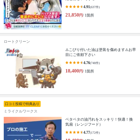
4.91
(637件)
21,850
円
/ 1箇所
ロートクリーン
⚠️こびり付いた油は塗装を傷めます⚠️お早
目にご依頼下さい
4.76
(748件)
18,400
円
/ 1箇所
口コミ投稿で特典あり
ミライクルワークス
ベタベタの油汚れをスッキリ！快適！換
気扇（レンジフード）
4.77
(172件)