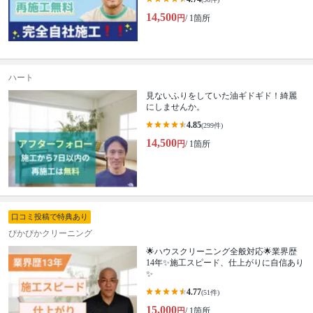
14,500
円
/ 1箇所
ハート
見ないふりをしていた油ギドギド！綺麗
にしませんか。
4.85
(299件)
14,500
円
/ 1箇所
口コミ投稿で特典あり
ぴかぴかクリーニング
🌟ハウスクリーニング全般対応🌟業界歴
14年✨施工スピード、仕上がりに自信あり
✨
4.77
(51件)
15,000
円
/ 1箇所