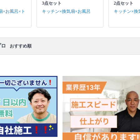
口コミ
もご参照ください。
3点セット
2点セット
※本ページでは一部プロモーションを含む場合があ
扇×お風呂×ト
キッチン×換気扇×お風呂
キッチン×換
ります。
プロ
おすすめ順