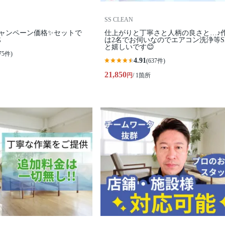
SS CLEAN
キャンペーン価格✨セットで
仕上がりと丁寧さと人柄の良さと…♪

は2名でお伺いなのでエアコン洗浄等S
と嬉しいです😊
75件)
4.91
(637件)
21,850
円
/ 1箇所