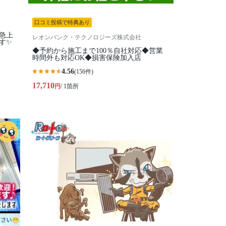
口コミ投稿で特典あり
気急上
レオンバンク・テクノロジーズ株式会社
す✨
◆予約から施工まで100％自社対応◆営業
時間外も対応OK◆損害保険加入店
4.56
(156件)
17,710
円
/ 1箇所