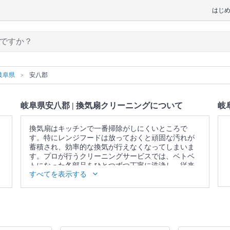
はじ
岐阜県
安八郡
岐阜県安八郡 | 換気扇クリーニングについて
岐
換気扇はキッチンで一番掃除がしにくいところで
す。特にレンジフードは放っておくと頑固な汚れが
蓄積され、効率的な換気が行えなくなってしまいま
す。プロが行うクリーニングサービスでは、ベトベ
トになった各部品をひとつずつ丁寧に洗浄し、従来
すべてを表示する
の換気力を取り戻します。
▼表示価格に含まれる換気扇クリーニングの作業範
囲
カバー / 本体内部 / ファン / プロペラ / フィルター /
レンジフード / 作業場所の簡易清掃