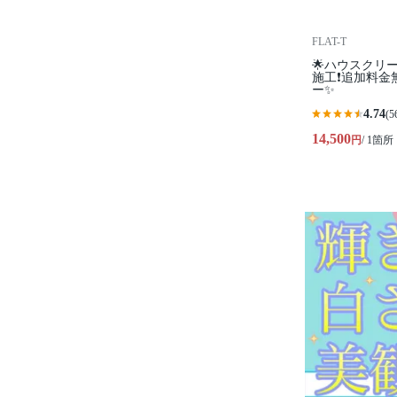
FLAT-T
🌟ハウスクリ
施工❗️追加料金
ー✨
4.74
(5
14,500
円
/ 1箇所