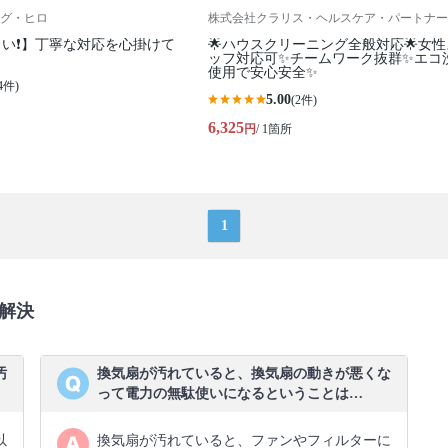
グ・ヒロ
株式会社クラリス・ヘルスケア・パートナー
い❗️】丁寧な対応を心掛けて
🌟ハウスクリーニング全般対応🌟女
ッフ対応可✨チームワーク抜群✨エコ
使用で安心安全✨
4件)
5.00
(2件)
6,325
円
/ 1箇所
1
解決
汚
換気扇が汚れていると、換気扇の動きが悪くな
って電力の無駄使いになるということは…
以
換気扇が汚れていると、ファンやフィルターに