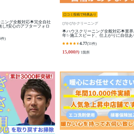
口コミ投稿で特典あり
ーニング全般対応🌟完全自社
ぴかぴかクリーニング
無し❗️安心のアフターフォロ
🌟ハウスクリーニング全般対応🌟業界
年✨施工スピード、仕上がりに自信あ
6件)
4.77
(51件)
15,000
円
/ 1箇所