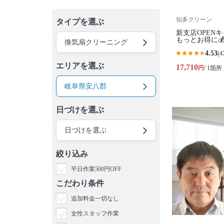
知多クリーン
タイプを選ぶ
新支店OPEN
もっとお得に
換気扇クリーニング
4.53
(4
エリアを選ぶ
17,710
円
/ 1箇所
岐阜県安八郡
日づけを選ぶ
日づけを選ぶ
絞り込み
平日作業500円OFF
こだわり条件
追加料金一切なし
女性スタッフ作業