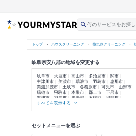
search
トップ
ハウスクリーニング
換気扇クリーニング
岐阜県安八郡の地域を変更する
岐阜市
大垣市
高山市
多治見市
関市
中津川市
美濃市
瑞浪市
羽島市
恵那市
美濃加茂市
土岐市
各務原市
可児市
山県市
瑞穂市
飛騨市
本巣市
郡上市
下呂市
海津市
羽島郡
養老郡
不破郡
揖斐郡
すべてを表示する
本巣郡
加茂郡
可児郡
大野郡
セットメニューを選ぶ