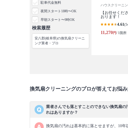
駐車代金無料
ハウスクリーニン
夜間スタート18時〜OK
【お任せくださ
おります！
早朝スタート〜9時OK
4.61
(5
検索履歴
11,270
円
/ 1箇所
安八郡(岐阜県)の換気扇クリーニ
ング業者・プロ
換気扇クリーニングのプロが答えてお悩み
業者さんでも落とすことのできない換気扇の
れはありますか？
換気扇の汚れは基本的に落とせますが、10年