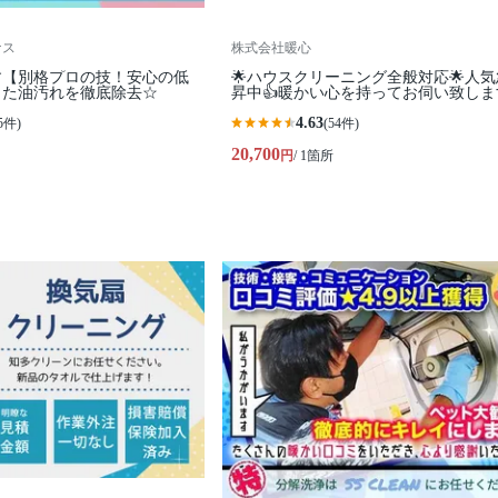
ナス
株式会社暖心
す【別格プロの技！安心の低
🌟ハウスクリーニング全般対応🌟人
した油汚れを徹底除去☆
昇中👍暖かい心を持ってお伺い致しま
4.63
5件)
(54件)
20,700
円
/ 1箇所