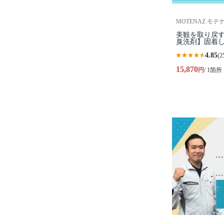
MOTENAZ モテ
美観を取り戻
臭洗剤】固着
4.85
(2
15,870
円
/ 1箇所