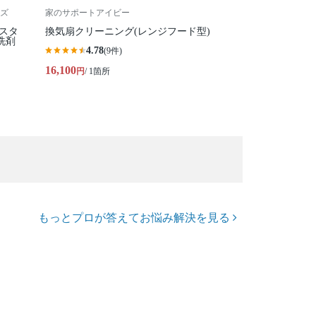
ズ
家のサポートアイビー
性スタ
換気扇クリーニング(レンジフード型)
洗剤
4.78
(9件)
16,100
円
/ 1箇所
もっとプロが答えてお悩み解決を見る