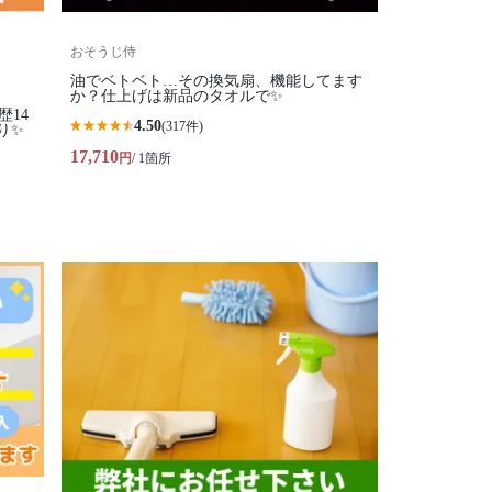
おそうじ侍
油でベトベト…その換気扇、機能してます
か？仕上げは新品のタオルで✨
歴14
4.50
(317件)
り✨
17,710
円
/ 1箇所