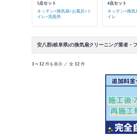
5点セット
4点セット
キッチン×換気扇×お風呂×ト
キッチン×換気
イレ×洗面所
イレ
安八郡(岐阜県)の換気扇クリーニング業者・
1～12
12
件を表示 ／ 全
件