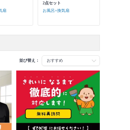
2点セット
気扇
お風呂×換気扇
並び替え：