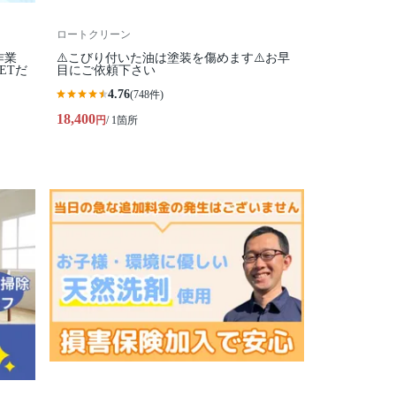
ロートクリーン
作業
⚠️こびり付いた油は塗装を傷めます⚠️お早
ETだ
目にご依頼下さい
4.76
(748件)
18,400
円
/ 1箇所