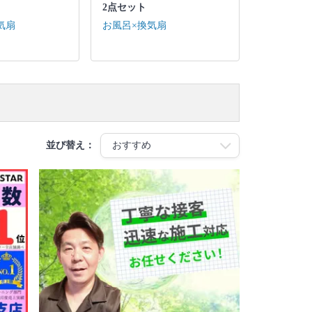
2点セット
気扇
お風呂×換気扇
並び替え：