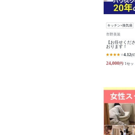
キッチン×換気扇
市野美装
【お任せくださ
おります！
4.12
(6
24,000
円
/ 1セッ