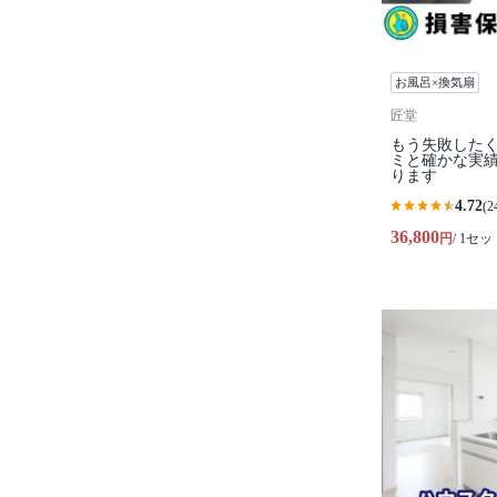
お風呂×換気扇
匠堂
もう失敗した
ミと確かな実
ります
4.72
(2
36,800
円
/ 1セッ