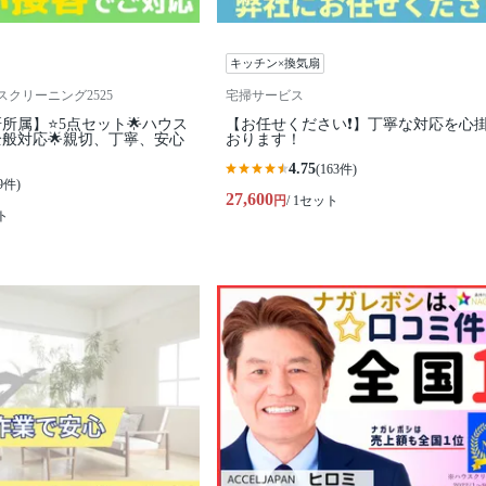
キッチン×換気扇
ウスクリーニング2525
宅掃サービス
所属】⭐️5点セット🌟ハウス
【お任せください❗️】丁寧な対応を心
般対応🌟親切、丁寧、安心
おります！
4.75
(163件)
9件)
27,600
円
/ 1セット
ト