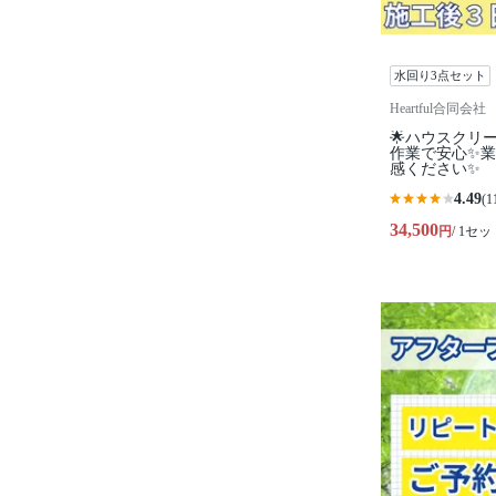
水回り3点セット
Heartful合同会社
🌟ハウスクリ
作業で安心✨
感ください✨
4.49
(1
34,500
円
/ 1セッ