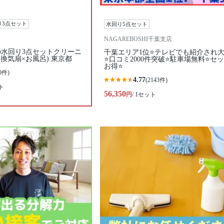
り3点セット
水回り5点セット
NAGAREBOSHI千葉支店
水回り3点セットクリーニ
千葉エリア1位⭐テレビでも紹介され
換気扇×お風呂) 東京都
⭐️口コミ2000件突破⭐️駐車場無料⭐セ
お得⭐
0件)
4.77
(2143件)
ト
56,350
円
/ 1セット