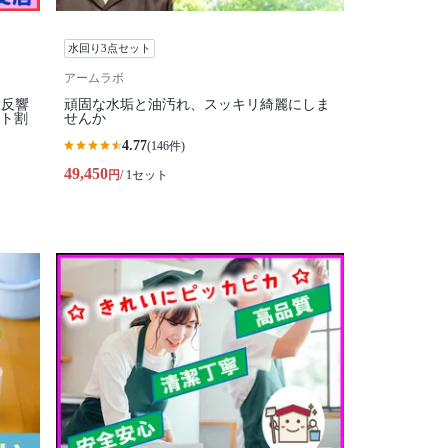
水回り3点セット
アームラボ
大反響
頑固な水垢と油汚れ、スッキリ綺麗にしま
ット割
せんか
4.77
(146件)
49,450
円
/ 1セット