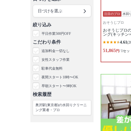
日づけを選ぶ
注目のプロ
水回
おそうじプロ
絞り込み
おそうじプロの
平日作業500円OFF
ング(キッチン×
こだわり条件
4.61
(2
51,865
追加料金一切なし
円
/ 1セッ
女性スタッフ作業
駐車代金無料
夜間スタート18時〜OK
早朝スタート〜9時OK
検索履歴
奥沢駅(東京都)の水回りクリーニ
ング業者・プロ