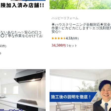
ハッピーリフォーム
🌟ハウスクリーニング全般対応🌟完
作業✨️ピカピカにします✨️エコ洗剤使
安心✨
くないあなたへ✨安心の口コ
績⭕丁寧な作業を心がけてお
4.53
(8件)
34,500
円
/ 1セット
43件)
ト