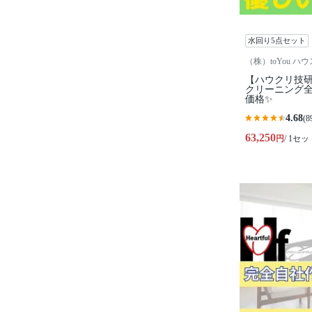
水回り5点セット
（株）toYou ハ
【ハウクリ技研
クリーニング全
価格✨
4.68
(8
63,250
円
/ 1セッ