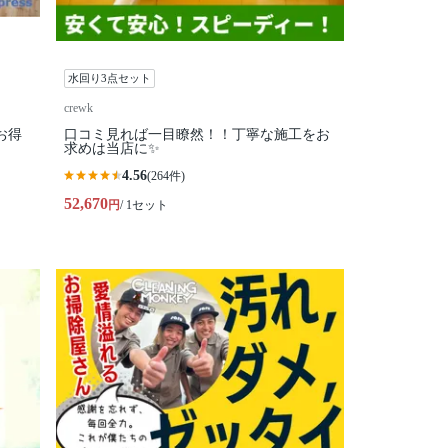
水回り3点セット
crewk
お得
口コミ見れば一目瞭然！！丁寧な施工をお
求めは当店に✨
4.56
(264件)
52,670
円
/ 1セット