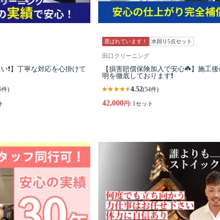
選ばれています！
水回り5点セット
田口クリーニング
い❗️】丁寧な対応を心掛けて
【損害賠償保険加入で安心☘️】施工後
明を徹底しております❗️
4.52
5件)
(54件)
42,000
ト
円
/ 1セット