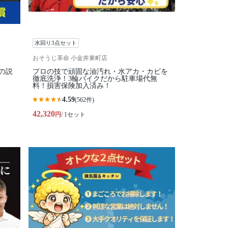
水回り3点セット
おそうじ革命 小金井東町店
の説
プロの技で頑固な油汚れ・水アカ・カビを
徹底洗浄！3輪バイクだから駐車場代無
料！損害保険加入済み！
4.59
(562件)
42,320
円
/ 1セット