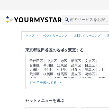
search
トップ
ハウスクリーニング
水回りクリーニング
東京都世田谷区の地域を変更する
千代田区
中央区
港区
新宿区
文京区
台東区
墨田区
江東区
品川区
目黒区
大田区
渋谷区
中野区
杉並区
豊島区
北区
荒川区
板橋区
練馬区
足立区
葛飾区
江戸川区
八王子市
立川市
武蔵野市
三鷹市
すべてを表示する
青梅市
府中市
昭島市
調布市
町田市
小金井市
小平市
日野市
東村山市
国分寺市
国立市
福生市
狛江市
東大和市
清瀬市
東久留米市
武蔵村山市
多摩市
稲城市
セットメニューを選ぶ
羽村市
あきる野市
西東京市
西多摩郡
大島町
利島村
新島村
神津島村
三宅島