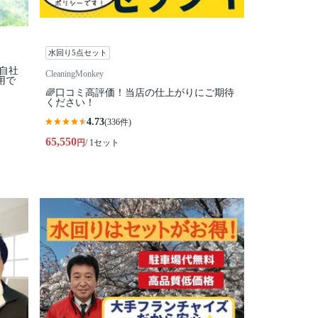
水回り5点セット
全自社
CleaningMonkey
用で
🌈口コミ高評価！当店の仕上がりにご期待
ください！
4.73
(336件)
65,550
円
/ 1セット