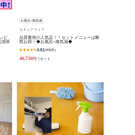
お風呂×換気扇
セキュアライフ
レビ
品質重視の人気店！！セットメニューは断
底清掃
然お得！◆お風呂×換気扇◆
4.82
(908件)
40,756
円
/ 1セット