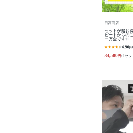
日高商店
セットが超お得
ピートからの
ー万全です✨
4.90
(6
34,500
円
/ 1セッ