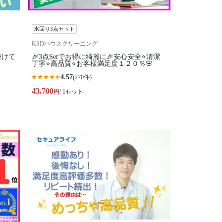
水回り3点セット
KSDハウスクリーニング
掛けて
🎉3点Setでお得に綺麗に🎉安心安全⭐清潔
丁寧⭐高品質⭐お客様満足度１２０％🌸
4.57
(270件)
43,700
円
/ 1セット