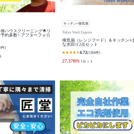
キッチン×換気扇
🉐ハウスクリーニング🌟リ
Tokyo Wash Express
ご予約多数✨アフターフォロ
換気扇（レンジフード）＆キッチン⭐️
な水回り2点セット
6件)
4.72
(1384件)
ト
27,370
円
/ 1セット