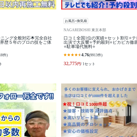
お風呂×換気扇
NAGAREBOSHI 東京本部
ーニング全般対応🌟完全自社
口コミ全国1位の実績⭐セット割引⭐テ
業界歴５年のプロの技をご体
出演で大反響⭐予約殺到⭐ピカピカ徹
⭐駐車場代無料⭐
4.76
18件)
(9913件)
32,775
ト
円
/ 1セット