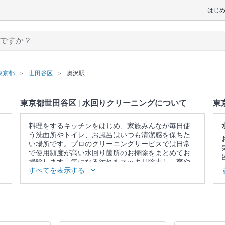
はじ
東京都
世田谷区
奥沢駅
東京都世田谷区 | 水回りクリーニングについて
東
料理をするキッチンをはじめ、家族みんなが毎日使
う洗面所やトイレ、お風呂はいつも清潔感を保ちた
い場所です。プロのクリーニングサービスでは日常
で使用頻度が高い水回り箇所のお掃除をまとめてお
掃除します。気になる汚れをスッキリ除去し、爽や
すべてを表示する
かな空間を取り戻しませんか。
▼表示価格に含まれる水回りクリーニングの作業範
囲
5点セット：キッチン / 換気扇 / お風呂 / トイレ / 洗
面所 4点セット：キッチン / 換気扇 / お風呂 / トイレ
3点セット：キッチン / 換気扇 / お風呂 2点セット：