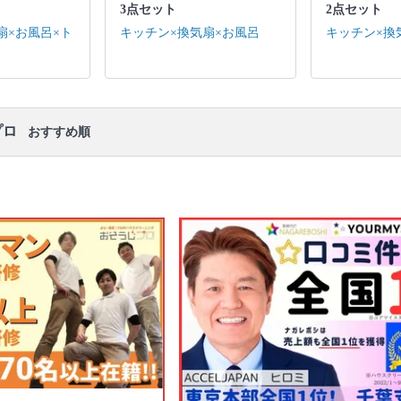
3点セット
2点セット
キッチン / 換気扇 ※それぞれの「共通の作業範囲」
になります。
扇×お風呂×ト
キッチン×換気扇×お風呂
キッチン×換
口コミ
もご参照ください。
※本ページでは一部プロモーションを含む場合があ
ります。
プロ
おすすめ順