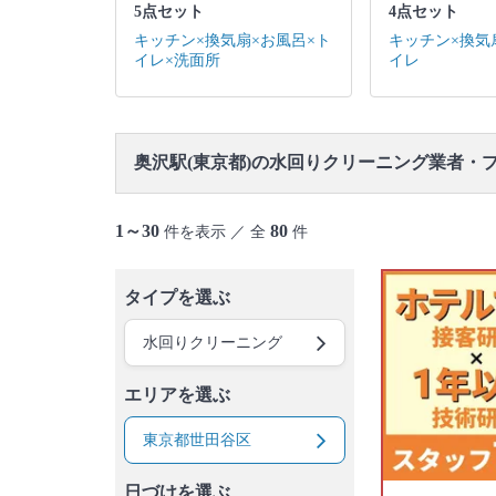
御蔵島村
八丈島
青ヶ島村
小笠原村
5点セット
4点セット
キッチン×換気扇×お風呂×ト
キッチン×換気
イレ×洗面所
イレ
奥沢駅(東京都)の水回りクリーニング業者・
1～30
80
件を表示 ／ 全
件
タイプを選ぶ
水回りクリーニング
エリアを選ぶ
東京都世田谷区
日づけを選ぶ