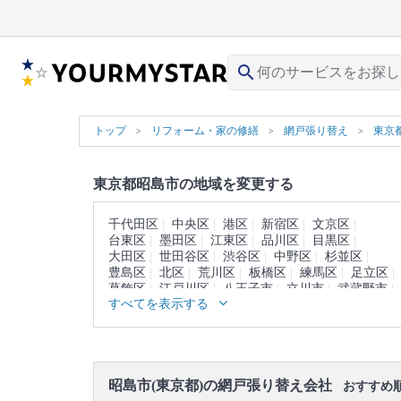
search
トップ
リフォーム・家の修繕
網戸張り替え
東京
東京都昭島市の地域を変更する
千代田区
中央区
港区
新宿区
文京区
台東区
墨田区
江東区
品川区
目黒区
大田区
世田谷区
渋谷区
中野区
杉並区
豊島区
北区
荒川区
板橋区
練馬区
足立区
葛飾区
江戸川区
八王子市
立川市
武蔵野市
すべてを表示する
三鷹市
青梅市
府中市
調布市
町田市
小金井市
小平市
日野市
東村山市
国分寺市
国立市
福生市
狛江市
東大和市
清瀬市
東久留米市
武蔵村山市
多摩市
稲城市
羽村市
あきる野市
西東京市
西多摩郡
昭島市(東京都)の網戸張り替え会社
大島町
利島村
新島村
神津島村
三宅島
おすすめ