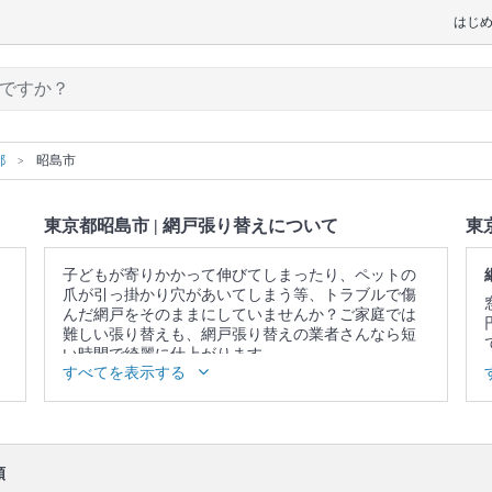
はじ
都
昭島市
東京都昭島市 | 網戸張り替えについて
東
子どもが寄りかかって伸びてしまったり、ペットの
爪が引っ掛かり穴があいてしまう等、トラブルで傷
んだ網戸をそのままにしていませんか？ご家庭では
難しい張り替えも、網戸張り替えの業者さんなら短
い時間で綺麗に仕上がります。
すべてを表示する
▼表示価格に含まれる網戸張り替えの作業範囲
作業について説明 / 古い網はがし / 新しい網張り / 作
業場所の簡易清掃・ごみ回収
口コミ
もご参照ください。
順
※本ページでは一部プロモーションを含む場合があ