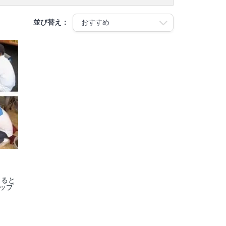
並び替え：
きると
ップ