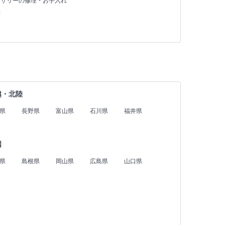
セサリーの修理・お手入れ
存
越・北陸
県
長野県
富山県
石川県
福井県
国
県
島根県
岡山県
広島県
山口県