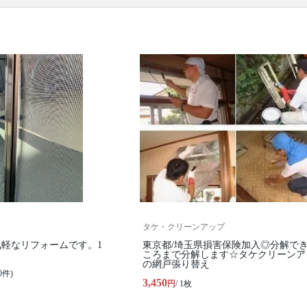
ります。
タケ・クリーンアップ
軽なリフォームです。1
東京都/埼玉県損害保険加入◎分解で
ころまで分解します☆タケクリーンア
の網戸張り替え
0件)
3,450
円
/ 1枚