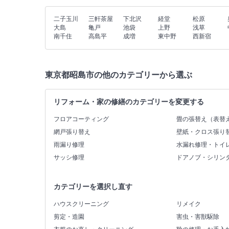
二子玉川
三軒茶屋
下北沢
経堂
松原
大島
亀戸
池袋
上野
浅草
南千住
高島平
成増
東中野
西新宿
東京都昭島市の他のカテゴリーから選ぶ
リフォーム・家の修繕のカテゴリーを変更する
フロアコーティング
畳の張替え（表替
網戸張り替え
壁紙・クロス張り
雨漏り修理
水漏れ修理・トイ
サッシ修理
ドアノブ・シリン
カテゴリーを選択し直す
ハウスクリーニング
リメイク
剪定・造園
害虫・害獣駆除