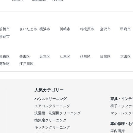
前橋市
さいたま市
横浜市
川崎市
相模原市
金沢市
甲府市
那覇市
台東区
墨田区
足立区
江東区
品川区
目黒区
大田区
葛飾区
江戸川区
人気カテゴリー
ハウスクリーニング
家具・インテ
エアコンクリーニング
椅子・ソファ
洗濯槽・洗濯機クリーニング
マットレスク
換気扇クリーニング
車の修理・お
キッチンクリーニング
車内清掃