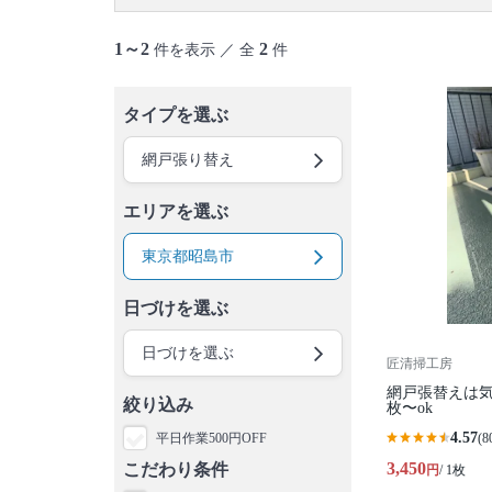
御蔵島村
八丈島
青ヶ島村
小笠原村
1～2
2
件を表示 ／ 全
件
タイプを選ぶ
網戸張り替え
エリアを選ぶ
東京都昭島市
日づけを選ぶ
日づけを選ぶ
匠清掃工房
網戸張替えは気
絞り込み
枚〜ok
4.57
平日作業500円OFF
(8
3,450
こだわり条件
円
/ 1枚