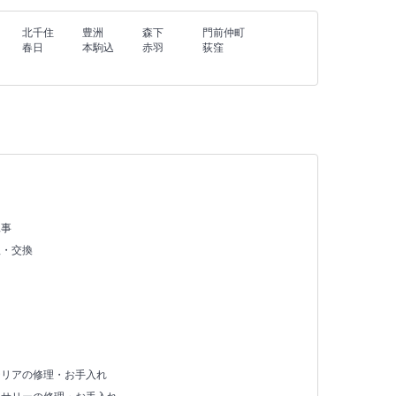
北千住
豊洲
森下
門前仲町
春日
本駒込
赤羽
荻窪
え
工事
理・交換
テリアの修理・お手入れ