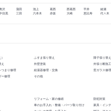
奥沢
蒲田
池上
葛西
西葛西
平井
綾瀬
中目黒
三田
六本木
赤坂
大崎
恵比寿
代々木
え）
ふすま張り替え
障子張り替
替え
外壁塗装
外張り断熱
レつまり修理
給湯器修理・交換
窓ガラス修
ダー修理
その他
リフォーム・家の修繕
防犯対策
車のお手入れ・整備・パーツ取り付け
家具・イン