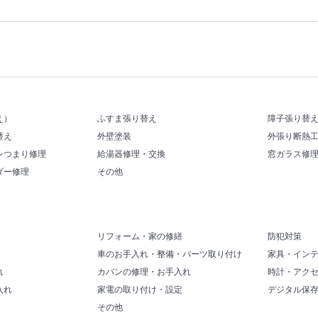
え）
ふすま張り替え
障子張り替
替え
外壁塗装
外張り断熱
レつまり修理
給湯器修理・交換
窓ガラス修
ダー修理
その他
リフォーム・家の修繕
防犯対策
車のお手入れ・整備・パーツ取り付け
家具・イン
れ
カバンの修理・お手入れ
時計・アク
入れ
家電の取り付け・設定
デジタル保
その他