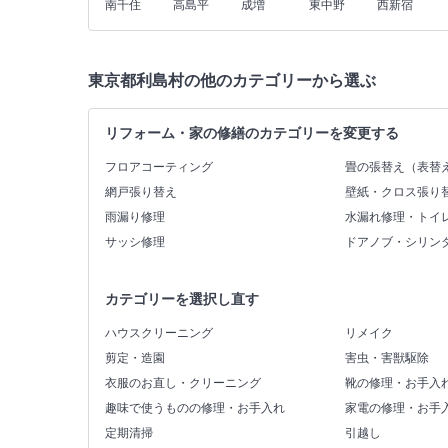
南千住
高島平
成増
東中野
西新宿
東京都利島村の他のカテゴリーから選ぶ
リフォーム・家の修繕のカテゴリーを変更する
フロアコーティング
畳の張替え（表替
網戸張り替え
壁紙・クロス張り
雨漏り修理
水漏れ修理・トイ
サッシ修理
ドアノブ・シリン
カテゴリーを選択し直す
ハウスクリーニング
リメイク
剪定・造園
害虫・害獣駆除
衣服のお直し・クリーニング
靴の修理・お手入
趣味で使うものの修理・お手入れ
家電の修理・お手
定期清掃
引越し