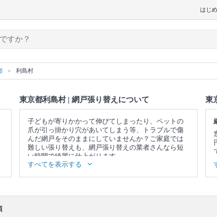
はじ
都
利島村
東京都利島村 | 網戸張り替えについて
東
子どもが寄りかかって伸びてしまったり、ペットの
爪が引っ掛かり穴があいてしまう等、トラブルで傷
んだ網戸をそのままにしていませんか？ご家庭では
難しい張り替えも、網戸張り替えの業者さんなら短
い時間で綺麗に仕上がります。
すべてを表示する
▼表示価格に含まれる網戸張り替えの作業範囲
作業について説明 / 古い網はがし / 新しい網張り / 作
業場所の簡易清掃・ごみ回収
口コミ
もご参照ください。
順
※本ページでは一部プロモーションを含む場合があ