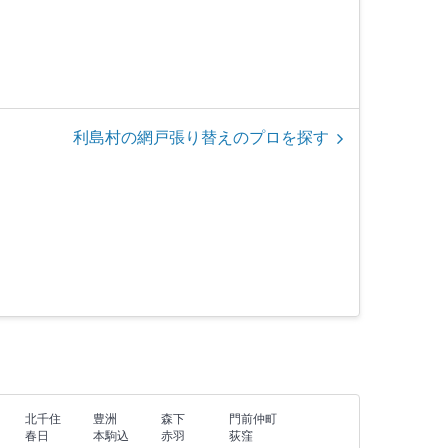
利島村の網戸張り替えのプロを探す
北千住
豊洲
森下
門前仲町
春日
本駒込
赤羽
荻窪