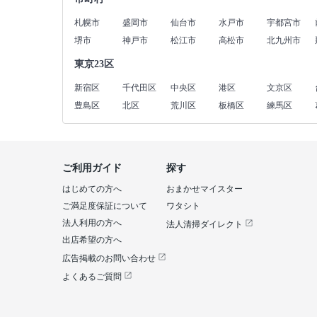
札幌市
盛岡市
仙台市
水戸市
宇都宮市
堺市
神戸市
松江市
高松市
北九州市
東京23区
新宿区
千代田区
中央区
港区
文京区
豊島区
北区
荒川区
板橋区
練馬区
ご利用ガイド
探す
はじめての方へ
おまかせマイスター
ご満足度保証について
ワタシト
法人利用の方へ
法人清掃ダイレクト
出店希望の方へ
広告掲載のお問い合わせ
よくあるご質問