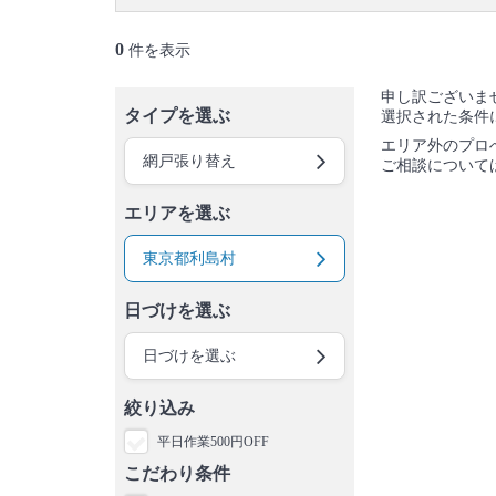
御蔵島村
八丈島
青ヶ島村
小笠原村
0
件を表示
申し訳ございま
タイプを選ぶ
選択された条件
エリア外のプロ
網戸張り替え
ご相談について
エリアを選ぶ
東京都利島村
日づけを選ぶ
日づけを選ぶ
絞り込み
平日作業500円OFF
こだわり条件