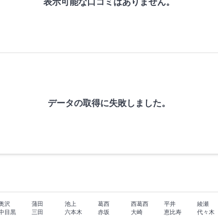
表示可能な口コミはありません。
データの取得に失敗しました。
奥沢
蒲田
池上
葛西
西葛西
平井
綾瀬
中目黒
三田
六本木
赤坂
大崎
恵比寿
代々木