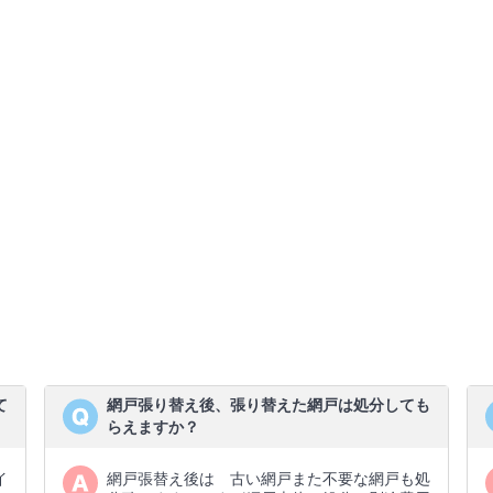
て
網戸張り替え後、張り替えた網戸は処分しても
らえますか？
イ
網戸張替え後は 古い網戸また不要な網戸も処