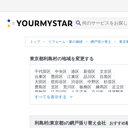
search
トップ
リフォーム・家の修繕
網戸張り替え
東京
東京都利島村の地域を変更する
千代田区
中央区
港区
新宿区
文京区
台東区
墨田区
江東区
品川区
目黒区
大田区
世田谷区
渋谷区
中野区
杉並区
豊島区
北区
荒川区
板橋区
練馬区
足立区
葛飾区
江戸川区
八王子市
立川市
武蔵野市
すべてを表示する
三鷹市
青梅市
府中市
昭島市
調布市
町田市
小金井市
小平市
日野市
東村山市
国分寺市
国立市
福生市
狛江市
東大和市
清瀬市
東久留米市
武蔵村山市
多摩市
稲城市
羽村市
あきる野市
西東京市
利島村(東京都)の網戸張り替え会社
西多摩郡
大島町
新島村
神津島村
三宅島
おすすめ