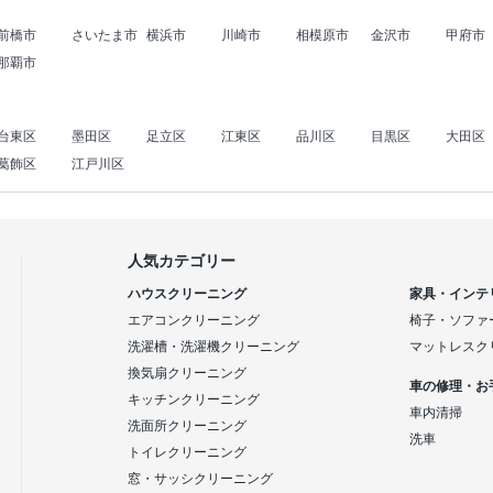
前橋市
さいたま市
横浜市
川崎市
相模原市
金沢市
甲府市
那覇市
台東区
墨田区
足立区
江東区
品川区
目黒区
大田区
葛飾区
江戸川区
人気カテゴリー
ハウスクリーニング
家具・インテ
エアコンクリーニング
椅子・ソファ
洗濯槽・洗濯機クリーニング
マットレスク
換気扇クリーニング
車の修理・お
キッチンクリーニング
車内清掃
洗面所クリーニング
洗車
トイレクリーニング
窓・サッシクリーニング