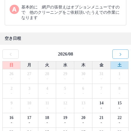
基本的に 網戸の張替えはオプションメニューですの
で 他のクリーニングをご依頼頂いたうえでの作業に
なります
空き日程
2026/08
日
月
火
水
木
金
土
26
27
28
29
30
31
1
-
-
-
-
-
-
-
2
3
4
5
6
7
8
-
-
-
-
-
-
-
9
10
11
12
13
14
15
-
-
-
-
-
-
-
16
17
18
19
20
21
22
-
-
-
-
-
-
-