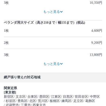
3枚
10,350円
13,800円
17,250円
もっと見る
ベランダ用大サイズ（高さ210まで / 幅135まで）(税込)
1枚
4,600円
2枚
9,200円
3枚
13,800円
18,400円
23,000円
もっと見る
網戸張り替えの対応地域
関東近県
[東京都]
新宿区
/ 文京区
/ 台東区
/ 墨田区
/ 江東区
/ 目黒区
/ 世田谷区
/ 中野区
/ 杉並区
/ 豊島区
/ 北区
/ 荒川区
/ 板橋区
/ 練馬区
/ 足立区
/ 葛飾区
/ 武蔵野市
/ 三鷹市
/ 西東京市