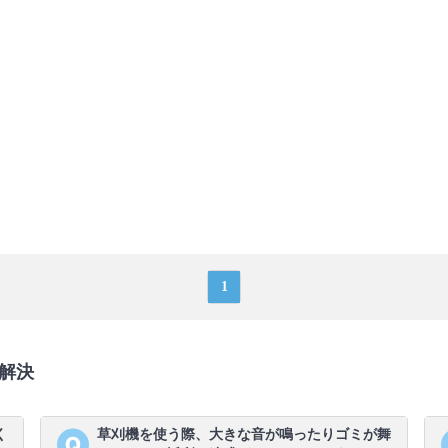
1
解決
く
草刈機を使う際、大きな音が鳴ったりゴミが舞