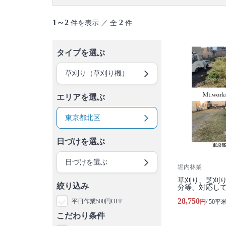
三宅島
御蔵島村
八丈島
青ヶ島村
小笠原村
1～2
2
件を表示 ／ 全
件
タイプを選ぶ
草刈り（草刈り機）
エリアを選ぶ
東京都北区
日づけを選ぶ
日づけを選ぶ
堀内林業
草刈り、芝刈
絞り込み
分等、対応し
28,750
平日作業500円OFF
円
/ 50平
こだわり条件