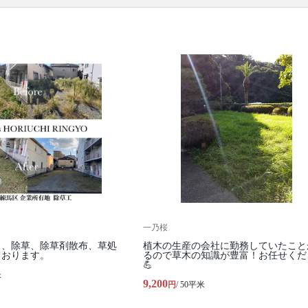
ります。
一乃桜
り、除草、除草剤散布、草処
植木の生産の会社に勤務していたこと
ております。
るので草木の知識が豊富！お任せくだ
💪
米
9,200
円
/ 50平米