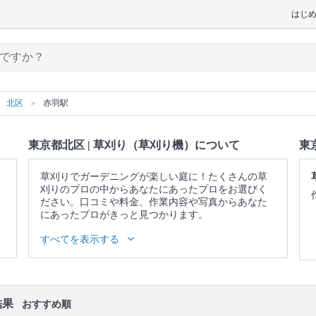
はじ
北区
赤羽駅
東京都北区 | 草刈り（草刈り機）について
東
草刈りでガーデニングが楽しい庭に！たくさんの草
刈りのプロの中からあなたにあったプロをお選びく
ださい。口コミや料金、作業内容や写真からあなた
にあったプロがきっと見つかります。
▼表示価格に含まれる草刈り（草刈り機）の作業範
すべてを表示する
囲
草刈り機で草刈り / 除草剤散布 / ゴミ回収を受ける場
合は草刈り作業で発生したすべてのゴミを回収
口コミ
もご参照ください。
結果
おすすめ順
※本ページでは一部プロモーションを含む場合があ