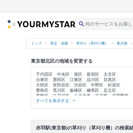
search
トップ
剪定・造園
草刈り（草刈り機）
東京都
東京都北区の地域を変更する
千代田区
中央区
港区
新宿区
文京区
台東区
墨田区
江東区
品川区
目黒区
大田区
世田谷区
渋谷区
中野区
杉並区
豊島区
荒川区
板橋区
練馬区
足立区
葛飾区
江戸川区
八王子市
立川市
武蔵野市
すべてを表示する
三鷹市
青梅市
府中市
昭島市
調布市
町田市
小金井市
小平市
日野市
東村山市
国分寺市
国立市
福生市
狛江市
東大和市
清瀬市
東久留米市
武蔵村山市
多摩市
稲城市
羽村市
あきる野市
西東京市
赤羽駅(東京都)の草刈り（草刈り機）の検索
西多摩郡
大島町
利島村
新島村
神津島村