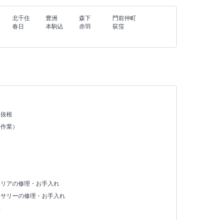
北千住
豊洲
森下
門前仲町
春日
本駒込
赤羽
荻窪
・抜根
手作業）
テリアの修理・お手入れ
セサリーの修理・お手入れ
存