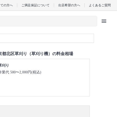
めての方へ
ご満足保証について
出店希望の方へ
よくあるご質問
menu
京都北区草刈り（草刈り機）の料金相場
草刈り
作業代 500〜2,000円(税込)