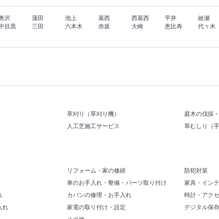
奥沢
蒲田
池上
葛西
西葛西
平井
綾瀬
中目黒
三田
六本木
赤坂
大崎
恵比寿
代々木
草刈り（草刈り機）
庭木の伐採
人工芝施工サービス
草むしり（
リフォーム・家の修繕
防犯対策
車のお手入れ・整備・パーツ取り付け
家具・イン
れ
カバンの修理・お手入れ
時計・アク
入れ
家電の取り付け・設定
デジタル保