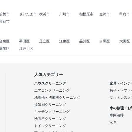
前橋市
さいたま市
横浜市
川崎市
相模原市
金沢市
甲府市
那覇市
台東区
墨田区
足立区
江東区
品川区
目黒区
大田区
葛飾区
江戸川区
人気カテゴリー
ハウスクリーニング
家具・インテ
エアコンクリーニング
椅子・ソファ
洗濯槽・洗濯機クリーニング
マットレスク
換気扇クリーニング
車の修理・お
キッチンクリーニング
車内清掃
洗面所クリーニング
洗車
トイレクリーニング