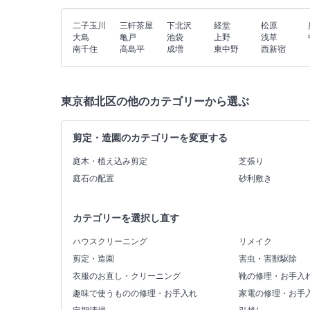
二子玉川
三軒茶屋
下北沢
経堂
松原
大島
亀戸
池袋
上野
浅草
南千住
高島平
成増
東中野
西新宿
東京都北区の他のカテゴリーから選ぶ
剪定・造園のカテゴリーを変更する
庭木・植え込み剪定
芝張り
庭石の配置
砂利敷き
カテゴリーを選択し直す
ハウスクリーニング
リメイク
剪定・造園
害虫・害獣駆除
衣服のお直し・クリーニング
靴の修理・お手入
趣味で使うものの修理・お手入れ
家電の修理・お手