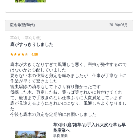
匿名希望(50代)
2019年06月
草刈り（草刈り機）
庭がすっきりしました
4.80
庭木が大きくなりすぎて風通しも悪く、害虫が発生するので
はないかと心配していました
要らない木の伐採と剪定を頼みましたが、仕事が丁寧な上に
作業が早くて驚きました
害虫駆除の消毒もして下さり有り難かったです
伐採した木、剪定した枝、葉っぱ等きれいに片付けてくれ
て、最後まで手抜きのない仕事ぶりに大変満足しています
庭が見違えるようにきれいにになり、風通しもよくなりまし
た
今後も庭木の剪定を定期的にお願いしました
草刈り/庭/雑草/お手入れ大変な草も早
良産業へ
早良産業