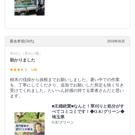
匿名希望(50代)
2018年06月
草刈り（草刈り機）
助かりました
3.80
樹木の伐採から抜根までお願いしました。暑い中での作業
を、丁寧にしてくださり、追加でお願いした剪定も快く引き
受けてくれました。たいへん好感の持てる業者さんだと思い
ます。
■主婦絶賛■なんと！草刈りと処分がす
べてコミコミです！◆O.K!グリーン◆
埼玉県
O.K!グリーン