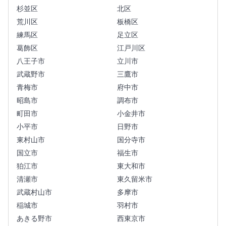
杉並区
北区
荒川区
板橋区
練馬区
足立区
葛飾区
江戸川区
八王子市
立川市
武蔵野市
三鷹市
青梅市
府中市
昭島市
調布市
町田市
小金井市
小平市
日野市
東村山市
国分寺市
国立市
福生市
狛江市
東大和市
清瀬市
東久留米市
武蔵村山市
多摩市
稲城市
羽村市
あきる野市
西東京市