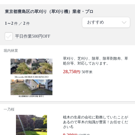
東京都豊島区の草刈り（草刈り機）業者・プロ
1～2
2
件 ／
件
平日作業500円OFF
堀内林業
草刈り、芝刈り、除草、除草剤散布、草
処分等、対応しております。
28,750
円
/ 50平米
一乃桜
植木の生産の会社に勤務していたことが
あるので草木の知識が豊富！お任せくだ
さい💪