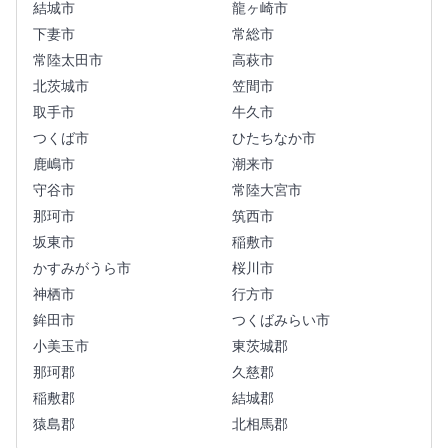
結城市
龍ヶ崎市
下妻市
常総市
常陸太田市
高萩市
北茨城市
笠間市
取手市
牛久市
つくば市
ひたちなか市
鹿嶋市
潮来市
守谷市
常陸大宮市
那珂市
筑西市
坂東市
稲敷市
かすみがうら市
桜川市
神栖市
行方市
鉾田市
つくばみらい市
小美玉市
東茨城郡
那珂郡
久慈郡
稲敷郡
結城郡
猿島郡
北相馬郡