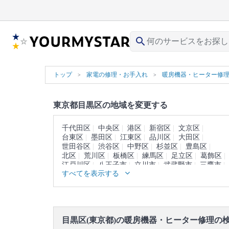
search
トップ
家電の修理・お手入れ
暖房機器・ヒーター修
東京都目黒区の地域を変更する
千代田区
中央区
港区
新宿区
文京区
台東区
墨田区
江東区
品川区
大田区
世田谷区
渋谷区
中野区
杉並区
豊島区
北区
荒川区
板橋区
練馬区
足立区
葛飾区
江戸川区
八王子市
立川市
武蔵野市
三鷹市
すべてを表示する
青梅市
府中市
昭島市
調布市
町田市
小金井市
小平市
日野市
東村山市
国分寺市
国立市
福生市
狛江市
東大和市
清瀬市
東久留米市
武蔵村山市
多摩市
稲城市
羽村市
あきる野市
西東京市
西多摩郡
目黒区(東京都)の暖房機器・ヒーター修理の
大島町
利島村
新島村
神津島村
三宅島