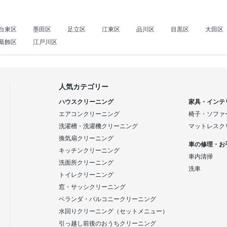
台東区
墨田区
足立区
江東区
品川区
目黒区
大田区
葛飾区
江戸川区
人気カテゴリー
ハウスクリーニング
家具・インテ
エアコンクリーニング
椅子・ソファ
洗濯槽・洗濯機クリーニング
マットレスク
換気扇クリーニング
車の修理・お
キッチンクリーニング
車内清掃
洗面所クリーニング
洗車
トイレクリーニング
窓・サッシクリーニング
ベランダ・バルコニークリーニング
水回りクリーニング（セットメニュー）
引っ越し前後のおうちクリーニング