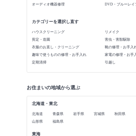
オーディオ機器修理
DVD・ブルーレイ
カテゴリーを選択し直す
ハウスクリーニング
リメイク
剪定・造園
害虫・害獣駆除
衣服のお直し・クリーニング
靴の修理・お手入
趣味で使うものの修理・お手入れ
家電の修理・お手
定期清掃
引越し
お住まいの地域から選ぶ
北海道・東北
北海道
青森県
岩手県
宮城県
秋田県
山形県
福島県
東海