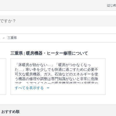
はじ
理
三重県
三重県 | 暖房機器・ヒーター修理について
「床暖房が効かない…」「暖房がつかなくなっ
た…」寒い冬を少しでも快適に過ごすために必要不
可欠な暖房機器。ガス、石油などのエネルギーを使
う機器の修理や調整は専門知識がないと非常に危険
です。ユアマイスターの暖房機器修理では床暖房や
すべてを表示する
各種ボイラー修理のプロを見つけることができま
す。
口コミ
もご参照ください。
おすすめ順