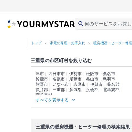
search
トップ
家電の修理・お手入れ
暖房機器・ヒーター修
三重県の市区町村を絞り込む
津市
四日市市
伊勢市
松阪市
桑名市
鈴鹿市
名張市
尾鷲市
亀山市
鳥羽市
熊野市
いなべ市
志摩市
伊賀市
桑名郡
員弁郡
三重郡
多気郡
度会郡
北牟婁郡
南牟婁郡
すべてを表示する
三重県の暖房機器・ヒーター修理の検索結果