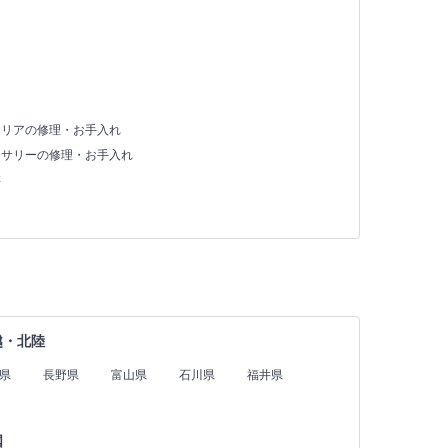
テリアの修理・お手入れ
セサリーの修理・お手入れ
存
越・北陸
県
長野県
富山県
石川県
福井県
国