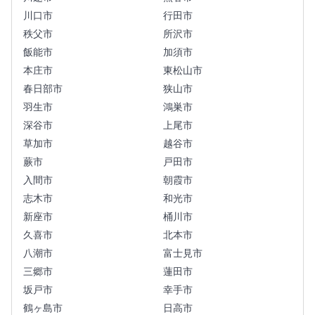
川口市
行田市
秩父市
所沢市
飯能市
加須市
本庄市
東松山市
春日部市
狭山市
羽生市
鴻巣市
深谷市
上尾市
草加市
越谷市
蕨市
戸田市
入間市
朝霞市
志木市
和光市
新座市
桶川市
久喜市
北本市
八潮市
富士見市
三郷市
蓮田市
坂戸市
幸手市
鶴ヶ島市
日高市