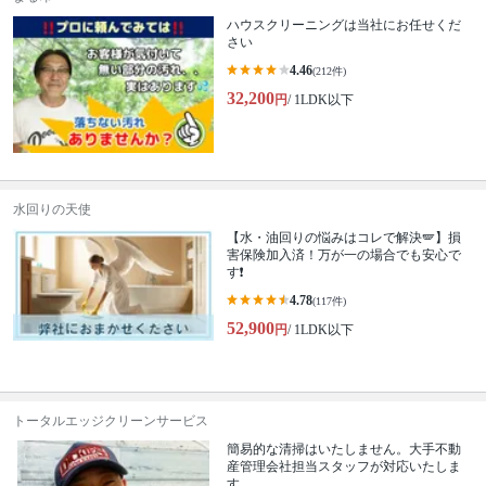
ハウスクリーニングは当社にお任せくだ
さい
4.46
(212件)
32,200
円
/ 1LDK以下
水回りの天使
【水・油回りの悩みはコレで解決🪽】損
害保険加入済！万が一の場合でも安心で
す❗️
4.78
(117件)
52,900
円
/ 1LDK以下
トータルエッジクリーンサービス
簡易的な清掃はいたしません。大手不動
産管理会社担当スタッフが対応いたしま
す。