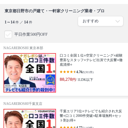
東京都日野市の戸建て・一軒家クリーニング業者・プロ
1～14
14
件 ／
件
平日作業500円OFF
NAGAREBOSHI 東京本部
口コミ全国１位⭐空室クリーニング⭐経験
豊富なスタッフ⭐テレビ出演で大反響⭐徹
底清掃⭐
4.76
(9,911件)
80,270
円
/ 1LDK以下
NAGAREBOSHI千葉支店
千葉エリア1位⭐テレビでも紹介され大反
響⭐️口コミ2000件突破⭐️駐車場無料⭐セッ
ト割お得⭐
4.77
(2,143件)