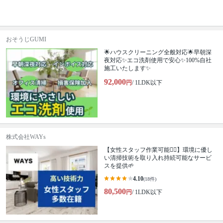
おそうじGUMI
🌟ハウスクリーニング全般対応🌟早朝深
夜対応✨エコ洗剤使用で安心✨100%自社
施工いたします✨
92,000
円
/ 1LDK以下
株式会社WAYs
【女性スタッフ作業可能🙆‍♀️】環境に優し
い清掃技術を取り入れ持続可能なサービ
スを提供🌱
4.10
(18件)
80,500
円
/ 1LDK以下