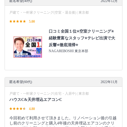
匿名希望(40代)
2022年12月
戸建て・一軒家クリーニング(空室・退去後) | 東京都
5.00
口コミ全国１位⭐空室クリーニング⭐
経験豊富なスタッフ⭐テレビ出演で大
反響⭐徹底清掃⭐
NAGAREBOSHI 東京本部
匿名希望(60代)
2022年11月
戸建て・一軒家クリーニング(在宅・入居中) | 東京都
ハウスC&天井埋込エアコンC
4.80
今回初めて利用させて頂きました。リノベーション後の引越
し前のクリーニングと購入4年後の天井埋込エアコンのクリ