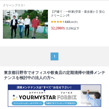
クリーンプラス+
【戸建て・一軒家(空室・退去後)✨】安心
クリーニング❗️
4.61
(482件)
32,200
円
/ 1LDK以下
1
東京都日野市でオフィスや飲食店の定期清掃や清掃メンテ
ナンスを検討中の法人の方へ