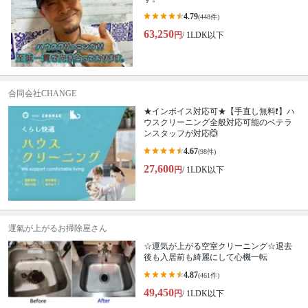
4.79
(448件)
63,250
円
/ 1LDK以下
合同会社CHANGE
★インボイス対応可★【手直し無料❗️】ハ
ウスクリーニング全般対応可能のベテラ
ンスタッフが対応🙆
4.67
(98件)
27,600
円
/ 1LDK以下
運氣が上がるお掃除屋さん
☆運気が上がる空室クリーニング☆退去
後も入居前も綺麗にして心機一転
4.87
(461件)
49,450
円
/ 1LDK以下