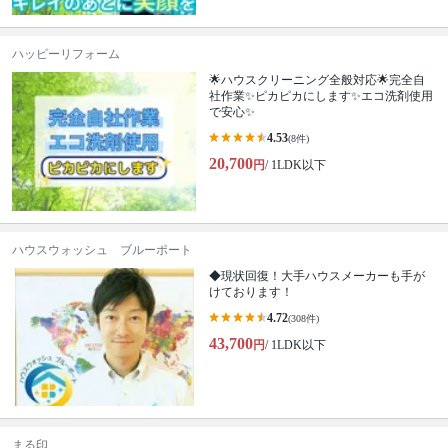
ハッピーリフォーム
🌟ハウスクリーニング全般対応🌟完全自
社作業✨️ピカピカにします✨️エコ洗剤使用
で安心✨
4.53
(8件)
20,700
円
/ 1LDK以下
ハウスウォッシュ ブルーポート
◆現状回復！大手ハウスメーカーも手が
けております！
4.72
(308件)
43,700
円
/ 1LDK以下
まる印