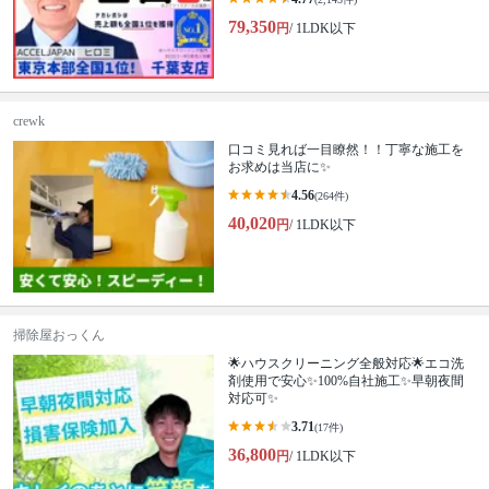
79,350
円
/ 1LDK以下
crewk
口コミ見れば一目瞭然！！丁寧な施工を
お求めは当店に✨
4.56
(264件)
40,020
円
/ 1LDK以下
掃除屋おっくん
🌟ハウスクリーニング全般対応🌟エコ洗
剤使用で安心✨100%自社施工✨早朝夜間
対応可✨
3.71
(17件)
36,800
円
/ 1LDK以下