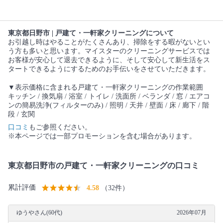
東京都日野市 | 戸建て・一軒家クリーニングについて
お引越し時はやることがたくさんあり、掃除をする暇がないとい
う方も多いと思います。マイスターのクリーニングサービスでは
お客様が安心して退去できるように、そして安心して新生活をス
タートできるようにするためのお手伝いをさせていただきます。
▼表示価格に含まれる戸建て・一軒家クリーニングの作業範囲
キッチン / 換気扇 / 浴室 / トイレ / 洗面所 / ベランダ / 窓 / エアコ
ンの簡易洗浄(フィルターのみ) / 照明 / 天井 / 壁面 / 床 / 廊下 / 階
段 / 玄関
口コミ
もご参照ください。
※本ページでは一部プロモーションを含む場合があります。
東京都日野市の戸建て・一軒家クリーニングの口コミ
累計評価
4.58
（32件）
ゆうやさん(60代)
2026年07月