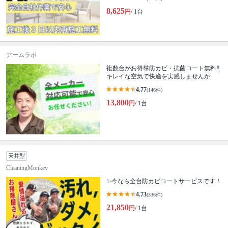
8,625
円
/ 1台
アームラボ
複数台がお得🉐防カビ・抗菌コート無料‼️
キレイな空気で快適を実感しませんか
4.77
(146件)
13,800
円
/ 1台
天井型
CleaningMonkey
✨今なら全台防カビコートサービスです！
4.73
(336件)
21,850
円
/ 1台