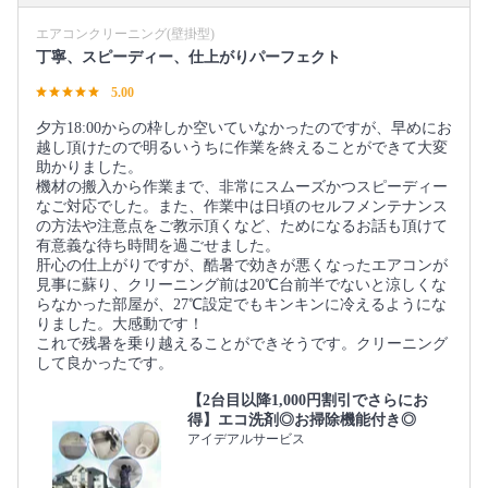
エアコンクリーニング(壁掛型)
丁寧、スピーディー、仕上がりパーフェクト
5.00
夕方18:00からの枠しか空いていなかったのですが、早めにお
越し頂けたので明るいうちに作業を終えることができて大変
助かりました。
機材の搬入から作業まで、非常にスムーズかつスピーディー
なご対応でした。また、作業中は日頃のセルフメンテナンス
の方法や注意点をご教示頂くなど、ためになるお話も頂けて
有意義な待ち時間を過ごせました。
肝心の仕上がりですが、酷暑で効きが悪くなったエアコンが
見事に蘇り、クリーニング前は20℃台前半でないと涼しくな
らなかった部屋が、27℃設定でもキンキンに冷えるようにな
りました。大感動です！
これで残暑を乗り越えることができそうです。クリーニング
して良かったです。
【2台目以降1,000円割引でさらにお
得】エコ洗剤◎お掃除機能付き◎
アイデアルサービス