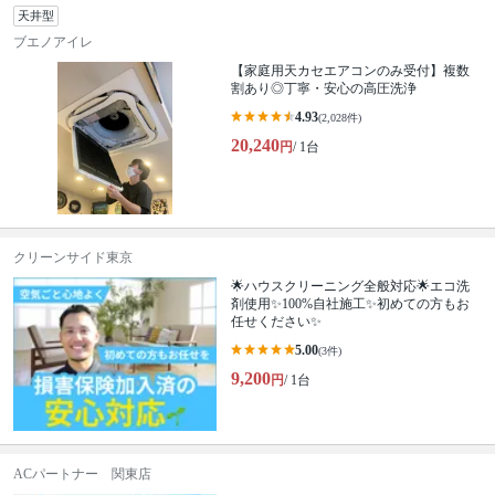
天井型
ブエノアイレ
【家庭用天カセエアコンのみ受付】複数
割あり◎丁寧・安心の高圧洗浄
4.93
(2,028件)
20,240
円
/ 1台
クリーンサイド東京
🌟ハウスクリーニング全般対応🌟エコ洗
剤使用✨100%自社施工✨初めての方もお
任せください✨
5.00
(3件)
9,200
円
/ 1台
ACパートナー 関東店