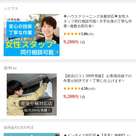
シリウス
🌟ハウスクリーニング全般対応🌟女性ス
タッフ同行相談可能✨大手出身の丁寧な作
業✨複数台割引有✨
5.00
(1件)
9,200
円
/ 1台
洗浄Lux
【総合口コミ500件突破】 お客様目線での
作業が好評です！丁寧に仕上げます✨
4.59
(42件)
9,200
円
/ 1台
合同会社CHANGE
★インボイス対応可★【手直し無料❗️】ハ