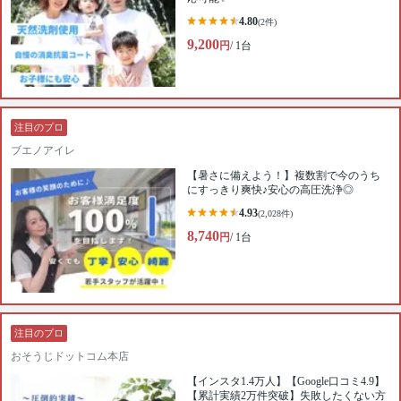
4.80
(2件)
9,200
円
/ 1台
注目のプロ
ブエノアイレ
【暑さに備えよう！】複数割で今のうち
にすっきり爽快♪︎安心の高圧洗浄◎
4.93
(2,028件)
8,740
円
/ 1台
注目のプロ
おそうじドットコム本店
【インスタ1.4万人】【Google口コミ4.9】
【累計実績2万件突破】失敗したくない方