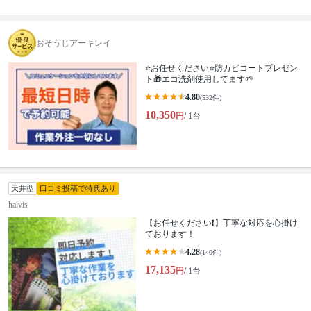
おそうじアーキレイ
⭐️お任せください⭐️防カビコートプレゼン
ト🎁エコ洗剤使用してます🌱
4.80
(532件)
10,350
円
/ 1台
天井型
口コミ投稿で特典あり
halvis
【お任せください❗️】丁寧な対応を心掛け
ております！
4.28
(140件)
17,135
円
/ 1台