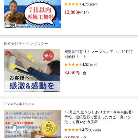
4.75
(163件)
12,800
円
/ 1台
株式会社ライジングスター
複数割引有り！ ノーマルエアコン 10月特
別価格！！！
4.52
(103件)
8,050
円
/ 1台
Tokyo Wash Express
✨8月上旬空き少しあります✨今年も酷暑⚡
予報。連続運転で溜まったカビ・臭いを
取って爽やか冷房🌈
4.72
(1,384件)
9,950