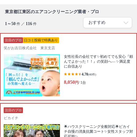
東京都江東区のエアコンクリーニング業者・プロ
1～50
116
件 ／
件
注目のプロ
口コミ投稿で特典あり
笑がお吉日株式会社 東京支店
女性社長の会社です✨初めてでも安心『頼
んでよかった！！』の笑顔へ— ✨満足度
に自信あり
4.70
(40件)
8,050
円
/ 1台
注目のプロ
ピカイチ
🌟ハウスクリーニング全般対応🌟ピカイ
チ自慢の消臭抗菌コート✨女性スタッフ対
応可能✨