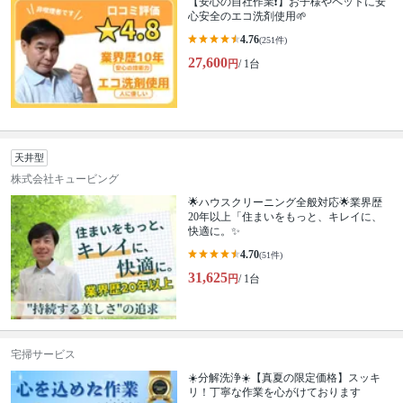
【安心の自社作業❗️】お子様やペットに安
心安全のエコ洗剤使用🌱
4.76
(251件)
27,600
円
/ 1台
天井型
株式会社キュービング
🌟ハウスクリーニング全般対応🌟業界歴
20年以上「住まいをもっと、キレイに、
快適に。✨
4.70
(51件)
31,625
円
/ 1台
宅掃サービス
☀️分解洗浄☀️【真夏の限定価格】スッキ
リ！丁寧な作業を心がけております