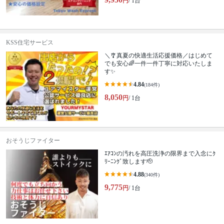
円
/ 1台
KSS住宅サービス
＼🎐真夏の快適生活応援価格／はじめて
でも安心🌈一件一件丁寧に対応いたしま
す✨
4.84
(184件)
8,050
円
/ 1台
おそうじファイター
ｴｱｺﾝの汚れを高圧洗浄の限界まで入念にｸ
ﾘｰﾆﾝｸﾞ致します🫡
4.88
(340件)
9,775
円
/ 1台