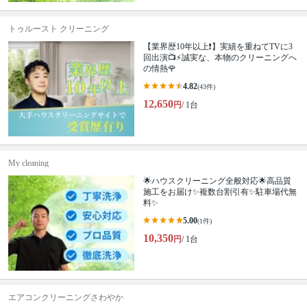
トゥルースト クリーニング
【業界歴10年以上❗️】実績を重ねてTVに3
回出演📺⚡️誠実な、本物のクリーニングへ
の情熱🌹
4.82
(43件)
12,650
円
/ 1台
My cleaning
🌟ハウスクリーニング全般対応🌟高品質
施工をお届け✨複数台割引有✨駐車場代無
料✨
5.00
(1件)
10,350
円
/ 1台
エアコンクリーニングさわやか