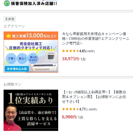
天井型
エアクリーン
今なら🉐家庭用天井埋込キャンペーン価
格✨15000台の作業実績‼️エアコンクリーニ
ング専門店✨
4.85
(148件)
18,975
円
/ 1台
お掃除マン
【✨おっ❗値段以上👍満足🉐✨】【複数台
🈹＆オプション🈹】【お掃除マンにお任
せ下さい❗】
4.77
(1,408件)
6,900
円
/ 1台