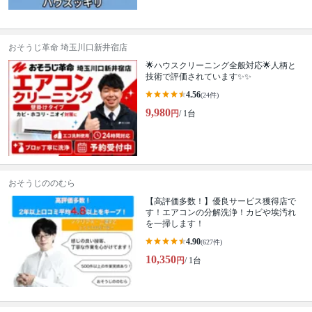
おそうじ革命 埼玉川口新井宿店
🌟ハウスクリーニング全般対応🌟人柄と
技術で評価されています✨✨
4.56
(24件)
9,980
円
/ 1台
おそうじののむら
【高評価多数！】優良サービス獲得店で
す！エアコンの分解洗浄！カビや埃汚れ
を一掃します！
4.90
(627件)
10,350
円
/ 1台