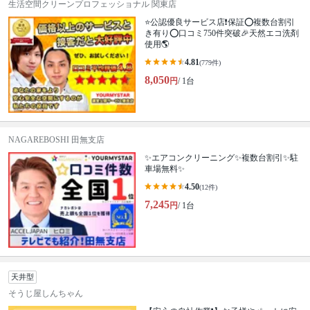
生活空間クリーンプロフェッショナル 関東店
⭐公認優良サービス店❗保証⭕️複数台割引
き有り⭕️口コミ750件突破🎉天然エコ洗剤
使用🌎
4.81
(779件)
8,050
円
/ 1台
NAGAREBOSHI 田無支店
✨エアコンクリーニング✨複数台割引✨駐
車場無料✨
4.50
(12件)
7,245
円
/ 1台
天井型
そうじ屋しんちゃん