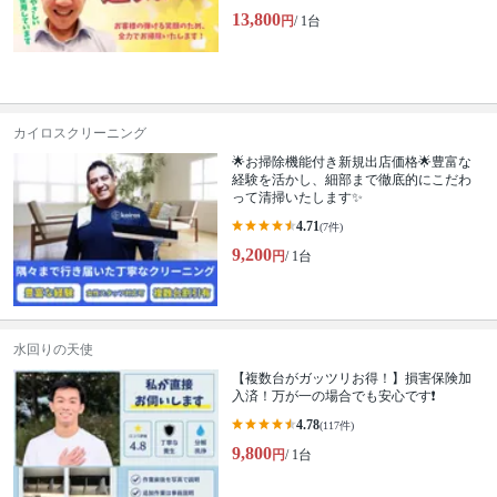
13,800
円
/ 1台
カイロスクリーニング
🌟お掃除機能付き新規出店価格🌟豊富な
経験を活かし、細部まで徹底的にこだわ
って清掃いたします✨
4.71
(7件)
9,200
円
/ 1台
水回りの天使
【複数台がガッツリお得！】損害保険加
入済！万が一の場合でも安心です❗️
4.78
(117件)
9,800
円
/ 1台