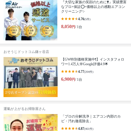
『大切な家族の笑顔のために❣️』実績豊富
なプロ×保証⭕️×価格以上の感動エアコン
クリーニング✨
4.76
(5件)
8,050
円
/ 1台
おそうじドットコム鎌ヶ谷店
【GW特別価格実施中❗️】インスタフォロ
ワー1.4万人🌸Google評価4.9🌟
4.77
(204件)
6,900
円
/ 1台
運氣が上がるお掃除屋さん
「プロの分解洗浄｜エアコン内部のカ
ビ・汚れ徹底除去」
4.87
(461件)