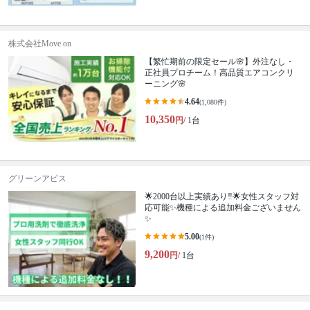
株式会社Move on
【繁忙期前の限定セール🌸】外注なし・
正社員プロチーム！高品質エアコンクリ
ーニング🌸
4.64
(1,080件)
10,350
円
/ 1台
グリーンアピス
🌟2000台以上実績あり‼️🌟女性スタッフ対
応可能✨機種による追加料金ございません
✨
5.00
(1件)
9,200
円
/ 1台