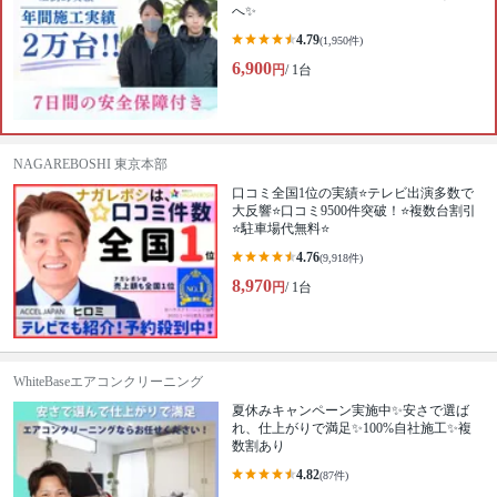
へ✨
4.79
(1,950件)
6,900
円
/ 1台
NAGAREBOSHI 東京本部
口コミ全国1位の実績⭐テレビ出演多数で
大反響⭐口コミ9500件突破！⭐複数台割引
⭐駐車場代無料⭐
4.76
(9,918件)
8,970
円
/ 1台
WhiteBaseエアコンクリーニング
夏休みキャンペーン実施中✨安さで選ば
れ、仕上がりで満足✨100%自社施工✨複
数割あり
4.82
(87件)