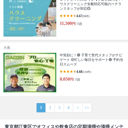
ウスクリーニング全般対応可能のベテラ
ンスタッフが対応🙆
4.67
(98件)
11,500
円
/ 1台
大善
🩵笑顔に！🟢 子育て世代スタッフがナビ
ゲート 🟡忙しい毎日をサポート🔵 予約当
日スムーズ
4.68
(134件)
8,050
円
/ 1台
1
2
3
4
>
>>
東京都江東区でオフィスや飲食店の定期清掃や清掃メンテ