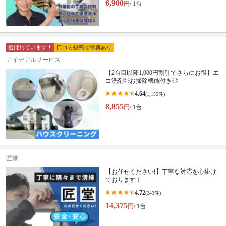
6,900
円
/ 1台
選ばれています！
口コミ投稿で特典あり
アイデアルサービス
【2台目以降1,000円割引でさらにお得】エ
コ洗剤◎お掃除機能付き◎
4.64
(1,155件)
8,855
円
/ 1台
匠堂
【お任せください❗️】丁寧な対応を心掛け
ております！
4.72
(243件)
14,375
円
/ 1台