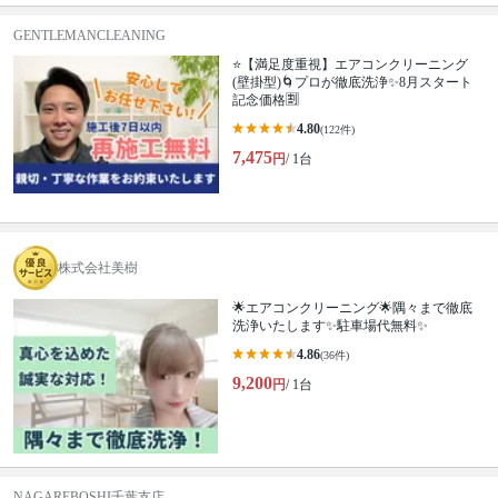
GENTLEMANCLEANING
⭐【満足度重視】エアコンクリーニング
(壁掛型)🌀プロが徹底洗浄✨8月スタート
記念価格🈹
4.80
(122件)
7,475
円
/ 1台
株式会社美樹
🌟エアコンクリーニング🌟隅々まで徹底
洗浄いたします✨駐車場代無料✨
4.86
(36件)
9,200
円
/ 1台
NAGAREBOSHI千葉支店