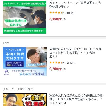
🌟エアコンクリーニング専門店🌟エコ洗
剤使用で安心✨
4.73
(14件)
8,050
円
/ 1台
Reins
★複数台がお得★【 今なら防カビ・抗菌
コート無料！】お子様・ペット大歓
迎！！
4.70
(762件)
9,200
円
/ 1台
クリーニングBASE 東京
家族の元気な笑顔のために❣️価格以上の感
動サービス✨天然エコ洗剤✨赤ちゃん、ペ
ットも安心🤱