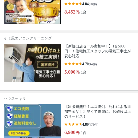
4.84
(58件)
8,452
円
/ 1台
そよ風エアコンクリーニング
【新規出店セール実施中！】1台5000
円！！住宅施工スタッフの電気工事士が
安心対応！
4.70
(44件)
5,000
円
/ 1台
ハウスッキリ
【出張費無料！エコ洗剤、汚れによる追
加料金なし】早くて奇麗に、お値段以上
のサービス！
4.80
(475件)
6,900
円
/ 1台