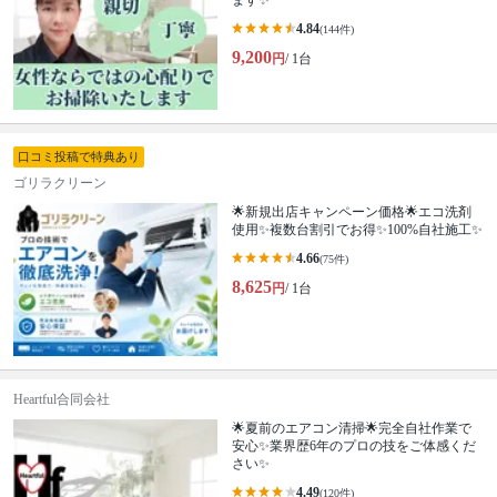
ます✨
4.84
(144件)
9,200
円
/ 1台
口コミ投稿で特典あり
ゴリラクリーン
🌟新規出店キャンペーン価格🌟エコ洗剤
使用✨複数台割引でお得✨100%自社施工✨
4.66
(75件)
8,625
円
/ 1台
Heartful合同会社
🌟夏前のエアコン清掃🌟完全自社作業で
安心✨業界歴6年のプロの技をご体感くだ
さい✨
4.49
(120件)