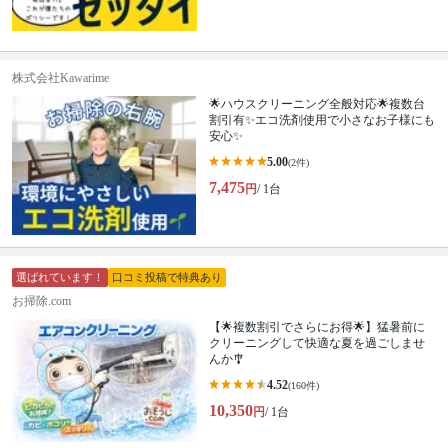
株式会社Kawarime
🌟ハウスクリーニング全般対応🌟複数台
割引有✨エコ洗剤使用で小さなお子様にも
安心✨
5.00
(2件)
7,475
円
/ 1台
選ばれています！
口コミ投稿で特典あり
お掃除.com
【🌟複数割引でさらにお得🌟】猛暑前に
クリーニングして快適な夏を過ごしませ
んか🎐
4.52
(160件)
10,350
円
/ 1台