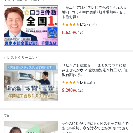
千葉エリア1位⭐テレビでも紹介され大反
響⭐️口コミ2000件突破⭐️駐車場無料⭐セッ
ト割お得⭐
4.77
(2,143件)
8,625
円
/ 1台
クレストクリーニング
リビングも寝室も…、まとめてプロに頼
みませんか🏠？ 全機種対応＆施工で、複
数台割お得✨
4.48
(152件)
9,200
円
/ 1台
Glitter
✨今の時期がお得に✨女性スタッフ対応で
安心✨親切丁寧な対応でご好評頂いており