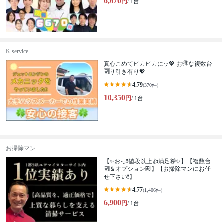
6,670
円
/ 1台
K.service
真心こめてピカピカにッ💖 お🉐な複数台
🈹り引き有り💖
4.79
(370件)
10,350
円
/ 1台
お掃除マン
【✨おっ❗値段以上👍満足🉐✨】【複数台
🈹＆オプション🈹】【お掃除マンにお任
せ下さい❗】
4.77
(1,406件)
6,900
円
/ 1台