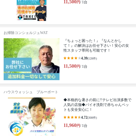
11,500
円
/ 1台
お掃除コンシェルジュWAT
『ちょっと困った！』『なんとかし
て！』の解決はお任せ下さい！安心の女
性スタッフ帯同も可能です！
4.39
(128件)
11,500
円
/ 1台
ハウスウォッシュ ブルーポート
◆本格的な暑さの前に!!テレビ出演多数で
人気の店舗◆バイオ洗剤で赤ちゃんペッ
トも安全安心に！
4.72
(308件)
11,960
円
/ 1台