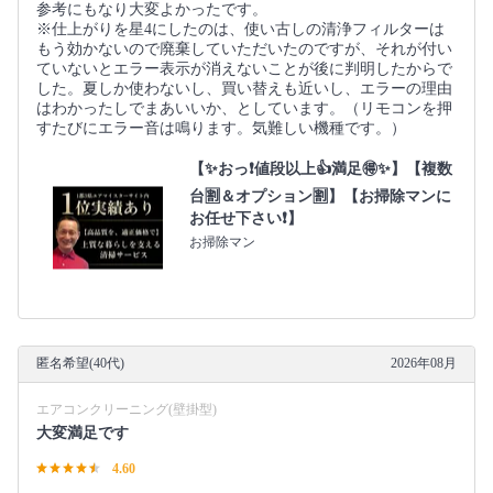
参考にもなり大変よかったです。
※仕上がりを星4にしたのは、使い古しの清浄フィルターは
もう効かないので廃棄していただいたのですが、それが付い
ていないとエラー表示が消えないことが後に判明したからで
した。夏しか使わないし、買い替えも近いし、エラーの理由
はわかったしでまあいいか、としています。（リモコンを押
すたびにエラー音は鳴ります。気難しい機種です。）
【✨おっ❗値段以上👍満足🉐✨】【複数
台🈹＆オプション🈹】【お掃除マンに
お任せ下さい❗】
お掃除マン
匿名希望(40代)
2026年08月
エアコンクリーニング(壁掛型)
大変満足です
4.60