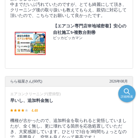
中までだいぶ汚れていたのですが、とても綺麗にして頂き、
クリーニング後の取り扱いも教えてもらえ、親切に対応して
頂いたので、こちらでお願いして良かったです。
【エアコン専門店🌸地域密着】安心の
自社施工✨複数台割🉐
ピッカピッカマン
らら福屋さん(60代)
2026年08月
エアコンクリーニング(壁掛型)
詳細検索
早いし、追加料金無し
4.40
機種が古かったので、追加料金を取られると覚悟していまし
たが、全く無し。更に壊れてる箇所を応急処置していただ
き、大変感謝しています。ひとりで3台を3時間ちょっとなの
で、手際良く、空気も良くなって最高です！