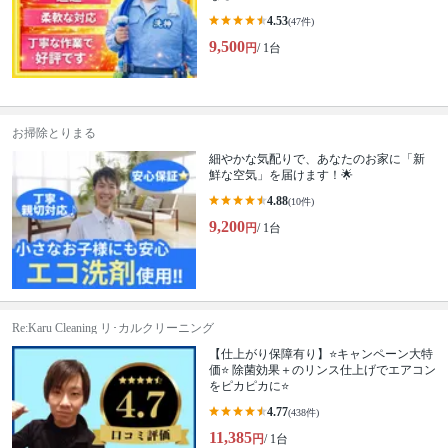
4.53
(47件)
9,500
円
/ 1台
お掃除とりまる
細やかな気配りで、あなたのお家に「新
鮮な空気」を届けます！🌟
4.88
(10件)
9,200
円
/ 1台
Re:Karu Cleaning リ･カルクリーニング
【仕上がり保障有り】⭐キャンペーン大特
価⭐ 除菌効果＋のリンス仕上げでエアコン
をピカピカに⭐
4.77
(438件)
11,385
円
/ 1台