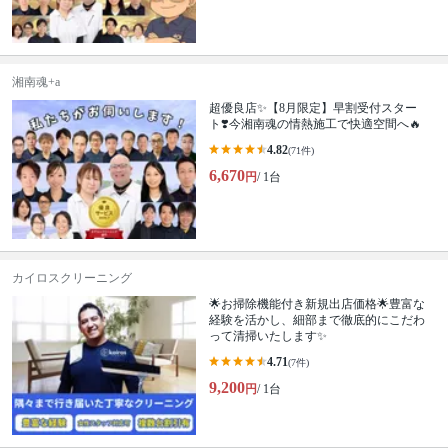
湘南魂+a
超優良店✨【8月限定】早割受付スター
ト❣️今湘南魂の情熱施工で快適空間へ🔥
4.82
(71件)
6,670
円
/ 1台
カイロスクリーニング
🌟お掃除機能付き新規出店価格🌟豊富な
経験を活かし、細部まで徹底的にこだわ
って清掃いたします✨
4.71
(7件)
9,200
円
/ 1台