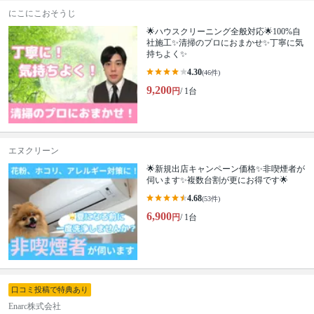
にこにこおそうじ
🌟ハウスクリーニング全般対応🌟100%自
社施工✨清掃のプロにおまかせ✨丁寧に気
持ちよく✨
4.30
(46件)
9,200
円
/ 1台
エヌクリーン
🌟新規出店キャンペーン価格✨非喫煙者が
伺います✨複数台割が更にお得です🌟
4.68
(53件)
6,900
円
/ 1台
口コミ投稿で特典あり
Enarc株式会社