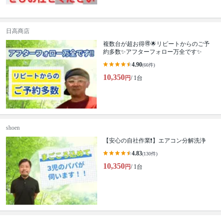
日高商店
複数台が超お得🉐🌟リピートからのご予
約多数✨アフターフォロー万全です✨
4.90
(66件)
10,350
円
/ 1台
shoen
【安心の自社作業❗️】エアコン分解洗浄
4.83
(130件)
10,350
円
/ 1台