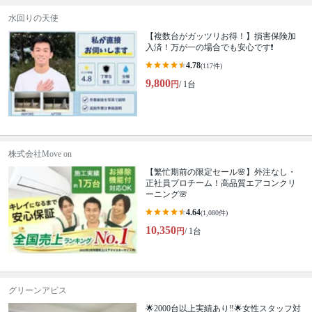
水回りの天使
【複数台がガッツリお得！】損害保険加
入済！万が一の場合でも安心です❗️
4.78
(117件)
9,800
円
/ 1台
株式会社Move on
【繁忙期前の限定セール🌸】外注なし・
正社員プロチーム！高品質エアコンクリ
ーニング🌸
4.64
(1,080件)
10,350
円
/ 1台
グリーンアピス
🌟2000台以上実績あり‼️🌟女性スタッフ対