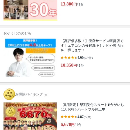
13,800
円
/ 1台
おそうじののむら
【高評価多数！】優良サービス獲得店で
す！エアコンの分解洗浄！カビや埃汚れ
を一掃します！
4.90
(627件)
10,350
円
/ 1台
お掃除バイキング+α
【8月限定】早割受付スタート❣️今がいち
ばんお得✨ハートフル施工💖
4.87
(72件)
6,670
円
/ 1台