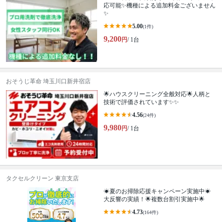
応可能✨機種による追加料金ございません
✨
5.00
(1件)
9,200
円
/ 1台
おそうじ革命 埼玉川口新井宿店
🌟ハウスクリーニング全般対応🌟人柄と
技術で評価されています✨✨
4.56
(24件)
9,980
円
/ 1台
タクセルクリーン 東京支店
☀夏のお掃除応援キャンペーン実施中☀
大反響の実績！🌟複数台割引実施中🌟
4.73
(164件)