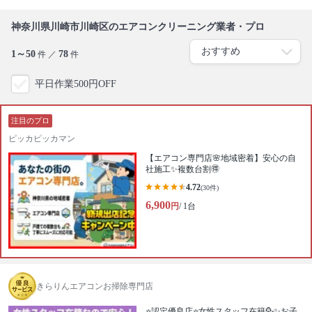
神奈川県川崎市川崎区のエアコンクリーニング業者・プロ
1～50
78
件 ／
件
平日作業500円OFF
注目のプロ
ピッカピッカマン
【エアコン専門店🌸地域密着】安心の自
社施工✨複数台割🉐
4.72
(30件)
6,900
円
/ 1台
きらりんエアコンお掃除専門店
⭐️認定優良店⭐️女性スタッフ在籍💁‍✨お子