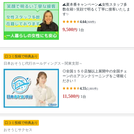
🌊夏本番キャンペーン🌊女性スタッフ多
数在籍✨笑顔で明るく丁寧に接客いたしま
す✨
4.64
(269件)
9,500
円
/ 1台
口コミ投稿で特典あり
日本おそうじ代行ホールディングス～関東支部～
◎全国１５０店舗以上展開中の全国チェ
ーンのエアコンクリーニングをご堪能く
ださい！
4.55
(2,001件)
11,500
円
/ 1台
口コミ投稿で特典あり
おそうじサクセス