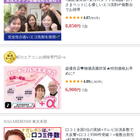
さまペットにも優しいエコ洗剤🌱複数台
でお得🉐
4.87
(901件)
8,050
円
/ 1台
町のエアコンお掃除専門店+α
超優良店💖物価高騰対策🔥特別価格お早
めに‼️
4.89
(2,382件)
6,900
円
/ 1台
NAGAREBOSHI 東京本部
口コミ全国1位の実績⭐テレビ出演多数で
大反響⭐口コミ9500件突破！⭐複数台割引
⭐駐車場代無料⭐