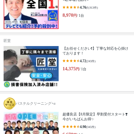
4.76
(9,913件)
8,970
円
/ 1台
匠堂
【お任せください❗️】丁寧な対応を心掛け
ております！
4.72
(243件)
14,375
円
/ 1台
パステルクリーニング+α
超優良店【8月限定】早割受付スタート❣️
今がいちばんお得✨
4.90
(345件)