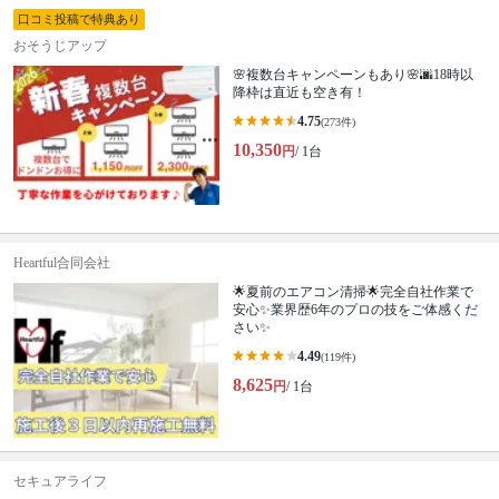
口コミ投稿で特典あり
おそうじアップ
🌸複数台キャンペーンもあり🌸🌆18時以
降枠は直近も空き有！
4.75
(273件)
10,350
円
/ 1台
Heartful合同会社
🌟夏前のエアコン清掃🌟完全自社作業で
安心✨業界歴6年のプロの技をご体感くだ
さい✨
4.49
(119件)
8,625
円
/ 1台
セキュアライフ