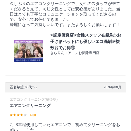
久しぶりのエアコンクリーニングで、女性のスタッフが来て
くださると見て、同じ女性としては安心感がありました。当
日はとても丁寧なコミュニケーションを取ってくださるの
で、安心してお任せできました。
綺麗になって気持ちいいです。またよろしくお願いします！
⭐️認定優良店⭐️女性スタッフ在籍💁‍✨お
子さまペットにも優しいエコ洗剤🌱複
数台でお得🉐
きらりんエアコンお掃除専門店
匿名希望(80代〜)
2026年08月
エアコンクリーニング(壁掛型)
エアコンクリーニング
4.00
7、8年程使用していたエアコンで、初めてクリーニングをお
願いしました。