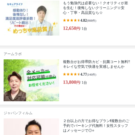
もう勉強代は必要ない！クオリティが差
を生む！後悔しないクリーニング☆安
心・丁寧・高品質なら☆
4.82
(908件)
12,650
円
/ 1台
アームラボ
複数台がお得🉐防カビ・抗菌コート無料‼️
キレイな空気で快適を実感しませんか
4.77
(146件)
13,800
円
/ 1台
ジャパンフィルム
２台以上の方でお得なプラン❗️複数台のご
予約でパーキング代無料！女性スタッフ
はメッセージで◎⭐️