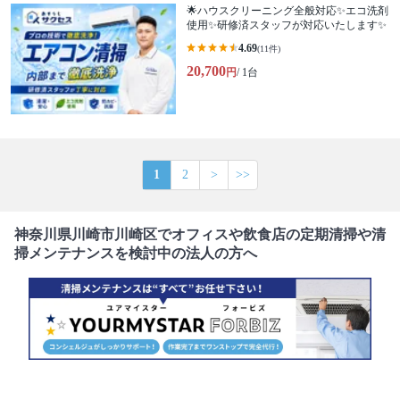
🌟ハウスクリーニング全般対応✨エコ洗剤
使用✨研修済スタッフが対応いたします✨
4.69
(11件)
20,700
円
/ 1台
1
2
>
>>
神奈川県川崎市川崎区でオフィスや飲食店の定期清掃や清
掃メンテナンスを検討中の法人の方へ