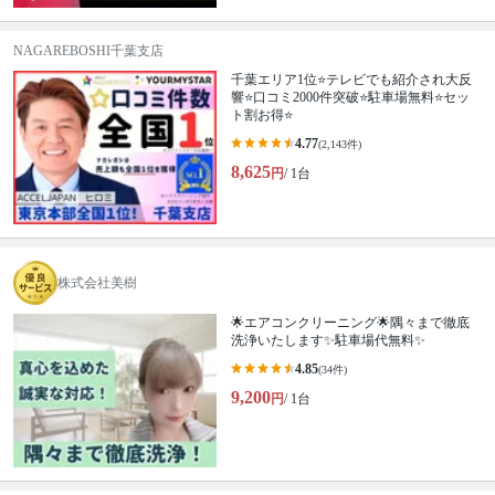
NAGAREBOSHI千葉支店
千葉エリア1位⭐テレビでも紹介され大反
響⭐️口コミ2000件突破⭐️駐車場無料⭐セッ
ト割お得⭐
4.77
(2,143件)
8,625
円
/ 1台
株式会社美樹
🌟エアコンクリーニング🌟隅々まで徹底
洗浄いたします✨駐車場代無料✨
4.85
(34件)
9,200
円
/ 1台