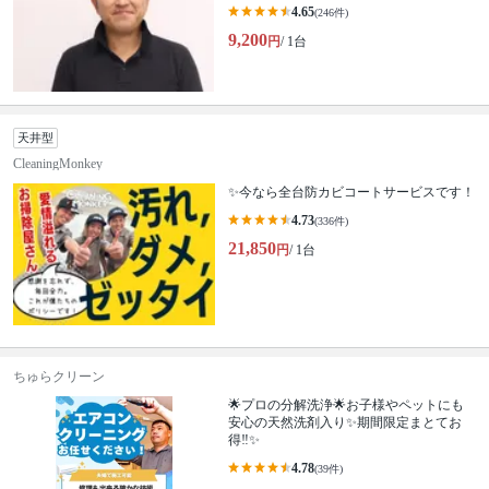
4.65
(246件)
9,200
円
/ 1台
天井型
CleaningMonkey
✨今なら全台防カビコートサービスです！
4.73
(336件)
21,850
円
/ 1台
ちゅらクリーン
🌟プロの分解洗浄🌟お子様やペットにも
安心の天然洗剤入り✨期間限定まとてお
得‼️✨
4.78
(39件)