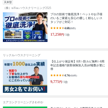
天井型
（株）toYou ハウスクリーニング2525
プロの技術で徹底洗浄！ペットやお子様
のいるご家庭も安心の優しく頼もしいス
タッフがご対応！
4.68
(89件)
17,250
円
/ 1台
リックルハウスクリーニング
【仕上がり保証有】8月✨️防カビ無料✨️8周
年記念価格‼️損害保険加入済み❗️複数が更に
🉐
4.74
(450件)
9,775
円
/ 1台
エアコンクリーニングさわやか