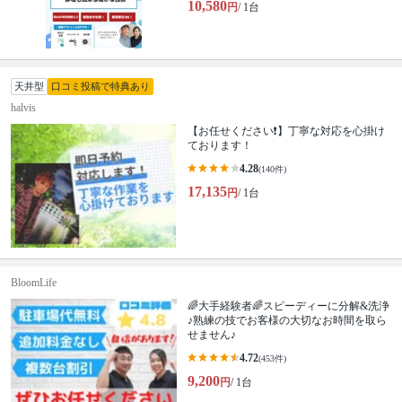
10,580
円
/ 1台
天井型
口コミ投稿で特典あり
halvis
【お任せください❗️】丁寧な対応を心掛け
ております！
4.28
(140件)
17,135
円
/ 1台
BloomLife
🌈大手経験者🌈スピーディーに分解&洗浄
♪熟練の技でお客様の大切なお時間を取ら
せません♪
4.72
(453件)
9,200
円
/ 1台