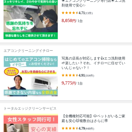
🌟エアコンクリーニング専門店🌟エコ洗
剤使用で安心✨
4.71
(13件)
8,050
円
/ 1台
エアコンクリーニングイチロー
写真の店長が対応します👍エコ洗剤使用
🌱楽したい？それ、イチローに任せてい
いんじゃない？！
4.91
(164件)
9,775
円
/ 1台
トータルエッジクリーンサービス
【全機種対応可能】🐶ペットがいるご家
庭も安心🐱複数台はさらに🉐
4.79
(448件)