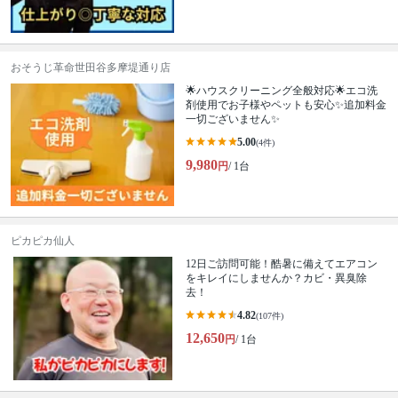
おそうじ革命世田谷多摩堤通り店
🌟ハウスクリーニング全般対応🌟エコ洗
剤使用でお子様やペットも安心✨追加料金
一切ございません✨
5.00
(4件)
9,980
円
/ 1台
ピカピカ仙人
12日ご訪問可能！酷暑に備えてエアコン
をキレイにしませんか？カビ・異臭除
去！
4.82
(107件)
12,650
円
/ 1台