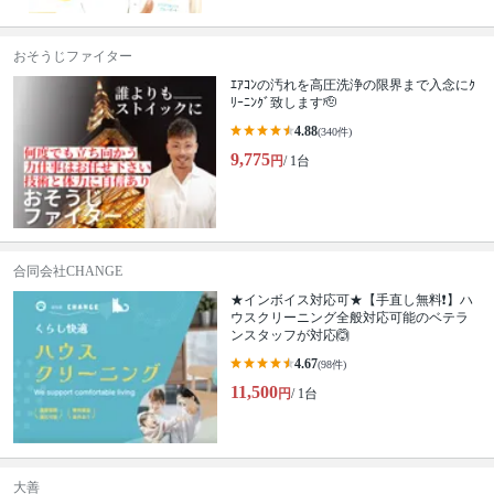
おそうじファイター
ｴｱｺﾝの汚れを高圧洗浄の限界まで入念にｸ
ﾘｰﾆﾝｸﾞ致します🫡
4.88
(340件)
9,775
円
/ 1台
合同会社CHANGE
★インボイス対応可★【手直し無料❗️】ハ
ウスクリーニング全般対応可能のベテラ
ンスタッフが対応🙆
4.67
(98件)
11,500
円
/ 1台
大善