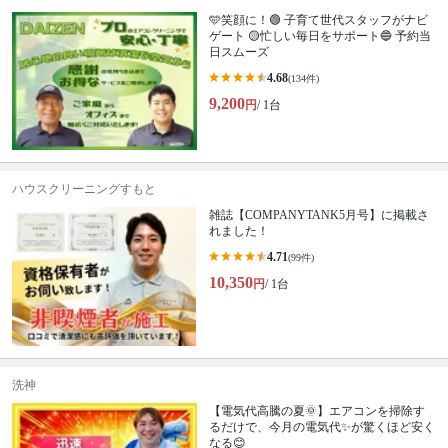
🩵笑顔に！🟢 子育て世代スタッフがナビ
ゲート 🟡忙しい毎日をサポート🔵 予約当
日スムーズ
4.68
(134件)
9,200
円
/ 1台
ハウスクリーニングすもと
雑誌【COMPANYTANK5月号】に掲載さ
れました！
4.71
(99件)
10,350
円
/ 1台
洗神
【電気代高騰の夏🌞】エアコンを掃除す
るだけで、今月の電気代✨が驚くほど安く
なる😊