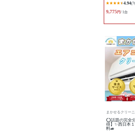
4.94
(7
9,775
円
/ 1台
まかせるクリーニ
⭕話題の完全
得】✨西日本１
料🚙