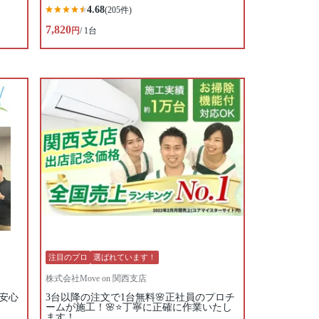
4.68
(205件)
7,820
円
/ 1台
注目のプロ
選ばれています！
株式会社Move on 関西支店
安心
3台以降の注文で1台無料🌸正社員のプロチ
ームが施工！🌸⭐️丁寧に正確に作業いたし
ます！