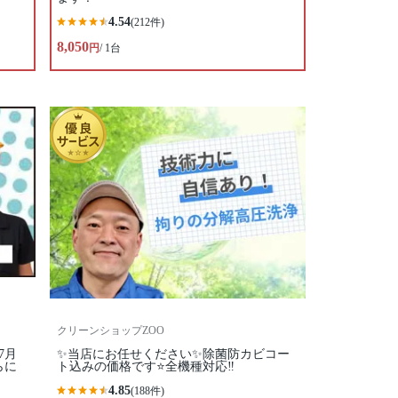
4.54
(212件)
8,050
円
/ 1台
クリーンショップZOO
7月
✨当店にお任せください✨除菌防カビコー
らに
ト込みの価格です⭐️全機種対応‼️
4.85
(188件)