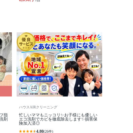
円
/ 1台
ハウスAIRクリーニング
フ指
忙しいママもニッコリ✨お子様にも優しい
洗剤
エコ洗剤でカビを徹底除去します✨損害保
険加入済◎
4.80
(26件)