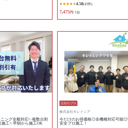
4.58
(43件)
7,475
円
/ 1台
注目のプロ
株式会社キレイシア
ーニング全般対応✨複数台割
今だけのお得価格◎全機種対応可能◎
自社施工✨早朝から施工OK
安全プロ施工！