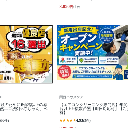
8,050
円
/ 1台
E
関西ハウスケア
顔のために❣️価格以上の感
【エアコンクリーニング専門店】年間5
天然エコ洗剤✨赤ちゃん、ペ
台以上✨複数台🈹【即日対応可】【7
有】
4.93
599件)
(3件)