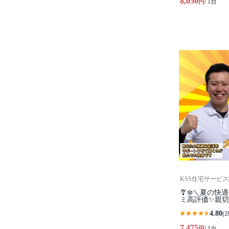
8,050
円
/ 1台
KSS住宅サービ
🎐❄️＼夏の快
ミ高評価✨親
4.80
(2
7,475
円
/ 1台