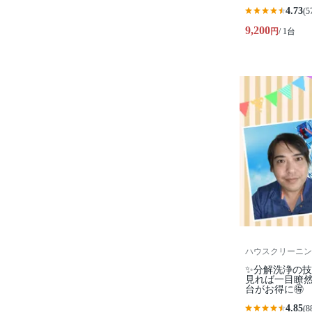
4.73
(5
9,200
円
/ 1台
ハウスクリーニン
✨分解洗浄の
見れば一目瞭然
台がお得に🉐
4.85
(8