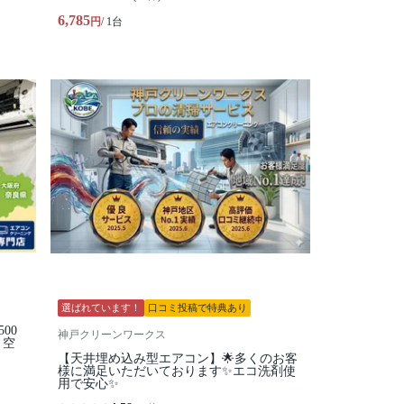
6,785
円
/ 1台
選ばれています！
口コミ投稿で特典あり
00
神戸クリーンワークス
月空
【天井埋め込み型エアコン】🌟多くのお客
様に満足いただいております✨エコ洗剤使
用で安心✨