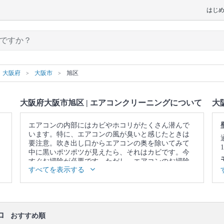
はじ
大阪府
大阪市
旭区
大阪府大阪市旭区 | エアコンクリーニングについて
大
エアコンの内部にはカビやホコリがたくさん潜んで
います。特に、エアコンの風が臭いと感じたときは
要注意。吹き出し口からエアコンの奥を除いてみて
中に黒いポツポツが見えたら、それはカビです。今
すぐお掃除が必要です。ただし、エアコンのお掃除
すべてを表示する
はフィルターをキレイにして終わりではありませ
ん。内部にあるフィンやファンという部品についた
カビやホコリまでキレイにしないと意味がありませ
ん。そこで、自分のお掃除ではなかなか落としきれ
ない、エアコンの奥に溜まった汚れまで、徹底的に
ロ
洗浄してくれるのが、プロのエアコンクリーニング
おすすめ順