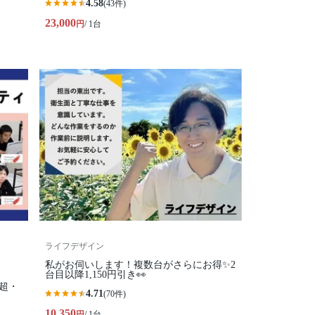
4.58
(43件)
23,000
円
/ 1台
ライフデザイン
私がお伺いします！複数台がさらにお得✨2
台目以降1,150円引き👀
件超・
4.71
(70件)
10,350
円
/ 1台