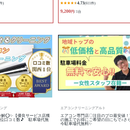
4.73
件)
(611件)
9,200
円
/ 1台
ング
エアコンクリーニングアルト
分解⭕✨【優良サービス店獲
エアコン専門店〇注目のプロ最安値！
位口コミ数🎵 駐車場代無
の施工でお得にご希望の日にちで♪さ
今駐車場代無料✨