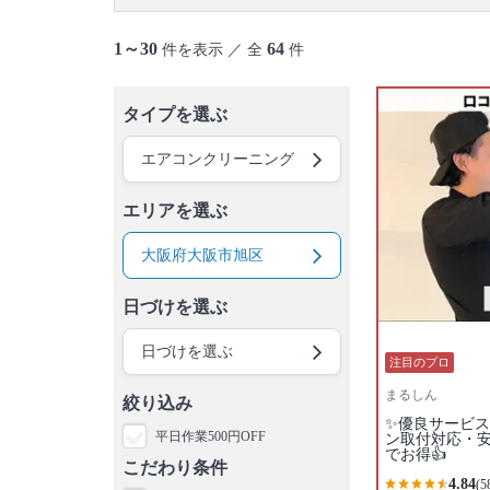
1～30
64
件を表示 ／ 全
件
タイプを選ぶ
エアコンクリーニング
エリアを選ぶ
大阪府大阪市旭区
日づけを選ぶ
日づけを選ぶ
注目のプロ
まるしん
絞り込み
✨優良サービス
平日作業500円OFF
ン取付対応・
でお得👍
こだわり条件
4.84
(5