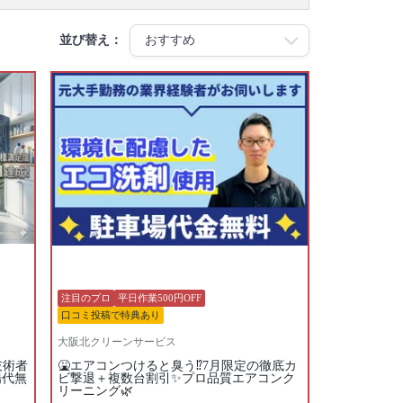
並び替え：
注目のプロ
平日作業500円OFF
口コミ投稿で特典あり
大阪北クリーンサービス
技術者
🤮エアコンつけると臭う⁉️7月限定の徹底カ
場代無
ビ撃退＋複数台割引✨プロ品質エアコンク
リーニング🌿