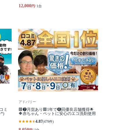
12,000
円
/ 1台
アドバリー
コミ
🟥❼月🈳あり🟥1年で❻回優良店舗獲得🌟
*)
🔶赤ちゃん・ペットに安心のエコ洗剤使用
4.87
(479件)
8,050