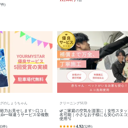
円
/ 1台
7件)
グのしょうちゃん
クリーニングSUD
技術力お見せします✨口コミ
🌿ご家庭の空気を清潔に｜女性スタッ
👍一味違うサービス😲複数
名可能｜小さなお子様にも安心のエコ
使用🫧
4.92
83件)
(52件)