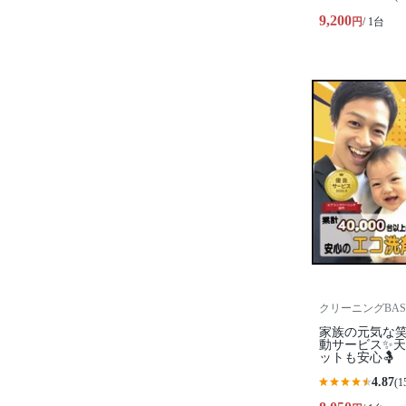
9,200
円
/ 1台
クリーニングBAS
家族の元気な笑
動サービス✨
ットも安心🤱
4.87
(1