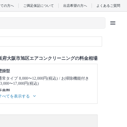
めての方へ
ご満足保証について
出店希望の方へ
よくあるご質問
menu
阪府大阪市旭区エアコンクリーニングの料金相場
壁掛型
通常タイプ 8,000〜12,000円(税込)
お掃除機能付き
13,000〜17,000円(税込)
天井型
すべてを表示する
天井埋め込み型1方向 23,000〜27,000円(税込)
天井
埋め込み型2方向 25,000〜29,000円(税込)
天井埋め
込み型4方向 24,000〜28,000円(税込)
天井吊り型
23,000〜27,000円(税込)