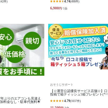
4.74
142件)
(498件)
6,900
円
/ 1台
おそうじサポート
【☆運営公認優良サービス店舗☆】口
投稿で箱ティッシュ5箱プレゼント(*^^
7｜7年ぶりのエアコンも見違え
4.79
(1037件)
加料金なし・駐車代無料🌟
11,500