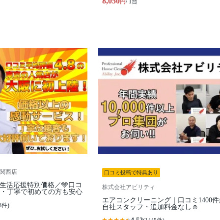
8,050
円
/ 1台
ス関西店
口コミ投稿で特典あり
適生活応援特別価格／🩵口コ
株式会社アビリティ
切・丁寧で初めての方も安心
エアコンクリーニング｜口コミ1400
8件)
自社スタッフ・追加料金なし☺️