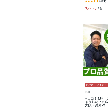
4.83
(3
9,775
円
/ 1台
選ばれています！
liSH
⭐口コミ4.8
るきれいさ✨追
大阪・兵庫対