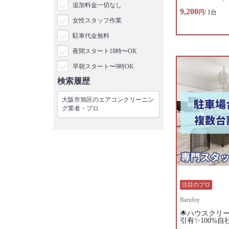
追加料金一切なし
9,200
円
/ 1台
女性スタッフ作業
駐車代金無料
夜間スタート18時〜OK
早朝スタート〜9時OK
検索履歴
大阪市旭区のエアコンクリーニン
グ業者・プロ
注目のプロ
Barufoy
🌟ハウスクリ
引有✨100%