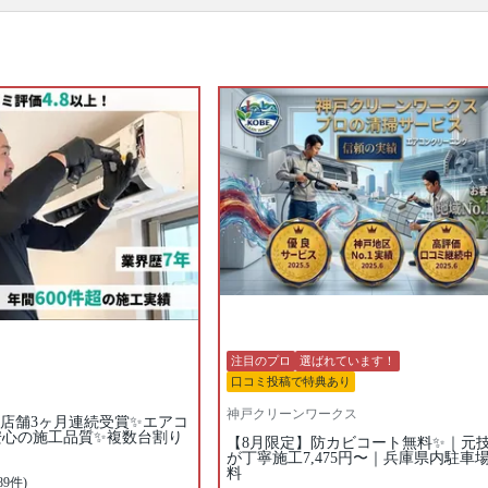
です。エアコンを分解、専用の洗剤と高圧洗浄機
で、隠れた汚れもキレイに落とせるのがプロのエア
コンクリーニングの特徴。1～2年に1回ほどの頻度で
プロにエアコンクリーニングを依頼するのがおすす
めです。たくさんのエアコンクリーニングのプロの
中から、あなたの条件にあったプロに出会ってくだ
さい。口コミ・写真・日程・料金からあなたにあっ
たプロがきっと見つかります。
▼表示価格に含まれるエアコンクリーニングの作業
範囲
エアコン内部の高圧洗浄 / 外装カバー / フィン（熱交
換器） / ファン / フィルター / ドレンパン / 作業場所
の簡易清掃 / 業務用タイプと家庭用タイプは共通料金
口コミ
もご参照ください。
※本ページでは一部プロモーションを含む場合があ
ります。
注目のプロ
選ばれています！
口コミ投稿で特典あり
神戸クリーンワークス
店舗3ヶ月連続受賞✨エアコ
安心の施工品質✨複数台割り
【8月限定】防カビコート無料✨｜元
が丁寧施工7,475円〜｜兵庫県内駐車
料
89件)