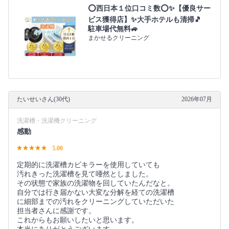
⭕西日本１位口コミ数⭕✨【優良サー
ビス獲得店】✨大手ホテルも清掃🎵
駐車場代無料🚙
まかせるクリーニング
たいせいさん(30代)
2026年07月
洗濯槽・洗濯機クリーニング
感動
5.00
定期的に洗濯槽カビキラーを使用していても
汚れきった洗濯槽を見て唖然としました。
その状態で家族の洗濯物を回していたんだなと。
自分では行き届かない大変な分解を経ての洗濯槽
に細部までの汚れをクリーニングしていただいた
担当者さんに感謝です。
これからもお願いしたいと思います。