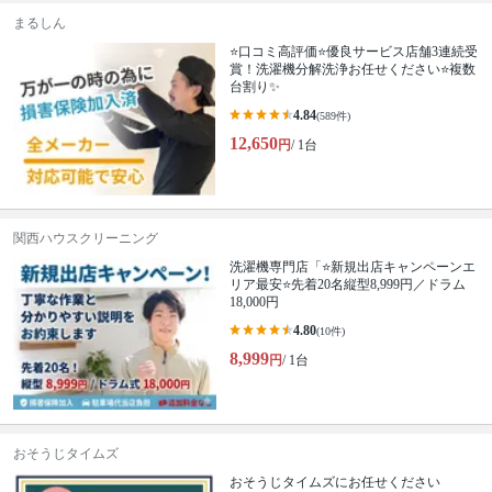
まるしん
⭐口コミ高評価⭐優良サービス店舗3連続受
賞！洗濯機分解洗浄お任せください⭐複数
台割り✨
4.84
(589件)
12,650
円
/ 1台
関西ハウスクリーニング
洗濯機専門店「⭐新規出店キャンペーンエ
リア最安⭐先着20名縦型8,999円／ドラム
18,000円
4.80
(10件)
8,999
円
/ 1台
おそうじタイムズ
おそうじタイムズにお任せください