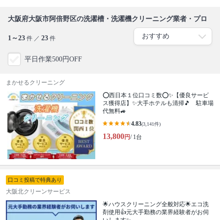
大阪府大阪市阿倍野区の洗濯槽・洗濯機クリーニング業者・プロ
1～23
23
件 ／
件
平日作業500円OFF
まかせるクリーニング
⭕西日本１位口コミ数⭕✨【優良サービ
ス獲得店】✨大手ホテルも清掃🎵 駐車場
代無料🚙
4.83
(3,141件)
13,800
円
/ 1台
口コミ投稿で特典あり
大阪北クリーンサービス
🌟ハウスクリーニング全般対応🌟エコ洗
剤使用👍元大手勤務の業界経験者がお伺