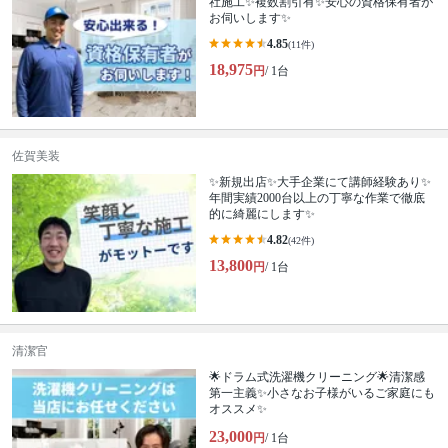
社施工✨複数割引有✨安心の資格保有者が
お伺いします✨
4.85
(11件)
18,975
円
/ 1台
佐賀美装
✨新規出店✨大手企業にて講師経験あり✨
年間実績2000台以上の丁寧な作業で徹底
的に綺麗にします✨
4.82
(42件)
13,800
円
/ 1台
清潔官
🌟ドラム式洗濯機クリーニング🌟清潔感
第一主義✨小さなお子様がいるご家庭にも
オススメ✨
23,000
円
/ 1台