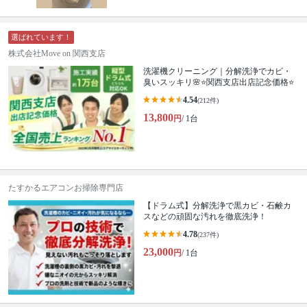
選ばれています！
株式会社Move on 関西支店
洗濯機クリーニング｜分解洗浄でカビ・
臭いスッキリ🌸⭐️関西支店出店記念価格⭐️
4.54
(212件)
13,800
円
/ 1台
たすかるエアコンお掃除専門店
【ドラム式】分解洗浄で黒カビ・石鹸カ
スなどの頑固な汚れを徹底洗浄！
4.78
(237件)
23,000
円
/ 1台