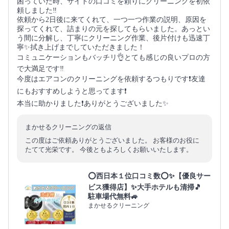
困っていた時、サイトの口コミを頼りにクリーニングを初依
頼しました‼️
依頼から2日後に来てくれて、一つ一つ作業の説明、原因を
探ってくれて、詰まりの元を探してもらいました。あっとい
う間に分解し、丁寧にクリーニング作業、後片付けも迅速丁
寧✨拭き上げまでしていただきました！
コミュニケーションもバッチリ👌とても感じの良いプロの方
で大満足です‼️
今度はエアコンのクリーニングを依頼するつもりです❗️友達
にもおすすめしようと思ってます❗️
本当に助かりました❗️ありがとうございました✨
まかせるクリーニングの返信
この度はご依頼ありがとうございました。 お客様のお役に
たてて光栄です。 今後ともよろしくお願いいたします。
⭕西日本１位口コミ数⭕✨【優良サー
ビス獲得店】✨大手ホテルも清掃🎵
駐車場代無料🚙
まかせるクリーニング