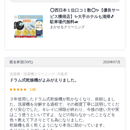
⭕西日本１位口コミ数⭕✨【優良サー
ビス獲得店】✨大手ホテルも清掃🎵
駐車場代無料🚙
まかせるクリーニング
匿名希望(50代)
2026年07月
洗濯槽・洗濯機クリーニング | 大阪府
ドラム式乾燥機がよみがえりました。
5.00
３年使用したドラム式乾燥機が乾かなくなり、依頼しまし
た。洗濯機を分解する過程で、その都度丁寧に説明してくだ
さり安心でした。キレイに掃除が終わり、今後の使い方や実
はこう使うといいですよ、などの知らなかったことなどを
色々教えて下さりとても為になりました。
乾燥機も良く乾くようになり本当に助かっています。