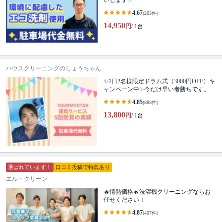
いします✨
4.67
(203件)
14,950
円
/ 1台
ハウスクリーニングのしょうちゃん
✨1日2名様限定ドラム式（3000円OFF）キ
ャンペーン中✨今だけ早い者勝ちです。
4.85
(883件)
13,800
円
/ 1台
選ばれています！
口コミ投稿で特典あり
エル・クリーン
🔥情熱価格🔥洗濯機クリーニングならお
任せください！
4.87
(407件)