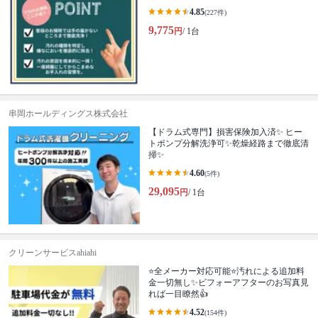
4.85
(227件)
9,775
円
/ 1台
串岡ホールディングス株式会社
【ドラム式専門】損害保険加入済✨ ヒー
トポンプ分解洗浄可✨乾燥経路まで徹底清
掃✨
4.60
(5件)
29,095
円
/ 1台
クリーンサービスahiahi
⭐全メーカー対応可能⭐汚れによる追加料
金一切無し✨ビフォーアフターのお写真見
れば一目瞭然👍
4.52
(154件)