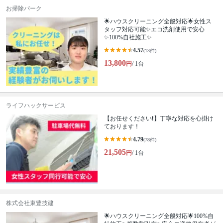
お掃除パーク
🌟ハウスクリーニング全般対応🌟女性ス
タッフ対応可能✨エコ洗剤使用で安心
✨100%自社施工✨
4.57
(13件)
13,800
円
/ 1台
ライフハックサービス
【お任せください❗️】丁寧な対応を心掛け
ております！
4.79
(78件)
21,505
円
/ 1台
株式会社東豊技建
🌟ハウスクリーニング全般対応🌟100%自