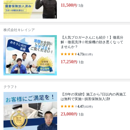
11,500
円
/ 1台
株式会社キレイシア
【人気ブロガーさんにも紹介！】徹底分
解・徹底洗浄☆乾燥機の効き悪くなって
ませんか？
4.73
(611件)
17,250
円
/ 1台
クラフト
【20年の実績❗️】施工から7日以内の再施工
は無料で実施✨損害保険加入済❗️
4.47
(102件)
23,000
円
/ 1台