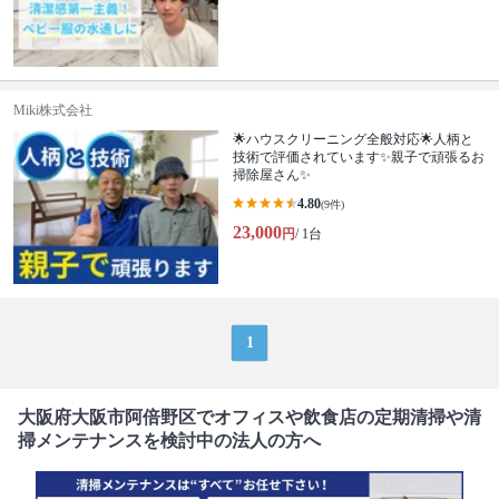
Miki株式会社
🌟ハウスクリーニング全般対応🌟人柄と
技術で評価されています✨親子で頑張るお
掃除屋さん✨
4.80
(9件)
23,000
円
/ 1台
1
大阪府大阪市阿倍野区でオフィスや飲食店の定期清掃や清
掃メンテナンスを検討中の法人の方へ