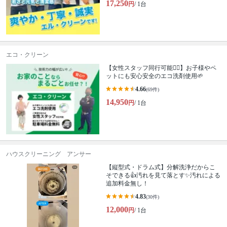
17,250
円
/ 1台
エコ・クリーン
【女性スタッフ同行可能🙆‍♀️】お子様やペ
ットにも安心安全のエコ洗剤使用🌱
4.66
(69件)
14,950
円
/ 1台
ハウスクリーニング アンサー
【縦型式・ドラム式】分解洗浄だからこ
そできる👍汚れを見て落とす✨汚れによる
追加料金無し！
4.83
(30件)
12,000
円
/ 1台