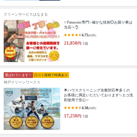
クリーンサービスはなまる
✨Panasonic専門✨確かな技術💮お困り事は
当店へ👌
4.75
(41件)
21,850
円
/ 1台
選ばれています！
口コミ投稿で特典あり
神戸クリーンワークス
🌟ハウスクリーニング全般対応🌟多くの
お客様に満足いただいております✨エコ洗
剤使用で安心✨
4.58
(43件)
17,250
円
/ 1台