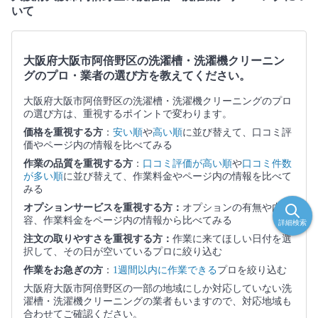
いて
大阪府大阪市阿倍野区の洗濯槽・洗濯機クリーニン
グのプロ・業者の選び方を教えてください。
大阪府大阪市阿倍野区の洗濯槽・洗濯機クリーニングのプロ
の選び方は、重視するポイントで変わります。
価格を重視する方
：
安い順
や
高い順
に並び替えて、口コミ評
価やページ内の情報を比べてみる
作業の品質を重視する方
：
口コミ評価が高い順
や
口コミ件数
が多い順
に並び替えて、作業料金やページ内の情報を比べて
みる
オプションサービスを重視する方：
オプションの有無や内
容、作業料金をページ内の情報から比べてみる
詳細検索
注文の取りやすさを重視する方：
作業に来てほしい日付を選
択して、その日が空いているプロに絞り込む
作業をお急ぎの方
：
1週間以内に作業できる
プロを絞り込む
大阪府大阪市阿倍野区の一部の地域にしか対応していない洗
濯槽・洗濯機クリーニングの業者もいますので、対応地域も
合わせてご確認ください。