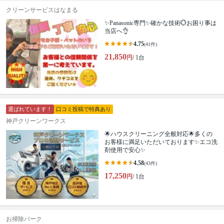
クリーンサービスはなまる
✨Panasonic専門✨確かな技術💮お困り事は
当店へ👌
4.75
(41件)
21,850
円
/ 1台
選ばれています！
口コミ投稿で特典あり
神戸クリーンワークス
🌟ハウスクリーニング全般対応🌟多くの
お客様に満足いただいております✨エコ洗
剤使用で安心✨
4.58
(43件)
17,250
円
/ 1台
お掃除パーク