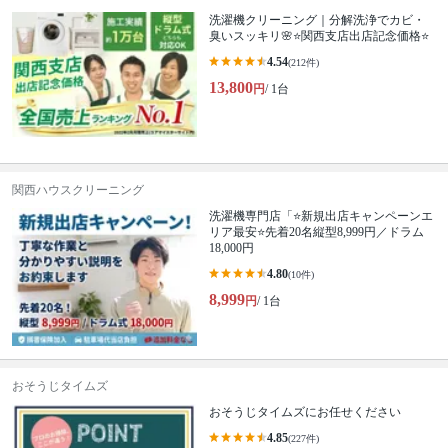
洗濯機クリーニング｜分解洗浄でカビ・
臭いスッキリ🌸⭐️関西支店出店記念価格⭐️
4.54
(212件)
13,800
円
/ 1台
関西ハウスクリーニング
洗濯機専門店「⭐新規出店キャンペーンエ
リア最安⭐先着20名縦型8,999円／ドラム
18,000円
4.80
(10件)
8,999
円
/ 1台
おそうじタイムズ
おそうじタイムズにお任せください
4.85
(227件)