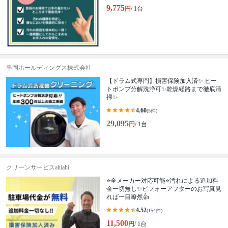
9,775
円
/ 1台
串岡ホールディングス株式会社
【ドラム式専門】損害保険加入済✨ ヒー
トポンプ分解洗浄可✨乾燥経路まで徹底清
掃✨
4.60
(5件)
29,095
円
/ 1台
クリーンサービスahiahi
⭐全メーカー対応可能⭐汚れによる追加料
金一切無し✨ビフォーアフターのお写真見
れば一目瞭然👍
4.52
(154件)
11,500
円
/ 1台