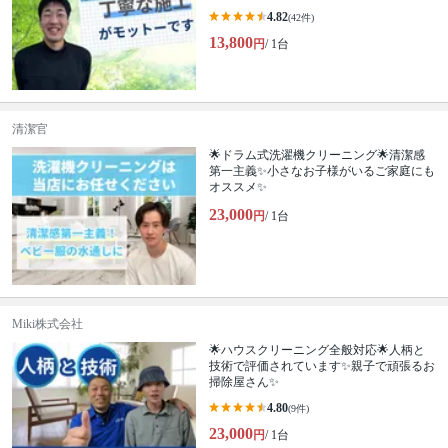
4.82
(42件)
13,800
円
/ 1台
清潔官
🌟ドラム式洗濯機クリーニング🌟清潔感
第一主義✨小さなお子様がいるご家庭にも
オススメ✨
23,000
円
/ 1台
Miki株式会社
🌟ハウスクリーニング全般対応🌟人柄と
技術で評価されています✨親子で頑張るお
掃除屋さん✨
4.80
(9件)
23,000
円
/ 1台