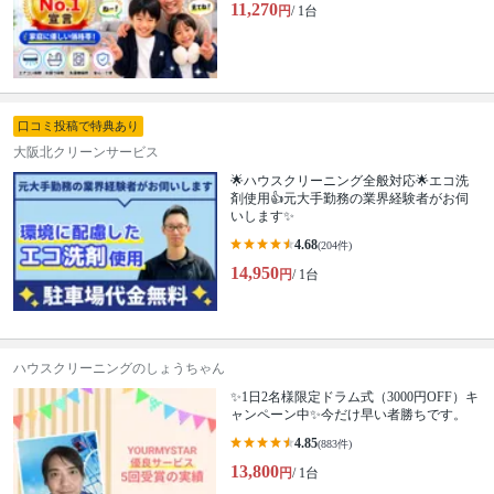
11,270
円
/ 1台
口コミ投稿で特典あり
大阪北クリーンサービス
🌟ハウスクリーニング全般対応🌟エコ洗
剤使用👍元大手勤務の業界経験者がお伺
いします✨
4.68
(204件)
14,950
円
/ 1台
ハウスクリーニングのしょうちゃん
✨1日2名様限定ドラム式（3000円OFF）キ
ャンペーン中✨今だけ早い者勝ちです。
4.85
(883件)
13,800
円
/ 1台