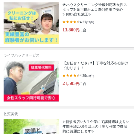
🌟ハウスクリーニング全般対応🌟女性ス
タッフ対応可能✨エコ洗剤使用で安心
✨100%自社施工✨
4.57
(13件)
13,800
円
/ 1台
ライフハックサービス
【お任せください❗️】丁寧な対応を心掛け
ております！
4.79
(78件)
21,505
円
/ 1台
佐賀美装
✨新規出店✨大手企業にて講師経験あり✨
年間実績2000台以上の丁寧な作業で徹底
的に綺麗にします✨