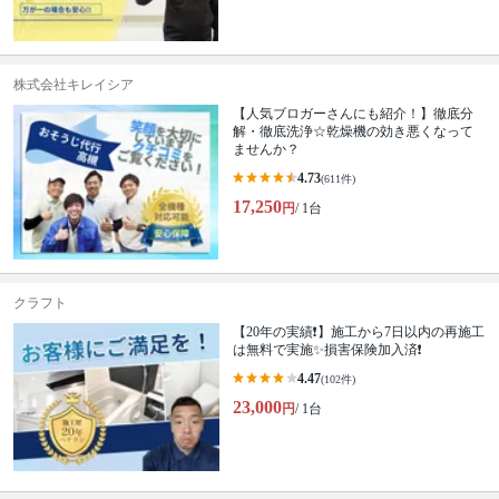
株式会社キレイシア
【人気ブロガーさんにも紹介！】徹底分
解・徹底洗浄☆乾燥機の効き悪くなって
ませんか？
4.73
(611件)
17,250
円
/ 1台
クラフト
【20年の実績❗️】施工から7日以内の再施工
は無料で実施✨損害保険加入済❗️
4.47
(102件)
23,000
円
/ 1台