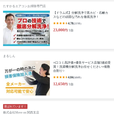
たすかるエアコンお掃除専門店
【ドラム式】分解洗浄で黒カビ・石鹸カ
スなどの頑固な汚れを徹底洗浄！
4.78
(237件)
23,000
円
/ 1台
まるしん
⭐口コミ高評価⭐優良サービス店舗3連続受
賞！洗濯機分解洗浄お任せください⭐複数
台割り✨
4.84
(589件)
12,650
円
/ 1台
選ばれています！
株式会社Move on 関西支店