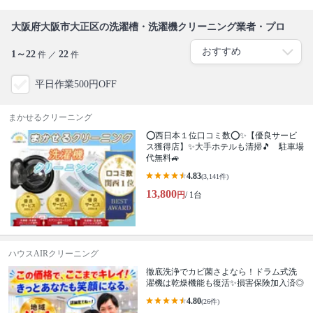
大阪府大阪市大正区の洗濯槽・洗濯機クリーニング業者・プロ
1～22
22
件 ／
件
平日作業500円OFF
まかせるクリーニング
⭕西日本１位口コミ数⭕✨【優良サービ
ス獲得店】✨大手ホテルも清掃🎵 駐車場
代無料🚙
4.83
(3,141件)
13,800
円
/ 1台
ハウスAIRクリーニング
徹底洗浄でカビ菌さよなら！ドラム式洗
濯機は乾燥機能も復活✨損害保険加入済◎
4.80
(26件)