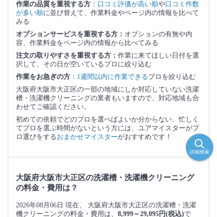
作業の品質を重視する方
：
口コミ評価が高い順
や
口コミ件数
が多い順
に並び替えて、作業料金やページ内の情報を比べて
みる
オプションサービスを重視する方：
オプションの有無や内
容、作業料金をページ内の情報から比べてみる
注文の取りやすさを重視する方：
作業に来てほしい日付を選
択して、その日が空いているプロに絞り込む
作業をお急ぎの方
：
1週間以内に作業できる
プロを絞り込む
大阪府大阪市大正区の一部の地域にしか対応していない洗濯
槽・洗濯機クリーニングの業者もいますので、対応地域も合
わせてご確認ください。
初めての依頼でどのプロを選べばよいか分からない、忙しく
てプロを選ぶ時間がないという方には、ユアマイスターがプ
ロ選びをする
おまかせマイスター
がおすすめです！
詳細検索
大阪府大阪市大正区の洗濯槽・洗濯機クリーニング
の料金・費用は？
2026年08月06日 現在、 大阪府大阪市大正区の洗濯槽・洗濯
機クリーニングの料金・費用は、
8,999～29,095円(税込)
で