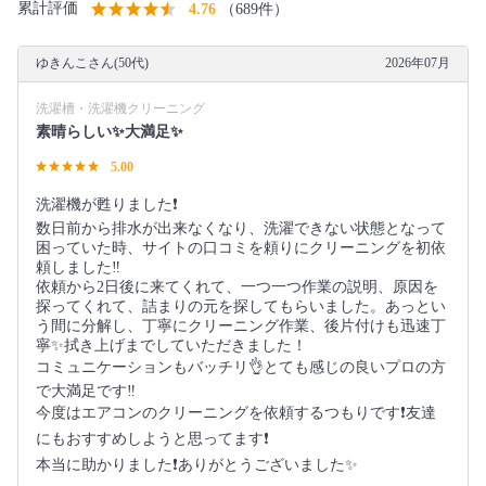
累計評価
4.76
（689件）
ゆきんこさん(50代)
2026年07月
洗濯槽・洗濯機クリーニング
素晴らしい✨大満足✨
5.00
洗濯機が甦りました❗️
数日前から排水が出来なくなり、洗濯できない状態となって
困っていた時、サイトの口コミを頼りにクリーニングを初依
頼しました‼️
依頼から2日後に来てくれて、一つ一つ作業の説明、原因を
探ってくれて、詰まりの元を探してもらいました。あっとい
う間に分解し、丁寧にクリーニング作業、後片付けも迅速丁
寧✨拭き上げまでしていただきました！
コミュニケーションもバッチリ👌とても感じの良いプロの方
で大満足です‼️
今度はエアコンのクリーニングを依頼するつもりです❗️友達
にもおすすめしようと思ってます❗️
本当に助かりました❗️ありがとうございました✨