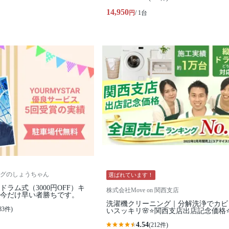
14,950
円
/ 1台
グのしょうちゃん
選ばれています！
ドラム式（3000円OFF）キ
株式会社Move on 関西支店
✨今だけ早い者勝ちです。
洗濯機クリーニング｜分解洗浄でカビ
83件)
いスッキリ🌸⭐️関西支店出店記念価格⭐
4.54
(212件)