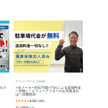
クリーンサービスahiahi
カス
⭐全メーカー対応可能⭐汚れによる追加料金
一切無し✨ビフォーアフターのお写真見れ
ば一目瞭然👍
4.52
(154件)
11,500