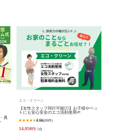
エコ・クリーン
【女性スタッフ同行可能🙆‍♀️】お子様やペッ
トにも安心安全のエコ洗剤使用🌱
・臭
4.66
(69件)
️
14,950
円
/ 1台