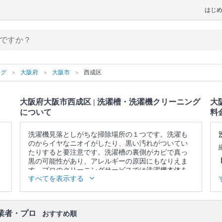
はじ
ング
大阪府
大阪市
西成区
大阪府大阪市西成区 | 洗濯槽・洗濯機クリーニング
大
について
料
洗濯機見落としがちな掃除場所の１つです。洗濯も
のからイヤなニオイがしたり、黒い汚れがついてい
たりすると要注意です。洗濯槽の裏側がカビで真っ
黒の可能性があり、アレルギーの原因にもなりえま
す。プロのクリーニングサービスでは洗濯機本体を
すべてを表示する
を分解し、まるごと徹底的に洗浄いたします。
▼表示価格に含まれる洗濯槽・洗濯機クリーニング
の作業範囲
業者・プロ
洗濯槽 / 洗濯機本体の内側・外側 / 洗濯パン / 作業場
おすすめ順