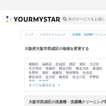
search
トップ
ハウスクリーニング
洗濯槽・洗濯機クリーニ
大阪府大阪市西成区の地域を変更する
都島区
福島区
此花区
西区
港区
大正区
天王寺区
浪速区
西淀川区
東淀川区
東成区
生野区
旭区
城東区
阿倍野区
住吉区
東住吉区
淀川区
鶴見区
住之江区
平野区
北区
中央区
すべてを表示する
大阪市西成区の洗濯槽・洗濯機クリーニング