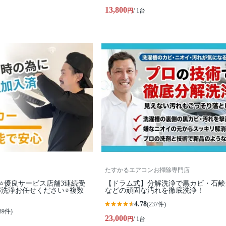
13,800
円
/ 1台
たすかるエアコンお掃除専門店
⭐優良サービス店舗3連続受
【ドラム式】分解洗浄で黒カビ・石鹸
解洗浄お任せください⭐複数
などの頑固な汚れを徹底洗浄！
4.78
(237件)
89件)
23,000
円
/ 1台