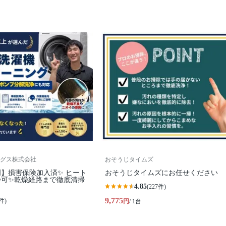
グス株式会社
おそうじタイムズ
】損害保険加入済✨ ヒート
おそうじタイムズにお任せください
浄可✨乾燥経路まで徹底清掃
4.85
(227件)
9,775
件)
円
/ 1台