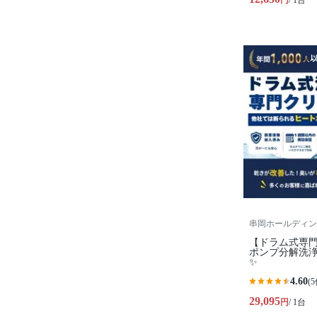
円
/ 1台
串岡ホールディン
【ドラム式専門
ポンプ分解洗
✨
4.60
(5
29,095
円
/ 1台