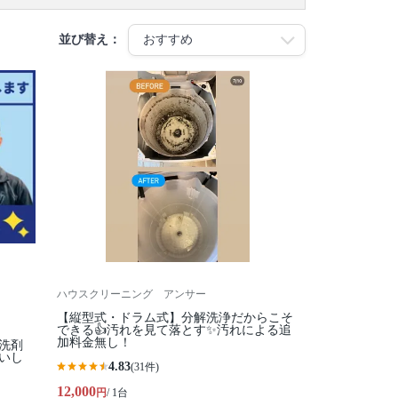
並び替え：
ハウスクリーニング アンサー
【縦型式・ドラム式】分解洗浄だからこそ
できる👍汚れを見て落とす✨汚れによる追
加料金無し！
コ洗剤
いし
4.83
(31件)
12,000
円
/ 1台