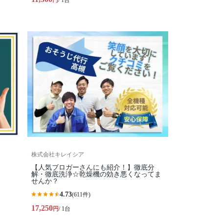
円
/ 1台
株式会社キレイシア
【人気ブロガーさんにも紹介！】徹底分
解・徹底洗浄☆乾燥機の効き悪くなってま
せんか？
4.73
(611件)
17,250
円
/ 1台