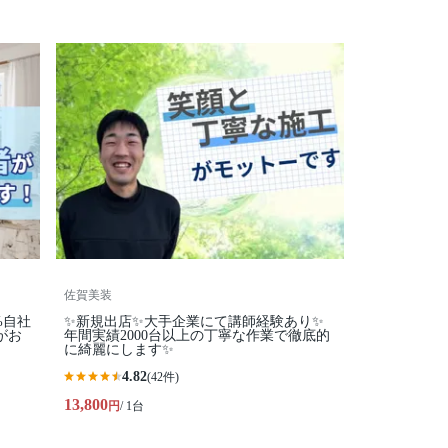
佐賀美装
%自社
✨新規出店✨大手企業にて講師経験あり✨
がお
年間実績2000台以上の丁寧な作業で徹底的
に綺麗にします✨
4.82
(42件)
13,800
円
/ 1台