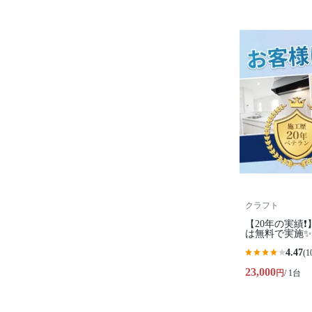
クラフト
【20年の実績❗
は無料で実施✨
4.47
(1
23,000
円
/ 1台