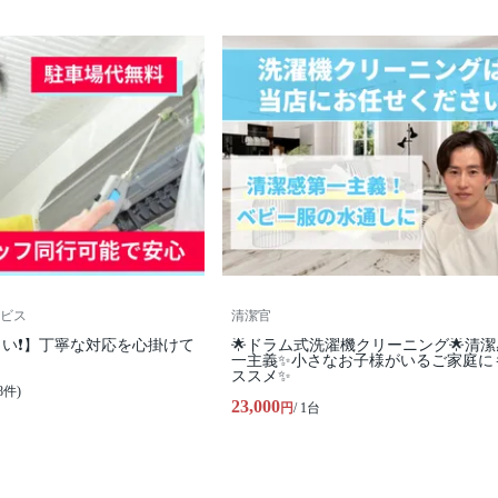
ビス
清潔官
い❗️】丁寧な対応を心掛けて
🌟ドラム式洗濯機クリーニング🌟清
一主義✨小さなお子様がいるご家庭に
ススメ✨
8件)
23,000
円
/ 1台