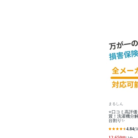
まるしん
⭐口コミ高評価
賞！洗濯機分
台割り✨
4.84
(5
12,650