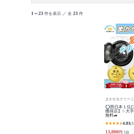
1～23
23
件を表示 ／ 全
件
まかせるクリーニ
⭕西日本１位
獲得店】✨大手
無料🚙
4.83
(3
13,800
円
/ 1台