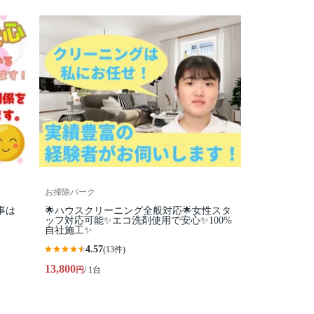
お掃除パーク
り事は
🌟ハウスクリーニング全般対応🌟女性スタ
ッフ対応可能✨エコ洗剤使用で安心✨100%
自社施工✨
4.57
(13件)
13,800
円
/ 1台