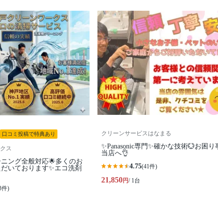
クリーンサービスはなまる
口コミ投稿で特典あり
✨Panasonic専門✨確かな技術💮お困
クス
当店へ👌
ーニング全般対応🌟多くのお
4.75
(41件)
ただいております✨エコ洗剤
21,850
円
/ 1台
3件)