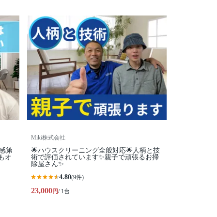
Miki株式会社
潔感第
🌟ハウスクリーニング全般対応🌟人柄と技
もオ
術で評価されています✨親子で頑張るお掃
除屋さん✨
4.80
(9件)
23,000
円
/ 1台