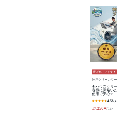
選ばれています！
神戸クリーンワー
🌟ハウスクリ
客様に満足い
使用で安心✨
4.58
(4
17,250
円
/ 1台