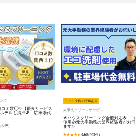
所の簡易清掃
口コミ
もご参照ください。
※本ページでは一部プロモーションを含む場合があ
ります。
ング
口コミ投稿で特典あり
口コミ数⭕✨【優良サービス
大阪北クリーンサービス
ホテルも清掃🎵 駐車場代
🌟ハウスクリーニング全般対応🌟エ
使用👍元大手勤務の業界経験者がお伺
143件)
ます✨
4.68
(205件)