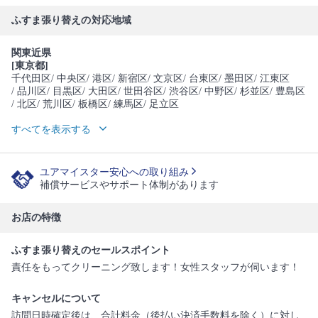
ふすま張り替えの対応地域
関東近県
[東京都]
千代田区
/ 中央区
/ 港区
/ 新宿区
/ 文京区
/ 台東区
/ 墨田区
/ 江東区
/ 品川区
/ 目黒区
/ 大田区
/ 世田谷区
/ 渋谷区
/ 中野区
/ 杉並区
/ 豊島区
/ 北区
/ 荒川区
/ 板橋区
/ 練馬区
/ 足立区
すべてを表示する
ユアマイスター安心への取り組み
補償サービスやサポート体制があります
お店の特徴
ふすま張り替えのセールスポイント
責任をもってクリーニング致します！女性スタッフが伺います！
キャンセルについて
訪問日時確定後は、合計料金（後払い決済手数料を除く）に対し