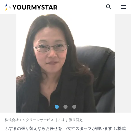
search
menu
株式会社エムクリーンサービス
｜ふすま張り替え
ふすまの張り替えならお任せを！/女性スタッフが伺います！/株式