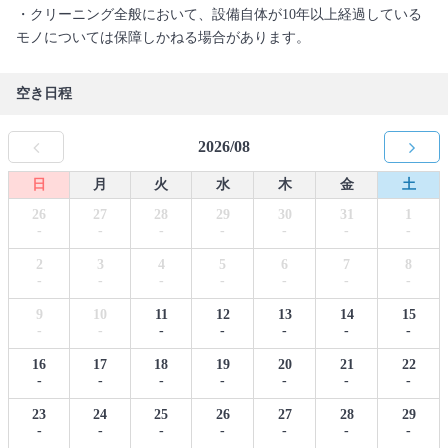
・クリーニング全般において、設備自体が10年以上経過している
モノについては保障しかねる場合があります。
空き日程
2026/08
日
月
火
水
木
金
土
26
27
28
29
30
31
1
-
-
-
-
-
-
-
2
3
4
5
6
7
8
-
-
-
-
-
-
-
9
10
11
12
13
14
15
-
-
-
-
-
-
-
16
17
18
19
20
21
22
-
-
-
-
-
-
-
23
24
25
26
27
28
29
-
-
-
-
-
-
-