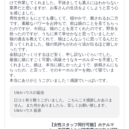
けて作業してくれました。手抜きしても素人にはわからない
業界だと思いますが、お客さんの生活をよくしようと言う心
を感じました。
男性女性ともにとても優しくて、穏やかで、癒されるお二方
です。素敵なパワーをお持ちで、前は娘のことを見てもらっ
たのですが、今回は、猫のことを見てくれたのです。野良を
拾ったのですが、うちに来て幸せかなと思っていましたが、
猫の過去を教えてくれて、猫はこんなふうに思ってるんだと
言ってくれました。猫の気持ちがわかり涙が出るほど嬉しか
ったです。
金額はびっくりするほど安く、申し訳ないぐらいでした。
最後に娘にすごく可愛い高級そうなキーホルダーを手渡して
くれました。娘は、本当に嬉しかったようで、妖精さんにも
らったの、と言って、そのキーホルダーを抱いて寝ていま
す。
本当にありがとうございました！感謝でいっぱいです。
U&Sハウスの返信
口コミ有り難うございました。 こちらこそ感謝しかありま
せん。 また何かありましたら、宜しくお願い致します。
U&Sハウス 荻原
【女性スタッフ同行可能】ホテルマ