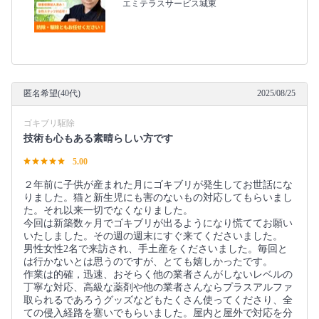
エミテラスサービス城東
匿名希望(40代)
2025/08/25
ゴキブリ駆除
技術も心もある素晴らしい方です
5.00
２年前に子供が産まれた月にゴキブリが発生してお世話にな
りました。猫と新生児にも害のないもの対応してもらいまし
た。それ以来一切でなくなりました。
今回は新築数ヶ月でゴキブリが出るようになり慌ててお願い
いたしました。その週の週末にすぐ来てくださいました。
男性女性2名で来訪され、手土産をくださいました。毎回と
は行かないとは思うのですが、とても嬉しかったです。
作業は的確，迅速、おそらく他の業者さんがしないレベルの
丁寧な対応、高級な薬剤や他の業者さんならプラスアルファ
取られるであろうグッズなどもたくさん使ってくださり、全
ての侵入経路を塞いでもらいました。屋内と屋外で対応を分