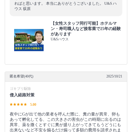
ればと思います。 本当にありがとうございました。 U&S ハ
ウス 荻原
【女性スタッフ同行可能】ホテルマ
ン・寿司職人など接客業で25年の経験
があります
U&Sハウス
匿名希望(40代)
2025/10/21
ゴキブリ駆除
侵入経路対策
5.00
夜中にGが出て他の業者を呼んだ際に、糞の量が異常、卵も
あって孵化してる、この大きさの害虫がこの時期に出るのは
異常、薬を撒くとすぐに糞が盛り上がってきてもうどうにも
出来ないなど不安を煽るだけ煽って多額の費用を請求されま