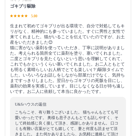
ゴキブリ駆除
5.00
生まれて初めてゴキブリが出る環境で、自分で対処してもキ
リがなく、精神的にも参っていました。すぐに男性と女性で
来てくれました。猫がいることを伝えていたのですが、お土
産をいただきました😊
猫に害がない薬剤を使っていただき、丁寧に説明がありまし
た。考えられる箇所全てに薬剤を塗り、塞いでくれました。
二度とゴキブリを見たくないという思いを理解してくれて、
これでもかというくらい塞いでくれました。お二人ともとて
も明るく素晴らしいお人柄でとても楽しい(？)駆除タイムで
した。いろいろなお話しをしながら部屋だけでなく、気持ち
まですっきりしました。翌日からゴキブリの死骸を目にし、
薬剤の効果を実感しています。目にしなくなる日が待ち遠し
いです。お二人に依頼して本当に良かったです。
U&Sハウスの返信
こちらこそ、有り難うございました。 猫ちゃんもとても可
愛いかったです。 奥様も息子さんもとても話しやすく、そ
して終始感じ良く接して頂き、感謝しかありません。 口コ
ミも有難い言葉がとても嬉しくて、妻と何度も読ませて頂
きました。 また何かありましたら、お気軽に連絡して頂け