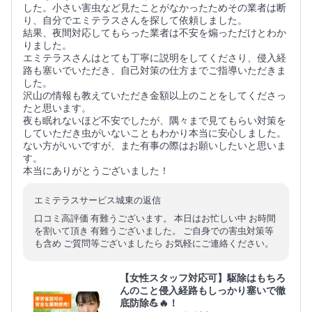
した。小さい害虫など見たことがなかったためその業者は断
り、自分でエミテラスさんを探して依頼しました。
結果、夜間対応してもらった業者は不安を煽っただけとわか
りました。
エミテラスさんはとても丁寧に説明をしてくださり、侵入経
路も塞いでいただき、自己対策の仕方までご指導いただきま
した。
沢山の情報も教えていただき金額以上のことをしてくださっ
たと思います。
夜も眠れないほど不安でしたが、隅々まで見てもらい対策を
していただき虫がいないこともわかり本当に安心しました。
ない方がいいですが、また有事の際はお願いしたいと思いま
す。
本当にありがとうございました！
エミテラスサービス城東の返信
口コミ高評価 有難うございます。 本日はお忙しい中 お時間
を割いて頂き 有難うございました。 ご自身での害虫対策等
も含め ご質問等ございましたら お気軽にご連絡ください。
【女性スタッフ対応可】駆除はもちろ
んのこと侵入経路もしっかり塞いで徹
底防除💪🔥！