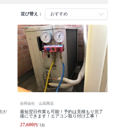
並び替え：
合同会社 山花商店
け/
最短翌日作業も可能！予約は見積もり完了
後にできます！エアコン取り付け工事！
27,600
円
/ 1台