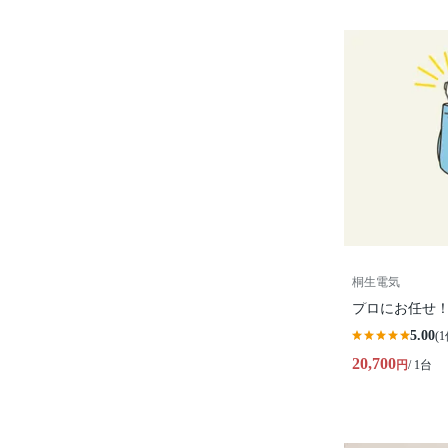
桐生電気
プロにお任せ！
5.00
(1
20,700
円
/ 1台