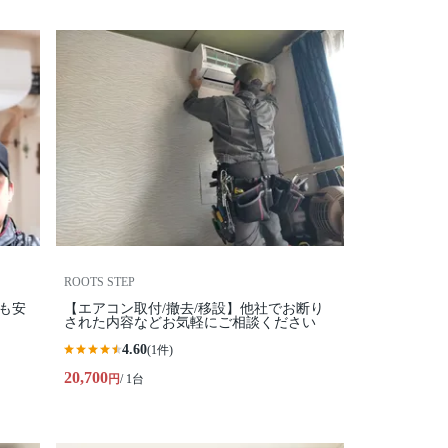
ROOTS STEP
も安
【エアコン取付/撤去/移設】他社でお断り
された内容などお気軽にご相談ください
4.60
(1件)
20,700
円
/ 1台