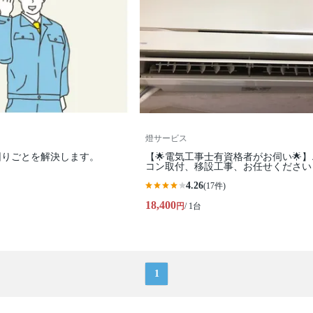
燈サービス
困りごとを解決します。
【🌟電気工事士有資格者がお伺い🌟
コン取付、移設工事、お任せください
4.26
(17件)
18,400
円
/ 1台
1