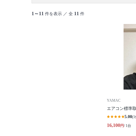
1～11
11
件を表示 ／ 全
件
YAMAC
エアコン標準
5.00
(1
16,100
円
/ 1台