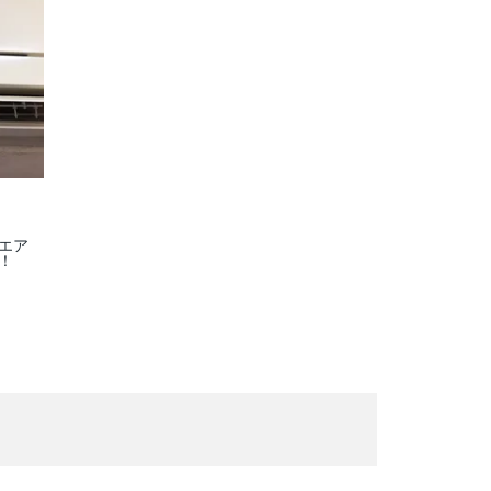
】エア
！