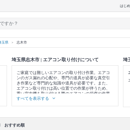
はじ
埼玉県
志木市
埼玉県志木市 | エアコン取り付けについて
埼
ご家庭では難しいエアコンの取り付け作業。エアコ
ンのガス漏れの心配や、専門の道具が必要な真空引
き作業など専門的な知識や道具が必要です。また、
エアコン取り付けは高い位置での作業が伴うため、
重い室内機を取り付ける際のエアコンの損傷や作業
すべてを表示する
中の怪我の恐れがありますが、プロに頼めば安心で
す。
▼表示価格に含まれるエアコン取り付けの作業範囲
設置個所の構造確認 / 作業についての説明 / 背板取り
付け / 室内機設置 / 室外機据え置き台(プラブロック)
ロ
おすすめ順
設置 / 室外機設置 / 壁の配管穴開け(木造・モルタ