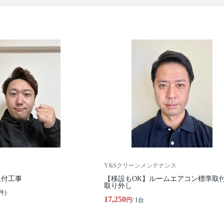
ル・石膏・ALC) / 配管類の用意(最大4m) / 配管類の
設置 / アース接続 / 真空引き施工(エアパージ) /動作
確認
口コミ
もご参照ください。
※本ページでは一部プロモーションを含む場合があ
ります。
Y&Sクリーンメンテナンス
取付工事
【移設もOK】ルームエアコン標準取付
取り外し
件)
17,250
円
/ 1台