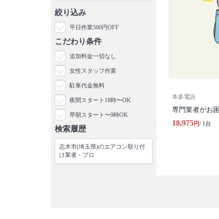
絞り込み
平日作業500円OFF
こだわり条件
追加料金一切なし
女性スタッフ作業
駐車代金無料
本多電設
夜間スタート18時〜OK
専門業者がお
早朝スタート〜9時OK
18,975
円
/ 1台
検索履歴
志木市(埼玉県)のエアコン取り付
け業者・プロ