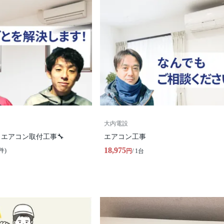
大内電設
エアコン取付工事🔧
エアコン工事
18,975
件)
円
/ 1台