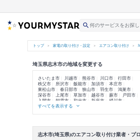
search
トップ
家電の取り付け・設定
エアコン取り付け
埼玉県志木市の地域を変更する
さいたま市
川越市
熊谷市
川口市
行田市
秩父市
所沢市
飯能市
加須市
本庄市
東松山市
春日部市
狭山市
羽生市
鴻巣市
深谷市
上尾市
草加市
越谷市
蕨市
戸田市
入間市
朝霞市
和光市
新座市
桶川市
すべてを表示する
久喜市
北本市
八潮市
富士見市
三郷市
蓮田市
坂戸市
幸手市
鶴ヶ島市
日高市
吉川市
ふじみ野市
白岡市
北足立郡
入間郡
比企郡
秩父郡
児玉郡
大里郡
南埼玉郡
北葛飾郡
志木市(埼玉県)のエアコン取り付け業者・プ