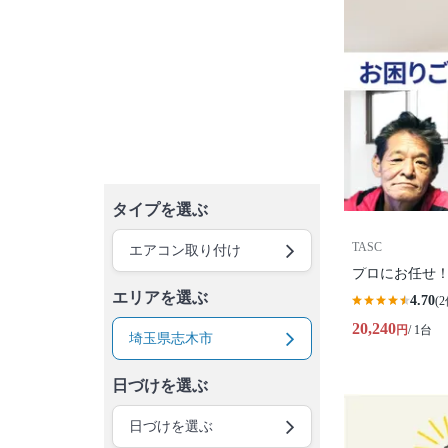
タイプを選ぶ
TASC
エアコン取り付け
プロにお任せ！
エリアを選ぶ
4.70
(2
20,240
円
/ 1台
埼玉県志木市
日づけを選ぶ
日づけを選ぶ