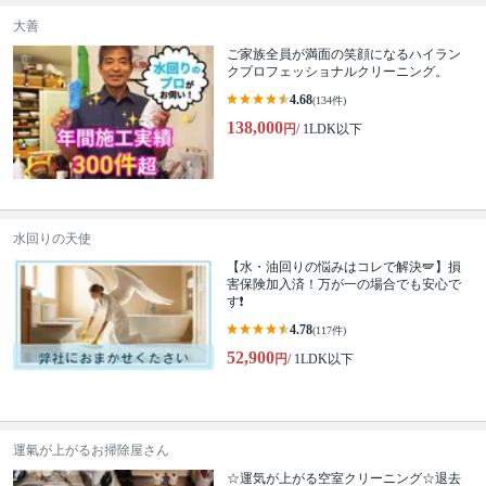
大善
ご家族全員が満面の笑顔になるハイラン
クプロフェッショナルクリーニング。
4.68
(134件)
138,000
円
/ 1LDK以下
水回りの天使
【水・油回りの悩みはコレで解決🪽】損
害保険加入済！万が一の場合でも安心で
す❗️
4.78
(117件)
52,900
円
/ 1LDK以下
運氣が上がるお掃除屋さん
☆運気が上がる空室クリーニング☆退去