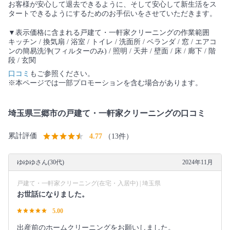
お客様が安心して退去できるように、そして安心して新生活をス
タートできるようにするためのお手伝いをさせていただきます。
▼表示価格に含まれる戸建て・一軒家クリーニングの作業範囲
キッチン / 換気扇 / 浴室 / トイレ / 洗面所 / ベランダ / 窓 / エアコ
ンの簡易洗浄(フィルターのみ) / 照明 / 天井 / 壁面 / 床 / 廊下 / 階
段 / 玄関
口コミ
もご参照ください。
※本ページでは一部プロモーションを含む場合があります。
埼玉県三郷市の戸建て・一軒家クリーニングの口コミ
累計評価
4.77
（13件）
ゆゆゆさん(30代)
2024年11月
戸建て・一軒家クリーニング(在宅・入居中) | 埼玉県
お世話になりました。
5.00
出産前のホームクリーニングをお願いしました。