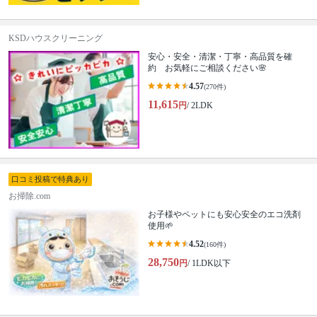
KSDハウスクリーニング
安心・安全・清潔・丁寧・高品質を確
約 お気軽にご相談ください🌸
4.57
(270件)
11,615
円
/ 2LDK
口コミ投稿で特典あり
お掃除.com
お子様やペットにも安心安全のエコ洗剤
使用🌱
4.52
(160件)
28,750
円
/ 1LDK以下