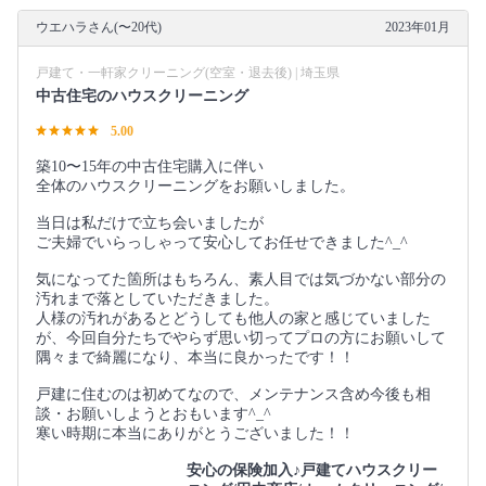
ウエハラさん(〜20代)
2023年01月
戸建て・一軒家クリーニング(空室・退去後) | 埼玉県
中古住宅のハウスクリーニング
5.00
築10〜15年の中古住宅購入に伴い
全体のハウスクリーニングをお願いしました。
当日は私だけで立ち会いましたが
ご夫婦でいらっしゃって安心してお任せできました^_^
気になってた箇所はもちろん、素人目では気づかない部分の
汚れまで落としていただきました。
人様の汚れがあるとどうしても他人の家と感じていました
が、今回自分たちでやらず思い切ってプロの方にお願いして
隅々まで綺麗になり、本当に良かったです！！
戸建に住むのは初めてなので、メンテナンス含め今後も相
談・お願いしようとおもいます^_^
寒い時期に本当にありがとうございました！！
安心の保険加入♪戸建てハウスクリー