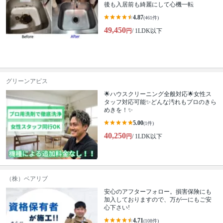
後も入居前も綺麗にして心機一転
4.87
(461件)
49,450
円
/ 1LDK以下
グリーンアピス
🌟ハウスクリーニング全般対応🌟女性ス
タッフ対応可能✨どんな汚れもプロのきら
めきを！✨
5.00
(1件)
40,250
円
/ 1LDK以下
（株）ベアリブ
安心のアフターフォロー。損害保険にも
加入しておりますので、万が一にもご安
心下さい!
4.71
(108件)