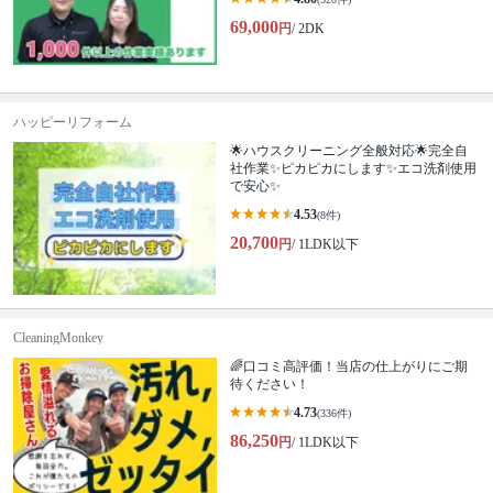
69,000
円
/ 2DK
ハッピーリフォーム
🌟ハウスクリーニング全般対応🌟完全自
社作業✨️ピカピカにします✨️エコ洗剤使用
で安心✨
4.53
(8件)
20,700
円
/ 1LDK以下
CleaningMonkey
🌈口コミ高評価！当店の仕上がりにご期
待ください！
4.73
(336件)
86,250
円
/ 1LDK以下