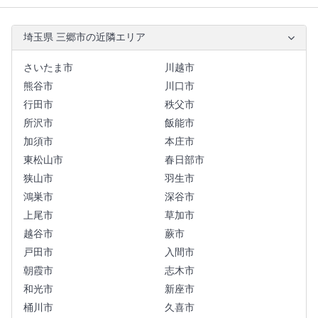
埼玉県 三郷市の近隣エリア
さいたま市
川越市
熊谷市
川口市
行田市
秩父市
所沢市
飯能市
加須市
本庄市
東松山市
春日部市
狭山市
羽生市
鴻巣市
深谷市
上尾市
草加市
越谷市
蕨市
戸田市
入間市
朝霞市
志木市
和光市
新座市
桶川市
久喜市