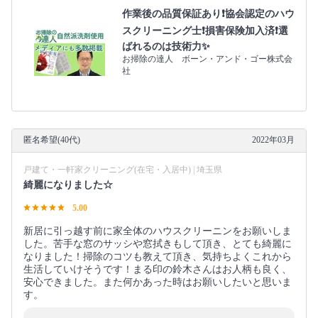
作業後の品質保証あり❗️協会認定のハウ
スクリーニング士❗️損害保険加入済❗️選
ばれるのは技術力✨
お掃除の達人 ボーン・アンド・ゴー株式会
社
匿名希望(40代)
2022年03月
戸建て・一軒家クリーニング(在宅・入居中) | 埼玉県
綺麗になりました☆
5.00
新居に引っ越す前に家全体のハウスクリーニンをお願いしま
した。苦手な窓のサッシや窓拭きもして頂き、とても綺麗に
なりました！掃除のコツも教えて頂き、気持ちよくこれから
生活していけそうです！まる印の鈴木さんはお人柄も良く、
安心できました。また何かあった時はお願いしたいと思いま
す。