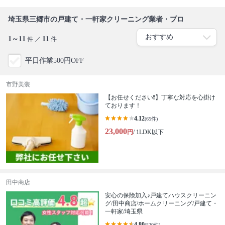
埼玉県三郷市の戸建て・一軒家クリーニング業者・プロ
1～11
11
件 ／
件
平日作業500円OFF
市野美装
【お任せください❗️】丁寧な対応を心掛け
ております！
4.12
(65件)
23,000
円
/ 1LDK以下
田中商店
安心の保険加入♪戸建てハウスクリーニン
グ/田中商店/ホームクリーニング/戸建て・
一軒家/埼玉県
4.80
(520件)