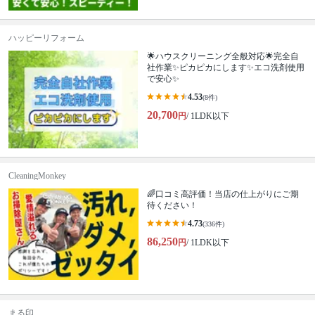
ハッピーリフォーム
🌟ハウスクリーニング全般対応🌟完全自
社作業✨️ピカピカにします✨️エコ洗剤使用
で安心✨
4.53
(8件)
20,700
円
/ 1LDK以下
CleaningMonkey
🌈口コミ高評価！当店の仕上がりにご期
待ください！
4.73
(336件)
86,250
円
/ 1LDK以下
まる印