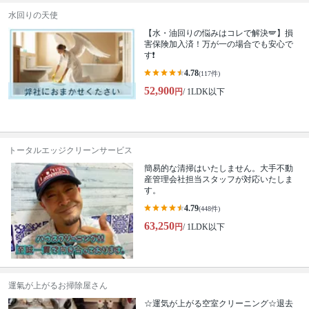
水回りの天使
【水・油回りの悩みはコレで解決🪽】損
害保険加入済！万が一の場合でも安心で
す❗️
4.78
(117件)
52,900
円
/ 1LDK以下
トータルエッジクリーンサービス
簡易的な清掃はいたしません。大手不動
産管理会社担当スタッフが対応いたしま
す。
4.79
(448件)
63,250
円
/ 1LDK以下
運氣が上がるお掃除屋さん
☆運気が上がる空室クリーニング☆退去