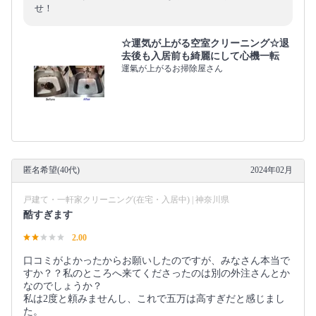
せ！
☆運気が上がる空室クリーニング☆退
去後も入居前も綺麗にして心機一転
運氣が上がるお掃除屋さん
匿名希望(40代)
2024年02月
戸建て・一軒家クリーニング(在宅・入居中) | 神奈川県
酷すぎます
2.00
口コミがよかったからお願いしたのですが、みなさん本当で
すか？？私のところへ来てくださったのは別の外注さんとか
なのでしょうか？
私は2度と頼みませんし、これで五万は高すぎだと感じまし
た。