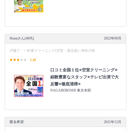
Humiさん(40代)
2022年09月
戸建て・一軒家クリーニング(空室・退去後) | 神奈川県
3.40
口コミ全国１位⭐空室クリーニング⭐
経験豊富なスタッフ⭐テレビ出演で大
反響⭐徹底清掃⭐
NAGAREBOSHI 東京本部
匿名希望
2021年12月