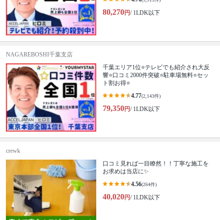
80,270
円
/ 1LDK以下
NAGAREBOSHI千葉支店
千葉エリア1位⭐テレビでも紹介され大反
響⭐️口コミ2000件突破⭐️駐車場無料⭐セッ
ト割お得⭐
4.77
(2,143件)
79,350
円
/ 1LDK以下
crewk
口コミ見れば一目瞭然！！丁寧な施工を
お求めは当店に✨
4.56
(264件)
40,020
円
/ 1LDK以下