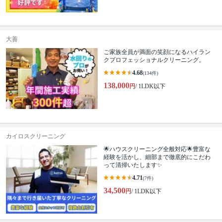
大善
ご家族全員が満面の笑顔になるハイラン
クプロフェッショナルクリーニング。
4.68
(134件)
138,000
円
/ 1LDK以下
カイロスクリーニング
🌟ハウスクリーニング全般対応🌟豊富な
経験を活かし、細部まで徹底的にこだわ
って清掃いたします✨
4.71
(7件)
34,500
円
/ 1LDK以下