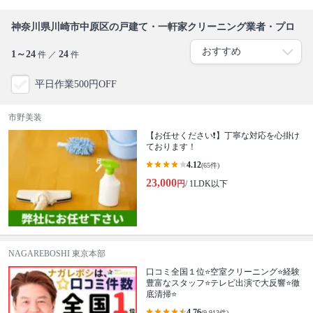
神奈川県川崎市中原区の戸建て・一軒家クリーニング業者・プロ
1～24
24
件 ／
件
平日作業500円OFF
市野美装
【お任せください❗️】丁寧な対応を心掛け
ております！
4.12
(65件)
23,000
円
/ 1LDK以下
NAGAREBOSHI 東京本部
口コミ全国１位⭐空室クリーニング⭐経験
豊富なスタッフ⭐テレビ出演で大反響⭐徹
底清掃⭐
4.76
(9,913件)