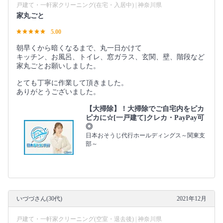
戸建て・一軒家クリーニング(在宅・入居中) | 神奈川県
家丸ごと
5.00
朝早くから暗くなるまで、丸一日かけて
キッチン、お風呂、トイレ、窓ガラス、玄関、壁、階段など
家丸ごとお願いしました。
とても丁寧に作業して頂きました。
ありがとうございました。
【大掃除】！大掃除でご自宅内をピカ
ピカに☆[一戸建て]クレカ・PayPay可
◎
日本おそうじ代行ホールディングス～関東支
部～
いづづさん(30代)
2021年12月
戸建て・一軒家クリーニング(空室・退去後) | 神奈川県