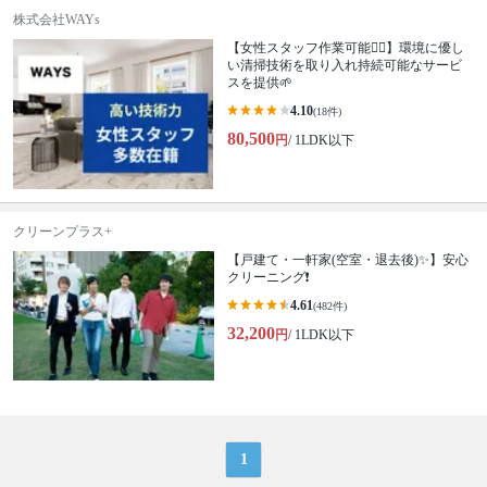
株式会社WAYs
【女性スタッフ作業可能🙆‍♀️】環境に優し
い清掃技術を取り入れ持続可能なサービ
スを提供🌱
4.10
(18件)
80,500
円
/ 1LDK以下
クリーンプラス+
【戸建て・一軒家(空室・退去後)✨】安心
クリーニング❗️
4.61
(482件)
32,200
円
/ 1LDK以下
1