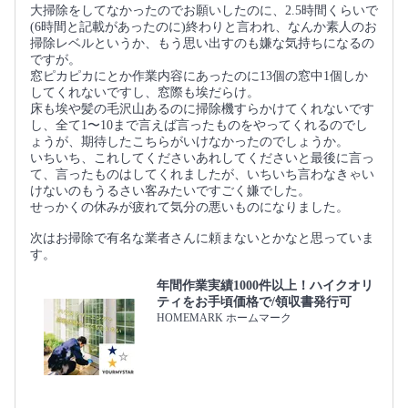
大掃除をしてなかったのでお願いしたのに、2.5時間くらいで
(6時間と記載があったのに)終わりと言われ、なんか素人のお
掃除レベルというか、もう思い出すのも嫌な気持ちになるの
ですが。
窓ピカピカにとか作業内容にあったのに13個の窓中1個しか
してくれないですし、窓際も埃だらけ。
床も埃や髪の毛沢山あるのに掃除機すらかけてくれないです
し、全て1〜10まで言えば言ったものをやってくれるのでし
ょうが、期待したこちらがいけなかったのでしょうか。
いちいち、これしてくださいあれしてくださいと最後に言っ
て、言ったものはしてくれましたが、いちいち言わなきゃい
けないのもうるさい客みたいですごく嫌でした。
せっかくの休みが疲れて気分の悪いものになりました。
次はお掃除で有名な業者さんに頼まないとかなと思っていま
す。
年間作業実績1000件以上！ハイクオリ
ティをお手頃価格で/領収書発行可
HOMEMARK ホームマーク