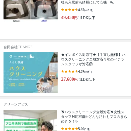
後も入居前も綺麗にして心機一転
4.87
(461件)
49,450
円
/ 1LDK以下
合同会社CHANGE
★インボイス対応可★【手直し無料❗️】ハ
ウスクリーニング全般対応可能のベテラ
ンスタッフが対応🙆
4.67
(98件)
27,600
円
/ 1LDK以下
グリーンアピス
🌟ハウスクリーニング全般対応🌟女性ス
タッフ対応可能✨どんな汚れもプロのきら
めきを！✨
5.00
(1件)