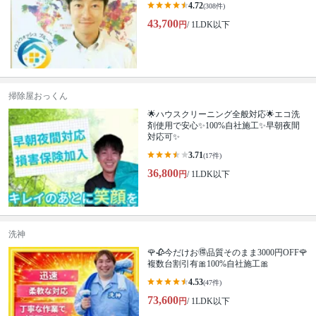
4.72
(308件)
43,700
円
/ 1LDK以下
掃除屋おっくん
🌟ハウスクリーニング全般対応🌟エコ洗
剤使用で安心✨100%自社施工✨早朝夜間
対応可✨
3.71
(17件)
36,800
円
/ 1LDK以下
洗神
🌹🥀今だけお🉐品質そのまま3000円OFF🌹
複数台割引有🎀100%自社施工🎀
4.53
(47件)
73,600
円
/ 1LDK以下