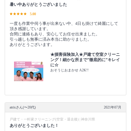
暑い中ありがとうございました
5.00
一度も作業中伺う事が出来ない中、4日も掛けて綺麗にして
頂き感謝しています。
合間に連絡もあり、安心してお任せ出来ました。
引っ越しも無事に済み本当に助かりました。
ありがとうございます。
★損害保険加入★戸建て空室クリーニ
ング！細かな所まで”徹底的に”キレイ
に☆
おそうじおまかせ A2K!!
atrixさん(〜20代)
2021年07月
戸建て・一軒家クリーニング(空室・退去後) | 神奈川県
ありがとうございました！