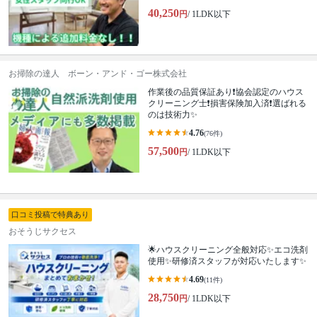
40,250
円
/ 1LDK以下
お掃除の達人 ボーン・アンド・ゴー株式会社
作業後の品質保証あり❗️協会認定のハウス
クリーニング士❗️損害保険加入済❗️選ばれる
のは技術力✨
4.76
(76件)
57,500
円
/ 1LDK以下
口コミ投稿で特典あり
おそうじサクセス
🌟ハウスクリーニング全般対応✨エコ洗剤
使用✨研修済スタッフが対応いたします✨
4.69
(11件)
28,750
円
/ 1LDK以下