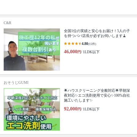
C&R
全国1位の実績と安心をお届け！5人の子
を持つパパ店長が必ずお伺いします🧹
4.80
(15件)
46,000
円
/ 1LDK以下
おそうじGUMI
🌟ハウスクリーニング全般対応🌟早朝深
夜対応✨エコ洗剤使用で安心✨100%自社
施工いたします✨
92,000
円
/ 1LDK以下