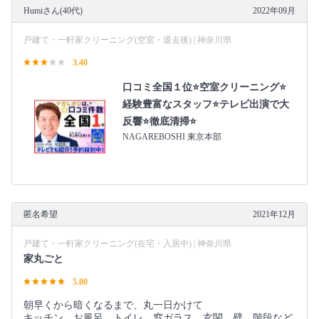
Humiさん(40代)
2022年09月
戸建て・一軒家クリーニング(空室・退去後) | 神奈川県
3.40
口コミ全国１位⭐空室クリーニング⭐
経験豊富なスタッフ⭐テレビ出演で大
反響⭐徹底清掃⭐
NAGAREBOSHI 東京本部
匿名希望
2021年12月
戸建て・一軒家クリーニング(在宅・入居中) | 神奈川県
家丸ごと
5.00
朝早くから暗くなるまで、丸一日かけて
キッチン、お風呂、トイレ、窓ガラス、玄関、壁、階段など