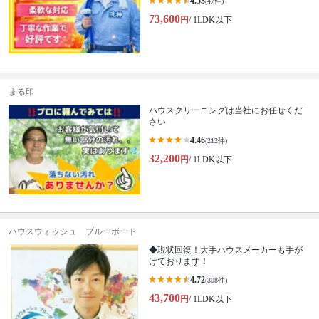
4.53
(47件)
73,600
円
/ 1LDK以下
まる印
ハウスクリーニングは当社にお任せくだ
さい
4.46
(212件)
32,200
円
/ 1LDK以下
ハウスウォッシュ ブルーポート
◆現状回復！大手ハウスメーカーも手が
けております！
4.72
(308件)
43,700
円
/ 1LDK以下