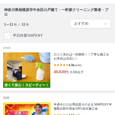
神奈川県相模原市中央区の戸建て・一軒家クリーニング業者・プ
ロ
1～12
12
件 ／
件
平日作業500円OFF
crewk
口コミ見れば一目瞭然！！丁寧な施工を
お求めは当店に✨
4.56
(264件)
40,020
円
/ 1LDK以下
洗神
🌹🥀今だけお🉐品質そのまま3000円OFF🌹
複数台割引有🎀100%自社施工🎀