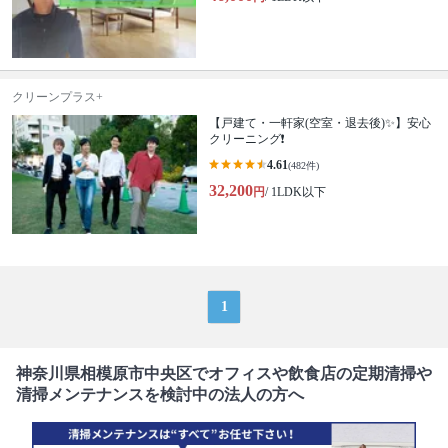
クリーンプラス+
【戸建て・一軒家(空室・退去後)✨】安心
クリーニング❗️
4.61
(482件)
32,200
円
/ 1LDK以下
1
神奈川県相模原市中央区でオフィスや飲食店の定期清掃や
清掃メンテナンスを検討中の法人の方へ