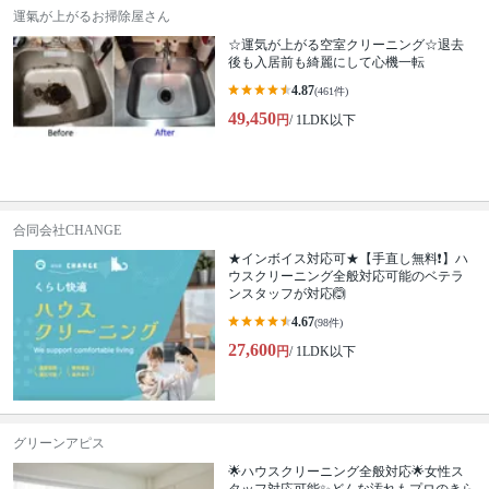
運氣が上がるお掃除屋さん
☆運気が上がる空室クリーニング☆退去
後も入居前も綺麗にして心機一転
4.87
(461件)
49,450
円
/ 1LDK以下
合同会社CHANGE
★インボイス対応可★【手直し無料❗️】ハ
ウスクリーニング全般対応可能のベテラ
ンスタッフが対応🙆
4.67
(98件)
27,600
円
/ 1LDK以下
グリーンアピス
🌟ハウスクリーニング全般対応🌟女性ス