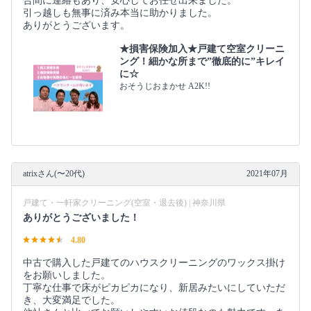
合間に連絡もあり、安心してお任せ出来ました。
引っ越しも無事に済み本当に助かりました。
ありがとうございます。
★損害保険加入★戸建て空室クリーニ
ング！細かな所まで”徹底的に”キレイ
に☆
おそうじおまかせ A2K!!
atrixさん(〜20代)
2021年07月
戸建て・一軒家クリーニング(空室・退去後) | 神奈川県
ありがとうございました！
4.80
中古で購入した戸建てのハウスクリーニングのワックス掛け
をお願いしました。
丁寧な仕事で床がピカピカになり、新居みたいにしていただ
き、大変満足でした。