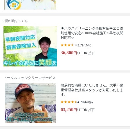
掃除屋おっくん
🌟ハウスクリーニング全般対応🌟エコ洗
剤使用で安心✨100%自社施工✨早朝夜間
対応可✨
3.71
(17件)
36,800
円
/ 1LDK以下
トータルエッジクリーンサービス
簡易的な清掃はいたしません。大手不動
産管理会社担当スタッフが対応いたしま
す。
4.79
(448件)
63,250
円
/ 1LDK以下