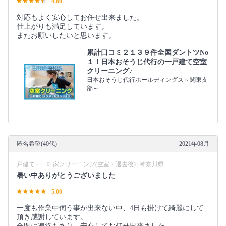
4.60
対応もよく安心してお任せ出来ました。
仕上がりも満足しています。
またお願いしたいと思います。
累計口コミ２１３９件全国ダントツNo
１！日本おそうじ代行の一戸建て空室
クリーニング♪
日本おそうじ代行ホールディングス～関東支
部～
匿名希望(40代)
2021年08月
戸建て・一軒家クリーニング(空室・退去後) | 神奈川県
暑い中ありがとうございました
5.00
一度も作業中伺う事が出来ない中、4日も掛けて綺麗にして
頂き感謝しています。