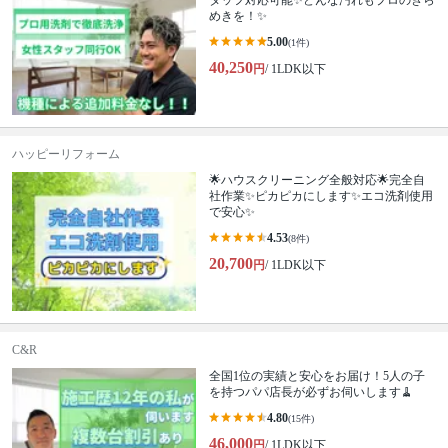
タッフ対応可能✨どんな汚れもプロのきら
めきを！✨
5.00
(1件)
40,250
円
/ 1LDK以下
ハッピーリフォーム
🌟ハウスクリーニング全般対応🌟完全自
社作業✨️ピカピカにします✨️エコ洗剤使用
で安心✨
4.53
(8件)
20,700
円
/ 1LDK以下
C&R
全国1位の実績と安心をお届け！5人の子
を持つパパ店長が必ずお伺いします🧹
4.80
(15件)
46,000
円
/ 1LDK以下