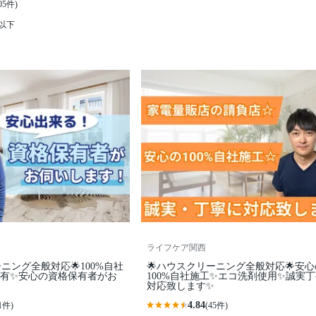
05件)
K以下
ライフケア関西
ニング全般対応🌟100%自社
🌟ハウスクリーニング全般対応🌟安心
引有✨安心の資格保有者がお
100%自社施工✨エコ洗剤使用✨誠実
対応致します✨
4.84
1件)
(45件)