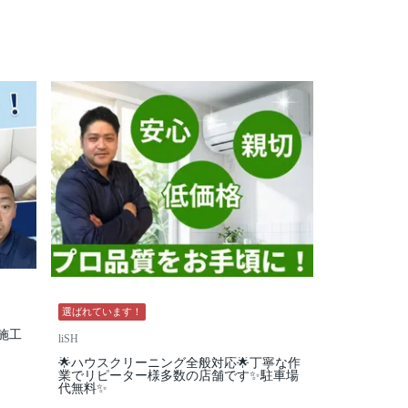
選ばれています！
施工
liSH
🌟ハウスクリーニング全般対応🌟丁寧な作
業でリピーター様多数の店舗です✨駐車場
代無料✨