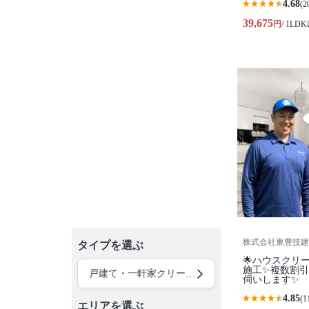
4.68
(2
39,675
円
/ 1LD
株式会社東豊技建
タイプを選ぶ
🌟ハウスクリー
施工✨複数割
戸建て・一軒家クリーニング
伺いします✨
4.85
(1
エリアを選ぶ