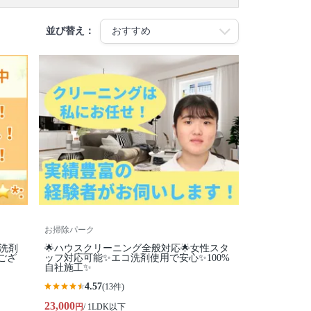
並び替え：
お掃除パーク
コ洗剤
🌟ハウスクリーニング全般対応🌟女性スタ
ござ
ッフ対応可能✨エコ洗剤使用で安心✨100%
自社施工✨
4.57
(13件)
23,000
円
/ 1LDK以下