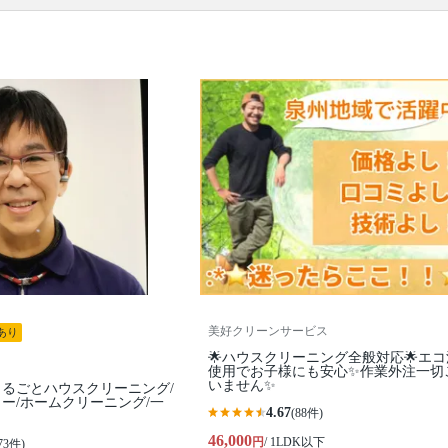
口コミ
もご参照ください。
※本ページでは一部プロモーションを含む場合があ
ります。
美好クリーンサービス
あり
🌟ハウスクリーニング全般対応🌟エ
使用でお子様にも安心✨作業外注一切
いません✨
るごとハウスクリーニング/
ー/ホームクリーニング/一
4.67
(88件)
46,000
円
/ 1LDK以下
73件)