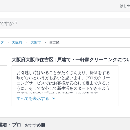
はじ
ング
大阪府
大阪市
住吉区
大阪府大阪市住吉区 | 戸建て・一軒家クリーニングにつ
お引越し時はやることがたくさんあり、掃除をする
暇がないという方も多いと思います。プロのクリー
ニングサービスではお客様が安心して退去できるよ
うに、そして安心して新生活をスタートできるよう
にするためのお手伝いをさせていただきます。
すべてを表示する
▼表示価格に含まれる戸建て・一軒家クリーニング
の作業範囲
キッチン / 換気扇 / 浴室 / トイレ / 洗面所 / ベランダ /
窓 / エアコンの簡易洗浄(フィルターのみ) / 照明 / 天
井 / 壁面 / 床 / 廊下 / 階段 / 玄関
業者・プロ
おすすめ順