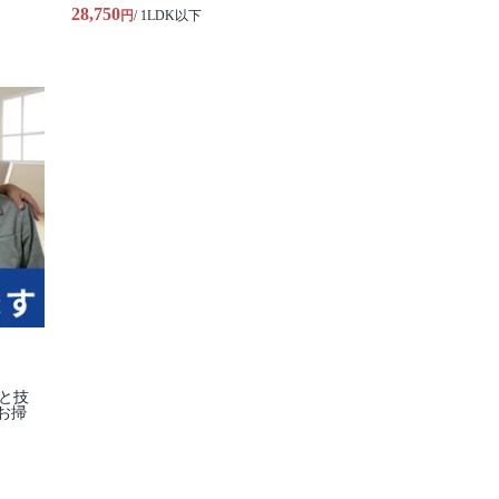
28,750
円
/ 1LDK以下
柄と技
お掃