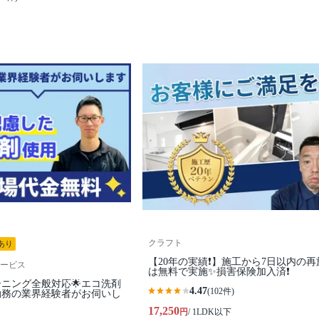
クラフト
あり
【20年の実績❗️】施工から7日以内の再
ービス
は無料で実施✨損害保険加入済❗️
ーニング全般対応🌟エコ洗剤
4.47
(102件)
勤務の業界経験者がお伺いし
17,250
円
/ 1LDK以下