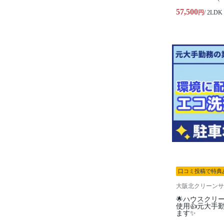
57,500
円
/ 2LDK
口コミ投稿で特典
大阪北クリーンサ
🌟ハウスクリ
使用👍元大手
ます✨