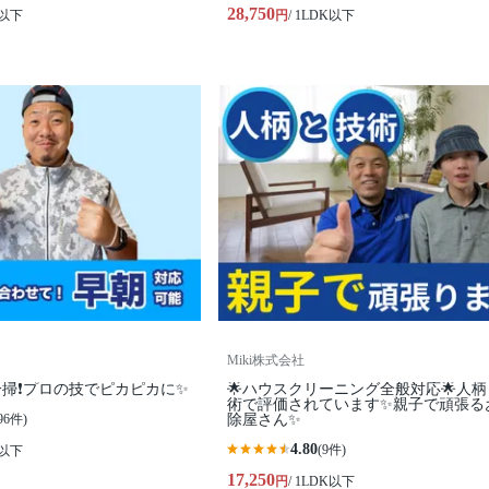
28,750
K以下
円
/ 1LDK以下
Miki株式会社
掃❗️プロの技でピカピカに✨
🌟ハウスクリーニング全般対応🌟人
術で評価されています✨親子で頑張る
96件)
除屋さん✨
4.80
(9件)
K以下
17,250
円
/ 1LDK以下