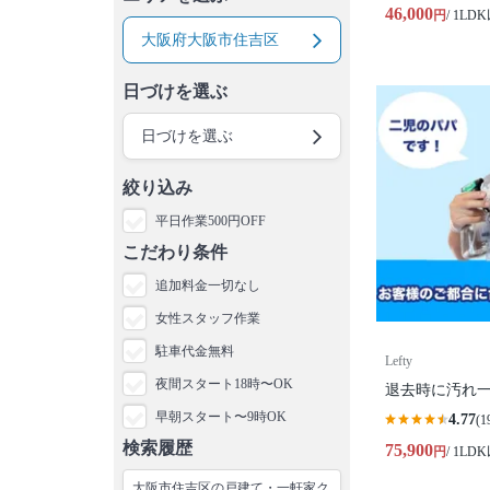
46,000
円
/ 1LD
大阪府大阪市住吉区
日づけを選ぶ
日づけを選ぶ
絞り込み
平日作業500円OFF
こだわり条件
追加料金一切なし
女性スタッフ作業
駐車代金無料
Lefty
夜間スタート18時〜OK
退去時に汚れ一
早朝スタート〜9時OK
4.77
(1
検索履歴
75,900
円
/ 1LD
大阪市住吉区の戸建て・一軒家ク