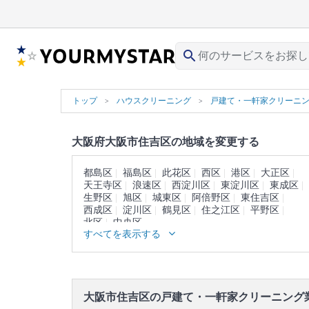
search
トップ
ハウスクリーニング
戸建て・一軒家クリーニ
大阪府大阪市住吉区の地域を変更する
都島区
福島区
此花区
西区
港区
大正区
天王寺区
浪速区
西淀川区
東淀川区
東成区
生野区
旭区
城東区
阿倍野区
東住吉区
西成区
淀川区
鶴見区
住之江区
平野区
北区
中央区
すべてを表示する
大阪市住吉区の戸建て・一軒家クリーニング