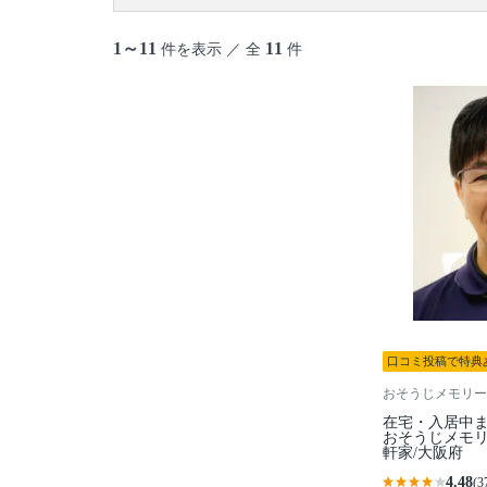
1～11
11
件を表示 ／ 全
件
口コミ投稿で特典
おそうじメモリー
在宅・入居中ま
おそうじメモリ
軒家/大阪府
4.48
(3