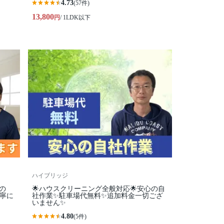
4.73
(57件)
13,800
円
/ 1LDK以下
ハイブリッジ
の
🌟ハウスクリーニング全般対応🌟安心の自
丁寧に
社作業✨️駐車場代無料✨️追加料金一切ござ
いません✨
4.80
(5件)