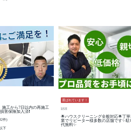
選ばれています！
️】施工から7日以内の再施工
liSH
損害保険加入済❗️
🌟ハウスクリーニング全般対応🌟丁
02件)
業でリピーター様多数の店舗です✨駐
代無料✨
K以下