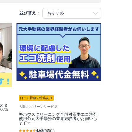
並び替え：
口コミ投稿で特典あり
性スタ
大阪北クリーンサービス
00%
🌟ハウスクリーニング全般対応🌟エコ洗剤
使用👍元大手勤務の業界経験者がお伺いし
ます✨
4.68
(205件)