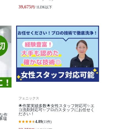
39,675
円
/ 1LDK以下
フェニックス
🌟作業実績多数🌟女性スタッフ対応可✨エ
コ洗剤対応可✨プロのスタッフにお任せく
ださい！
寧な作
車場
4.89
(11件)