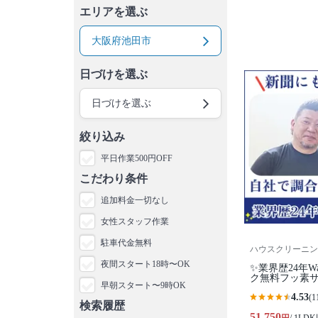
エリアを選ぶ
大阪府池田市
日づけを選ぶ
日づけを選ぶ
絞り込み
平日作業500円OFF
こだわり条件
追加料金一切なし
女性スタッフ作業
駐車代金無料
ハウスクリーニン
夜間スタート18時〜OK
✨業界歴24年
ク無料フッ素
早朝スタート〜9時OK
4.53
(1
検索履歴
51,750