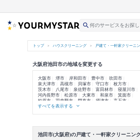
search
トップ
ハウスクリーニング
戸建て・一軒家クリーニ
大阪府池田市の地域を変更する
大阪市
堺市
岸和田市
豊中市
吹田市
泉大津市
高槻市
貝塚市
守口市
枚方市
茨木市
八尾市
泉佐野市
富田林市
寝屋川市
河内長野市
松原市
大東市
和泉市
箕面市
柏原市
羽曳野市
門真市
摂津市
高石市
すべてを表示する
藤井寺市
東大阪市
泉南市
四條畷市
交野市
大阪狭山市
阪南市
三島郡
豊能郡
泉北郡
泉南郡
南河内郡
池田市(大阪府)の戸建て・一軒家クリーニン