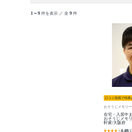
1～9
9
件を表示 ／ 全
件
口コミ投稿で特典
おそうじメモリー
在宅・入居中ま
おそうじメモリ
軒家/大阪府
4.48
(3