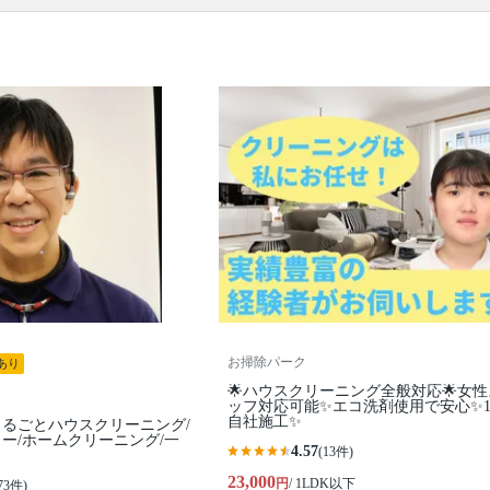
口コミ
もご参照ください。
※本ページでは一部プロモーションを含む場合があ
ります。
お掃除パーク
あり
🌟ハウスクリーニング全般対応🌟女
ッフ対応可能✨エコ洗剤使用で安心✨1
自社施工✨
るごとハウスクリーニング/
ー/ホームクリーニング/一
4.57
(13件)
23,000
円
/ 1LDK以下
73件)