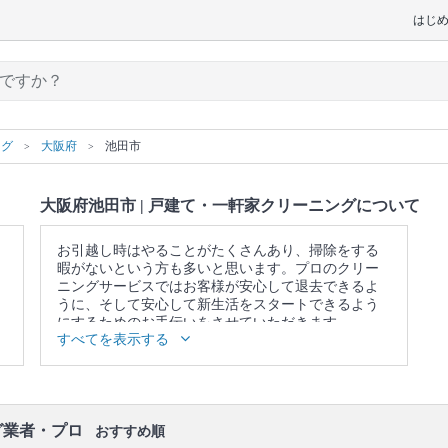
はじ
ング
大阪府
池田市
大阪府池田市 | 戸建て・一軒家クリーニングについて
お引越し時はやることがたくさんあり、掃除をする
暇がないという方も多いと思います。プロのクリー
ニングサービスではお客様が安心して退去できるよ
うに、そして安心して新生活をスタートできるよう
にするためのお手伝いをさせていただきます。
すべてを表示する
▼表示価格に含まれる戸建て・一軒家クリーニング
の作業範囲
キッチン / 換気扇 / 浴室 / トイレ / 洗面所 / ベランダ /
窓 / エアコンの簡易洗浄(フィルターのみ) / 照明 / 天
井 / 壁面 / 床 / 廊下 / 階段 / 玄関
グ業者・プロ
おすすめ順