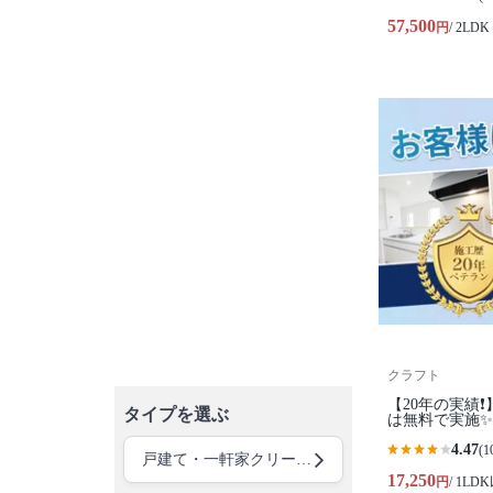
57,500
円
/ 2LDK
クラフト
【20年の実績❗
タイプを選ぶ
は無料で実施✨
4.47
(1
戸建て・一軒家クリーニング
17,250
円
/ 1LD