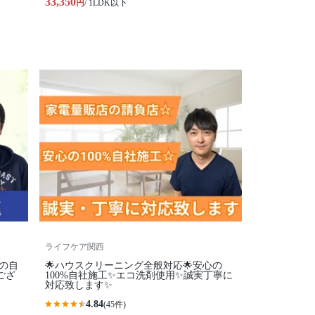
33,350
円
/ 1LDK以下
ライフケア関西
心の自
🌟ハウスクリーニング全般対応🌟安心の
ござ
100%自社施工✨エコ洗剤使用✨誠実丁寧に
対応致します✨
4.84
(45件)