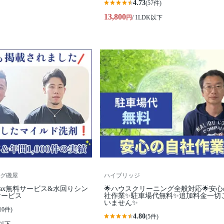
4.73
(57件)
13,800
円
/ 1LDK以下
グ磯屋
ハイブリッジ
Wax無料サービス&水回りシン
🌟ハウスクリーニング全般対応🌟安
サービス
社作業✨️駐車場代無料✨️追加料金一切
いません✨
10件)
4.80
(5件)