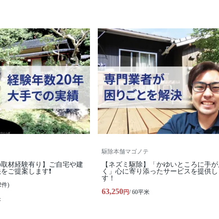
駆除本舗マゴノテ
の取材経験有り】ご自宅や建
【ネズミ駆除】「かゆいところに手が
をご提案します❗️
く」心に寄り添ったサービスを提供し
す！
2件)
63,250
円
/ 60平米
米