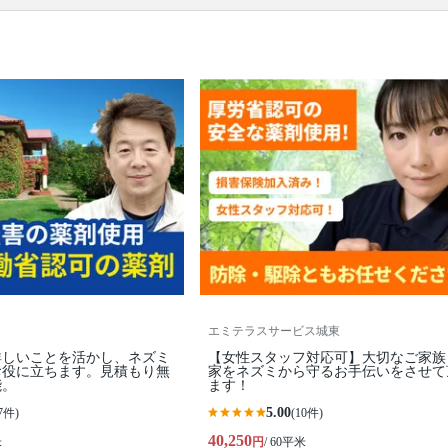
ります。
エミテラスサービス城東
詳しいことを活かし、ネズミ
【女性スタッフ対応可】大切なご家族
お役に立ちます。見積もり無
家をネズミから守るお手伝いをさせて
能。
ます！
5.00
7件)
(10件)
40,250
米
円
/ 60平米