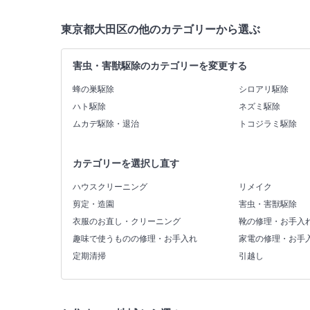
東京都大田区の他のカテゴリーから選ぶ
害虫・害獣駆除のカテゴリーを変更する
蜂の巣駆除
シロアリ駆除
ハト駆除
ネズミ駆除
ムカデ駆除・退治
トコジラミ駆除
カテゴリーを選択し直す
ハウスクリーニング
リメイク
剪定・造園
害虫・害獣駆除
衣服のお直し・クリーニング
靴の修理・お手入
趣味で使うものの修理・お手入れ
家電の修理・お手
定期清掃
引越し