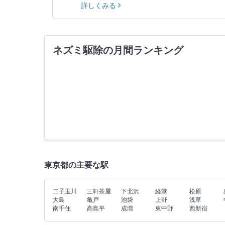
詳しくみる
ネズミ駆除の月間ランキング
東京都の主要な駅
二子玉川
三軒茶屋
下北沢
経堂
松原
大島
亀戸
池袋
上野
浅草
南千住
高島平
成増
東中野
西新宿