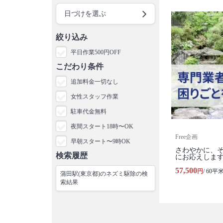
日づけを選ぶ
絞り込み
平日作業500円OFF
こだわり条件
追加料金一切なし
女性スタッフ作業
駐車代金無料
夜間スタート18時〜OK
Free企画
早朝スタート〜9時OK
さわやかに、
検索履歴
にお応えしま
57,500
円
/ 60平
蒲田駅(東京都)のネズミ駆除の検
索結果