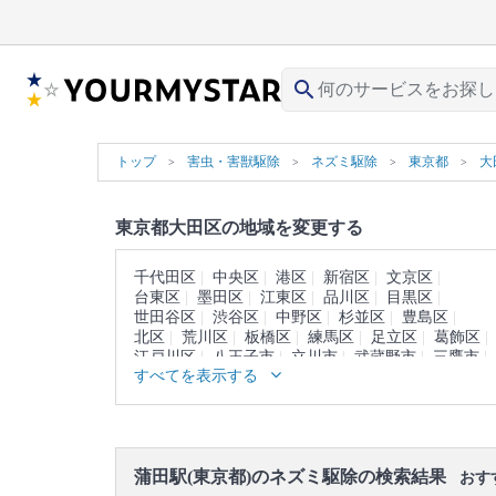
search
トップ
害虫・害獣駆除
ネズミ駆除
東京都
大
東京都大田区の地域を変更する
千代田区
中央区
港区
新宿区
文京区
台東区
墨田区
江東区
品川区
目黒区
世田谷区
渋谷区
中野区
杉並区
豊島区
北区
荒川区
板橋区
練馬区
足立区
葛飾区
江戸川区
八王子市
立川市
武蔵野市
三鷹市
すべてを表示する
青梅市
府中市
昭島市
調布市
町田市
小金井市
小平市
日野市
東村山市
国分寺市
国立市
福生市
狛江市
東大和市
清瀬市
東久留米市
武蔵村山市
多摩市
稲城市
羽村市
あきる野市
西東京市
西多摩郡
蒲田駅(東京都)のネズミ駆除の検索結果
大島町
利島村
新島村
神津島村
三宅島
おす