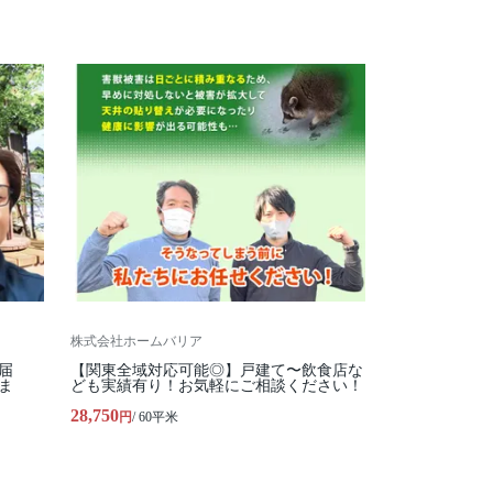
株式会社ホームバリア
届
【関東全域対応可能◎】戸建て〜飲食店な
ま
ども実績有り！お気軽にご相談ください！
28,750
円
/ 60平米