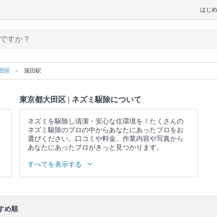
はじ
田区
蒲田駅
東京都大田区 | ネズミ駆除について
ネズミを駆除し清潔・安心な住環境を！たくさんの
ネズミ駆除のプロの中からあなたにあったプロをお
選びください。口コミや料金、作業内容や写真から
あなたにあったプロがきっと見つかります。
▼表示価格に含まれるネズミ駆除の作業範囲
すべてを表示する
生息調査 / 毒餌・トラップ設置 / トラップの回収 / フ
ンの清掃・消毒 / 薬剤・忌避剤の散布 / 再訪時に駆除
状況の点検と報告
口コミ
もご参照ください。
すめ順
※本ページでは一部プロモーションを含む場合があ