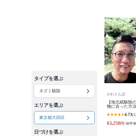
タイプを選ぶ
ネズミ駆除
かわとんぼ
【地元紙駆除
エリアを選ぶ
物に合った方法
4.73
(1
東京都大田区
63,250
円
/ 60平
日づけを選ぶ