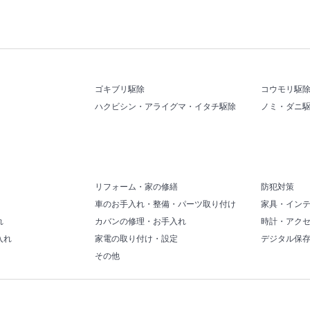
ゴキブリ駆除
コウモリ駆
ハクビシン・アライグマ・イタチ駆除
ノミ・ダニ
リフォーム・家の修繕
防犯対策
車のお手入れ・整備・パーツ取り付け
家具・イン
れ
カバンの修理・お手入れ
時計・アク
入れ
家電の取り付け・設定
デジタル保
その他