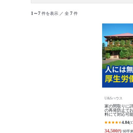
御蔵島村
八丈島
青ヶ島村
小笠原村
1～7
7
件を表示 ／ 全
件
U&Sハウス
家の間取りに
の再発防止で
料にて対応可
4.84
(1
34,500
円
/ 60平