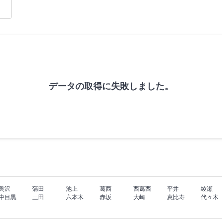
データの取得に失敗しました。
奥沢
蒲田
池上
葛西
西葛西
平井
綾瀬
中目黒
三田
六本木
赤坂
大崎
恵比寿
代々木