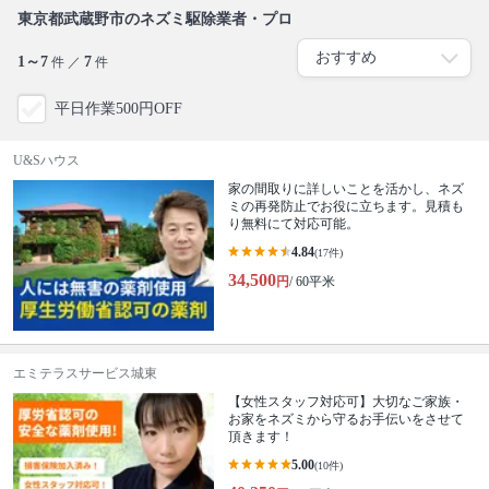
東京都武蔵野市のネズミ駆除業者・プロ
1～7
7
件 ／
件
平日作業500円OFF
U&Sハウス
家の間取りに詳しいことを活かし、ネズ
ミの再発防止でお役に立ちます。見積も
り無料にて対応可能。
4.84
(17件)
34,500
円
/ 60平米
エミテラスサービス城東
【女性スタッフ対応可】大切なご家族・
お家をネズミから守るお手伝いをさせて
頂きます！
5.00
(10件)