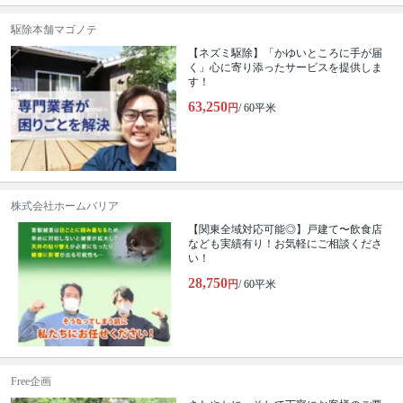
駆除本舗マゴノテ
【ネズミ駆除】「かゆいところに手が届
く」心に寄り添ったサービスを提供しま
す！
63,250
円
/ 60平米
株式会社ホームバリア
【関東全域対応可能◎】戸建て〜飲食店
なども実績有り！お気軽にご相談くださ
い！
28,750
円
/ 60平米
Free企画