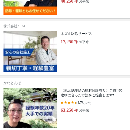
40,250
円
/ 60平米
株式会社ZEAL
ネズミ駆除サービス
17,250
円
/ 60平米
かわとんぼ
【地元紙駆除の取材経験有り】ご自宅や
建物に合った方法をご提案します❗️
4.73
(12件)
63,250
円
/ 60平米