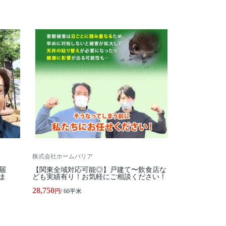
株式会社ホームバリア
届
【関東全域対応可能◎】戸建て〜飲食店な
ま
ども実績有り！お気軽にご相談ください！
28,750
円
/ 60平米