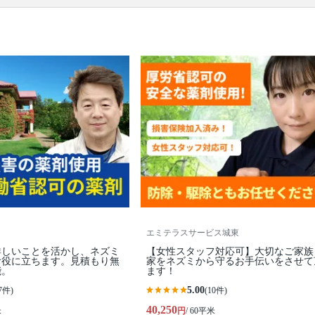
ります。
エミテラスサービス城東
詳しいことを活かし、ネズミ
【女性スタッフ対応可】大切なご家族
お役に立ちます。見積もり無
家をネズミから守るお手伝いをさせて
能。
ます！
5.00
7件)
(10件)
40,250
米
円
/ 60平米