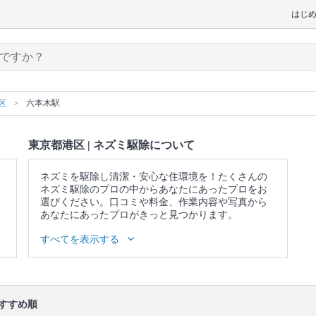
はじ
区
六本木駅
東京都港区 | ネズミ駆除について
ネズミを駆除し清潔・安心な住環境を！たくさんの
ネズミ駆除のプロの中からあなたにあったプロをお
選びください。口コミや料金、作業内容や写真から
あなたにあったプロがきっと見つかります。
▼表示価格に含まれるネズミ駆除の作業範囲
すべてを表示する
生息調査 / 毒餌・トラップ設置 / トラップの回収 / フ
ンの清掃・消毒 / 薬剤・忌避剤の散布 / 再訪時に駆除
状況の点検と報告
口コミ
もご参照ください。
すすめ順
※本ページでは一部プロモーションを含む場合があ