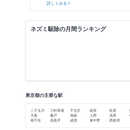
詳しくみる
ネズミ駆除の月間ランキング
東京都の主要な駅
二子玉川
三軒茶屋
下北沢
経堂
松原
大島
亀戸
池袋
上野
浅草
南千住
高島平
成増
東中野
西新宿