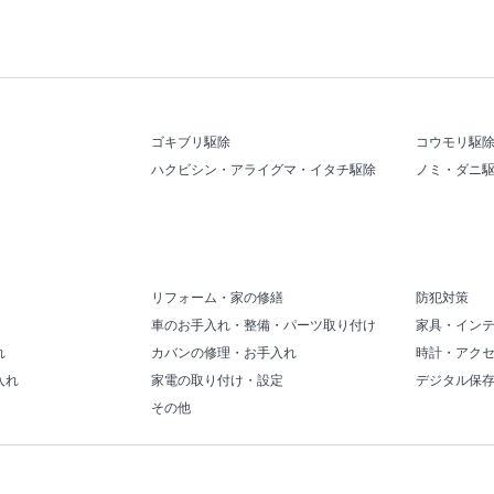
ゴキブリ駆除
コウモリ駆
ハクビシン・アライグマ・イタチ駆除
ノミ・ダニ
リフォーム・家の修繕
防犯対策
車のお手入れ・整備・パーツ取り付け
家具・イン
れ
カバンの修理・お手入れ
時計・アク
入れ
家電の取り付け・設定
デジタル保
その他