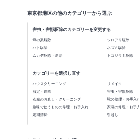
東京都港区の他のカテゴリーから選ぶ
害虫・害獣駆除のカテゴリーを変更する
蜂の巣駆除
シロアリ駆除
ハト駆除
ネズミ駆除
ムカデ駆除・退治
トコジラミ駆除
カテゴリーを選択し直す
ハウスクリーニング
リメイク
剪定・造園
害虫・害獣駆除
衣服のお直し・クリーニング
靴の修理・お手入
趣味で使うものの修理・お手入れ
家電の修理・お手
定期清掃
引越し