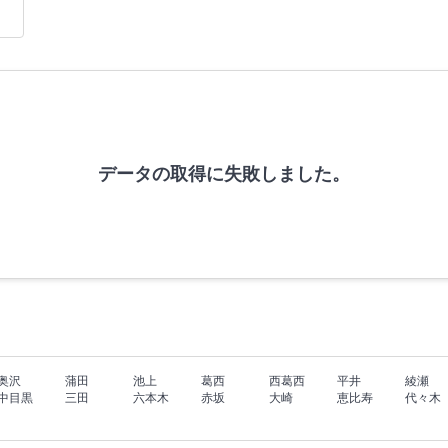
データの取得に失敗しました。
奥沢
蒲田
池上
葛西
西葛西
平井
綾瀬
中目黒
三田
六本木
赤坂
大崎
恵比寿
代々木