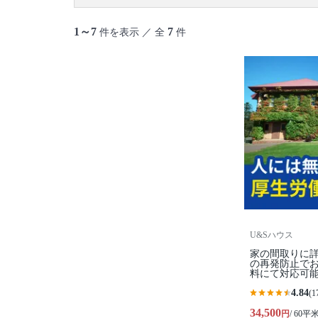
御蔵島村
八丈島
青ヶ島村
小笠原村
1～7
7
件を表示 ／ 全
件
U&Sハウス
家の間取りに
の再発防止で
料にて対応可
4.84
(1
34,500
円
/ 60平