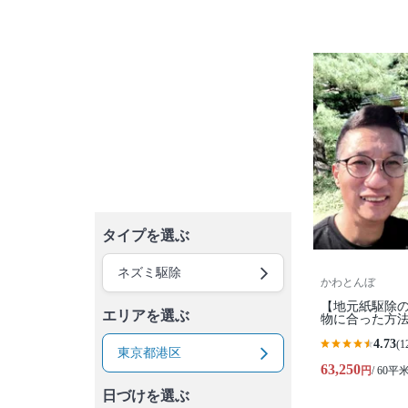
タイプを選ぶ
ネズミ駆除
かわとんぼ
【地元紙駆除
エリアを選ぶ
物に合った方法
4.73
(1
東京都港区
63,250
円
/ 60平
日づけを選ぶ