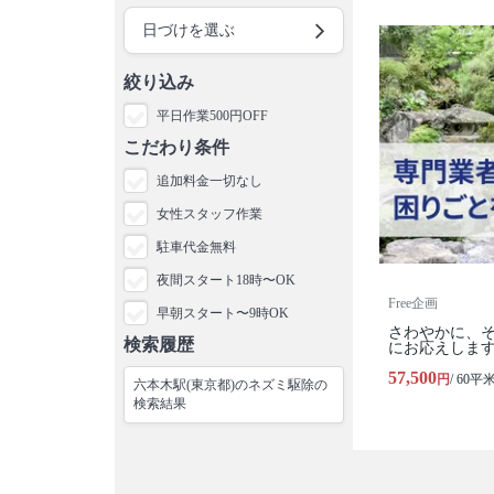
日づけを選ぶ
絞り込み
平日作業500円OFF
こだわり条件
追加料金一切なし
女性スタッフ作業
駐車代金無料
夜間スタート18時〜OK
Free企画
早朝スタート〜9時OK
さわやかに、
検索履歴
にお応えしま
57,500
円
/ 60平
六本木駅(東京都)のネズミ駆除の
検索結果