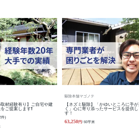
駆除本舗マゴノテ
の取材経験有り】ご自宅や建
【ネズミ駆除】「かゆいところに手が
をご提案します❗️
く」心に寄り添ったサービスを提供し
す！
2件)
63,250
円
/ 60平米
米