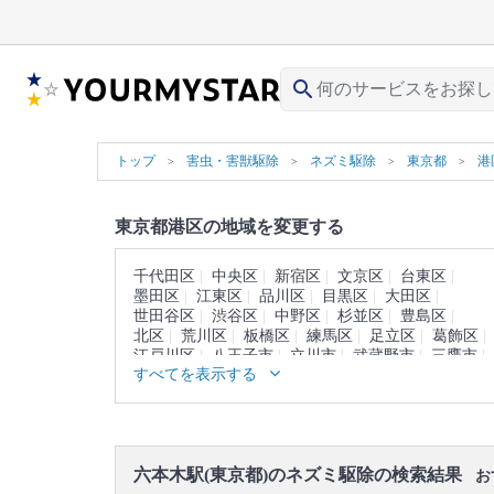
search
トップ
害虫・害獣駆除
ネズミ駆除
東京都
港
東京都港区の地域を変更する
千代田区
中央区
新宿区
文京区
台東区
墨田区
江東区
品川区
目黒区
大田区
世田谷区
渋谷区
中野区
杉並区
豊島区
北区
荒川区
板橋区
練馬区
足立区
葛飾区
江戸川区
八王子市
立川市
武蔵野市
三鷹市
すべてを表示する
青梅市
府中市
昭島市
調布市
町田市
小金井市
小平市
日野市
東村山市
国分寺市
国立市
福生市
狛江市
東大和市
清瀬市
東久留米市
武蔵村山市
多摩市
稲城市
羽村市
あきる野市
西東京市
西多摩郡
六本木駅(東京都)のネズミ駆除の検索結果
大島町
利島村
新島村
神津島村
三宅島
お