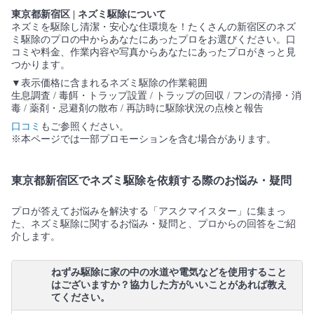
東京都新宿区 | ネズミ駆除について
ネズミを駆除し清潔・安心な住環境を！たくさんの新宿区のネズ
ミ駆除のプロの中からあなたにあったプロをお選びください。口
コミや料金、作業内容や写真からあなたにあったプロがきっと見
つかります。
▼表示価格に含まれるネズミ駆除の作業範囲
生息調査 / 毒餌・トラップ設置 / トラップの回収 / フンの清掃・消
毒 / 薬剤・忌避剤の散布 / 再訪時に駆除状況の点検と報告
口コミ
もご参照ください。
※本ページでは一部プロモーションを含む場合があります。
東京都新宿区でネズミ駆除を依頼する際のお悩み・疑問
プロが答えてお悩みを解決する「アスクマイスター」に集まっ
た、ネズミ駆除に関するお悩み・疑問と、プロからの回答をご紹
介します。
ねずみ駆除に家の中の水道や電気などを使用すること
はございますか？協力した方がいいことがあれば教え
てください。