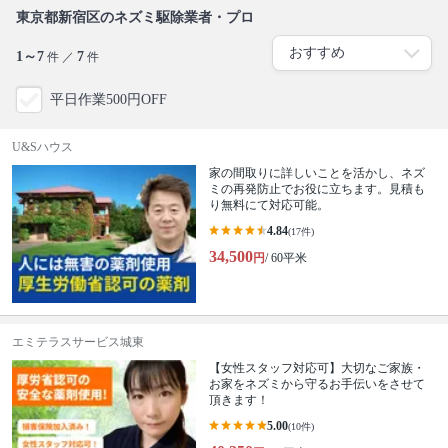
東京都新宿区のネズミ駆除業者・プロ
1～7
7
件 ／
件
平日作業500円OFF
U&Sハウス
家の間取りに詳しいことを活かし、ネズ
ミの再発防止でお役に立ちます。見積も
り無料にて対応可能。
4.84
(17件)
34,500
円
/ 60平米
エミテラスサービス城東
【女性スタッフ対応可】大切なご家族・
お家をネズミから守るお手伝いをさせて
頂きます！
5.00
(10件)