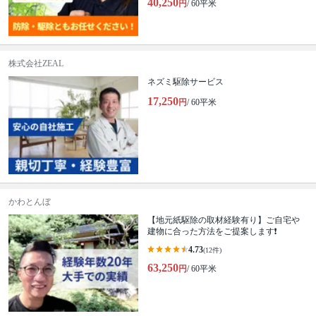
40,250
円
/ 60平米
株式会社ZEAL
ネズミ駆除サービス
17,250
円
/ 60平米
かわとんぼ
【地元紙駆除の取材経験有り】ご自宅や
建物に合った方法をご提案します❗️
4.73
(12件)
63,250
円
/ 60平米