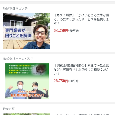
駆除本舗マゴノテ
【ネズミ駆除】「かゆいところに手が届
く」心に寄り添ったサービスを提供しま
す！
63,250
円
/ 60平米
株式会社ホームバリア
【関東全域対応可能◎】戸建て〜飲食店
なども実績有り！お気軽にご相談くださ
い！
28,750
円
/ 60平米
Free企画