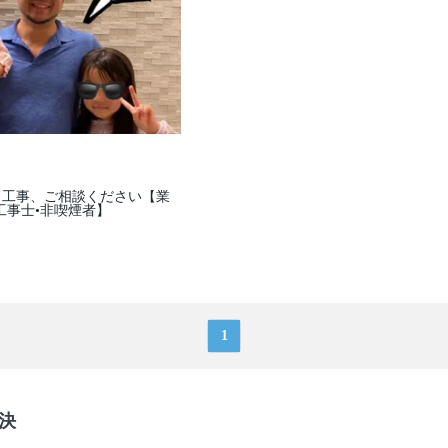
日工事、ご相談ください【業
気工事士•非喫煙者】
1
決