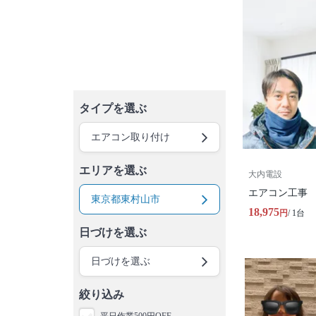
タイプを選ぶ
エアコン取り付け
エリアを選ぶ
大内電設
エアコン工事
東京都東村山市
18,975
円
/ 1台
日づけを選ぶ
日づけを選ぶ
絞り込み
平日作業500円OFF