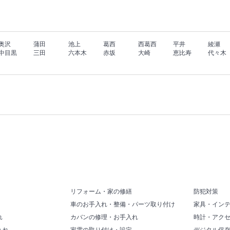
奥沢
蒲田
池上
葛西
西葛西
平井
綾瀬
中目黒
三田
六本木
赤坂
大崎
恵比寿
代々木
リフォーム・家の修繕
防犯対策
車のお手入れ・整備・パーツ取り付け
家具・イン
れ
カバンの修理・お手入れ
時計・アク