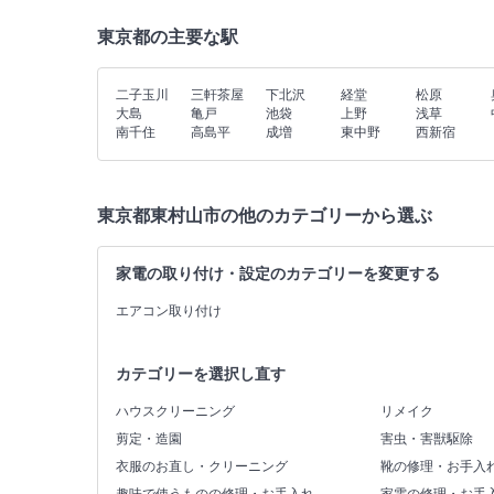
東京都の主要な駅
二子玉川
三軒茶屋
下北沢
経堂
松原
大島
亀戸
池袋
上野
浅草
南千住
高島平
成増
東中野
西新宿
東京都東村山市の他のカテゴリーから選ぶ
家電の取り付け・設定のカテゴリーを変更する
エアコン取り付け
カテゴリーを選択し直す
ハウスクリーニング
リメイク
剪定・造園
害虫・害獣駆除
衣服のお直し・クリーニング
靴の修理・お手入