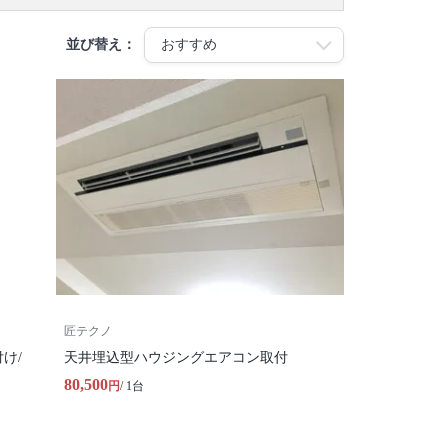
並び替え：
匠テクノ
け/
天井埋込型ハウジングエアコン取付
80,500
円
/ 1台