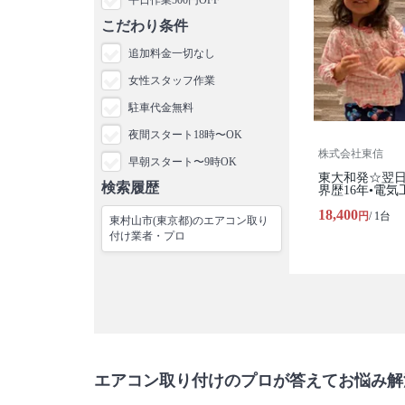
こだわり条件
追加料金一切なし
女性スタッフ作業
駐車代金無料
夜間スタート18時〜OK
株式会社東信
早朝スタート〜9時OK
東大和発☆翌
検索履歴
界歴16年•電
18,400
円
/ 1台
東村山市(東京都)のエアコン取り
付け業者・プロ
エアコン取り付けのプロが答えてお悩み解