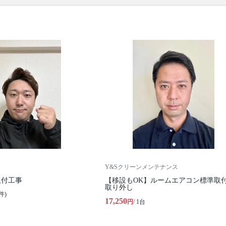
ル・石膏・ALC) / 配管類の用意(最大4m) / 配管類の
設置 / アース接続 / 真空引き施工(エアパージ) /動作
確認
口コミ
もご参照ください。
※本ページでは一部プロモーションを含む場合があ
ります。
Y&Sクリーンメンテナンス
取付工事
【移設もOK】ルームエアコン標準取付
取り外し
件)
17,250
円
/ 1台