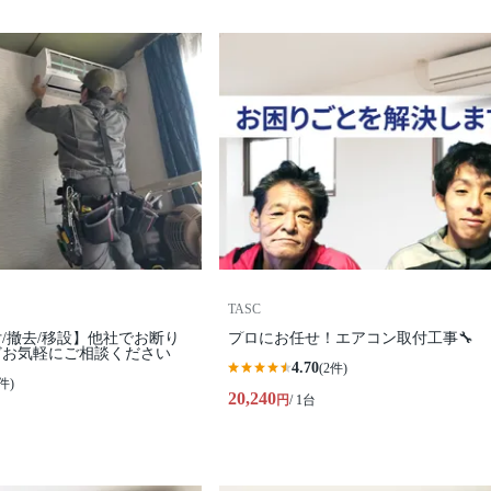
TASC
/撤去/移設】他社でお断り
プロにお任せ！エアコン取付工事🔧
どお気軽にご相談ください
4.70
(2件)
件)
20,240
円
/ 1台