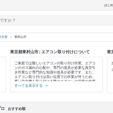
はじ
東京都
東村山市
東京都東村山市 | エアコン取り付けについて
東
ご家庭では難しいエアコンの取り付け作業。エアコ
ンのガス漏れの心配や、専門の道具が必要な真空引
き作業など専門的な知識や道具が必要です。また、
エアコン取り付けは高い位置での作業が伴うため、
重い室内機を取り付ける際のエアコンの損傷や作業
すべてを表示する
中の怪我の恐れがありますが、プロに頼めば安心で
す。
▼表示価格に含まれるエアコン取り付けの作業範囲
設置個所の構造確認 / 作業についての説明 / 背板取り
付け / 室内機設置 / 室外機据え置き台(プラブロック)
プロ
おすすめ順
設置 / 室外機設置 / 壁の配管穴開け(木造・モルタ