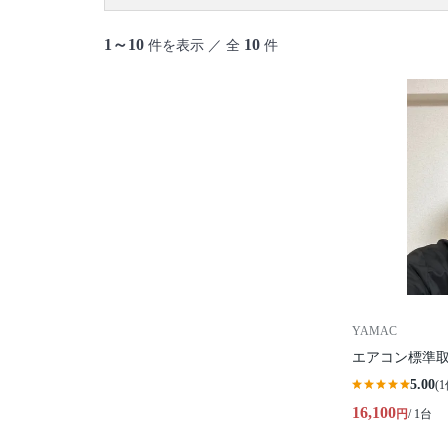
御蔵島村
八丈島
青ヶ島村
小笠原村
1～10
10
件を表示 ／ 全
件
YAMAC
エアコン標準
5.00
(1
16,100
円
/ 1台