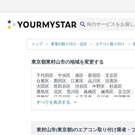
search
トップ
家電の取り付け・設定
エアコン取り付け
東京都東村山市の地域を変更する
千代田区
中央区
港区
新宿区
文京区
台東区
墨田区
江東区
品川区
目黒区
大田区
世田谷区
渋谷区
中野区
杉並区
豊島区
北区
荒川区
板橋区
練馬区
足立区
葛飾区
江戸川区
八王子市
立川市
武蔵野市
すべてを表示する
三鷹市
青梅市
府中市
昭島市
調布市
町田市
小金井市
小平市
日野市
国分寺市
国立市
福生市
狛江市
東大和市
清瀬市
東久留米市
武蔵村山市
多摩市
稲城市
羽村市
あきる野市
西東京市
西多摩郡
東村山市(東京都)のエアコン取り付け業者・
大島町
利島村
新島村
神津島村
三宅島