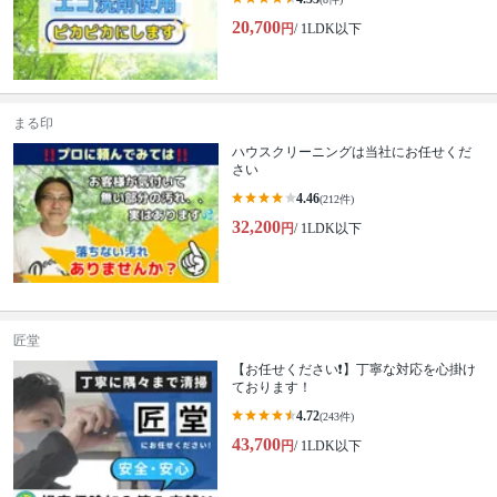
20,700
円
/ 1LDK以下
まる印
ハウスクリーニングは当社にお任せくだ
さい
4.46
(212件)
32,200
円
/ 1LDK以下
匠堂
【お任せください❗️】丁寧な対応を心掛け
ております！
4.72
(243件)
43,700
円
/ 1LDK以下