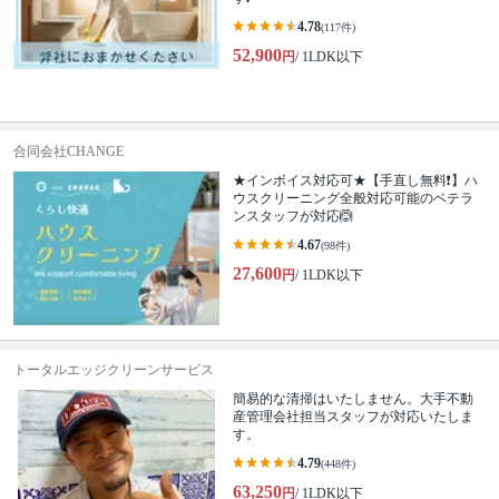
4.78
(117件)
52,900
円
/ 1LDK以下
合同会社CHANGE
★インボイス対応可★【手直し無料❗️】ハ
ウスクリーニング全般対応可能のベテラ
ンスタッフが対応🙆
4.67
(98件)
27,600
円
/ 1LDK以下
トータルエッジクリーンサービス
簡易的な清掃はいたしません。大手不動
産管理会社担当スタッフが対応いたしま
す。
4.79
(448件)
63,250
円
/ 1LDK以下