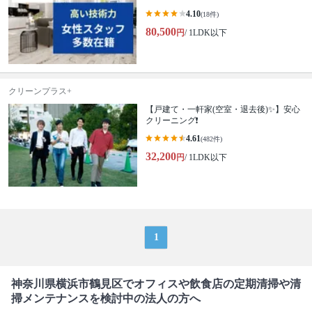
4.10
(18件)
80,500
円
/ 1LDK以下
クリーンプラス+
【戸建て・一軒家(空室・退去後)✨】安心
クリーニング❗️
4.61
(482件)
32,200
円
/ 1LDK以下
1
神奈川県横浜市鶴見区でオフィスや飲食店の定期清掃や清
掃メンテナンスを検討中の法人の方へ