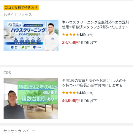
口コミ投稿で特典あり
おそうじサクセス
🌟ハウスクリーニング全般対応✨エコ洗剤
使用✨研修済スタッフが対応いたします✨
4.69
(11件)
28,750
円
/ 1LDK以下
C&R
全国1位の実績と安心をお届け！5人の子
を持つパパ店長が必ずお伺いします🧹
4.80
(15件)
46,000
円
/ 1LDK以下
サクサクカンパニー