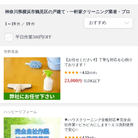
神奈川県横浜市鶴見区の戸建て・一軒家クリーニング業者・プロ
1～19
19
件 ／
件
平日作業500円OFF
市野美装
【お任せください❗️】丁寧な対応を心掛け
ております！
4.12
(65件)
23,000
円
/ 1LDK以下
ハッピーリフォーム
🌟ハウスクリーニング全般対応🌟完全自
社作業✨️ピカピカにします✨️エコ洗剤使用
で安心✨
4.53
(8件)