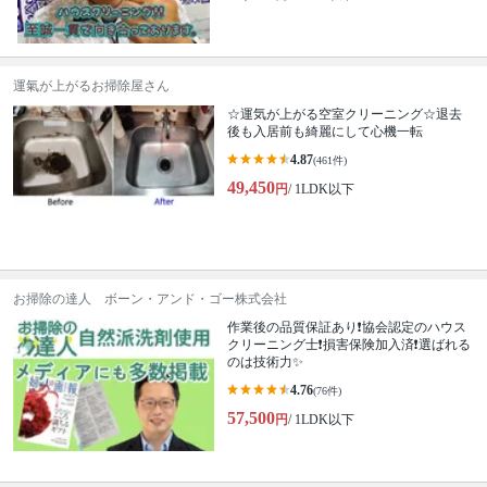
運氣が上がるお掃除屋さん
☆運気が上がる空室クリーニング☆退去
後も入居前も綺麗にして心機一転
4.87
(461件)
49,450
円
/ 1LDK以下
お掃除の達人 ボーン・アンド・ゴー株式会社
作業後の品質保証あり❗️協会認定のハウス
クリーニング士❗️損害保険加入済❗️選ばれる
のは技術力✨
4.76
(76件)
57,500
円
/ 1LDK以下