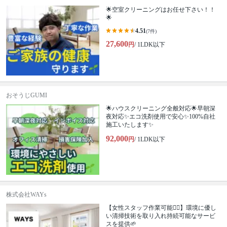
🌟空室クリーニングはお任せ下さい！！
🌟
4.51
(7件)
27,600
円
/ 1LDK以下
おそうじGUMI
🌟ハウスクリーニング全般対応🌟早朝深
夜対応✨エコ洗剤使用で安心✨100%自社
施工いたします✨
92,000
円
/ 1LDK以下
株式会社WAYs
【女性スタッフ作業可能🙆‍♀️】環境に優し
い清掃技術を取り入れ持続可能なサービ
スを提供🌱