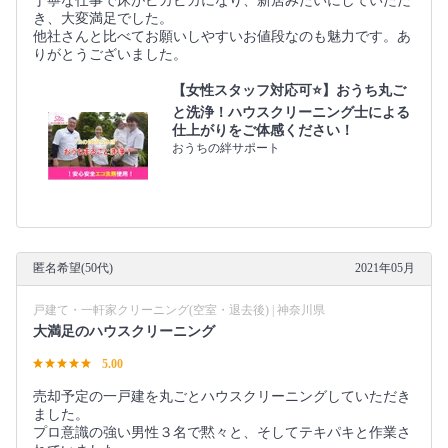
丁寧な仕事で床がピカピカになり、新居みたいにしていただ
き、大変満足でした。
他社さんと比べてお願いしやすいお値段なのも魅力です。あ
りがとうございました。
【女性スタッフ対応可⭐️】おうち丸ご
と洗浄！ハウスクリーニング士による
仕上がりをご体感ください！
おうちの絆サポート
匿名希望(50代)
2021年05月
戸建て・一軒家クリーニング(空室・退去後) | 神奈川県
大満足のハウスクリーニング
5.00
売却予定の一戸建を丸ごとハウスクリーニングしていただき
ました。
プロ意識の強い男性３名で黙々と、そしてテキパキと作業さ