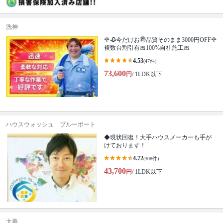
洗神
🌹🥀今だけお🉐品質そのまま3000円OFF🌹
複数台割引有🎀100%自社施工🎀
4.53
(47件)
73,600
円
/ 1LDK以下
ハウスウォッシュ ブルーポート
◆現状回復！大手ハウスメーカーも手が
けております！
4.72
(308件)
43,700
円
/ 1LDK以下
大善