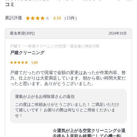
コミ
累計評価
4.34
（13件）
匿名希望(30代)
2024年10月
戸建て・一軒家クリーニング(空室・退去後) | 神奈川県
戸建クリーニング
5.00
戸建てだったので現場で金額の変更はあったが作業内容、努
力、仕上がりは大変満足しています。朝から長い時間大変だ
ったと思います。ありがとうございました。
運氣が上がるお掃除屋さんの返信
この度はご依頼ありがとうございました！ ご満足いただけ
て嬉しいです！ お困りの際は何なりとご用命くださいま
せ！
☆運気が上がる空室クリーニング☆退
去後も入居前も綺麗にして心機一転