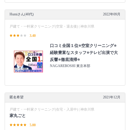
Humiさん(40代)
2022年09月
戸建て・一軒家クリーニング(空室・退去後) | 神奈川県
3.40
口コミ全国１位⭐空室クリーニング⭐
経験豊富なスタッフ⭐テレビ出演で大
反響⭐徹底清掃⭐
NAGAREBOSHI 東京本部
匿名希望
2021年12月
戸建て・一軒家クリーニング(在宅・入居中) | 神奈川県
家丸ごと
5.00