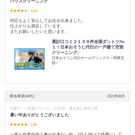
ハウスクリーニング
4.60
対応もよく安心してお任せ出来ました。
仕上がりも満足しています。
またお願いしたいと思います。
累計口コミ２１３９件全国ダントツNo
１！日本おそうじ代行の一戸建て空室
クリーニング♪
日本おそうじ代行ホールディングス～関東支
部～
匿名希望(40代)
2021年08月
戸建て・一軒家クリーニング(空室・退去後) | 神奈川県
暑い中ありがとうございました
5.00
一度も作業中伺う事が出来ない中、4日も掛けて綺麗にして