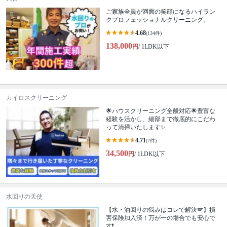
ご家族全員が満面の笑顔になるハイラン
クプロフェッショナルクリーニング。
4.68
(134件)
138,000
円
/ 1LDK以下
カイロスクリーニング
🌟ハウスクリーニング全般対応🌟豊富な
経験を活かし、細部まで徹底的にこだわ
って清掃いたします✨
4.71
(7件)
34,500
円
/ 1LDK以下
水回りの天使
【水・油回りの悩みはコレで解決🪽】損
害保険加入済！万が一の場合でも安心で
す❗️