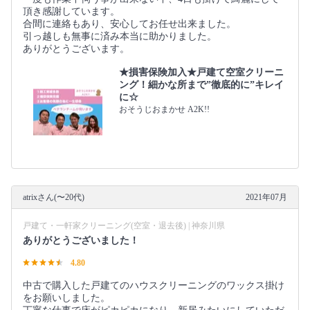
頂き感謝しています。
合間に連絡もあり、安心してお任せ出来ました。
引っ越しも無事に済み本当に助かりました。
ありがとうございます。
★損害保険加入★戸建て空室クリーニ
ング！細かな所まで”徹底的に”キレイ
に☆
おそうじおまかせ A2K!!
atrixさん(〜20代)
2021年07月
戸建て・一軒家クリーニング(空室・退去後) | 神奈川県
ありがとうございました！
4.80
中古で購入した戸建てのハウスクリーニングのワックス掛け
をお願いしました。