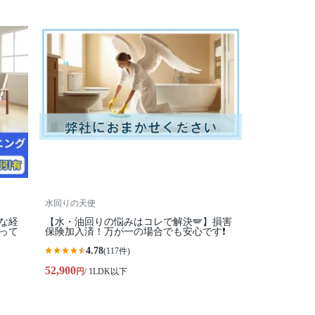
水回りの天使
富な経
【水・油回りの悩みはコレで解決🪽】損害
って
保険加入済！万が一の場合でも安心です❗️
4.78
(117件)
52,900
円
/ 1LDK以下