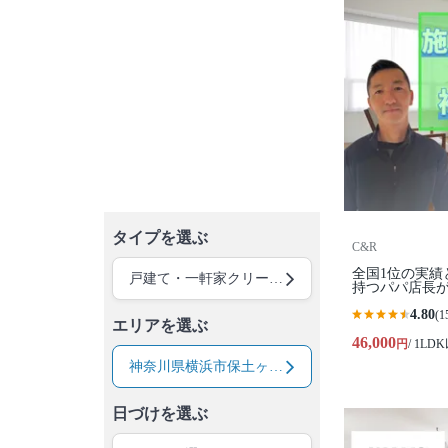
タイプを選ぶ
C&R
全国1位の実績
戸建て・一軒家クリーニング
持つパパ店長が
4.80
(1
エリアを選ぶ
46,000
円
/ 1LD
神奈川県横浜市保土ヶ谷区
日づけを選ぶ