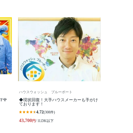
ハウスウォッシュ ブルーポート
F🌹
◆現状回復！大手ハウスメーカーも手がけ
ております！
4.72
(308件)
43,700
円
/ 1LDK以下