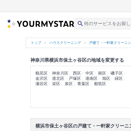
search
トップ
ハウスクリーニング
戸建て・一軒家クリーニ
神奈川県横浜市保土ヶ谷区の地域を変更する
鶴見区
神奈川区
西区
中区
南区
磯子区
金沢区
港北区
戸塚区
港南区
旭区
緑区
瀬谷区
栄区
泉区
青葉区
都筑区
横浜市保土ヶ谷区の戸建て・一軒家クリーニ