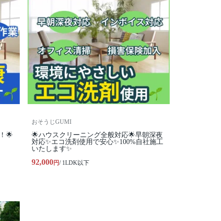
おそうじGUMI
！🌟
🌟ハウスクリーニング全般対応🌟早朝深夜
対応✨エコ洗剤使用で安心✨100%自社施工
いたします✨
92,000
円
/ 1LDK以下