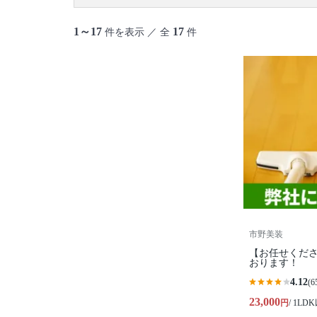
1～17
17
件を表示 ／ 全
件
市野美装
【お任せくださ
おります！
4.12
(6
23,000
円
/ 1LD