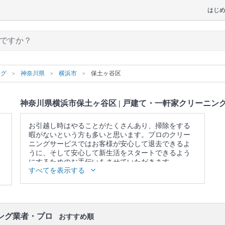
はじ
ング
神奈川県
横浜市
保土ヶ谷区
神奈川県横浜市保土ヶ谷区 | 戸建て・一軒家クリーニン
お引越し時はやることがたくさんあり、掃除をする
暇がないという方も多いと思います。プロのクリー
ニングサービスではお客様が安心して退去できるよ
うに、そして安心して新生活をスタートできるよう
にするためのお手伝いをさせていただきます。
すべてを表示する
▼表示価格に含まれる戸建て・一軒家クリーニング
の作業範囲
キッチン / 換気扇 / 浴室 / トイレ / 洗面所 / ベランダ /
窓 / エアコンの簡易洗浄(フィルターのみ) / 照明 / 天
井 / 壁面 / 床 / 廊下 / 階段 / 玄関
ング業者・プロ
おすすめ順