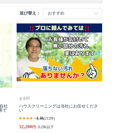
並び替え：
まる印
全自社
ハウスクリーニングは当社にお任せくださ
用で
い
4.46
(212件)
32,200
円
/ 1LDK以下