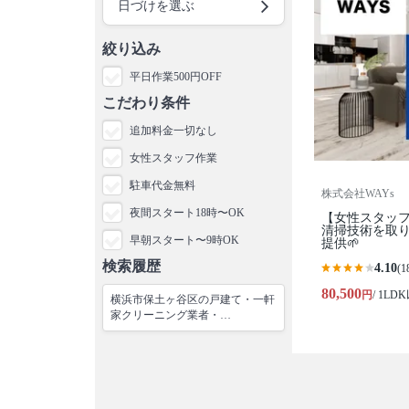
日づけを選ぶ
絞り込み
平日作業500円OFF
こだわり条件
追加料金一切なし
女性スタッフ作業
駐車代金無料
株式会社WAYs
夜間スタート18時〜OK
【女性スタッフ作
清掃技術を取
早朝スタート〜9時OK
提供🌱
検索履歴
4.10
(1
80,500
円
/ 1LD
横浜市保土ヶ谷区の戸建て・一軒
家クリーニング業者・…