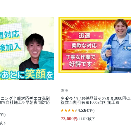
洗神
ーニング全般対応🌟エコ洗剤
🌹🥀今だけお🉐品質そのまま3000円OF
00%自社施工✨早朝夜間対応
複数台割引有🎀100%自社施工🎀
4.53
(47件)
7件)
73,600
円
/ 1LDK以下
K以下