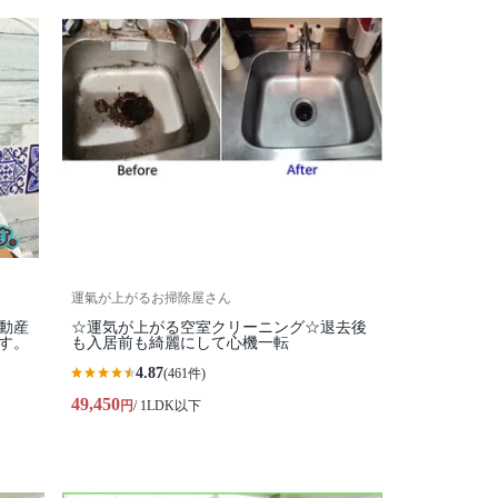
運氣が上がるお掃除屋さん
動産
☆運気が上がる空室クリーニング☆退去後
す。
も入居前も綺麗にして心機一転
4.87
(461件)
49,450
円
/ 1LDK以下