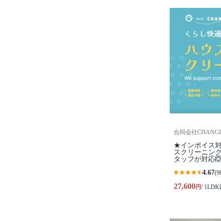
合同会社CHANG
★インボイス対
スクリーニン
タッフが対応
4.67
(9
27,600
円
/ 1LD