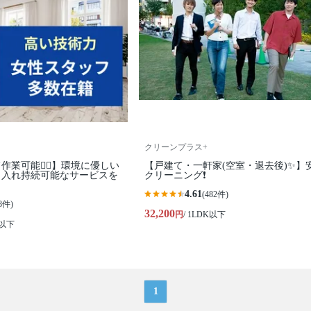
クリーンプラス+
業可能🙆‍♀️】環境に優しい
【戸建て・一軒家(空室・退去後)✨】
り入れ持続可能なサービスを
クリーニング❗️
4.61
(482件)
8件)
32,200
円
/ 1LDK以下
K以下
1