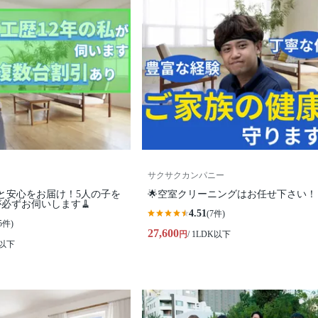
サクサクカンパニー
と安心をお届け！5人の子を
🌟空室クリーニングはお任せ下さい！
必ずお伺いします🧹
4.51
(7件)
5件)
27,600
円
/ 1LDK以下
K以下