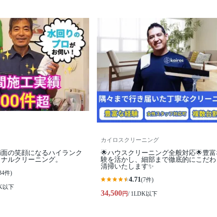
カイロスクリーニング
満面の笑顔になるハイランク
🌟ハウスクリーニング全般対応🌟豊
ョナルクリーニング。
験を活かし、細部まで徹底的にこだわ
清掃いたします✨
34件)
4.71
(7件)
DK以下
34,500
円
/ 1LDK以下