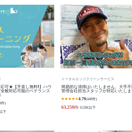
E
トータルエッジクリーンサービス
応可★【手直し無料❗️】ハウ
簡易的な清掃はいたしません。大手不
グ全般対応可能のベテランス
管理会社担当スタッフが対応いたしま

4.79
(448件)
8件)
63,250
円
/ 1LDK以下
K以下