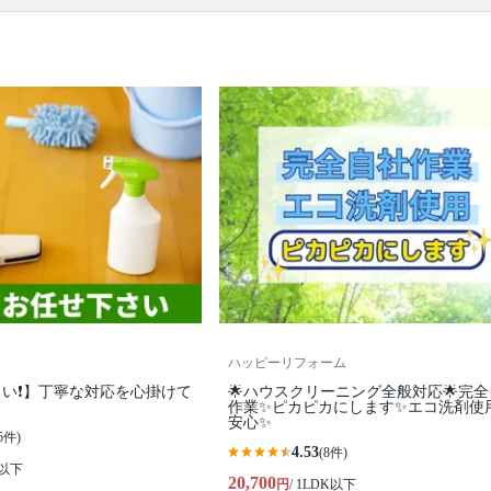
口コミ
もご参照ください。
※本ページでは一部プロモーションを含む場合があ
ります。
ハッピーリフォーム
い❗️】丁寧な対応を心掛けて
🌟ハウスクリーニング全般対応🌟完
作業✨️ピカピカにします✨️エコ洗剤使
安心✨
5件)
4.53
(8件)
K以下
20,700
円
/ 1LDK以下