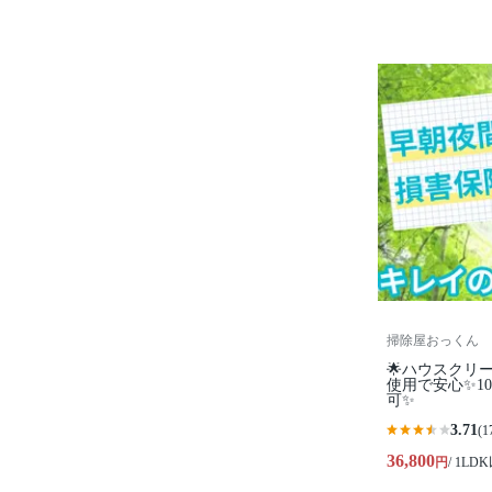
掃除屋おっくん
🌟ハウスクリ
使用で安心✨1
可✨
3.71
(1
36,800
円
/ 1LD