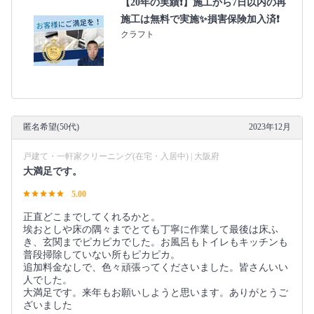
【20年の実績❗️】施工から7日以内の再
施工は無料で実施✨損害保険加入済❗️
クラフト
匿名希望(50代)
2023年12月
戸建て・一軒家クリーニング(在宅・入居中) | 大阪府
大満足です。
5.00
正直どこまでしてくれるかと。
埃おとしや床の隅々までとても丁寧に作業して最後は床ふ
き、玄関までピカピカでした。お風呂もトイレもキッチンも
普段掃除していない所もピカピカ。
追加料金なしで、色々頑張ってくださいました。皆さんいい
人でした。
大満足です。来年もお願いしようと思います。ありがとうご
ざいました