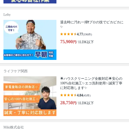
Lefty
退去時に汚れ一掃❗️プロの技でピカピカに
✨
4.77
(196件)
75,900
円
/ 1LDK以下
ライフケア関西
🌟ハウスクリーニング全般対応🌟安心の
100%自社施工✨エコ洗剤使用✨誠実丁寧
に対応致します✨
4.84
(45件)
28,750
円
/ 1LDK以下
Miki株式会社