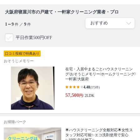
大阪府寝屋川市の戸建て・一軒家クリーニング業者・プロ
1～9
9
件 ／
件
平日作業500円OFF
口コミ投稿で特典あり
おそうじメモリー
在宅・入居中まるごとハウスクリーニン
グ/おそうじメモリー/ホームクリーニング/
一軒家/大阪府
4.48
(373件)
57,500
円
/ 2LDK
お掃除パーク
🌟ハウスクリーニング全般対応🌟女性ス
タッフ対応可能✨エコ洗剤使用で安心