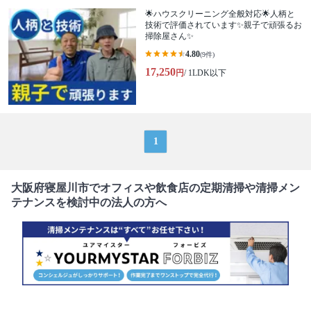
🌟ハウスクリーニング全般対応🌟人柄と
技術で評価されています✨親子で頑張るお
掃除屋さん✨
4.80
(9件)
17,250
円
/ 1LDK以下
1
大阪府寝屋川市でオフィスや飲食店の定期清掃や清掃メン
テナンスを検討中の法人の方へ