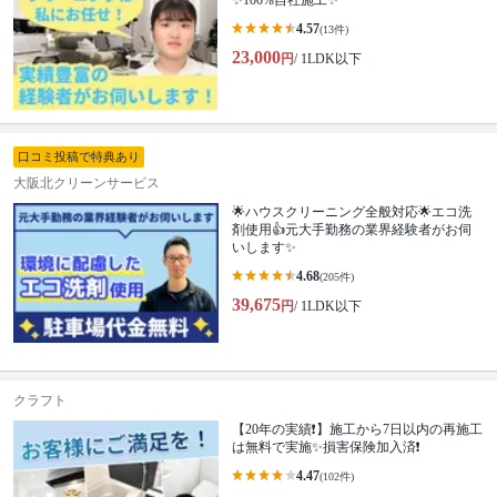
✨100%自社施工✨
4.57
(13件)
23,000
円
/ 1LDK以下
口コミ投稿で特典あり
大阪北クリーンサービス
🌟ハウスクリーニング全般対応🌟エコ洗
剤使用👍元大手勤務の業界経験者がお伺
いします✨
4.68
(205件)
39,675
円
/ 1LDK以下
クラフト
【20年の実績❗️】施工から7日以内の再施工
は無料で実施✨損害保険加入済❗️
4.47
(102件)