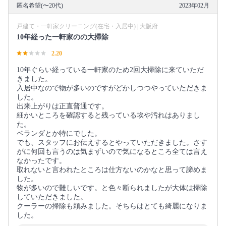
匿名希望(〜20代)
2023年02月
戸建て・一軒家クリーニング(在宅・入居中) | 大阪府
10年経った一軒家のの大掃除
2.20
10年ぐらい経っている一軒家のため2回大掃除に来ていただ
きました。
入居中なので物が多いのですがどかしつつやっていただきま
した。
出来上がりは正直普通です。
細かいところを確認すると残っている埃や汚れはありまし
た。
ベランダとか特にでした。
でも、スタッフにお伝えするとやっていただきました。さす
がに何回も言うのは気まずいので気になるところ全ては言え
なかったです。
取れないと言われたところは仕方ないのかなと思って諦めま
した。
物が多いので難しいです。と色々断られましたが大体は掃除
していただきました。
クーラーの掃除も頼みました。そちらはとても綺麗になりま
した。