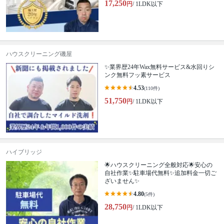
17,250
円
/ 1LDK以下
ハウスクリーニング磯屋
✨業界歴24年Wax無料サービス&水回りシ
ンク無料フッ素サービス
4.53
(110件)
51,750
円
/ 1LDK以下
ハイブリッジ
🌟ハウスクリーニング全般対応🌟安心の
自社作業✨️駐車場代無料✨️追加料金一切ご
ざいません✨
4.80
(5件)
28,750
円
/ 1LDK以下