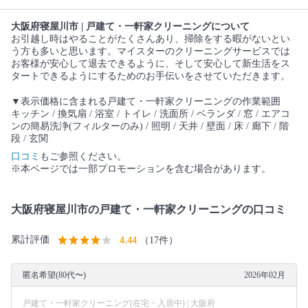
大阪府寝屋川市 | 戸建て・一軒家クリーニングについて
お引越し時はやることがたくさんあり、掃除をする暇がないとい
う方も多いと思います。マイスターのクリーニングサービスでは
お客様が安心して退去できるように、そして安心して新生活をス
タートできるようにするためのお手伝いをさせていただきます。
▼表示価格に含まれる戸建て・一軒家クリーニングの作業範囲
キッチン / 換気扇 / 浴室 / トイレ / 洗面所 / ベランダ / 窓 / エアコ
ンの簡易洗浄(フィルターのみ) / 照明 / 天井 / 壁面 / 床 / 廊下 / 階
段 / 玄関
口コミ
もご参照ください。
※本ページでは一部プロモーションを含む場合があります。
大阪府寝屋川市の戸建て・一軒家クリーニングの口コミ
累計評価
4.44
（17件）
匿名希望(80代〜)
2026年02月
戸建て・一軒家クリーニング(在宅・入居中) | 大阪府