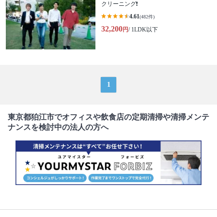
クリーニング❗️
4.61
(482件)
32,200
円
/ 1LDK以下
1
東京都狛江市でオフィスや飲食店の定期清掃や清掃メンテ
ナンスを検討中の法人の方へ