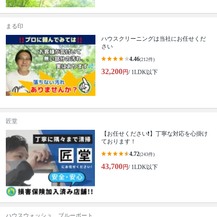
まる印
ハウスクリーニングは当社にお任せくだ
さい
4.46
(212件)
32,200
円
/ 1LDK以下
匠堂
【お任せください❗️】丁寧な対応を心掛け
ております！
4.72
(243件)
43,700
円
/ 1LDK以下
ハウスウォッシュ ブルーポート