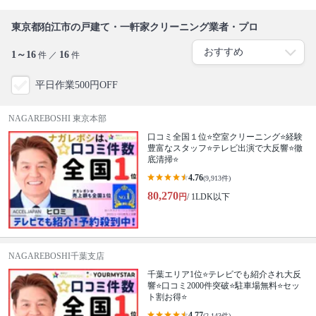
東京都狛江市の戸建て・一軒家クリーニング業者・プロ
1～16
16
件 ／
件
平日作業500円OFF
NAGAREBOSHI 東京本部
口コミ全国１位⭐空室クリーニング⭐経験
豊富なスタッフ⭐テレビ出演で大反響⭐徹
底清掃⭐
4.76
(9,913件)
80,270
円
/ 1LDK以下
NAGAREBOSHI千葉支店
千葉エリア1位⭐テレビでも紹介され大反
響⭐️口コミ2000件突破⭐️駐車場無料⭐セッ
ト割お得⭐
4.77
(2,143件)