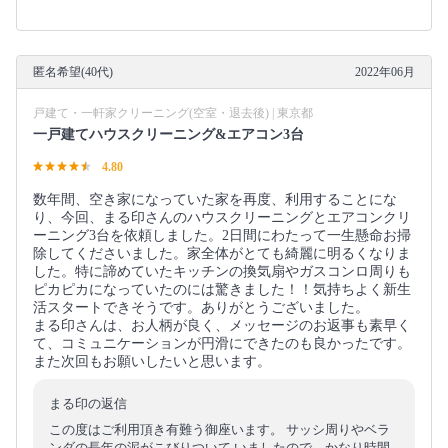
匿名希望(40代)
2022年06月
戸建て・一軒家クリーニング(空室・退去後) | 東京都
一戸建てハウスクリーニング&エアコン3台
4.80
数年間、空き家になっていた家を再度、利用することにな
り、今回、まる印さんのハウスクリーニングとエアコンクリ
ーニング3台を依頼しました。2日間にわたって一生懸命お掃
除してくださいました。家全体がとても綺麗に明るくなりま
した。特に諦めていたキッチンの換気扇やガスコンロ周りも
ピカピカになっていたのには驚きました！！気持ちよく新生
活スタートできそうです。ありがとうございました。
まる印さんは、お人柄が良く、メッセージのお返事も素早く
て、コミュニケーションが円滑にできたのも良かったです。
また次回もお願いしたいと思います。
まる印の返信
この度はご利用頂き有難う御座います。 サッシ周りやベラ
ンダの長年の泥がこびりついて いましたので、かなり時間