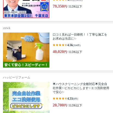
79,350
円
/ 1LDK以下
crewk
口コミ見れば一目瞭然！！丁寧な施工を
お求めは当店に✨
4.56
(264件)
40,020
円
/ 1LDK以下
ハッピーリフォーム
🌟ハウスクリーニング全般対応🌟完全自
社作業✨️ピカピカにします✨️エコ洗剤使用
で安心✨
4.53
(8件)
20,700
円
/ 1LDK以下