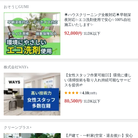
おそうじGUMI
🌟ハウスクリーニング全般対応🌟早朝深
夜対応✨エコ洗剤使用で安心✨100%自社
施工いたします✨
92,000
円
/ 1LDK以下
株式会社WAYs
【女性スタッフ作業可能🙆‍♀️】環境に優し
い清掃技術を取り入れ持続可能なサービ
スを提供🌱
4.10
(18件)
80,500
円
/ 1LDK以下
クリーンプラス+
【戸建て・一軒家(空室・退去後)✨】安心