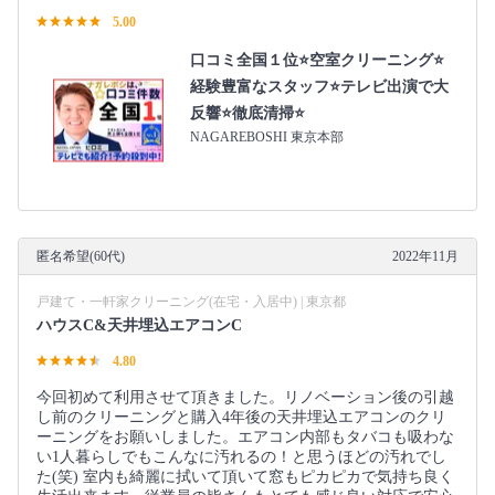
5.00
口コミ全国１位⭐空室クリーニング⭐
経験豊富なスタッフ⭐テレビ出演で大
反響⭐徹底清掃⭐
NAGAREBOSHI 東京本部
匿名希望(60代)
2022年11月
戸建て・一軒家クリーニング(在宅・入居中) | 東京都
ハウスC&天井埋込エアコンC
4.80
今回初めて利用させて頂きました。リノベーション後の引越
し前のクリーニングと購入4年後の天井埋込エアコンのクリ
ーニングをお願いしました。エアコン内部もタバコも吸わな
い1人暮らしでもこんなに汚れるの！と思うほどの汚れでし
た(笑) 室内も綺麗に拭いて頂いて窓もピカピカで気持ち良く