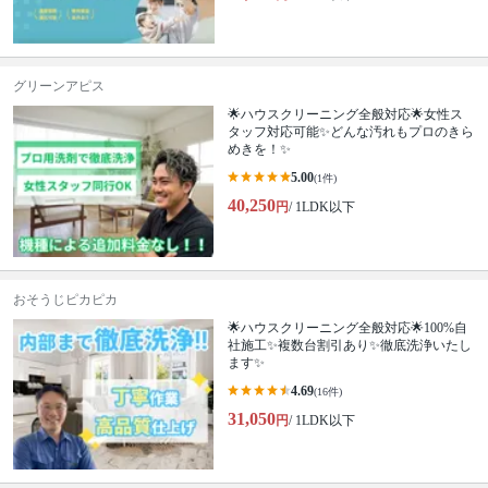
グリーンアピス
🌟ハウスクリーニング全般対応🌟女性ス
タッフ対応可能✨どんな汚れもプロのきら
めきを！✨
5.00
(1件)
40,250
円
/ 1LDK以下
おそうじピカピカ
🌟ハウスクリーニング全般対応🌟100%自
社施工✨複数台割引あり✨徹底洗浄いたし
ます✨
4.69
(16件)
31,050
円
/ 1LDK以下