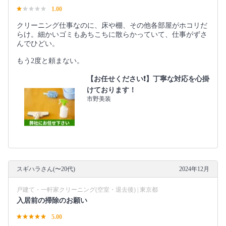
1.00
クリーニング仕事なのに、床や棚、その他各部屋がホコリだ
らけ。細かいゴミもあちこちに散らかっていて、仕事がずさ
んでひどい。
もう2度と頼まない。
【お任せください❗️】丁寧な対応を心掛
けております！
市野美装
スギハラさん(〜20代)
2024年12月
戸建て・一軒家クリーニング(空室・退去後) | 東京都
入居前の掃除のお願い
5.00