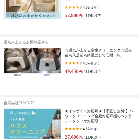
4.78
(117件)
52,900
円
/ 1LDK以下
運氣が上がるお掃除屋さん
☆運気が上がる空室クリーニング☆退去
後も入居前も綺麗にして心機一転
4.87
(461件)
49,450
円
/ 1LDK以下
合同会社CHANGE
★インボイス対応可★【手直し無料❗️】ハ
ウスクリーニング全般対応可能のベテラ
ンスタッフが対応🙆
4.67
(98件)
27,600
円
/ 1LDK以下