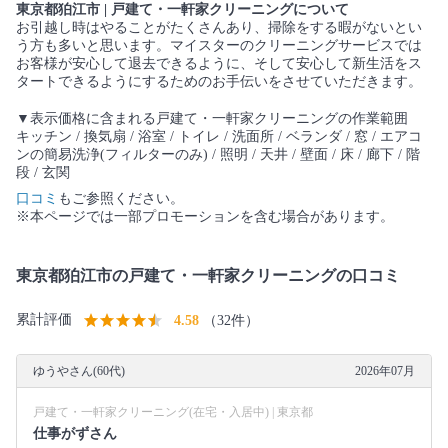
東京都狛江市 | 戸建て・一軒家クリーニングについて
お引越し時はやることがたくさんあり、掃除をする暇がないとい
う方も多いと思います。マイスターのクリーニングサービスでは
お客様が安心して退去できるように、そして安心して新生活をス
タートできるようにするためのお手伝いをさせていただきます。
▼表示価格に含まれる戸建て・一軒家クリーニングの作業範囲
キッチン / 換気扇 / 浴室 / トイレ / 洗面所 / ベランダ / 窓 / エアコ
ンの簡易洗浄(フィルターのみ) / 照明 / 天井 / 壁面 / 床 / 廊下 / 階
段 / 玄関
口コミ
もご参照ください。
※本ページでは一部プロモーションを含む場合があります。
東京都狛江市の戸建て・一軒家クリーニングの口コミ
累計評価
4.58
（32件）
ゆうやさん(60代)
2026年07月
戸建て・一軒家クリーニング(在宅・入居中) | 東京都
仕事がずさん