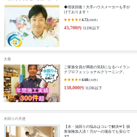
◆現状回復！大手ハウスメーカーも手が
けております！
4.72
(308件)
43,700
円
/ 1LDK以下
大善
ご家族全員が満面の笑顔になるハイラン
クプロフェッショナルクリーニング。
4.68
(134件)
138,000
円
/ 1LDK以下
水回りの天使
【水・油回りの悩みはコレで解決🪽】損
害保険加入済！万が一の場合でも安心で
す❗️